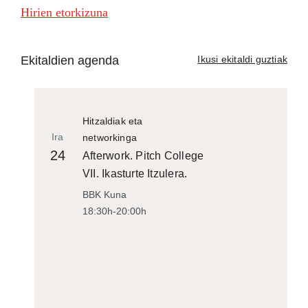
Hirien etorkizuna
Ekitaldien agenda
Ikusi ekitaldi guztiak
Hitzaldiak eta
Ira
networkinga
24
Afterwork. Pitch College
VII. Ikasturte Itzulera.
BBK Kuna
18:30h-20:00h