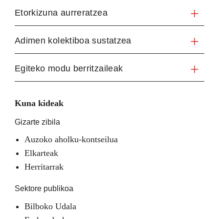
Etorkizuna aurreratzea
Adimen kolektiboa sustatzea
Egiteko modu berritzaileak
Kuna kideak
Gizarte zibila
Auzoko aholku-kontseilua
Elkarteak
Herritarrak
Sektore publikoa
Bilboko Udala