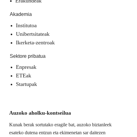
Erakundeak
Akademia
Institutoa
Unibertsitateak
Ikerketa-zentroak
Sektore pribatua
Enpresak
ETEak
Startupak
Auzoko aholku-kontseilua
Kunak berak sortutako eragile bat, auzoko biztanleek
esateko dutena entzun eta ekimenetan sar daitezen