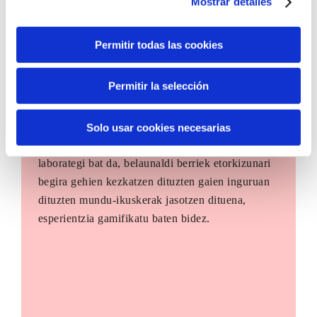
Mostrar detalles
Permitir todas las cookies
Permitir la selección
The Future Game
Solo usar cookies necesarias
The Future Game gazteen parte-hartzerako
laborategi bat da, belaunaldi berriek etorkizunari
begira gehien kezkatzen dituzten gaien inguruan
dituzten mundu-ikuskerak jasotzen dituena,
esperientzia gamifikatu baten bidez.