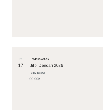
Ira
Erakusketak
17
Bilbi Dendari 2026
BBK Kuna
00:00h