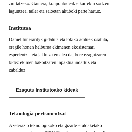
ziurtatzeko. Gainera, konponbideak elkarrekin sortzen
laguntzea, tailer eta saioetan aktiboki parte hartuz.
Institutoa
Daniel Innerarityk gidatuta eta tokiko adituek osatuta,
eragile honen helburua ekimenen ekosistemari
esperientzia eta jakintza ematea da, bere ezagutzaren
bidez ekimen bakoitzaren inpaktua indartuz eta
zabalduz.
Ezagutu Institutoako kideak
Teknologia pertsonentzat
Azelerazio teknologikoko eta gizarte-eraldaketako