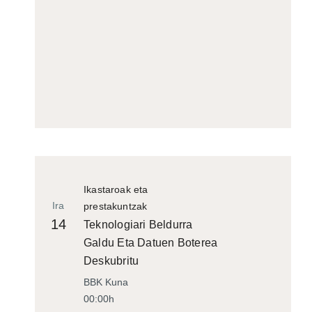
Ikastaroak eta
Ira
prestakuntzak
14
Teknologiari Beldurra
Galdu Eta Datuen Boterea
Deskubritu
BBK Kuna
00:00h