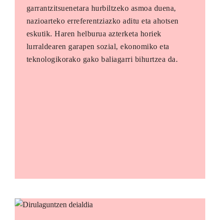
garrantzitsuenetara hurbiltzeko asmoa duena,
nazioarteko erreferentziazko aditu eta ahotsen
eskutik. Haren helburua azterketa horiek
lurraldearen garapen sozial, ekonomiko eta
teknologikorako gako baliagarri bihurtzea da.