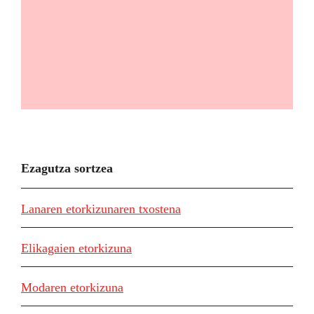
Ezagutza sortzea
Lanaren etorkizunaren txostena
Elikagaien etorkizuna
Modaren etorkizuna