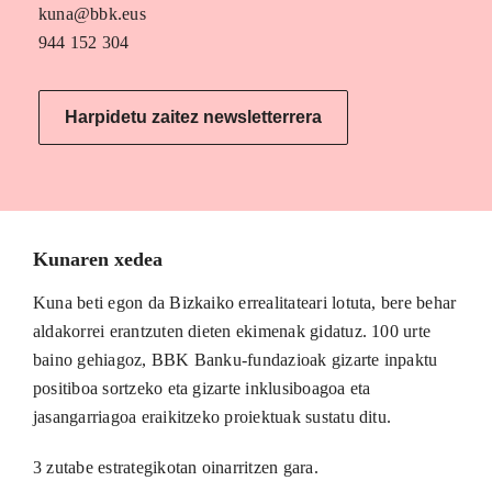
kuna@bbk.eus
944 152 304
Harpidetu zaitez newsletterrera
Kunaren xedea
Kuna beti egon da Bizkaiko errealitateari lotuta, bere behar
aldakorrei erantzuten dieten ekimenak gidatuz. 100 urte
baino gehiagoz, BBK Banku-fundazioak gizarte inpaktu
positiboa sortzeko eta gizarte inklusiboagoa eta
jasangarriagoa eraikitzeko proiektuak sustatu ditu.
3 zutabe estrategikotan oinarritzen gara.