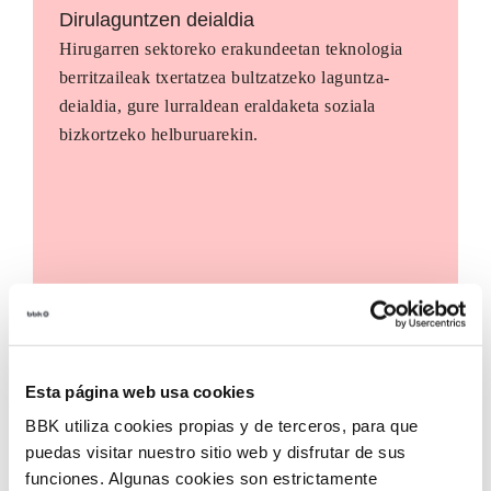
Dirulaguntzen deialdia
Hirugarren sektoreko erakundeetan teknologia
berritzaileak txertatzea bultzatzeko laguntza-
deialdia, gure lurraldean eraldaketa soziala
bizkortzeko helburuarekin.
Esta página web usa cookies
BBK utiliza cookies propias y de terceros, para que
puedas visitar nuestro sitio web y disfrutar de sus
funciones. Algunas cookies son estrictamente