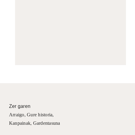
Zer garen
Arraigo
,
Gure historia
,
Kanpainak
, Gardentasuna