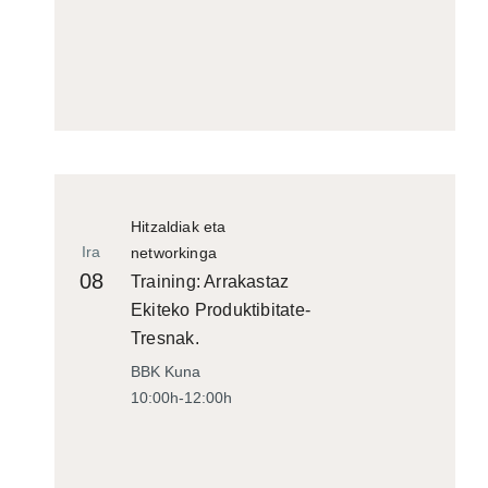
Hitzaldiak eta
Ira
networkinga
08
Training: Arrakastaz
Ekiteko Produktibitate-
Tresnak.
BBK Kuna
10:00h-12:00h