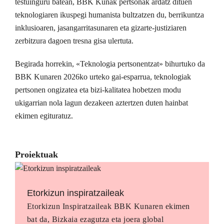
testuinguru batean, BBK Kunak pertsonak ardatz dituen
teknologiaren ikuspegi humanista bultzatzen du, berrikuntza
inklusioaren, jasangarritasunaren eta gizarte-justiziaren
zerbitzura dagoen tresna gisa ulertuta.
Begirada horrekin, «Teknologia pertsonentzat» bihurtuko da
BBK Kunaren 2026ko urteko gai-esparrua, teknologiak
pertsonen ongizatea eta bizi-kalitatea hobetzen modu
ukigarrian nola lagun dezakeen aztertzen duten hainbat
ekimen egituratuz.
Proiektuak
Etorkizun inspiratzaileak
Etorkizun Inspiratzaileak BBK Kunaren ekimen
bat da, Bizkaia ezagutza eta joera global