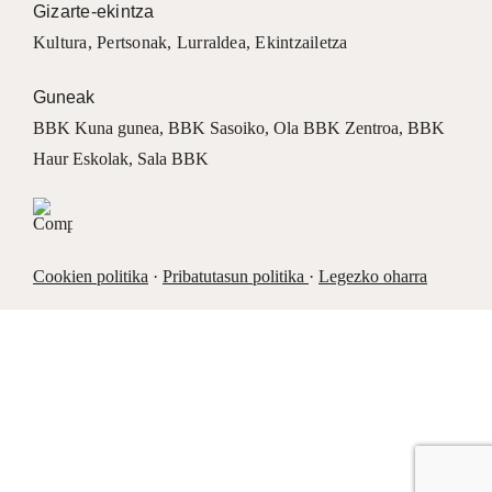
Gizarte-ekintza
Kultura
,
Pertsonak
,
Lurraldea
,
Ekintzailetza
Guneak
BBK Kuna gunea
,
BBK Sasoiko
,
Ola BBK Zentroa
,
BBK
Haur Eskolak
,
Sala BBK
Cookien politika
·
Pribatutasun politika
·
Legezko oharra