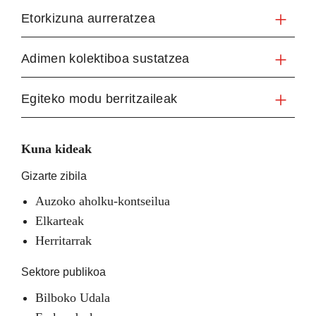
Etorkizuna aurreratzea
Adimen kolektiboa sustatzea
Egiteko modu berritzaileak
Kuna kideak
Gizarte zibila
Auzoko aholku-kontseilua
Elkarteak
Herritarrak
Sektore publikoa
Bilboko Udala