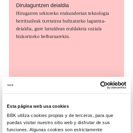
Dirulaguntzen deialdia
Hirugarren sektoreko erakundeetan teknologia
berritzaileak txertatzea bultzatzeko laguntza-
deialdia, gure lurraldean eraldaketa soziala
bizkortzeko helburuarekin.
Esta página web usa cookies
BBK utiliza cookies propias y de terceros, para que
puedas visitar nuestro sitio web y disfrutar de sus
funciones. Algunas cookies son estrictamente