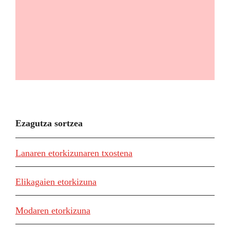
Ezagutza sortzea
Lanaren etorkizunaren txostena
Elikagaien etorkizuna
Modaren etorkizuna