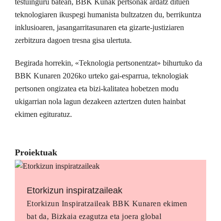
testuinguru batean, BBK Kunak pertsonak ardatz dituen
teknologiaren ikuspegi humanista bultzatzen du, berrikuntza
inklusioaren, jasangarritasunaren eta gizarte-justiziaren
zerbitzura dagoen tresna gisa ulertuta.
Begirada horrekin, «Teknologia pertsonentzat» bihurtuko da
BBK Kunaren 2026ko urteko gai-esparrua, teknologiak
pertsonen ongizatea eta bizi-kalitatea hobetzen modu
ukigarrian nola lagun dezakeen aztertzen duten hainbat
ekimen egituratuz.
Proiektuak
Etorkizun inspiratzaileak
Etorkizun Inspiratzaileak BBK Kunaren ekimen
bat da, Bizkaia ezagutza eta joera global