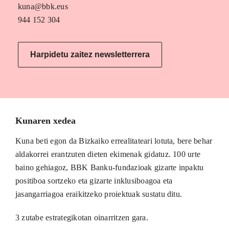
kuna@bbk.eus
944 152 304
Harpidetu zaitez newsletterrera
Kunaren xedea
Kuna beti egon da Bizkaiko errealitateari lotuta, bere behar
aldakorrei erantzuten dieten ekimenak gidatuz. 100 urte
baino gehiagoz, BBK Banku-fundazioak gizarte inpaktu
positiboa sortzeko eta gizarte inklusiboagoa eta
jasangarriagoa eraikitzeko proiektuak sustatu ditu.
3 zutabe estrategikotan oinarritzen gara.