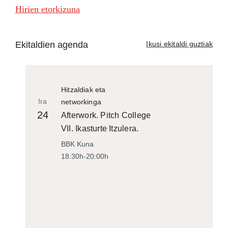
Hirien etorkizuna
Ekitaldien agenda
Ikusi ekitaldi guztiak
Hitzaldiak eta
Ira
networkinga
24
Afterwork. Pitch College
VII. Ikasturte Itzulera.
BBK Kuna
18:30h-20:00h