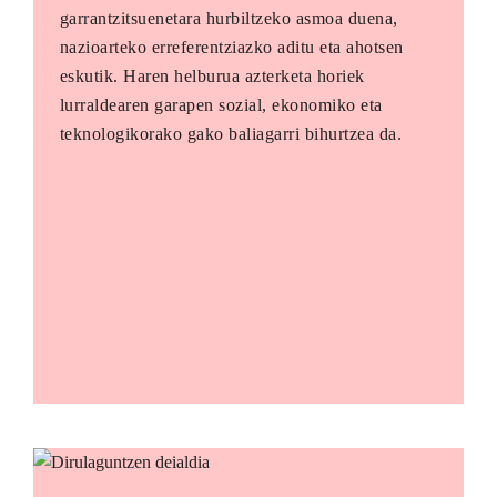
garrantzitsuenetara hurbiltzeko asmoa duena,
nazioarteko erreferentziazko aditu eta ahotsen
eskutik. Haren helburua azterketa horiek
lurraldearen garapen sozial, ekonomiko eta
teknologikorako gako baliagarri bihurtzea da.