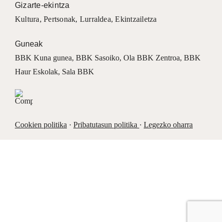
Gizarte-ekintza
Kultura
,
Pertsonak
,
Lurraldea
,
Ekintzailetza
Guneak
BBK Kuna gunea
,
BBK Sasoiko
,
Ola BBK Zentroa
,
BBK
Haur Eskolak
,
Sala BBK
Cookien politika
·
Pribatutasun politika
·
Legezko oharra