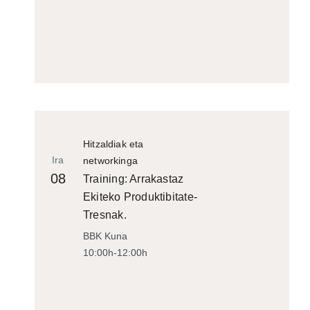
Hitzaldiak eta
Ira
networkinga
08
Training: Arrakastaz
Ekiteko Produktibitate-
Tresnak.
BBK Kuna
10:00h-12:00h