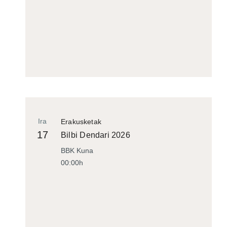
Ira
Erakusketak
17
Bilbi Dendari 2026
BBK Kuna
00:00h