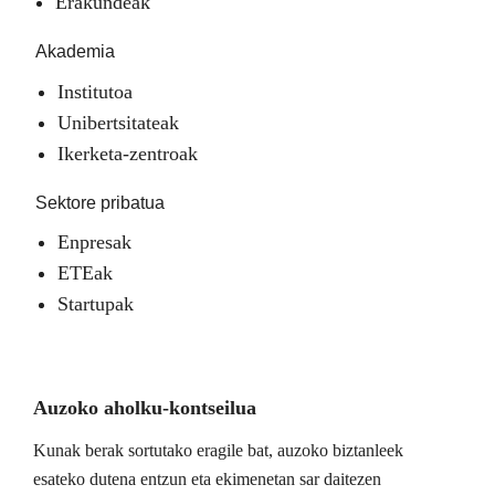
Erakundeak
Akademia
Institutoa
Unibertsitateak
Ikerketa-zentroak
Sektore pribatua
Enpresak
ETEak
Startupak
Auzoko aholku-kontseilua
Kunak berak sortutako eragile bat, auzoko biztanleek
esateko dutena entzun eta ekimenetan sar daitezen