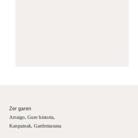
Zer garen
Arraigo
,
Gure historia
,
Kanpainak
, Gardentasuna