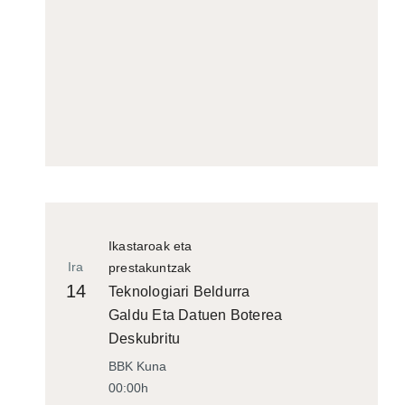
Ikastaroak eta
Ira
prestakuntzak
14
Teknologiari Beldurra
Galdu Eta Datuen Boterea
Deskubritu
BBK Kuna
00:00h