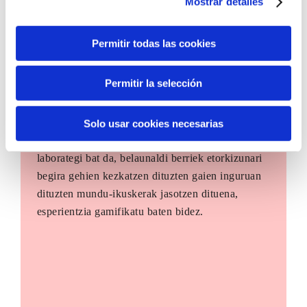
Mostrar detalles
Permitir todas las cookies
Permitir la selección
The Future Game
Solo usar cookies necesarias
The Future Game gazteen parte-hartzerako
laborategi bat da, belaunaldi berriek etorkizunari
begira gehien kezkatzen dituzten gaien inguruan
dituzten mundu-ikuskerak jasotzen dituena,
esperientzia gamifikatu baten bidez.