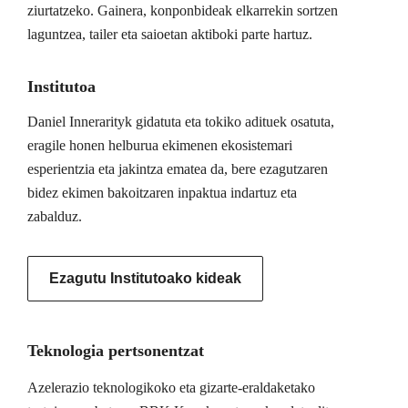
ziurtatzeko. Gainera, konponbideak elkarrekin sortzen
laguntzea, tailer eta saioetan aktiboki parte hartuz.
Institutoa
Daniel Innerarityk gidatuta eta tokiko adituek osatuta,
eragile honen helburua ekimenen ekosistemari
esperientzia eta jakintza ematea da, bere ezagutzaren
bidez ekimen bakoitzaren inpaktua indartuz eta
zabalduz.
Ezagutu Institutoako kideak
Teknologia pertsonentzat
Azelerazio teknologikoko eta gizarte-eraldaketako