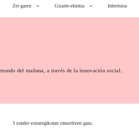
Zer garen
Gizarte-ekintza
Inbertsioa
 mundo del mañana, a través de la innovación social.
3 zutabe estrategikotan oinarritzen gara.