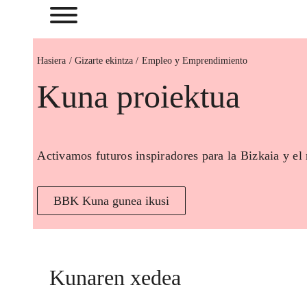
Hasiera
Empleo y Emprendimiento
Kuna proiektua
Activamos futuros inspiradores para la Bizkaia y el
BBK Kuna gunea ikusi
Kunaren xedea