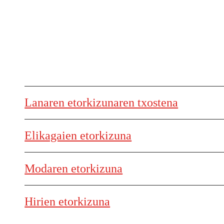
Lanaren etorkizunaren txostena
Elikagaien etorkizuna
Modaren etorkizuna
Hirien etorkizuna