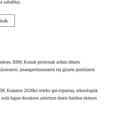
ta zabalduz.
deak
u batean, BBK Kunak pertsonak ardatz dituen
usioaren, jasangarritasunaren eta gizarte-justiziaren
BBK Kunaren 2026ko urteko gai-esparrua, teknologiak
n nola lagun dezakeen aztertzen duten hainbat ekimen