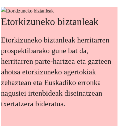
Etorkizuneko biztanleak
Etorkizuneko biztanleak herritarren
prospektibarako gune bat da,
herritarren parte-hartzea eta gazteen
ahotsa etorkizuneko agertokiak
zehaztean eta Euskadiko erronka
nagusiei irtenbideak diseinatzean
txertatzera bideratua.