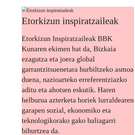
Etorkizun inspiratzaileak
Etorkizun Inspiratzaileak BBK
Kunaren ekimen bat da, Bizkaia
ezagutza eta joera global
garrantzitsuenetara hurbiltzeko asmoa
duena, nazioarteko erreferentziazko
aditu eta ahotsen eskutik. Haren
helburua azterketa horiek lurraldearen
garapen sozial, ekonomiko eta
teknologikorako gako baliagarri
bihurtzea da.