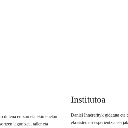
Institutoa
Daniel Innerarityk gidatuta eta
ko dutena entzun eta ekimenetan
ekosistemari esperientzia eta j
ortzen laguntzea, tailer eta