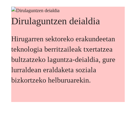
Dirulaguntzen deialdia
Hirugarren sektoreko erakundeetan
teknologia berritzaileak txertatzea
bultzatzeko laguntza-deialdia, gure
lurraldean eraldaketa soziala
bizkortzeko helburuarekin.