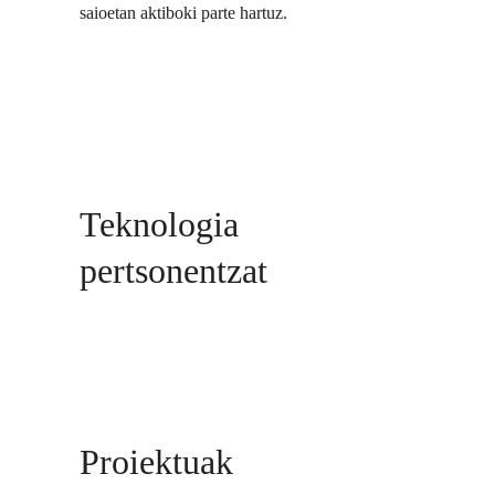
saioetan aktiboki parte hartuz.
Teknologia
pertsonentzat
Proiektuak