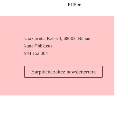
EUS
Urazurrutia Kalea 3, 48003, Bilbao
kuna@bbk.eus
944 152 304
Harpidetu zaitez newsletterrera