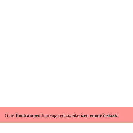
Gure
Bootcampen
hurrengo ediziorako
izen emate irekiak
!