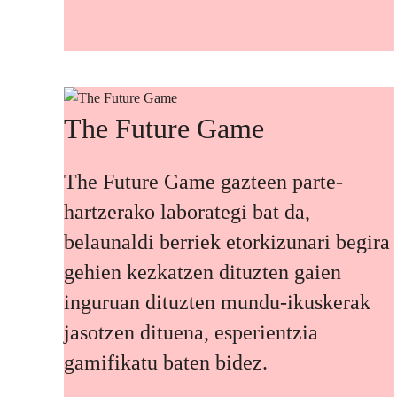
The Future Game
The Future Game gazteen parte-
hartzerako laborategi bat da,
belaunaldi berriek etorkizunari begira
gehien kezkatzen dituzten gaien
inguruan dituzten mundu-ikuskerak
jasotzen dituena, esperientzia
gamifikatu baten bidez.