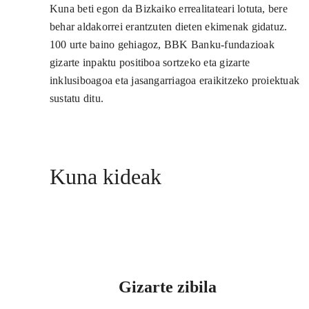
Kuna beti egon da Bizkaiko errealitateari lotuta, bere
behar aldakorrei erantzuten dieten ekimenak gidatuz.
100 urte baino gehiagoz, BBK Banku-fundazioak
gizarte inpaktu positiboa sortzeko eta gizarte
inklusiboagoa eta jasangarriagoa eraikitzeko proiektuak
sustatu ditu.
Kuna kideak
Gizarte zibila