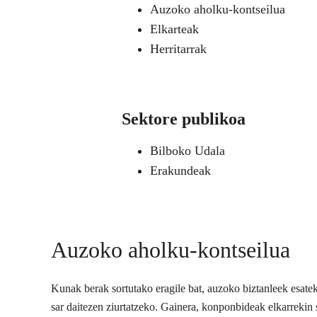
Auzoko aholku-kontseilua
Elkarteak
Herritarrak
Sektore publikoa
Bilboko Udala
Erakundeak
Auzoko aholku-kontseilua
Kunak berak sortutako eragile bat, auzoko biztanleek esate
sar daitezen ziurtatzeko. Gainera, konponbideak elkarrekin s