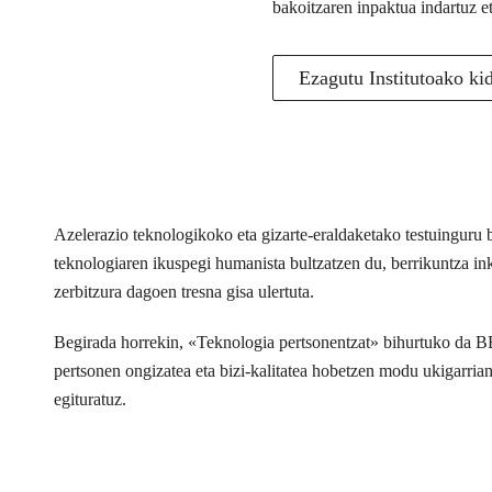
bakoitzaren inpaktua indartuz e
Ezagutu Institutoako ki
Azelerazio teknologikoko eta gizarte-eraldaketako testuingur
teknologiaren ikuspegi humanista bultzatzen du, berrikuntza inkl
zerbitzura dagoen tresna gisa ulertuta.
Begirada horrekin, «Teknologia pertsonentzat» bihurtuko da 
pertsonen ongizatea eta bizi-kalitatea hobetzen modu ukigarria
egituratuz.