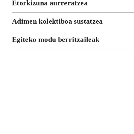
Etorkizuna aurreratzea
Adimen kolektiboa sustatzea
Egiteko modu berritzaileak