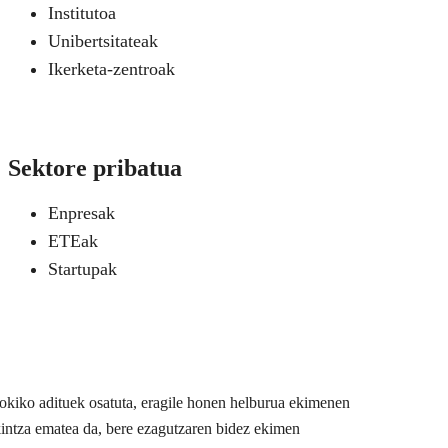
Institutoa
Unibertsitateak
Ikerketa-zentroak
Sektore pribatua
Enpresak
ETEak
Startupak
 tokiko adituek osatuta, eragile honen helburua ekimenen
akintza ematea da, bere ezagutzaren bidez ekimen