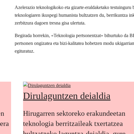
Azelerazio teknologikoko eta gizarte-eraldaketako testuingur
teknologiaren ikuspegi humanista bultzatzen du, berrikuntza inkl
zerbitzura dagoen tresna gisa ulertuta.
Begirada horrekin, «Teknologia pertsonentzat» bihurtuko da 
pertsonen ongizatea eta bizi-kalitatea hobetzen modu ukigarria
egituratuz.
Dirulaguntzen deialdia
en
Hirugarren sektoreko erakundeetan
oera
teknologia berritzaileak txertatzea
bultzatzeko laguntza-deialdia, gure