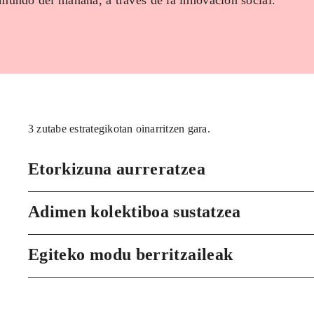
 mundo del mañana, a través de la innovación social.
3 zutabe estrategikotan oinarritzen gara.
Etorkizuna aurreratzea
Adimen kolektiboa sustatzea
Egiteko modu berritzaileak