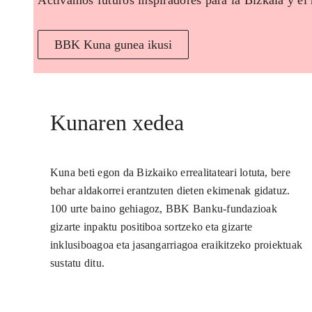
Activamos futuros inspiradores para la Bizkaia y el
BBK Kuna gunea ikusi
Kunaren xedea
Kuna beti egon da Bizkaiko errealitateari lotuta, bere
behar aldakorrei erantzuten dieten ekimenak gidatuz.
100 urte baino gehiagoz, BBK Banku-fundazioak
gizarte inpaktu positiboa sortzeko eta gizarte
inklusiboagoa eta jasangarriagoa eraikitzeko proiektuak
sustatu ditu.