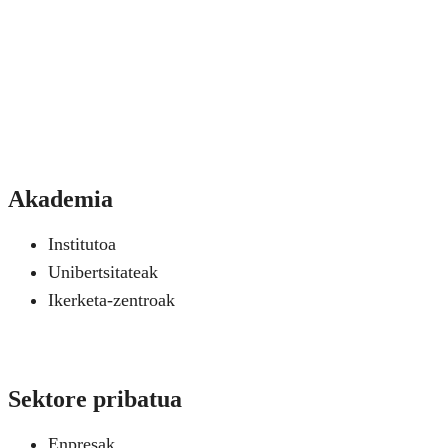
Akademia
Institutoa
Unibertsitateak
Ikerketa-zentroak
Sektore pribatua
Enpresak