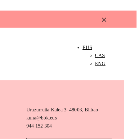
×
EUS
CAS
ENG
Urazurrutia Kalea 3, 48003, Bilbao
kuna@bbk.eus
944 152 304