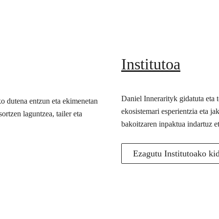
Institutoa
Daniel Innerarityk gidatuta eta
ko dutena entzun eta ekimenetan
ekosistemari esperientzia eta j
ortzen laguntzea, tailer eta
bakoitzaren inpaktua indartuz e
Ezagutu Institutoako ki