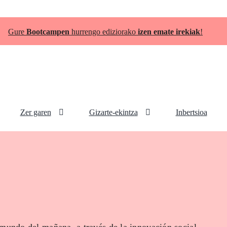
Gure
Bootcampen
hurrengo ediziorako
izen emate irekiak
!
Zer garen
Gizarte-ekintza
Inbertsioa