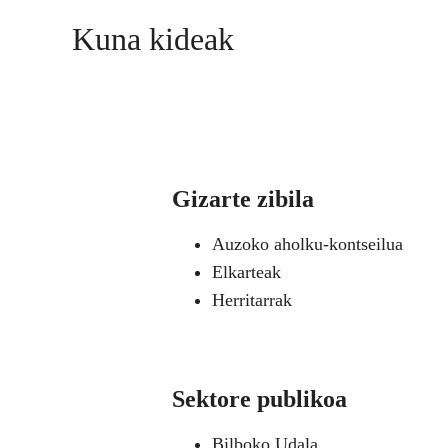
Kuna kideak
Gizarte zibila
Auzoko aholku-kontseilua
Elkarteak
Herritarrak
Sektore publikoa
Bilboko Udala