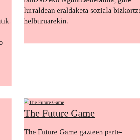
lurraldean eraldaketa soziala bizkort
tik.
helburuarekin.
o
The Future Game
The Future Game gazteen parte-