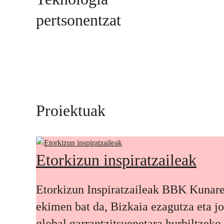
pertsonentzat
Proiektuak
Etorkizun inspiratzaileak
Etorkizun Inspiratzaileak BBK Kunar
ekimen bat da, Bizkaia ezagutza eta j
global garrantzitsuenetara hurbiltzeko