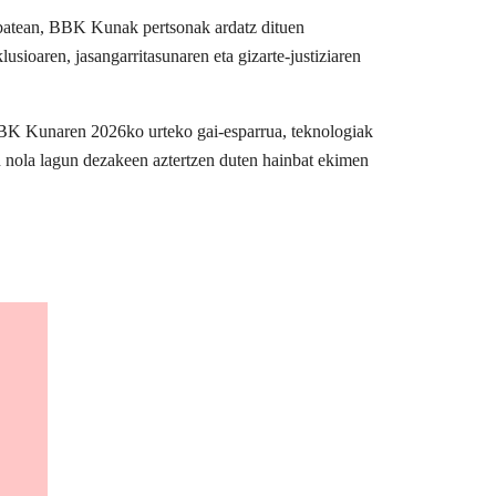
u batean, BBK Kunak pertsonak ardatz dituen
usioaren, jasangarritasunaren eta gizarte-justiziaren
BBK Kunaren 2026ko urteko gai-esparrua, teknologiak
n nola lagun dezakeen aztertzen duten hainbat ekimen