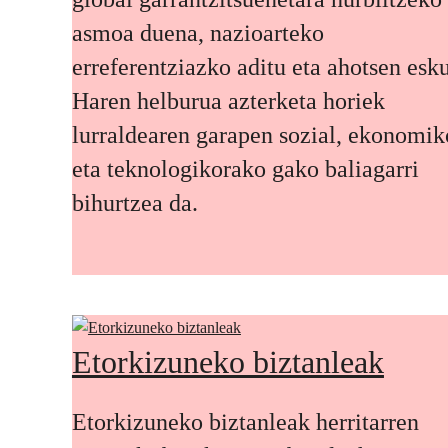
asmoa duena, nazioarteko
erreferentziazko aditu eta ahotsen esku
Haren helburua azterketa horiek
lurraldearen garapen sozial, ekonomik
eta teknologikorako gako baliagarri
bihurtzea da.
Etorkizuneko biztanleak
Etorkizuneko biztanleak herritarren