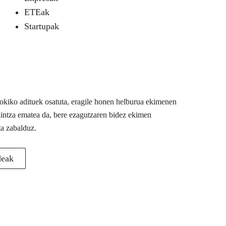
ETEak
Startupak
 tokiko adituek osatuta, eragile honen helburua ekimenen
akintza ematea da, bere ezagutzaren bidez ekimen
ta zabalduz.
deak