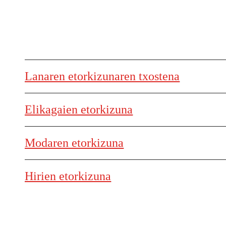
Lanaren etorkizunaren txostena
Elikagaien etorkizuna
Modaren etorkizuna
Hirien etorkizuna