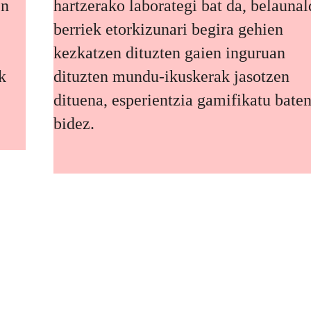
en
hartzerako laborategi bat da, belaunal
berriek etorkizunari begira gehien
kezkatzen dituzten gaien inguruan
k
dituzten mundu-ikuskerak jasotzen
dituena, esperientzia gamifikatu bate
bidez.