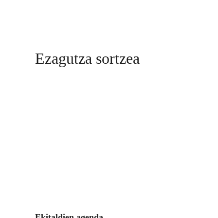
Ezagutza sortzea
Ekitaldien agenda