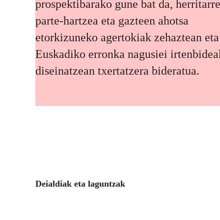
prospektibarako gune bat da, herritarr
parte-hartzea eta gazteen ahotsa
etorkizuneko agertokiak zehaztean eta
Euskadiko erronka nagusiei irtenbidea
diseinatzean txertatzera bideratua.
Deialdiak eta laguntzak