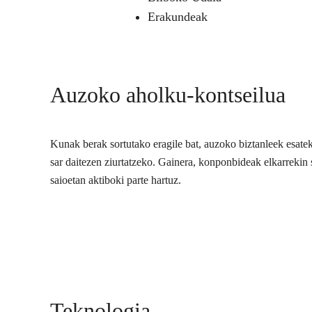
Erakundeak
Auzoko aholku-kontseilua
Kunak berak sortutako eragile bat, auzoko biztanleek esate
sar daitezen ziurtatzeko. Gainera, konponbideak elkarrekin s
saioetan aktiboki parte hartuz.
Teknologia