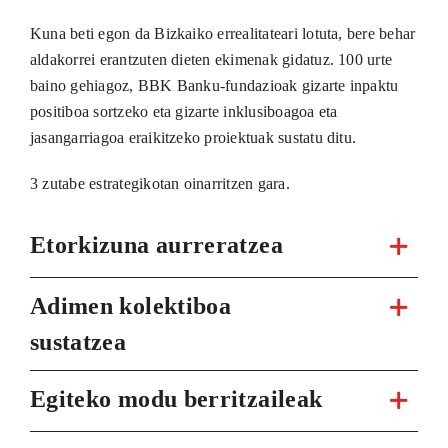
Kuna beti egon da Bizkaiko errealitateari lotuta, bere behar
aldakorrei erantzuten dieten ekimenak gidatuz. 100 urte
baino gehiagoz, BBK Banku-fundazioak gizarte inpaktu
positiboa sortzeko eta gizarte inklusiboagoa eta
jasangarriagoa eraikitzeko proiektuak sustatu ditu.
3 zutabe estrategikotan oinarritzen gara.
Etorkizuna aurreratzea
Adimen kolektiboa
sustatzea
Egiteko modu berritzaileak