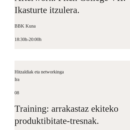
Ikasturte itzulera.
BBK Kuna
18:30h-20:00h
Hitzaldiak eta networkinga
Ira
08
Training: arrakastaz ekiteko
produktibitate-tresnak.