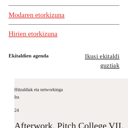
Modaren etorkizuna
Hirien etorkizuna
Ikusi ekitaldi
Ekitaldien agenda
guztiak
Hitzaldiak eta networkinga
Ira
24
Afterwork. Pitch College VII.