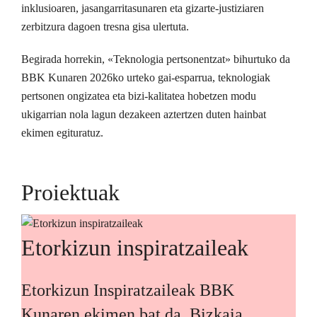
inklusioaren, jasangarritasunaren eta gizarte-justiziaren
zerbitzura dagoen tresna gisa ulertuta.
Begirada horrekin, «Teknologia pertsonentzat» bihurtuko da
BBK Kunaren 2026ko urteko gai-esparrua, teknologiak
pertsonen ongizatea eta bizi-kalitatea hobetzen modu
ukigarrian nola lagun dezakeen aztertzen duten hainbat
ekimen egituratuz.
Proiektuak
Etorkizun inspiratzaileak
Etorkizun Inspiratzaileak BBK
Kunaren ekimen bat da, Bizkaia