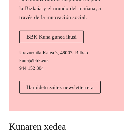
la Bizkaia y el mundo del mañana, a
través de la innovación social.
BBK Kuna gunea ikusi
Urazurrutia Kalea 3, 48003, Bilbao
kuna@bbk.eus
944 152 304
Harpidetu zaitez newsletterrera
Kunaren xedea