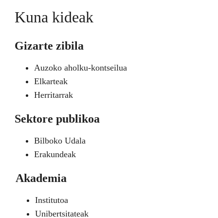
Kuna kideak
Gizarte zibila
Auzoko aholku-kontseilua
Elkarteak
Herritarrak
Sektore publikoa
Bilboko Udala
Erakundeak
Akademia
Institutoa
Unibertsitateak