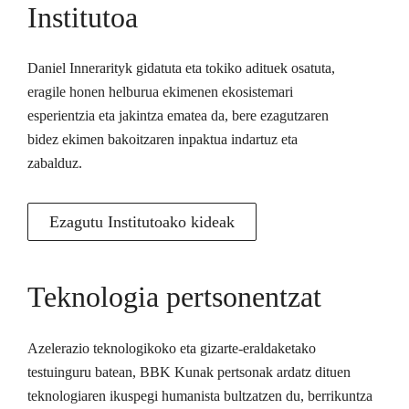
Institutoa
Daniel Innerarityk gidatuta eta tokiko adituek osatuta,
eragile honen helburua ekimenen ekosistemari
esperientzia eta jakintza ematea da, bere ezagutzaren
bidez ekimen bakoitzaren inpaktua indartuz eta
zabalduz.
Ezagutu Institutoako kideak
Teknologia pertsonentzat
Azelerazio teknologikoko eta gizarte-eraldaketako
testuinguru batean, BBK Kunak pertsonak ardatz dituen
teknologiaren ikuspegi humanista bultzatzen du, berrikuntza