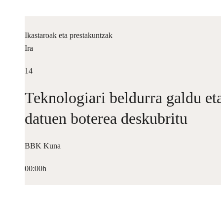
Ikastaroak eta prestakuntzak
Ira
14
Teknologiari beldurra galdu et
datuen boterea deskubritu
BBK Kuna
00:00h