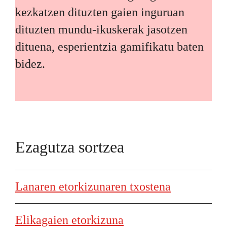
kezkatzen dituzten gaien inguruan
dituzten mundu-ikuskerak jasotzen
dituena, esperientzia gamifikatu baten
bidez.
Ezagutza sortzea
Lanaren etorkizunaren txostena
Elikagaien etorkizuna