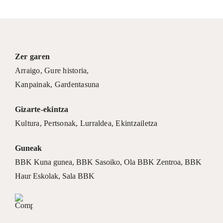
Zer garen
Arraigo
,
Gure historia
,
Kanpainak
, Gardentasuna
Gizarte-ekintza
Kultura
,
Pertsonak
,
Lurraldea
,
Ekintzailetza
Guneak
BBK Kuna gunea
,
BBK Sasoiko
,
Ola BBK Zentroa
,
BBK
Haur Eskolak
,
Sala BBK