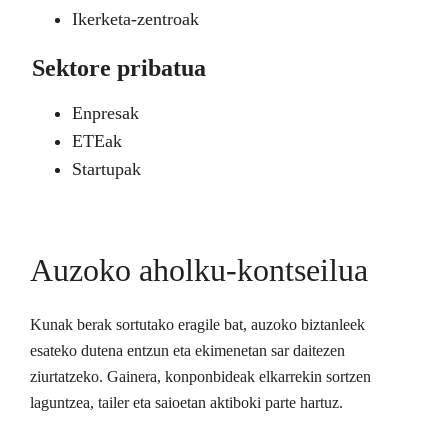
Ikerketa-zentroak
Sektore pribatua
Enpresak
ETEak
Startupak
Auzoko aholku-kontseilua
Kunak berak sortutako eragile bat, auzoko biztanleek
esateko dutena entzun eta ekimenetan sar daitezen
ziurtatzeko. Gainera, konponbideak elkarrekin sortzen
laguntzea, tailer eta saioetan aktiboki parte hartuz.