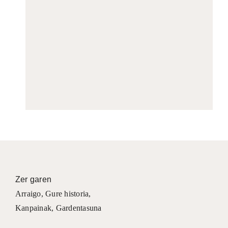
Zer garen
Arraigo
,
Gure historia
,
Kanpainak
, Gardentasuna