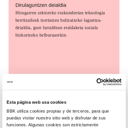
Dirulaguntzen deialdia
Hirugarren sektoreko erakundeetan teknologia
berritzaileak txertatzea bultzatzeko laguntza-
deialdia, gure lurraldean eraldaketa soziala
bizkortzeko helburuarekin.
Esta página web usa cookies
BBK utiliza cookies propias y de terceros, para que
puedas visitar nuestro sitio web y disfrutar de sus
funciones. Algunas cookies son estrictamente