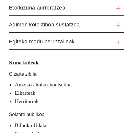
Etorkizuna aurreratzea
Adimen kolektiboa sustatzea
Egiteko modu berritzaileak
Kuna kideak
Gizarte zibila
Auzoko aholku-kontseilua
Elkarteak
Herritarrak
Sektore publikoa
Bilboko Udala