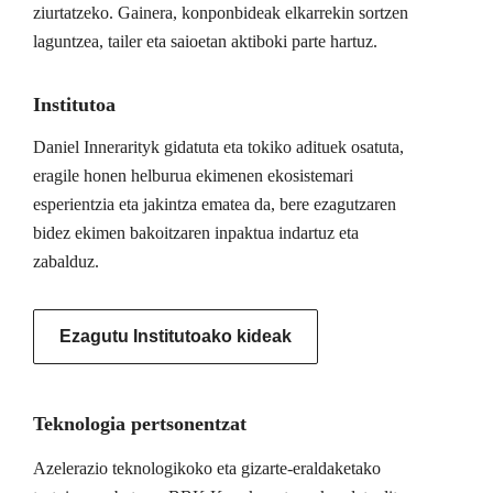
ziurtatzeko. Gainera, konponbideak elkarrekin sortzen
laguntzea, tailer eta saioetan aktiboki parte hartuz.
Institutoa
Daniel Innerarityk gidatuta eta tokiko adituek osatuta,
eragile honen helburua ekimenen ekosistemari
esperientzia eta jakintza ematea da, bere ezagutzaren
bidez ekimen bakoitzaren inpaktua indartuz eta
zabalduz.
Ezagutu Institutoako kideak
Teknologia pertsonentzat
Azelerazio teknologikoko eta gizarte-eraldaketako