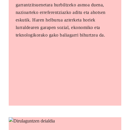
garrantzitsuenetara hurbiltzeko asmoa duena,
nazioarteko erreferentziazko aditu eta ahotsen
eskutik. Haren helburua azterketa horiek
lurraldearen garapen sozial, ekonomiko eta
teknologikorako gako baliagarri bihurtzea da.