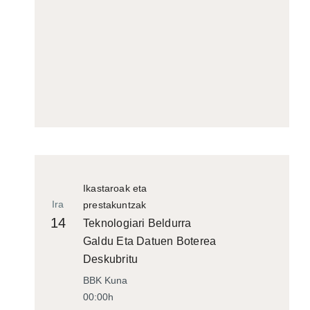
Ikastaroak eta
Ira
prestakuntzak
14
Teknologiari Beldurra
Galdu Eta Datuen Boterea
Deskubritu
BBK Kuna
00:00h