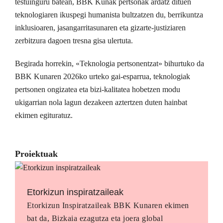
testuinguru batean, BBK Kunak pertsonak ardatz dituen
teknologiaren ikuspegi humanista bultzatzen du, berrikuntza
inklusioaren, jasangarritasunaren eta gizarte-justiziaren
zerbitzura dagoen tresna gisa ulertuta.
Begirada horrekin, «Teknologia pertsonentzat» bihurtuko da
BBK Kunaren 2026ko urteko gai-esparrua, teknologiak
pertsonen ongizatea eta bizi-kalitatea hobetzen modu
ukigarrian nola lagun dezakeen aztertzen duten hainbat
ekimen egituratuz.
Proiektuak
Etorkizun inspiratzaileak
Etorkizun Inspiratzaileak BBK Kunaren ekimen
bat da, Bizkaia ezagutza eta joera global