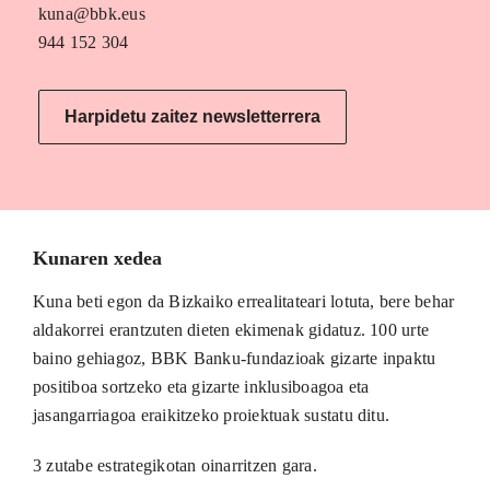
kuna@bbk.eus
944 152 304
Harpidetu zaitez newsletterrera
Kunaren xedea
Kuna beti egon da Bizkaiko errealitateari lotuta, bere behar
aldakorrei erantzuten dieten ekimenak gidatuz. 100 urte
baino gehiagoz, BBK Banku-fundazioak gizarte inpaktu
positiboa sortzeko eta gizarte inklusiboagoa eta
jasangarriagoa eraikitzeko proiektuak sustatu ditu.
3 zutabe estrategikotan oinarritzen gara.