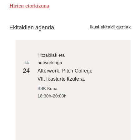
Hirien etorkizuna
Ekitaldien agenda
Ikusi ekitaldi guztiak
Hitzaldiak eta
Ira
networkinga
24
Afterwork. Pitch College
VII. Ikasturte Itzulera.
BBK Kuna
18:30h-20:00h