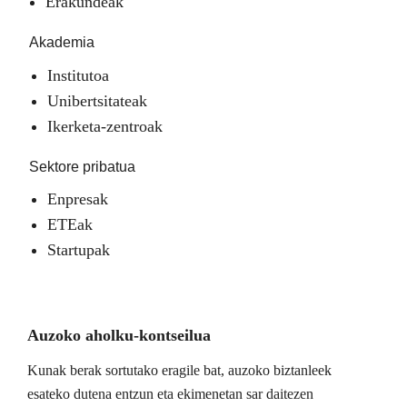
Erakundeak
Akademia
Institutoa
Unibertsitateak
Ikerketa-zentroak
Sektore pribatua
Enpresak
ETEak
Startupak
Auzoko aholku-kontseilua
Kunak berak sortutako eragile bat, auzoko biztanleek
esateko dutena entzun eta ekimenetan sar daitezen