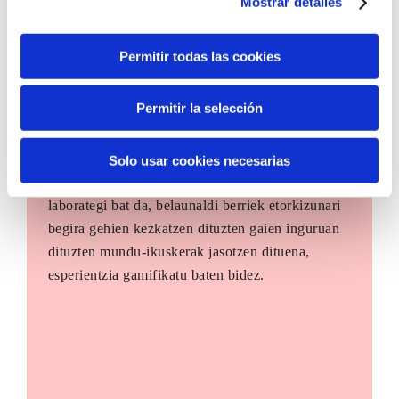
Mostrar detalles
Permitir todas las cookies
Permitir la selección
The Future Game
Solo usar cookies necesarias
The Future Game gazteen parte-hartzerako
laborategi bat da, belaunaldi berriek etorkizunari
begira gehien kezkatzen dituzten gaien inguruan
dituzten mundu-ikuskerak jasotzen dituena,
esperientzia gamifikatu baten bidez.