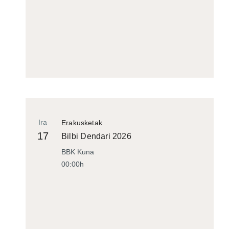
Ira
Erakusketak
17
Bilbi Dendari 2026
BBK Kuna
00:00h