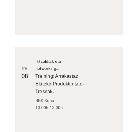
Hitzaldiak eta
Ira
networkinga
08
Training: Arrakastaz
Ekiteko Produktibitate-
Tresnak.
BBK Kuna
10:00h-12:00h