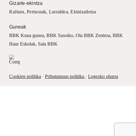
Gizarte-ekintza
Kultura
,
Pertsonak
,
Lurraldea
,
Ekintzailetza
Guneak
BBK Kuna gunea
,
BBK Sasoiko
,
Ola BBK Zentroa
,
BBK
Haur Eskolak
,
Sala BBK
Cookien politika
·
Pribatutasun politika
·
Legezko oharra