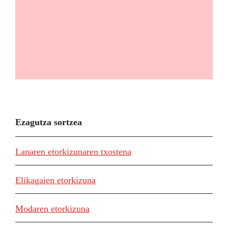
Ezagutza sortzea
Lanaren etorkizunaren txostena
Elikagaien etorkizuna
Modaren etorkizuna