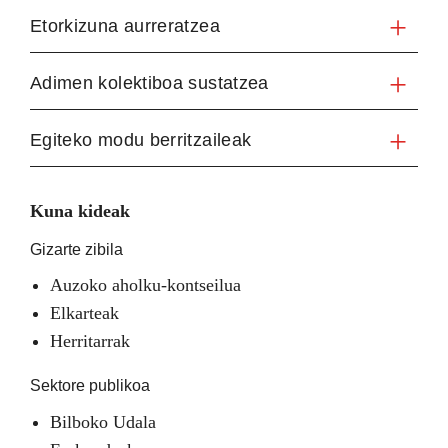
Etorkizuna aurreratzea
Adimen kolektiboa sustatzea
Egiteko modu berritzaileak
Kuna kideak
Gizarte zibila
Auzoko aholku-kontseilua
Elkarteak
Herritarrak
Sektore publikoa
Bilboko Udala