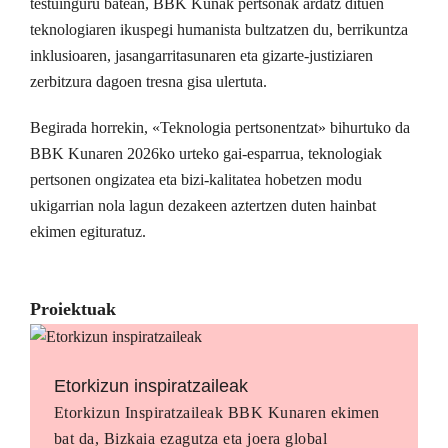
testuinguru batean, BBK Kunak pertsonak ardatz dituen
teknologiaren ikuspegi humanista bultzatzen du, berrikuntza
inklusioaren, jasangarritasunaren eta gizarte-justiziaren
zerbitzura dagoen tresna gisa ulertuta.
Begirada horrekin, «Teknologia pertsonentzat» bihurtuko da
BBK Kunaren 2026ko urteko gai-esparrua, teknologiak
pertsonen ongizatea eta bizi-kalitatea hobetzen modu
ukigarrian nola lagun dezakeen aztertzen duten hainbat
ekimen egituratuz.
Proiektuak
Etorkizun inspiratzaileak
Etorkizun Inspiratzaileak BBK Kunaren ekimen
bat da, Bizkaia ezagutza eta joera global