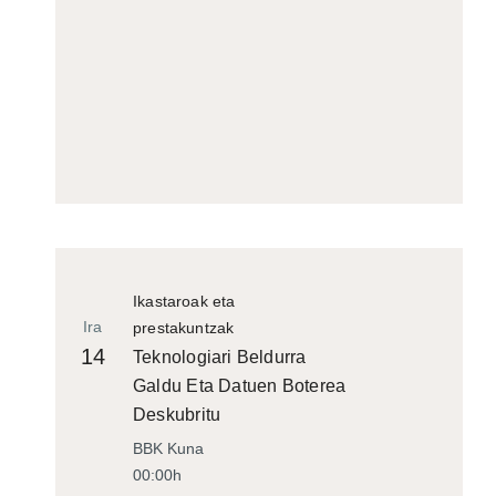
Ikastaroak eta
Ira
prestakuntzak
14
Teknologiari Beldurra
Galdu Eta Datuen Boterea
Deskubritu
BBK Kuna
00:00h