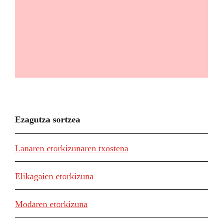
Ezagutza sortzea
Lanaren etorkizunaren txostena
Elikagaien etorkizuna
Modaren etorkizuna