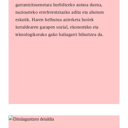
garrantzitsuenetara hurbiltzeko asmoa duena,
nazioarteko erreferentziazko aditu eta ahotsen
eskutik. Haren helburua azterketa horiek
lurraldearen garapen sozial, ekonomiko eta
teknologikorako gako baliagarri bihurtzea da.