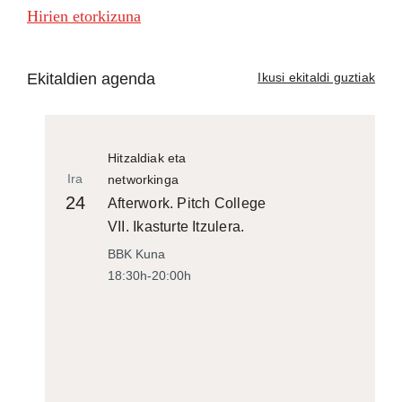
Hirien etorkizuna
Ekitaldien agenda
Ikusi ekitaldi guztiak
Hitzaldiak eta
Ira
networkinga
24
Afterwork. Pitch College
VII. Ikasturte Itzulera.
BBK Kuna
18:30h-20:00h