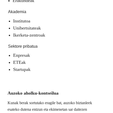
Erakundeak
Akademia
Institutoa
Unibertsitateak
Ikerketa-zentroak
Sektore pribatua
Enpresak
ETEak
Startupak
Auzoko aholku-kontseilua
Kunak berak sortutako eragile bat, auzoko biztanleek
esateko dutena entzun eta ekimenetan sar daitezen