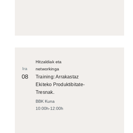
Hitzaldiak eta
Ira
networkinga
08
Training: Arrakastaz
Ekiteko Produktibitate-
Tresnak.
BBK Kuna
10:00h-12:00h