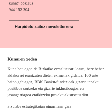
kuna@bbk.eus
944 152 304
Harpidetu zaitez newsletterrera
Kunaren xedea
Kuna beti egon da Bizkaiko errealitateari lotuta, bere behar
aldakorrei erantzuten dieten ekimenak gidatuz. 100 urte
baino gehiagoz, BBK Banku-fundazioak gizarte inpaktu
positiboa sortzeko eta gizarte inklusiboagoa eta
jasangarriagoa eraikitzeko proiektuak sustatu ditu.
3 zutabe estrategikotan oinarritzen gara.