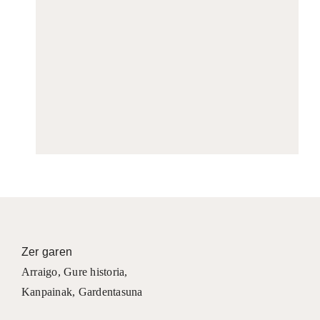
Zer garen
Arraigo
,
Gure historia
,
Kanpainak
, Gardentasuna