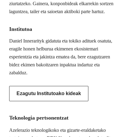
ziurtatzeko. Gainera, konponbideak elkarrekin sortzen
laguntzea, tailer eta saioetan aktiboki parte hartuz.
Institutoa
Daniel Innerarityk gidatuta eta tokiko adituek osatuta,
eragile honen helburua ekimenen ekosistemari
esperientzia eta jakintza ematea da, bere ezagutzaren
bidez ekimen bakoitzaren inpaktua indartuz eta
zabalduz.
Ezagutu Institutoako kideak
Teknologia pertsonentzat
Azelerazio teknologikoko eta gizarte-eraldaketako