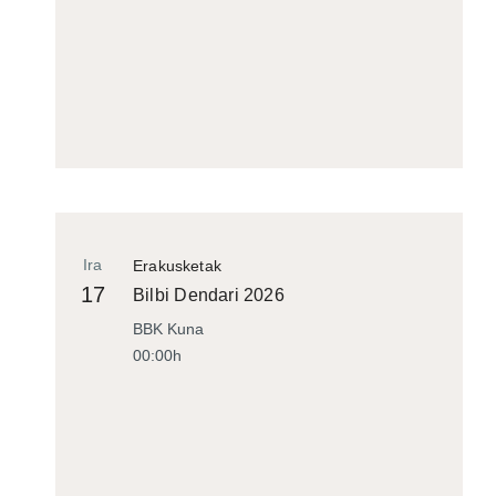
Ira
Erakusketak
17
Bilbi Dendari 2026
BBK Kuna
00:00h