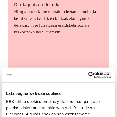
Dirulaguntzen deialdia
Hirugarren sektoreko erakundeetan teknologia
berritzaileak txertatzea bultzatzeko laguntza-
deialdia, gure lurraldean eraldaketa soziala
bizkortzeko helburuarekin.
Esta página web usa cookies
BBK utiliza cookies propias y de terceros, para que
puedas visitar nuestro sitio web y disfrutar de sus
funciones. Algunas cookies son estrictamente