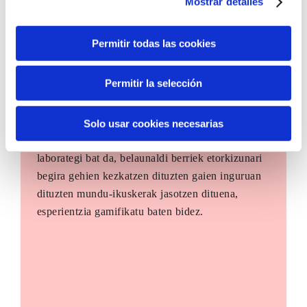
Mostrar detalles
Permitir todas las cookies
Permitir la selección
The Future Game
Solo usar cookies necesarias
The Future Game gazteen parte-hartzerako
laborategi bat da, belaunaldi berriek etorkizunari
begira gehien kezkatzen dituzten gaien inguruan
dituzten mundu-ikuskerak jasotzen dituena,
esperientzia gamifikatu baten bidez.