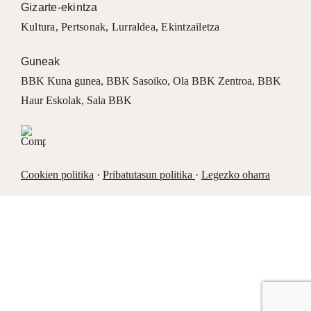
Gizarte-ekintza
Kultura
,
Pertsonak
,
Lurraldea
,
Ekintzailetza
Guneak
BBK Kuna gunea
,
BBK Sasoiko
,
Ola BBK Zentroa
,
BBK
Haur Eskolak
,
Sala BBK
Cookien politika
·
Pribatutasun politika
·
Legezko oharra