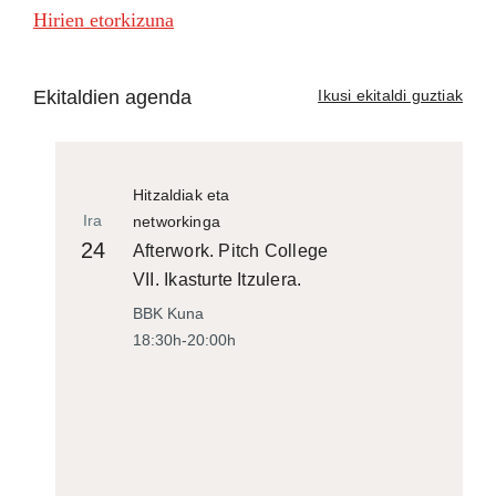
Hirien etorkizuna
Ekitaldien agenda
Ikusi ekitaldi guztiak
Hitzaldiak eta
Ira
networkinga
24
Afterwork. Pitch College
VII. Ikasturte Itzulera.
BBK Kuna
18:30h-20:00h