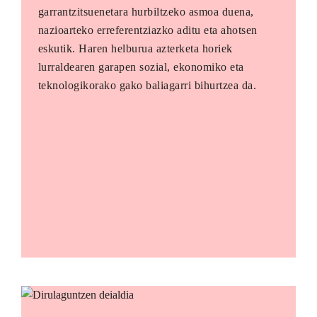
garrantzitsuenetara hurbiltzeko asmoa duena,
nazioarteko erreferentziazko aditu eta ahotsen
eskutik. Haren helburua azterketa horiek
lurraldearen garapen sozial, ekonomiko eta
teknologikorako gako baliagarri bihurtzea da.