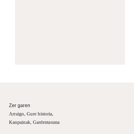
Zer garen
Arraigo
,
Gure historia
,
Kanpainak
, Gardentasuna