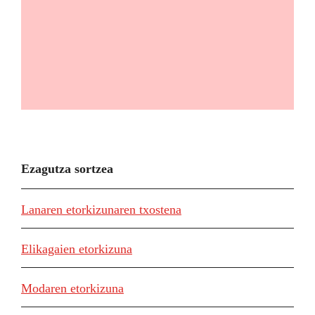
Ezagutza sortzea
Lanaren etorkizunaren txostena
Elikagaien etorkizuna
Modaren etorkizuna