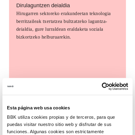
Dirulaguntzen deialdia
Hirugarren sektoreko erakundeetan teknologia
berritzaileak txertatzea bultzatzeko laguntza-
deialdia, gure lurraldean eraldaketa soziala
bizkortzeko helburuarekin.
Esta página web usa cookies
BBK utiliza cookies propias y de terceros, para que
puedas visitar nuestro sitio web y disfrutar de sus
funciones. Algunas cookies son estrictamente