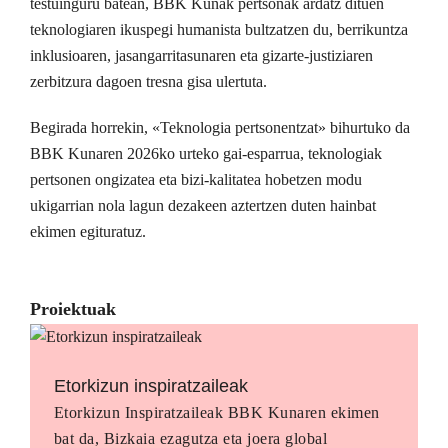
testuinguru batean, BBK Kunak pertsonak ardatz dituen
teknologiaren ikuspegi humanista bultzatzen du, berrikuntza
inklusioaren, jasangarritasunaren eta gizarte-justiziaren
zerbitzura dagoen tresna gisa ulertuta.
Begirada horrekin, «Teknologia pertsonentzat» bihurtuko da
BBK Kunaren 2026ko urteko gai-esparrua, teknologiak
pertsonen ongizatea eta bizi-kalitatea hobetzen modu
ukigarrian nola lagun dezakeen aztertzen duten hainbat
ekimen egituratuz.
Proiektuak
Etorkizun inspiratzaileak
Etorkizun Inspiratzaileak BBK Kunaren ekimen
bat da, Bizkaia ezagutza eta joera global