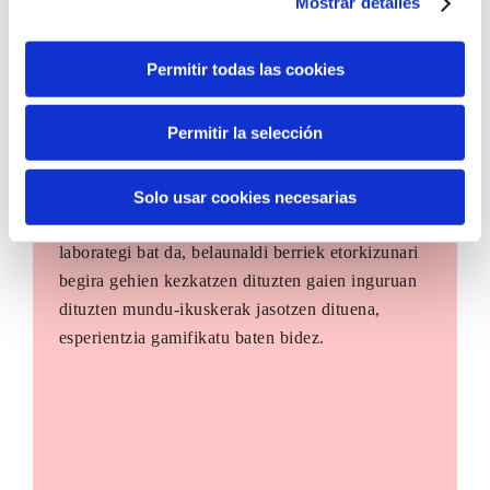
Mostrar detalles
Permitir todas las cookies
Permitir la selección
The Future Game
Solo usar cookies necesarias
The Future Game gazteen parte-hartzerako
laborategi bat da, belaunaldi berriek etorkizunari
begira gehien kezkatzen dituzten gaien inguruan
dituzten mundu-ikuskerak jasotzen dituena,
esperientzia gamifikatu baten bidez.