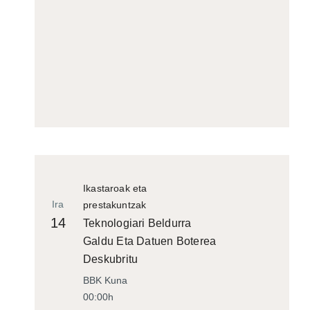
Ikastaroak eta
Ira
prestakuntzak
14
Teknologiari Beldurra
Galdu Eta Datuen Boterea
Deskubritu
BBK Kuna
00:00h