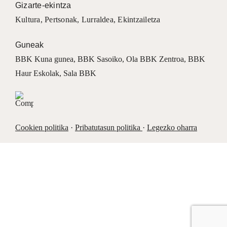
Gizarte-ekintza
Kultura
,
Pertsonak
,
Lurraldea
,
Ekintzailetza
Guneak
BBK Kuna gunea
,
BBK Sasoiko
,
Ola BBK Zentroa
,
BBK
Haur Eskolak
,
Sala BBK
Cookien politika
·
Pribatutasun politika
·
Legezko oharra