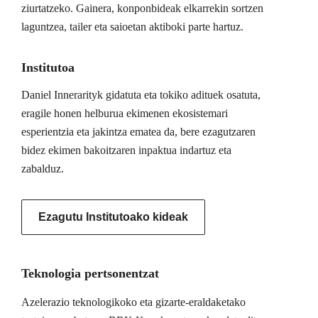
ziurtatzeko. Gainera, konponbideak elkarrekin sortzen
laguntzea, tailer eta saioetan aktiboki parte hartuz.
Institutoa
Daniel Innerarityk gidatuta eta tokiko adituek osatuta,
eragile honen helburua ekimenen ekosistemari
esperientzia eta jakintza ematea da, bere ezagutzaren
bidez ekimen bakoitzaren inpaktua indartuz eta
zabalduz.
Ezagutu Institutoako kideak
Teknologia pertsonentzat
Azelerazio teknologikoko eta gizarte-eraldaketako