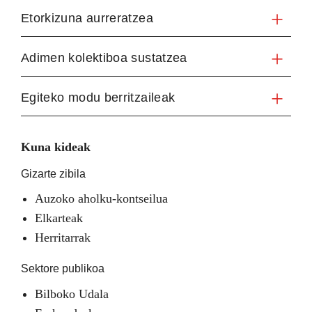
Etorkizuna aurreratzea
Adimen kolektiboa sustatzea
Egiteko modu berritzaileak
Kuna kideak
Gizarte zibila
Auzoko aholku-kontseilua
Elkarteak
Herritarrak
Sektore publikoa
Bilboko Udala