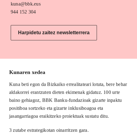
kuna@bbk.eus
944 152 304
Harpidetu zaitez newsletterrera
Kunaren xedea
Kuna beti egon da Bizkaiko errealitateari lotuta, bere behar
aldakorrei erantzuten dieten ekimenak gidatuz. 100 urte
baino gehiagoz, BBK Banku-fundazioak gizarte inpaktu
positiboa sortzeko eta gizarte inklusiboagoa eta
jasangarriagoa eraikitzeko proiektuak sustatu ditu.
3 zutabe estrategikotan oinarritzen gara.