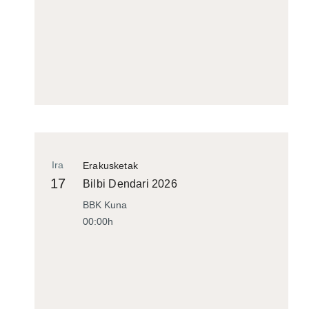
Ira
Erakusketak
17
Bilbi Dendari 2026
BBK Kuna
00:00h