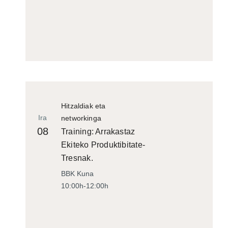
Hitzaldiak eta
Ira
networkinga
08
Training: Arrakastaz
Ekiteko Produktibitate-
Tresnak.
BBK Kuna
10:00h-12:00h