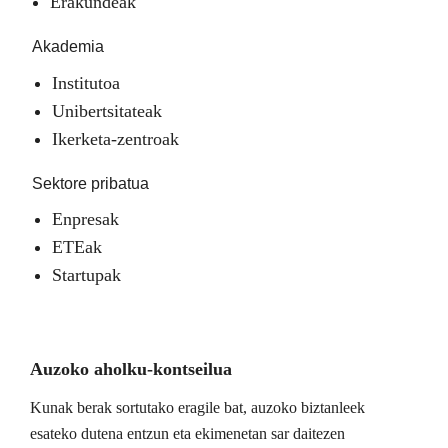
Erakundeak
Akademia
Institutoa
Unibertsitateak
Ikerketa-zentroak
Sektore pribatua
Enpresak
ETEak
Startupak
Auzoko aholku-kontseilua
Kunak berak sortutako eragile bat, auzoko biztanleek
esateko dutena entzun eta ekimenetan sar daitezen