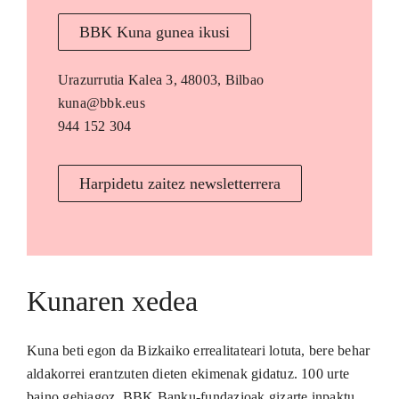
BBK Kuna gunea ikusi
Urazurrutia Kalea 3, 48003, Bilbao
kuna@bbk.eus
944 152 304
Harpidetu zaitez newsletterrera
Kunaren xedea
Kuna beti egon da Bizkaiko errealitateari lotuta, bere behar
aldakorrei erantzuten dieten ekimenak gidatuz. 100 urte
baino gehiagoz, BBK Banku-fundazioak gizarte inpaktu