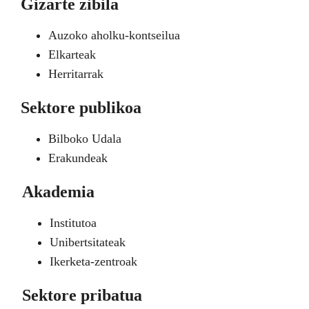
Gizarte zibila
Auzoko aholku-kontseilua
Elkarteak
Herritarrak
Sektore publikoa
Bilboko Udala
Erakundeak
Akademia
Institutoa
Unibertsitateak
Ikerketa-zentroak
Sektore pribatua