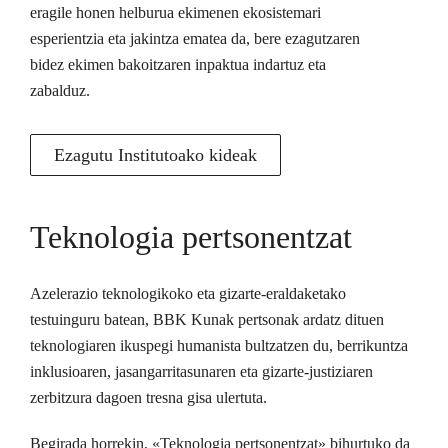
eragile honen helburua ekimenen ekosistemari
esperientzia eta jakintza ematea da, bere ezagutzaren
bidez ekimen bakoitzaren inpaktua indartuz eta
zabalduz.
Ezagutu Institutoako kideak
Teknologia pertsonentzat
Azelerazio teknologikoko eta gizarte-eraldaketako
testuinguru batean, BBK Kunak pertsonak ardatz dituen
teknologiaren ikuspegi humanista bultzatzen du, berrikuntza
inklusioaren, jasangarritasunaren eta gizarte-justiziaren
zerbitzura dagoen tresna gisa ulertuta.
Begirada horrekin, «Teknologia pertsonentzat» bihurtuko da