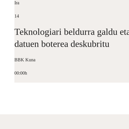
Ira
14
Teknologiari beldurra galdu et
datuen boterea deskubritu
BBK Kuna
00:00h