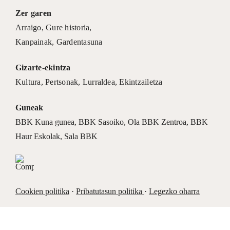
Zer garen
Arraigo
,
Gure historia
,
Kanpainak
, Gardentasuna
Gizarte-ekintza
Kultura
,
Pertsonak
,
Lurraldea
,
Ekintzailetza
Guneak
BBK Kuna gunea
,
BBK Sasoiko
,
Ola BBK Zentroa
,
BBK
Haur Eskolak
,
Sala BBK
Cookien politika
·
Pribatutasun politika
·
Legezko oharra