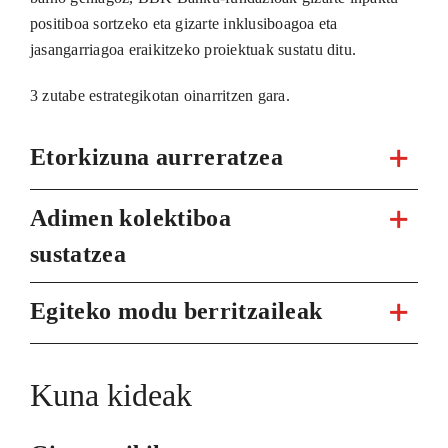
positiboa sortzeko eta gizarte inklusiboagoa eta
jasangarriagoa eraikitzeko proiektuak sustatu ditu.
3 zutabe estrategikotan oinarritzen gara.
Etorkizuna aurreratzea
Adimen kolektiboa
sustatzea
Egiteko modu berritzaileak
Kuna kideak