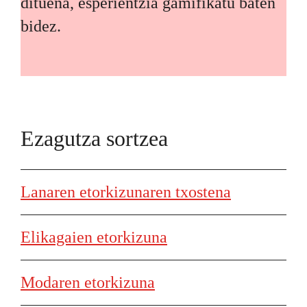
dituena, esperientzia gamifikatu baten
bidez.
Ezagutza sortzea
Lanaren etorkizunaren txostena
Elikagaien etorkizuna
Modaren etorkizuna