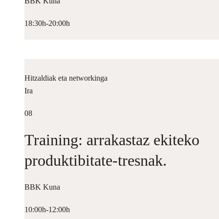
BBK Kuna
18:30h-20:00h
Hitzaldiak eta networkinga
Ira
08
Training: arrakastaz ekiteko
produktibitate-tresnak.
BBK Kuna
10:00h-12:00h