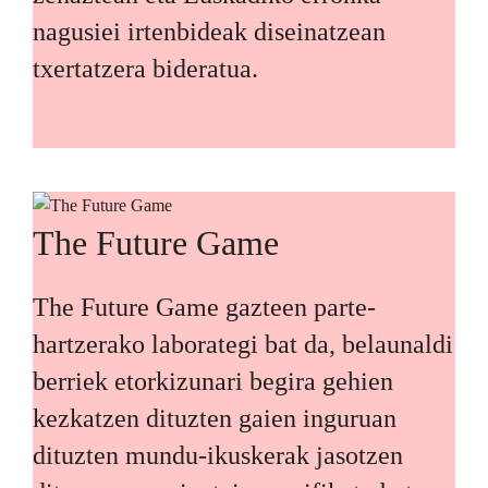
nagusiei irtenbideak diseinatzean
txertatzera bideratua.
The Future Game
The Future Game gazteen parte-
hartzerako laborategi bat da, belaunaldi
berriek etorkizunari begira gehien
kezkatzen dituzten gaien inguruan
dituzten mundu-ikuskerak jasotzen