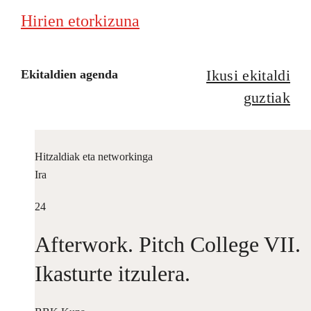
Hirien etorkizuna
Ikusi ekitaldi
Ekitaldien agenda
guztiak
Hitzaldiak eta networkinga
Ira
24
Afterwork. Pitch College VII.
Ikasturte itzulera.