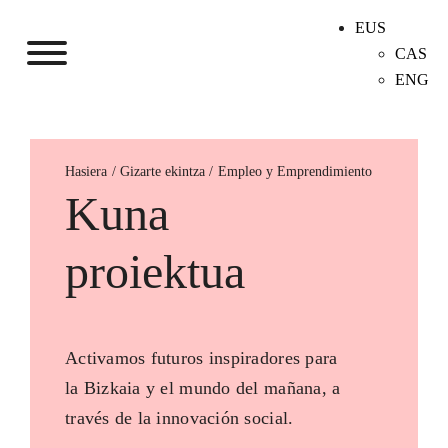
EUS
CAS
ENG
Hasiera
Empleo y Emprendimiento
Kuna
proiektua
Activamos futuros inspiradores para
la Bizkaia y el mundo del mañana, a
través de la innovación social.