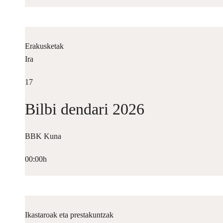
Erakusketak
Ira
17
Bilbi dendari 2026
BBK Kuna
00:00h
Ikastaroak eta prestakuntzak