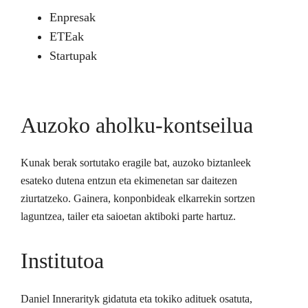
Enpresak
ETEak
Startupak
Auzoko aholku-kontseilua
Kunak berak sortutako eragile bat, auzoko biztanleek
esateko dutena entzun eta ekimenetan sar daitezen
ziurtatzeko. Gainera, konponbideak elkarrekin sortzen
laguntzea, tailer eta saioetan aktiboki parte hartuz.
Institutoa
Daniel Innerarityk gidatuta eta tokiko adituek osatuta,