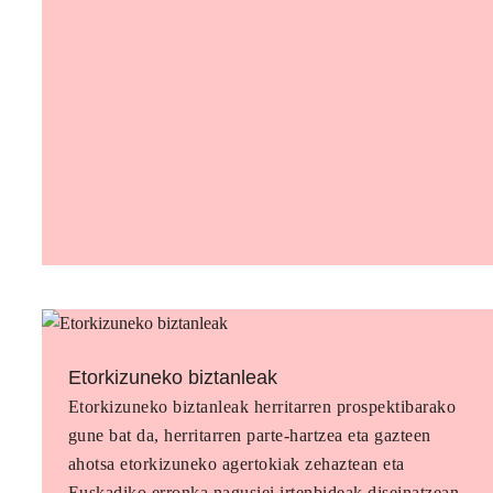
Etorkizuneko biztanleak
Etorkizuneko biztanleak herritarren prospektibarako
gune bat da, herritarren parte-hartzea eta gazteen
ahotsa etorkizuneko agertokiak zehaztean eta
Euskadiko erronka nagusiei irtenbideak diseinatzean