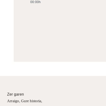
00:00h
Zer garen
Arraigo
,
Gure historia
,