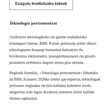
Ezagutu Institutoako kideak
Teknologia pertsonentzat
Azelerazio teknologikoko eta gizarte-eraldaketako
testuinguru batean, BBK Kunak pertsonak ardatz dituen
teknologiaren ikuspegi humanista bultzatzen du,
berrikuntza inklusioaren, jasangarritasunaren eta gizarte-
justiziaren zerbitzura dagoen tresna gisa ulertuta.
Begirada horrekin, «Teknologia pertsonentzat» bihurtuko
da BBK Kunaren 2026ko urteko gai-esparrua, teknologiak
pertsonen ongizatea eta bizi-kalitatea hobetzen modu
ukigarrian nola lagun dezakeen aztertzen duten hainbat
ekimen egituratuz.