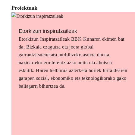
Proiektuak
Etorkizun inspiratzaileak
Etorkizun Inspiratzaileak BBK Kunaren ekimen bat
da, Bizkaia ezagutza eta joera global
garrantzitsuenetara hurbiltzeko asmoa duena,
nazioarteko erreferentziazko aditu eta ahotsen
eskutik. Haren helburua azterketa horiek lurraldearen
garapen sozial, ekonomiko eta teknologikorako gako
baliagarri bihurtzea da.