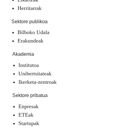
Herritarrak
Sektore publikoa
Bilboko Udala
Erakundeak
Akademia
Institutoa
Unibertsitateak
Ikerketa-zentroak
Sektore pribatua
Enpresak
ETEak
Startupak