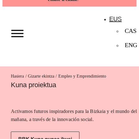
EUS
CAS
ENG
Hasiera
Empleo y Emprendimiento
Kuna proiektua
Activamos futuros inspiradores para la Bizkaia y el mundo del
mañana, a través de la innovación social.