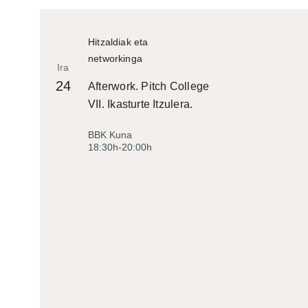
Hitzaldiak eta
networkinga
Ira
24
Afterwork. Pitch College
VII. Ikasturte Itzulera.
BBK Kuna
18:30h-20:00h