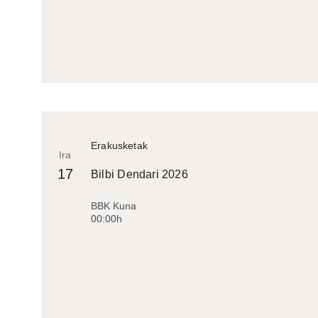
Erakusketak
Ira
17
Bilbi Dendari 2026
BBK Kuna
00:00h