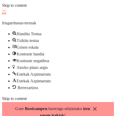
Skip to content
Open
toolbar
Irisgarritasun-tresnak
Handitu Testua
Txikitu testua
Grisen eskala
Kontraste handia
Kontraste negatiboa
Atzeko plano argia
Estekak Azpimarratu
Estekak Azpimarratu
Berrezartzea
Skip to content
×
Gure
Bootcampen
hurrengo ediziorako
izen
emate irekiak
!