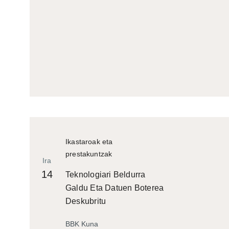
Ikastaroak eta
prestakuntzak
Ira
14
Teknologiari Beldurra
Galdu Eta Datuen Boterea
Deskubritu
BBK Kuna