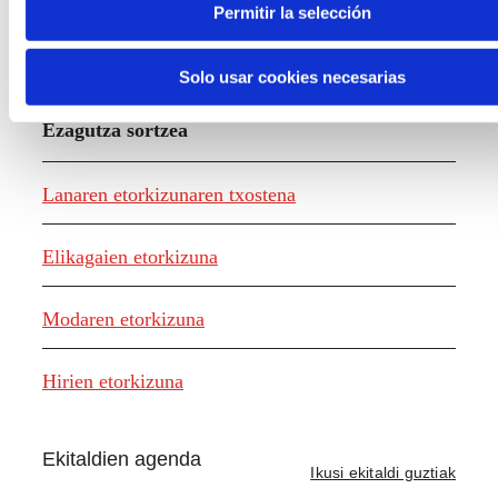
Permitir la selección
Solo usar cookies necesarias
Ezagutza sortzea
Lanaren etorkizunaren txostena
Elikagaien etorkizuna
Modaren etorkizuna
Hirien etorkizuna
Ekitaldien agenda
Ikusi ekitaldi guztiak