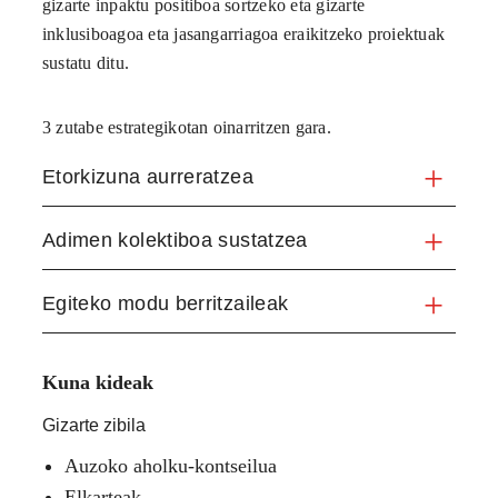
gizarte inpaktu positiboa sortzeko eta gizarte
inklusiboagoa eta jasangarriagoa eraikitzeko proiektuak
sustatu ditu.
3 zutabe estrategikotan oinarritzen gara.
Etorkizuna aurreratzea
Adimen kolektiboa sustatzea
Egiteko modu berritzaileak
Kuna kideak
Gizarte zibila
Auzoko aholku-kontseilua
Elkarteak