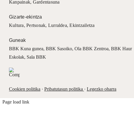
Kanpainak
, Gardentasuna
Gizarte-ekintza
Kultura
,
Pertsonak
,
Lurraldea
,
Ekintzailetza
Guneak
BBK Kuna gunea
,
BBK Sasoiko
,
Ola BBK Zentroa
,
BBK Haur
Eskolak
,
Sala BBK
Cookien politika
·
Pribatutasun politika
·
Legezko oharra
Page load link