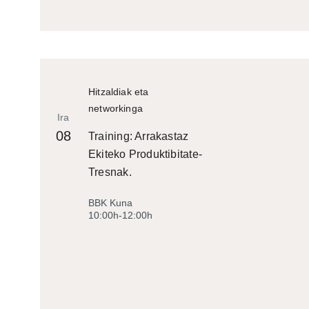
Hitzaldiak eta
networkinga
Ira
08
Training: Arrakastaz
Ekiteko Produktibitate-
Tresnak.
BBK Kuna
10:00h-12:00h