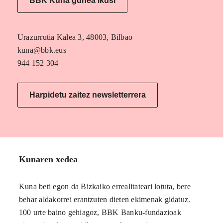
BBK Kuna gunea ikusi
Urazurrutia Kalea 3, 48003, Bilbao
kuna@bbk.eus
944 152 304
Harpidetu zaitez newsletterrera
Kunaren xedea
Kuna beti egon da Bizkaiko errealitateari lotuta, bere
behar aldakorrei erantzuten dieten ekimenak gidatuz.
100 urte baino gehiagoz, BBK Banku-fundazioak