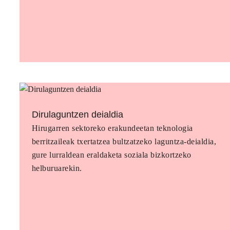
Dirulaguntzen deialdia
Hirugarren sektoreko erakundeetan teknologia
berritzaileak txertatzea bultzatzeko laguntza-deialdia,
gure lurraldean eraldaketa soziala bizkortzeko
helburuarekin.