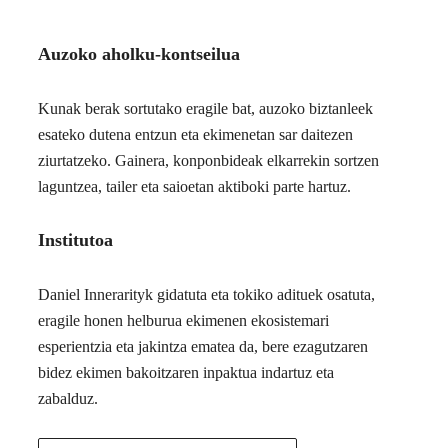
Auzoko aholku-kontseilua
Kunak berak sortutako eragile bat, auzoko biztanleek
esateko dutena entzun eta ekimenetan sar daitezen
ziurtatzeko. Gainera, konponbideak elkarrekin sortzen
laguntzea, tailer eta saioetan aktiboki parte hartuz.
Institutoa
Daniel Innerarityk gidatuta eta tokiko adituek osatuta,
eragile honen helburua ekimenen ekosistemari
esperientzia eta jakintza ematea da, bere ezagutzaren
bidez ekimen bakoitzaren inpaktua indartuz eta
zabalduz.