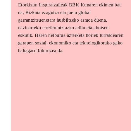
Etorkizun Inspiratzaileak BBK Kunaren ekimen bat
da, Bizkaia ezagutza eta joera global
garrantzitsuenetara hurbiltzeko asmoa duena,
nazioarteko erreferentziazko aditu eta ahotsen
eskutik. Haren helburua azterketa horiek lurraldearen
garapen sozial, ekonomiko eta teknologikorako gako
baliagarri bihurtzea da.