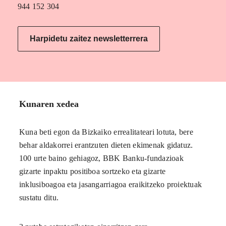
944 152 304
Harpidetu zaitez newsletterrera
Kunaren xedea
Kuna beti egon da Bizkaiko errealitateari lotuta, bere
behar aldakorrei erantzuten dieten ekimenak gidatuz.
100 urte baino gehiagoz, BBK Banku-fundazioak
gizarte inpaktu positiboa sortzeko eta gizarte
inklusiboagoa eta jasangarriagoa eraikitzeko proiektuak
sustatu ditu.