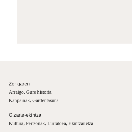
Zer garen
Arraigo
,
Gure historia
,
Kanpainak
, Gardentasuna
Gizarte-ekintza
Kultura
,
Pertsonak
,
Lurraldea
,
Ekintzailetza