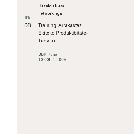
Hitzaldiak eta
networkinga
Ira
08
Training: Arrakastaz
Ekiteko Produktibitate-
Tresnak.
BBK Kuna
10:00h-12:00h