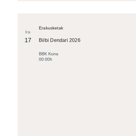
Erakusketak
Ira
17
Bilbi Dendari 2026
BBK Kuna
00:00h