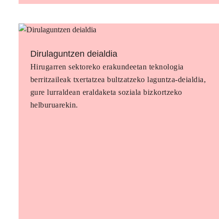
Dirulaguntzen deialdia
Hirugarren sektoreko erakundeetan teknologia
berritzaileak txertatzea bultzatzeko laguntza-deialdia,
gure lurraldean eraldaketa soziala bizkortzeko
helburuarekin.