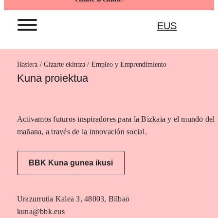
EUS
Hasiera
Empleo y Emprendimiento
Kuna proiektua
Activamos futuros inspiradores para la Bizkaia y el mundo del
mañana, a través de la innovación social.
BBK Kuna gunea ikusi
Urazurrutia Kalea 3, 48003, Bilbao
kuna@bbk.eus