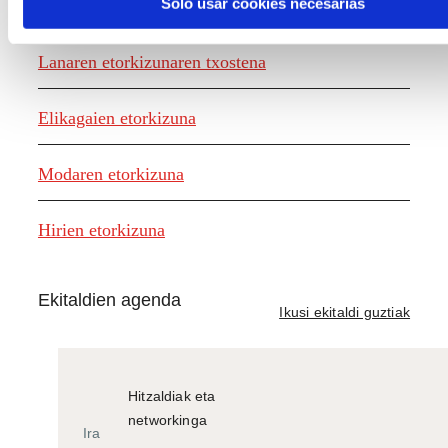
Ezagutza sortzea
Solo usar cookies necesarias
Lanaren etorkizunaren txostena
Elikagaien etorkizuna
Modaren etorkizuna
Hirien etorkizuna
Ekitaldien agenda
Ikusi ekitaldi guztiak
Hitzaldiak eta
networkinga
Ira