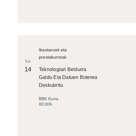
Ikastaroak eta
prestakuntzak
Ira
14
Teknologiari Beldurra
Galdu Eta Datuen Boterea
Deskubritu
BBK Kuna
00:00h