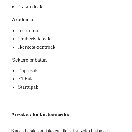
Erakundeak
Akademia
Institutoa
Unibertsitateak
Ikerketa-zentroak
Sektore pribatua
Enpresak
ETEak
Startupak
Auzoko aholku-kontseilua
Kunak berak sortutako eragile bat, auzoko biztanleek