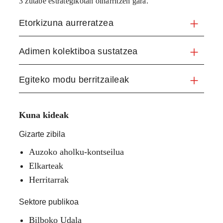
3 zutabe estrategikotan oinarritzen gara.
Etorkizuna aurreratzea
Adimen kolektiboa sustatzea
Egiteko modu berritzaileak
Kuna kideak
Gizarte zibila
Auzoko aholku-kontseilua
Elkarteak
Herritarrak
Sektore publikoa
Bilboko Udala