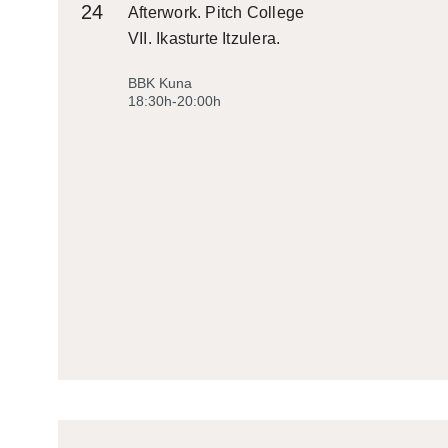
24
Afterwork. Pitch College
VII. Ikasturte Itzulera.
BBK Kuna
18:30h-20:00h