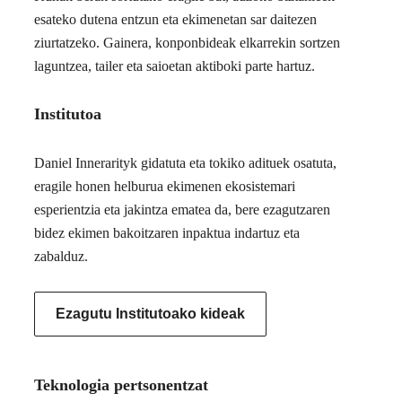
esateko dutena entzun eta ekimenetan sar daitezen
ziurtatzeko. Gainera, konponbideak elkarrekin sortzen
laguntzea, tailer eta saioetan aktiboki parte hartuz.
Institutoa
Daniel Innerarityk gidatuta eta tokiko adituek osatuta,
eragile honen helburua ekimenen ekosistemari
esperientzia eta jakintza ematea da, bere ezagutzaren
bidez ekimen bakoitzaren inpaktua indartuz eta
zabalduz.
Ezagutu Institutoako kideak
Teknologia pertsonentzat