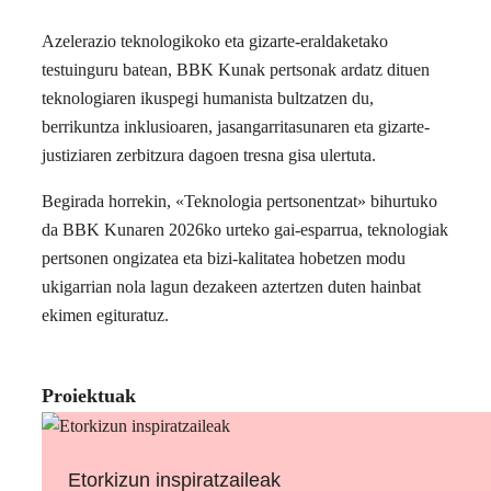
Azelerazio teknologikoko eta gizarte-eraldaketako
testuinguru batean, BBK Kunak pertsonak ardatz dituen
teknologiaren ikuspegi humanista bultzatzen du,
berrikuntza inklusioaren, jasangarritasunaren eta gizarte-
justiziaren zerbitzura dagoen tresna gisa ulertuta.
Begirada horrekin, «Teknologia pertsonentzat» bihurtuko
da BBK Kunaren 2026ko urteko gai-esparrua, teknologiak
pertsonen ongizatea eta bizi-kalitatea hobetzen modu
ukigarrian nola lagun dezakeen aztertzen duten hainbat
ekimen egituratuz.
Proiektuak
Etorkizun inspiratzaileak