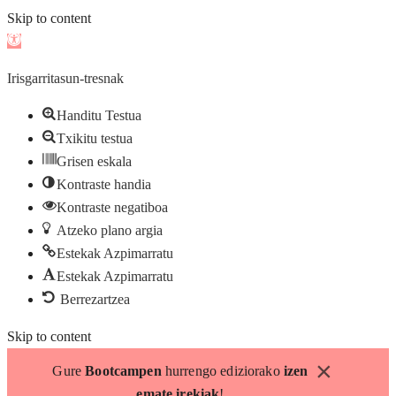
Skip to content
Open
toolbar
Irisgarritasun-tresnak
Handitu Testua
Txikitu testua
Grisen eskala
Kontraste handia
Kontraste negatiboa
Atzeko plano argia
Estekak Azpimarratu
Estekak Azpimarratu
Berrezartzea
Skip to content
×
Gure
Bootcampen
hurrengo ediziorako
izen
emate irekiak
!