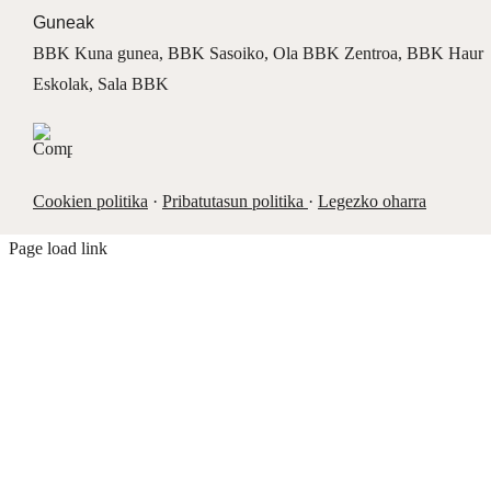
Guneak
BBK Kuna gunea
,
BBK Sasoiko
,
Ola BBK Zentroa
,
BBK Haur
Eskolak
,
Sala BBK
Cookien politika
·
Pribatutasun politika
·
Legezko oharra
Page load link