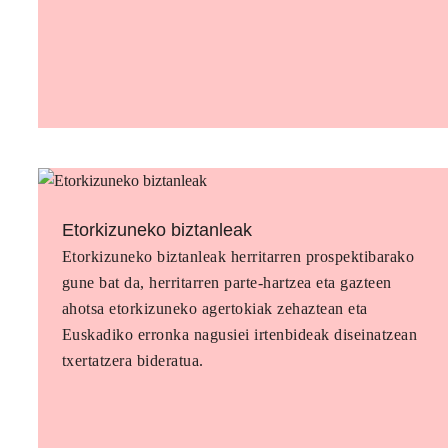
Etorkizuneko biztanleak
Etorkizuneko biztanleak herritarren prospektibarako
gune bat da, herritarren parte-hartzea eta gazteen
ahotsa etorkizuneko agertokiak zehaztean eta
Euskadiko erronka nagusiei irtenbideak diseinatzean
txertatzera bideratua.