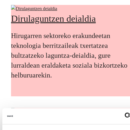
Dirulaguntzen deialdia
Hirugarren sektoreko erakundeetan
teknologia berritzaileak txertatzea
bultzatzeko laguntza-deialdia, gure
lurraldean eraldaketa soziala bizkortzeko
helburuarekin.
Etorkizuneko biztanleak