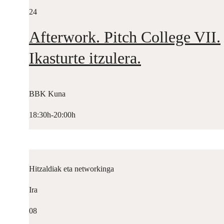
24
Afterwork. Pitch College VII.
Ikasturte itzulera.
BBK Kuna
18:30h-20:00h
Hitzaldiak eta networkinga
Ira
08