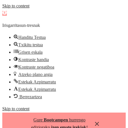
Skip to content
Open
toolbar
Irisgarritasun-tresnak
Handitu Testua
Txikitu testua
Grisen eskala
Kontraste handia
Kontraste negatiboa
Atzeko plano argia
Estekak Azpimarratu
Estekak Azpimarratu
Berrezartzea
Skip to content
Gure
Bootcampen
hurrengo
×
ediziorako
izen emate irekiak
!