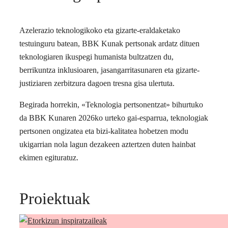
Azelerazio teknologikoko eta gizarte-eraldaketako
testuinguru batean, BBK Kunak pertsonak ardatz dituen
teknologiaren ikuspegi humanista bultzatzen du,
berrikuntza inklusioaren, jasangarritasunaren eta gizarte-
justiziaren zerbitzura dagoen tresna gisa ulertuta.
Begirada horrekin, «Teknologia pertsonentzat» bihurtuko
da BBK Kunaren 2026ko urteko gai-esparrua, teknologiak
pertsonen ongizatea eta bizi-kalitatea hobetzen modu
ukigarrian nola lagun dezakeen aztertzen duten hainbat
ekimen egituratuz.
Proiektuak