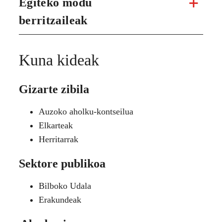
Egiteko modu
berritzaileak
Kuna kideak
Gizarte zibila
Auzoko aholku-kontseilua
Elkarteak
Herritarrak
Sektore publikoa
Bilboko Udala
Erakundeak