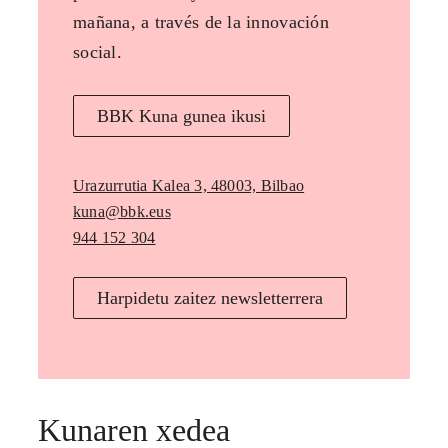
mañana, a través de la innovación
social.
BBK Kuna gunea ikusi
Urazurrutia Kalea 3, 48003, Bilbao
kuna@bbk.eus
944 152 304
Harpidetu zaitez newsletterrera
Kunaren xedea