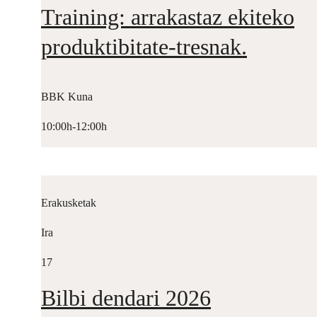
Training: arrakastaz ekiteko
produktibitate-tresnak.
BBK Kuna
10:00h-12:00h
Erakusketak
Ira
17
Bilbi dendari 2026