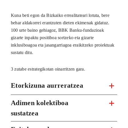
Kuna beti egon da Bizkaiko errealitateari lotuta, bere
behar aldakorrei erantzuten dieten ekimenak gidatuz.
100 urte baino gehiagoz, BBK Banku-fundazioak
gizarte inpaktu positiboa sortzeko eta gizarte
inklusiboagoa eta jasangarriagoa eraikitzeko proiektuak
sustatu ditu.
3 zutabe estrategikotan oinarritzen gara.
Etorkizuna aurreratzea
Adimen kolektiboa
sustatzea