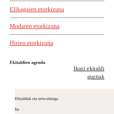
Elikagaien etorkizuna
Modaren etorkizuna
Hirien etorkizuna
Ekitaldien agenda
Ikusi ekitaldi
guztiak
Hitzaldiak eta networkinga
Ira