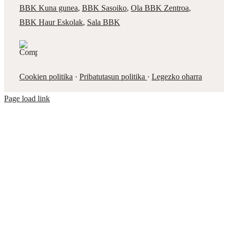
BBK Kuna gunea
,
BBK Sasoiko
,
Ola BBK Zentroa
,
BBK Haur Eskolak
,
Sala BBK
Cookien politika
·
Pribatutasun politika
·
Legezko oharra
Page load link