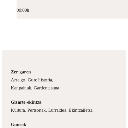
00:00h
Zer garen
Arraigo
,
Gure historia
,
Kanpainak
, Gardentasuna
Gizarte-ekintza
Kultura
,
Pertsonak
,
Lurraldea
,
Ekintzailetza
Guneak