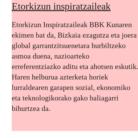
Etorkizun inspiratzaileak
Etorkizun Inspiratzaileak BBK Kunaren
ekimen bat da, Bizkaia ezagutza eta joera
global garrantzitsuenetara hurbiltzeko
asmoa duena, nazioarteko
erreferentziazko aditu eta ahotsen eskutik
Haren helburua azterketa horiek
lurraldearen garapen sozial, ekonomiko
eta teknologikorako gako baliagarri
bihurtzea da.