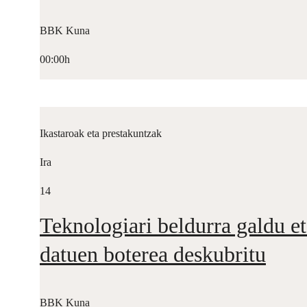
BBK Kuna
00:00h
Ikastaroak eta prestakuntzak
Ira
14
Teknologiari beldurra galdu et
datuen boterea deskubritu
BBK Kuna