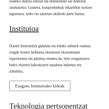
esateko dutena entzun eta ekimenetan sar daitezen
ziurtatzeko. Gainera, konponbideak elkarrekin sortzen
laguntzea, tailer eta saioetan aktiboki parte hartuz.
Institutoa
Daniel Innerarityk gidatuta eta tokiko adituek osatuta,
eragile honen helburua ekimenen ekosistemari
esperientzia eta jakintza ematea da, bere ezagutzaren
bidez ekimen bakoitzaren inpaktua indartuz eta
zabalduz.
Ezagutu Institutoako kideak
Teknologia pertsonentzat