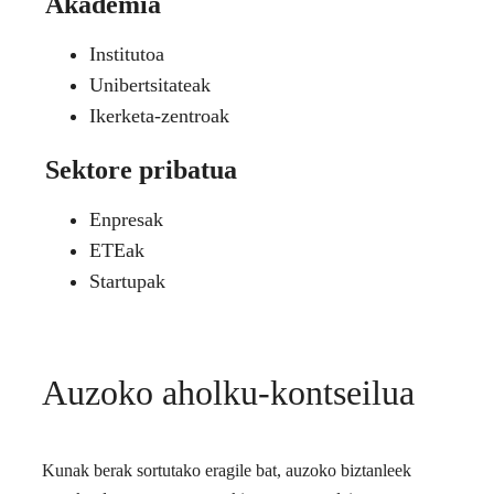
Akademia
Institutoa
Unibertsitateak
Ikerketa-zentroak
Sektore pribatua
Enpresak
ETEak
Startupak
Auzoko aholku-kontseilua
Kunak berak sortutako eragile bat, auzoko biztanleek