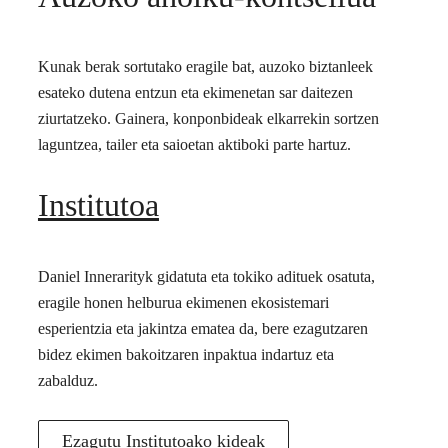
Kunak berak sortutako eragile bat, auzoko biztanleek
esateko dutena entzun eta ekimenetan sar daitezen
ziurtatzeko. Gainera, konponbideak elkarrekin sortzen
laguntzea, tailer eta saioetan aktiboki parte hartuz.
Institutoa
Daniel Innerarityk gidatuta eta tokiko adituek osatuta,
eragile honen helburua ekimenen ekosistemari
esperientzia eta jakintza ematea da, bere ezagutzaren
bidez ekimen bakoitzaren inpaktua indartuz eta
zabalduz.
Ezagutu Institutoako kideak