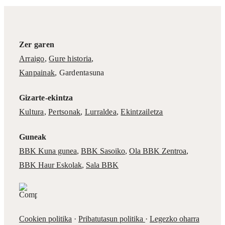
Zer garen
Arraigo
,
Gure historia
,
Kanpainak
, Gardentasuna
Gizarte-ekintza
Kultura
,
Pertsonak
,
Lurraldea
,
Ekintzailetza
Guneak
BBK Kuna gunea
,
BBK Sasoiko
,
Ola BBK Zentroa
,
BBK Haur Eskolak
,
Sala BBK
Cookien politika
·
Pribatutasun politika
·
Legezko oharra