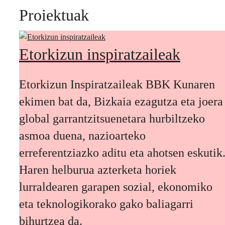
Proiektuak
Etorkizun inspiratzaileak
Etorkizun Inspiratzaileak BBK Kunaren
ekimen bat da, Bizkaia ezagutza eta joera
global garrantzitsuenetara hurbiltzeko
asmoa duena, nazioarteko
erreferentziazko aditu eta ahotsen eskutik
Haren helburua azterketa horiek
lurraldearen garapen sozial, ekonomiko
eta teknologikorako gako baliagarri
bihurtzea da.