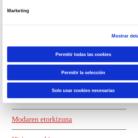
laguntzak
Marketing
Mostrar deta
Ezagutza sortzea
Permitir todas las cookies
Permitir la selección
Lanaren etorkizunaren txostena
Solo usar cookies necesarias
Elikagaien etorkizuna
Modaren etorkizuna