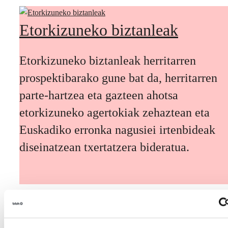
Etorkizuneko biztanleak
Etorkizuneko biztanleak herritarren
prospektibarako gune bat da, herritarren
parte-hartzea eta gazteen ahotsa
etorkizuneko agertokiak zehaztean eta
Euskadiko erronka nagusiei irtenbideak
diseinatzean txertatzera bideratua.