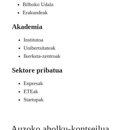
Bilboko Udala
Erakundeak
Akademia
Institutoa
Unibertsitateak
Ikerketa-zentroak
Sektore pribatua
Enpresak
ETEak
Startupak
Auzoko aholku-kontseilua