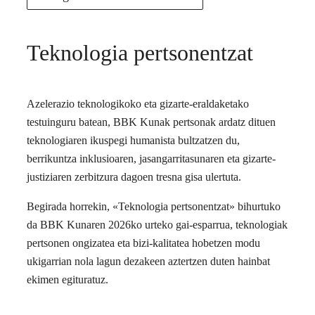
Teknologia pertsonentzat
Azelerazio teknologikoko eta gizarte-eraldaketako
testuinguru batean, BBK Kunak pertsonak ardatz dituen
teknologiaren ikuspegi humanista bultzatzen du,
berrikuntza inklusioaren, jasangarritasunaren eta gizarte-
justiziaren zerbitzura dagoen tresna gisa ulertuta.
Begirada horrekin, «Teknologia pertsonentzat» bihurtuko
da BBK Kunaren 2026ko urteko gai-esparrua, teknologiak
pertsonen ongizatea eta bizi-kalitatea hobetzen modu
ukigarrian nola lagun dezakeen aztertzen duten hainbat
ekimen egituratuz.