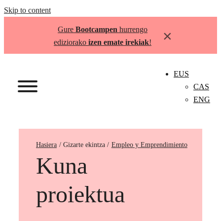
Skip to content
Gure
Bootcampen
hurrengo
×
ediziorako
izen emate irekiak
!
EUS
CAS
ENG
Hasiera
Empleo y Emprendimiento
Kuna
proiektua