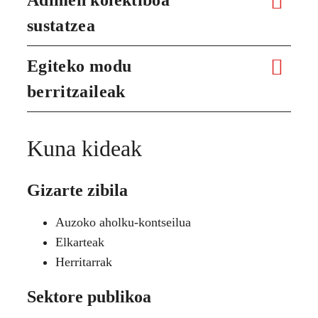
sustatzea
Egiteko modu
berritzaileak
Kuna kideak
Gizarte zibila
Auzoko aholku-kontseilua
Elkarteak
Herritarrak
Sektore publikoa