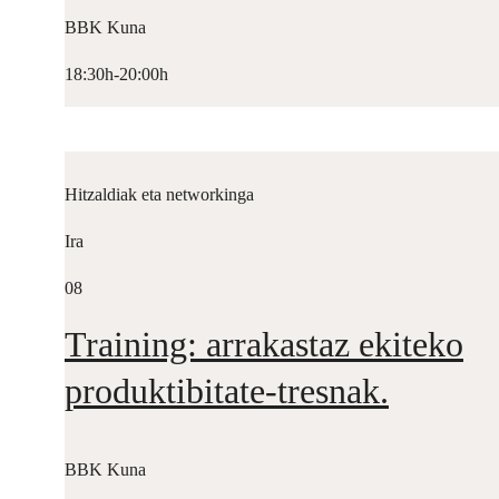
BBK Kuna
18:30h-20:00h
Hitzaldiak eta networkinga
Ira
08
Training: arrakastaz ekiteko
produktibitate-tresnak.
BBK Kuna