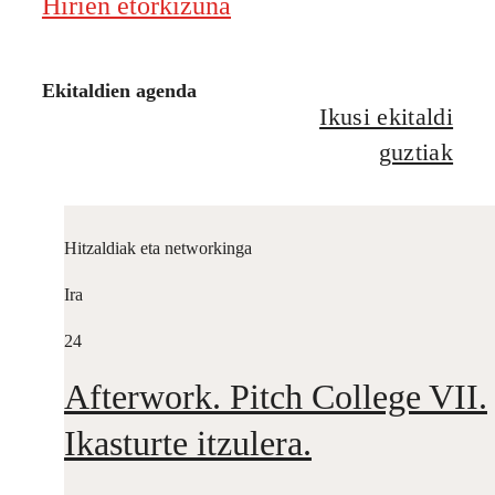
Hirien etorkizuna
Ekitaldien agenda
Ikusi ekitaldi
guztiak
Hitzaldiak eta networkinga
Ira
24
Afterwork. Pitch College VII.
Ikasturte itzulera.