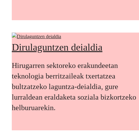
Dirulaguntzen deialdia
Hirugarren sektoreko erakundeetan
teknologia berritzaileak txertatzea
bultzatzeko laguntza-deialdia, gure
lurraldean eraldaketa soziala bizkortzeko
helburuarekin.