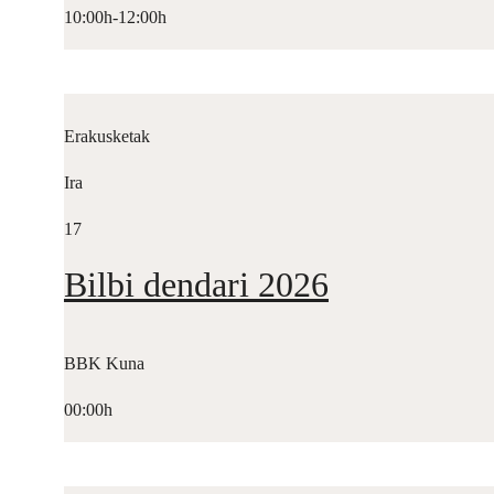
10:00h-12:00h
Erakusketak
Ira
17
Bilbi dendari 2026
BBK Kuna
00:00h