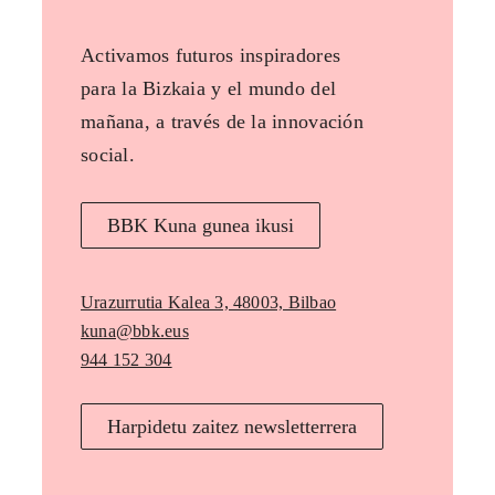
Activamos futuros inspiradores
para la Bizkaia y el mundo del
mañana, a través de la innovación
social.
BBK Kuna gunea ikusi
Urazurrutia Kalea 3, 48003, Bilbao
kuna@bbk.eus
944 152 304
Harpidetu zaitez newsletterrera