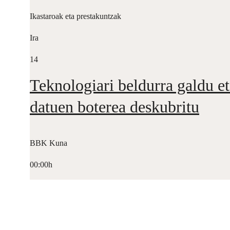
Ikastaroak eta prestakuntzak
Ira
14
Teknologiari beldurra galdu et
datuen boterea deskubritu
BBK Kuna
00:00h