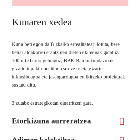
Kunaren xedea
Kuna beti egon da Bizkaiko errealitateari lotuta, bere
behar aldakorrei erantzuten dieten ekimenak gidatuz.
100 urte baino gehiagoz, BBK Banku-fundazioak
gizarte inpaktu positiboa sortzeko eta gizarte
inklusiboagoa eta jasangarriagoa eraikitzeko proiektuak
sustatu ditu.
3 zutabe estrategikotan oinarritzen gara.
Etorkizuna aurreratzea
Adimen kolektiboa