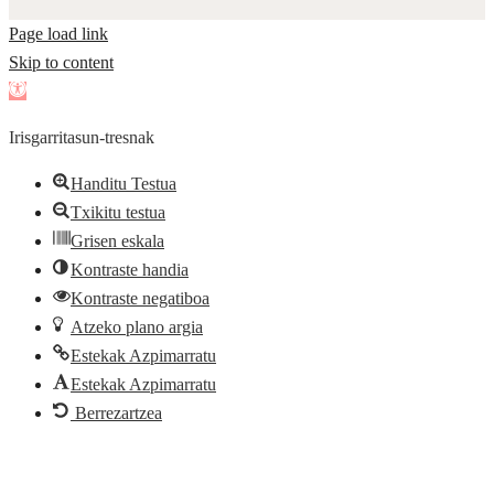
Page load link
Skip to content
Open
toolbar
Irisgarritasun-tresnak
Handitu Testua
Txikitu testua
Grisen eskala
Kontraste handia
Kontraste negatiboa
Atzeko plano argia
Estekak Azpimarratu
Estekak Azpimarratu
Berrezartzea