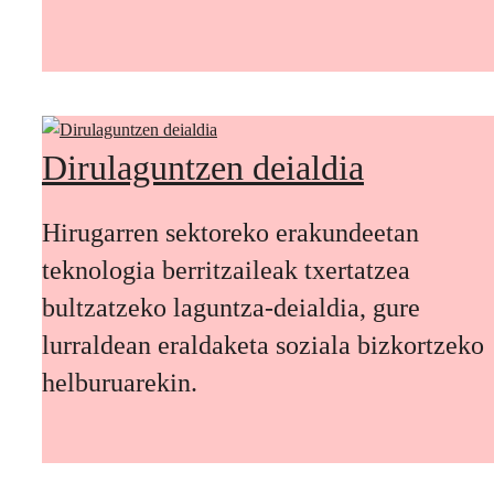
Dirulaguntzen deialdia
Hirugarren sektoreko erakundeetan
teknologia berritzaileak txertatzea
bultzatzeko laguntza-deialdia, gure
lurraldean eraldaketa soziala bizkortzeko
helburuarekin.