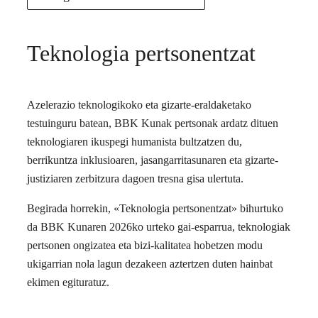
Teknologia pertsonentzat
Azelerazio teknologikoko eta gizarte-eraldaketako
testuinguru batean, BBK Kunak pertsonak ardatz dituen
teknologiaren ikuspegi humanista bultzatzen du,
berrikuntza inklusioaren, jasangarritasunaren eta gizarte-
justiziaren zerbitzura dagoen tresna gisa ulertuta.
Begirada horrekin, «Teknologia pertsonentzat» bihurtuko
da BBK Kunaren 2026ko urteko gai-esparrua, teknologiak
pertsonen ongizatea eta bizi-kalitatea hobetzen modu
ukigarrian nola lagun dezakeen aztertzen duten hainbat
ekimen egituratuz.