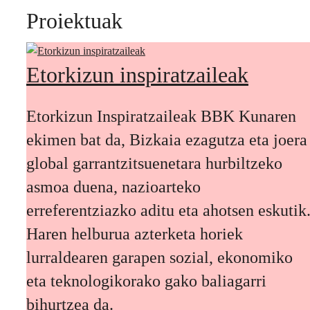
Proiektuak
Etorkizun inspiratzaileak
Etorkizun Inspiratzaileak BBK Kunaren
ekimen bat da, Bizkaia ezagutza eta joera
global garrantzitsuenetara hurbiltzeko
asmoa duena, nazioarteko
erreferentziazko aditu eta ahotsen eskutik
Haren helburua azterketa horiek
lurraldearen garapen sozial, ekonomiko
eta teknologikorako gako baliagarri
bihurtzea da.