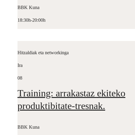
BBK Kuna
18:30h-20:00h
Hitzaldiak eta networkinga
Ira
08
Training: arrakastaz ekiteko
produktibitate-tresnak.
BBK Kuna