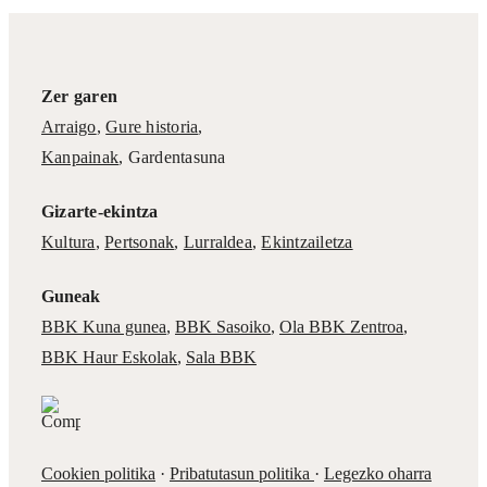
Zer garen
Arraigo
,
Gure historia
,
Kanpainak
, Gardentasuna
Gizarte-ekintza
Kultura
,
Pertsonak
,
Lurraldea
,
Ekintzailetza
Guneak
BBK Kuna gunea
,
BBK Sasoiko
,
Ola BBK Zentroa
,
BBK Haur Eskolak
,
Sala BBK
Cookien politika
·
Pribatutasun politika
·
Legezko oharra