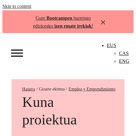
Skip to content
Gure
Bootcampen
hurrengo
×
ediziorako
izen emate irekiak
!
EUS
CAS
ENG
Hasiera
Empleo y Emprendimiento
Kuna
proiektua