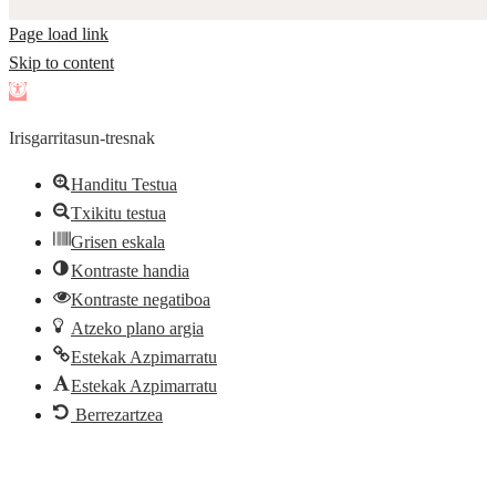
Page load link
Skip to content
Open
toolbar
Irisgarritasun-tresnak
Handitu Testua
Txikitu testua
Grisen eskala
Kontraste handia
Kontraste negatiboa
Atzeko plano argia
Estekak Azpimarratu
Estekak Azpimarratu
Berrezartzea