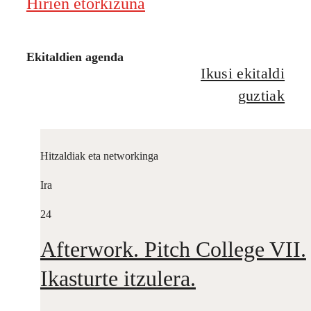
Hirien etorkizuna
Ekitaldien agenda
Ikusi ekitaldi
guztiak
Hitzaldiak eta networkinga
Ira
24
Afterwork. Pitch College VII.
Ikasturte itzulera.