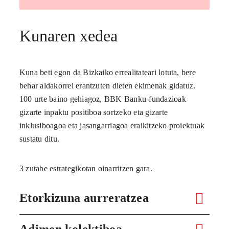
Kunaren xedea
Kuna beti egon da Bizkaiko errealitateari lotuta, bere
behar aldakorrei erantzuten dieten ekimenak gidatuz.
100 urte baino gehiagoz, BBK Banku-fundazioak
gizarte inpaktu positiboa sortzeko eta gizarte
inklusiboagoa eta jasangarriagoa eraikitzeko proiektuak
sustatu ditu.
3 zutabe estrategikotan oinarritzen gara.
Etorkizuna aurreratzea
Adimen kolektiboa