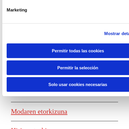
laguntzak
Marketing
Mostrar deta
Ezagutza sortzea
Permitir todas las cookies
Permitir la selección
Lanaren etorkizunaren txostena
Solo usar cookies necesarias
Elikagaien etorkizuna
Modaren etorkizuna