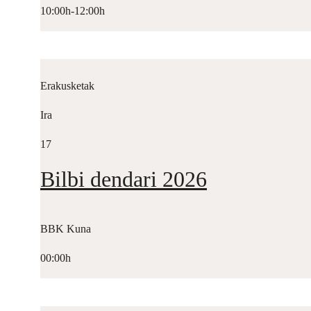
10:00h-12:00h
Erakusketak
Ira
17
Bilbi dendari 2026
BBK Kuna
00:00h