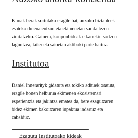
Kunak berak sortutako eragile bat, auzoko biztanleek
esateko dutena entzun eta ekimenetan sar daitezen
ziurtatzeko. Gainera, konponbideak elkarrekin sortzen
laguntzea, tailer eta saioetan aktiboki parte hartuz.
Institutoa
Daniel Innerarityk gidatuta eta tokiko adituek osatuta,
eragile honen helburua ekimenen ekosistemari
esperientzia eta jakintza ematea da, bere ezagutzaren
bidez ekimen bakoitzaren inpaktua indartuz eta
zabalduz.
Ezagutu Institutoako kideak