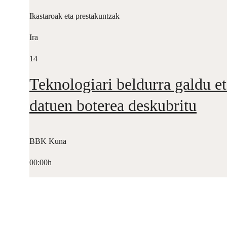
Ikastaroak eta prestakuntzak
Ira
14
Teknologiari beldurra galdu et
datuen boterea deskubritu
BBK Kuna
00:00h