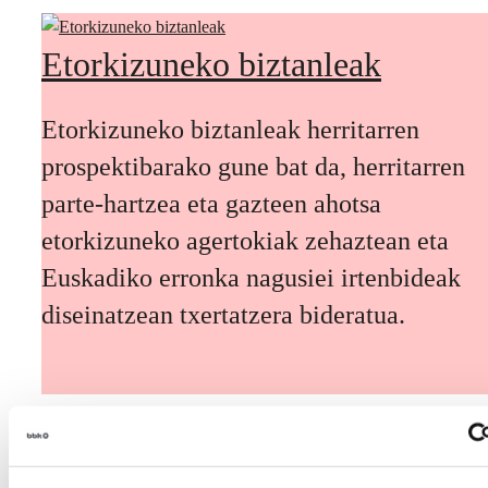
Etorkizuneko biztanleak
Etorkizuneko biztanleak herritarren
prospektibarako gune bat da, herritarren
parte-hartzea eta gazteen ahotsa
etorkizuneko agertokiak zehaztean eta
Euskadiko erronka nagusiei irtenbideak
diseinatzean txertatzera bideratua.