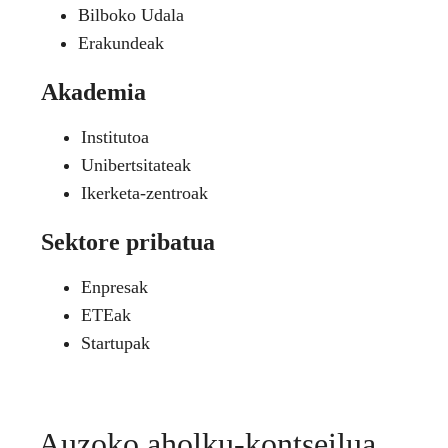
Bilboko Udala
Erakundeak
Akademia
Institutoa
Unibertsitateak
Ikerketa-zentroak
Sektore pribatua
Enpresak
ETEak
Startupak
Auzoko aholku-kontseilua