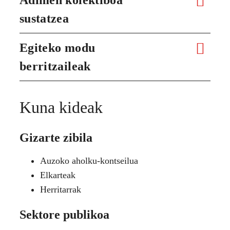
sustatzea
Egiteko modu
berritzaileak
Kuna kideak
Gizarte zibila
Auzoko aholku-kontseilua
Elkarteak
Herritarrak
Sektore publikoa