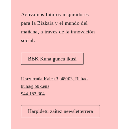
Activamos futuros inspiradores
para la Bizkaia y el mundo del
mañana, a través de la innovación
social.
BBK Kuna gunea ikusi
Urazurrutia Kalea 3, 48003, Bilbao
kuna@bbk.eus
944 152 304
Harpidetu zaitez newsletterrera