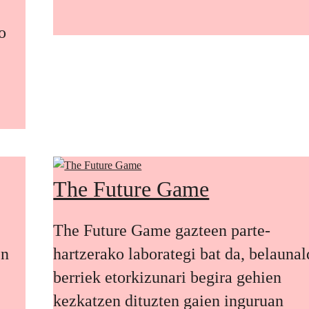
o
The Future Game
The Future Game gazteen parte-
en
hartzerako laborategi bat da, belaunal
berriek etorkizunari begira gehien
kezkatzen dituzten gaien inguruan