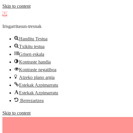
Skip to content
Open
toolbar
Irisgarritasun-tresnak
Handitu Testua
Txikitu testua
Grisen eskala
Kontraste handia
Kontraste negatiboa
Atzeko plano argia
Estekak Azpimarratu
Estekak Azpimarratu
Berrezartzea
Skip to content