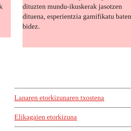
k
dituzten mundu-ikuskerak jasotzen
dituena, esperientzia gamifikatu bate
bidez.
Lanaren etorkizunaren txostena
Elikagaien etorkizuna