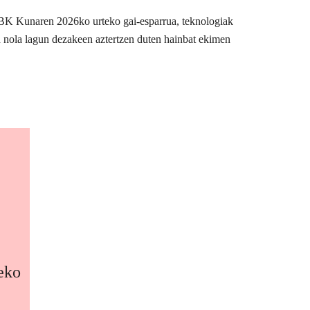
BBK Kunaren 2026ko urteko gai-esparrua, teknologiak
n nola lagun dezakeen aztertzen duten hainbat ekimen
zeko