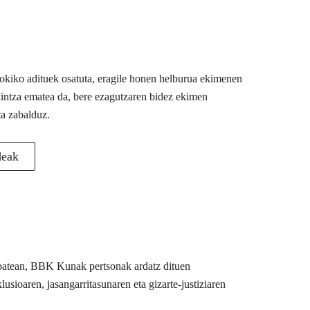
 tokiko adituek osatuta, eragile honen helburua ekimenen
akintza ematea da, bere ezagutzaren bidez ekimen
ta zabalduz.
deak
u batean, BBK Kunak pertsonak ardatz dituen
usioaren, jasangarritasunaren eta gizarte-justiziaren