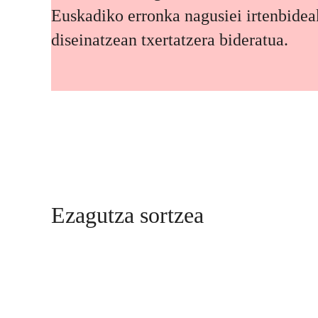
Euskadiko erronka nagusiei irtenbidea
diseinatzean txertatzera bideratua.
Ezagutza sortzea