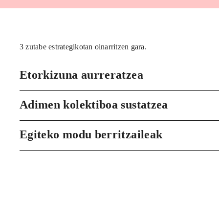
3 zutabe estrategikotan oinarritzen gara.
Etorkizuna aurreratzea
Adimen kolektiboa sustatzea
Egiteko modu berritzaileak