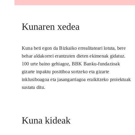
Kunaren xedea
Kuna beti egon da Bizkaiko errealitateari lotuta, bere
behar aldakorrei erantzuten dieten ekimenak gidatuz.
100 urte baino gehiagoz, BBK Banku-fundazioak
gizarte inpaktu positiboa sortzeko eta gizarte
inklusiboagoa eta jasangarriagoa eraikitzeko proiektuak
sustatu ditu.
Kuna kideak