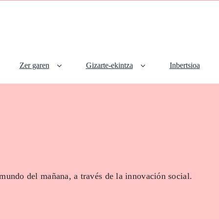
Zer garen
Gizarte-ekintza
Inbertsioa
 mundo del mañana, a través de la innovación social.