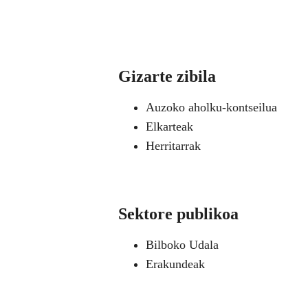
Gizarte zibila
Auzoko aholku-kontseilua
Elkarteak
Herritarrak
Sektore publikoa
Bilboko Udala
Erakundeak