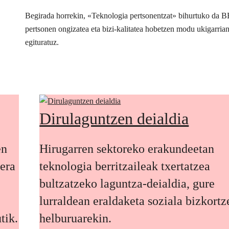
Begirada horrekin, «Teknologia pertsonentzat» bihurtuko da 
pertsonen ongizatea eta bizi-kalitatea hobetzen modu ukigarria
egituratuz.
Dirulaguntzen deialdia
en
Hirugarren sektoreko erakundeetan
oera
teknologia berritzaileak txertatzea
bultzatzeko laguntza-deialdia, gure
lurraldean eraldaketa soziala bizkort
tik.
helburuarekin.