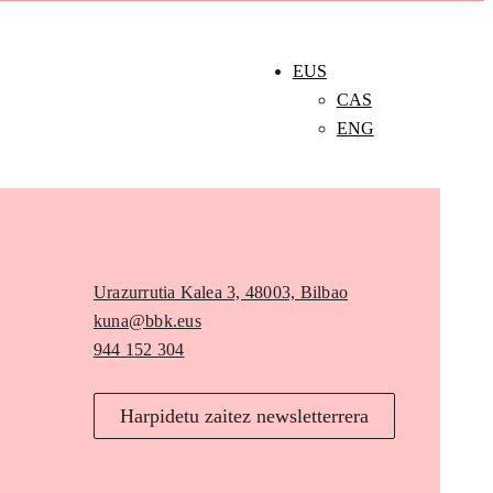
EUS
CAS
ENG
Urazurrutia Kalea 3, 48003, Bilbao
kuna@bbk.eus
944 152 304
Harpidetu zaitez newsletterrera