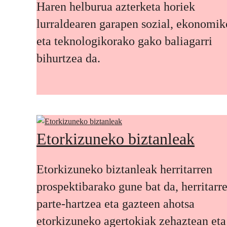
Haren helburua azterketa horiek
lurraldearen garapen sozial, ekonomik
eta teknologikorako gako baliagarri
bihurtzea da.
Etorkizuneko biztanleak
Etorkizuneko biztanleak herritarren
prospektibarako gune bat da, herritarr
parte-hartzea eta gazteen ahotsa
etorkizuneko agertokiak zehaztean eta