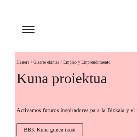
Hasiera
Empleo y Emprendimiento
Kuna proiektua
Activamos futuros inspiradores para la Bizkaia y el
BBK Kuna gunea ikusi