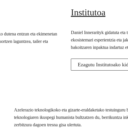
Institutoa
Daniel Innerarityk gidatuta eta
ko dutena entzun eta ekimenetan
ekosistemari esperientzia eta j
ortzen laguntzea, tailer eta
bakoitzaren inpaktua indartuz e
Ezagutu Institutoako ki
Azelerazio teknologikoko eta gizarte-eraldaketako testuingur
teknologiaren ikuspegi humanista bultzatzen du, berrikuntza inkl
zerbitzura dagoen tresna gisa ulertuta.