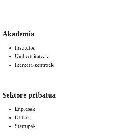
Akademia
Institutoa
Unibertsitateak
Ikerketa-zentroak
Sektore pribatua
Enpresak
ETEak
Startupak