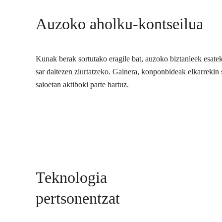
Auzoko aholku-kontseilua
Kunak berak sortutako eragile bat, auzoko biztanleek esate
sar daitezen ziurtatzeko. Gainera, konponbideak elkarrekin s
saioetan aktiboki parte hartuz.
Teknologia
pertsonentzat