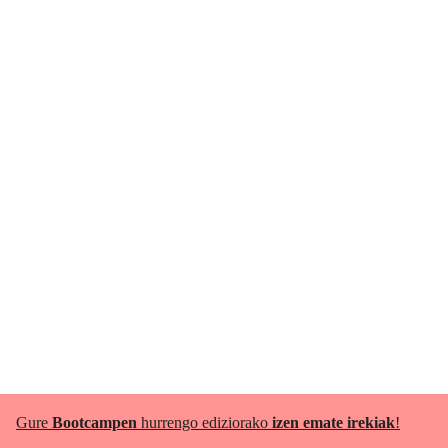
Gure
Bootcampen
hurrengo ediziorako
izen emate irekiak
!