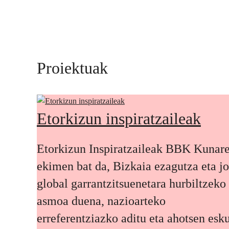
Proiektuak
Etorkizun inspiratzaileak
Etorkizun Inspiratzaileak BBK Kunar
ekimen bat da, Bizkaia ezagutza eta j
global garrantzitsuenetara hurbiltzeko
asmoa duena, nazioarteko
erreferentziazko aditu eta ahotsen esku