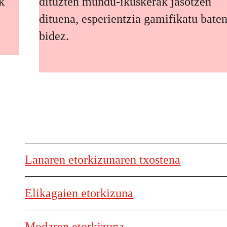
k
dituzten mundu-ikuskerak jasotzen
dituena, esperientzia gamifikatu bate
bidez.
Lanaren etorkizunaren txostena
Elikagaien etorkizuna
Modaren etorkizuna