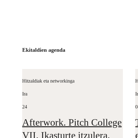
Ekitaldien agenda
Hitzaldiak eta networkinga
H
Ira
I
24
0
Afterwork. Pitch College
VII. Ikasturte itzulera.