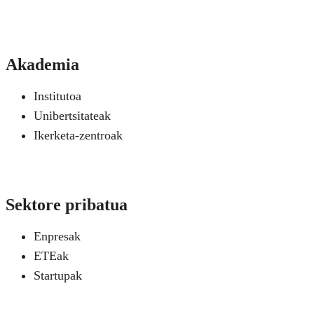
Akademia
Institutoa
Unibertsitateak
Ikerketa-zentroak
Sektore pribatua
Enpresak
ETEak
Startupak