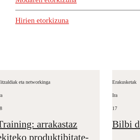
Hirien etorkizuna
itzaldiak eta networkinga
Erakusketak
ra
Ira
8
17
Training: arrakastaz
Bilbi 
ekiteko produktibitate-