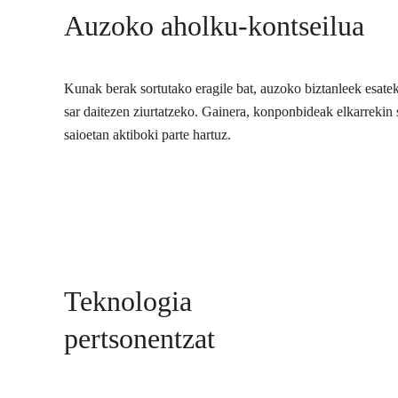
Auzoko aholku-kontseilua
Kunak berak sortutako eragile bat, auzoko biztanleek esate
sar daitezen ziurtatzeko. Gainera, konponbideak elkarrekin s
saioetan aktiboki parte hartuz.
Teknologia
pertsonentzat