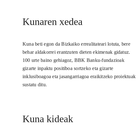
Kunaren xedea
Kuna beti egon da Bizkaiko errealitateari lotuta, bere
behar aldakorrei erantzuten dieten ekimenak gidatuz.
100 urte baino gehiagoz, BBK Banku-fundazioak
gizarte inpaktu positiboa sortzeko eta gizarte
inklusiboagoa eta jasangarriagoa eraikitzeko proiektuak
sustatu ditu.
Kuna kideak