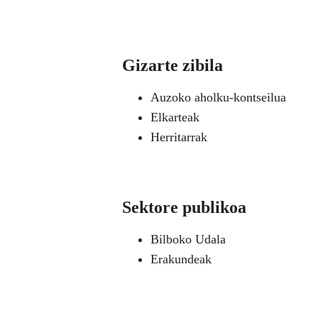
Gizarte zibila
Auzoko aholku-kontseilua
Elkarteak
Herritarrak
Sektore publikoa
Bilboko Udala
Erakundeak