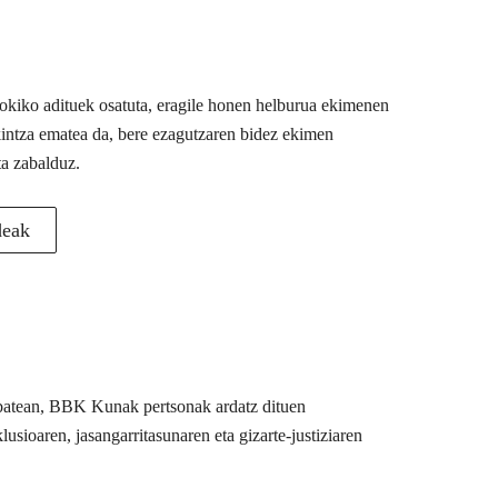
 tokiko adituek osatuta, eragile honen helburua ekimenen
akintza ematea da, bere ezagutzaren bidez ekimen
ta zabalduz.
deak
u batean, BBK Kunak pertsonak ardatz dituen
usioaren, jasangarritasunaren eta gizarte-justiziaren