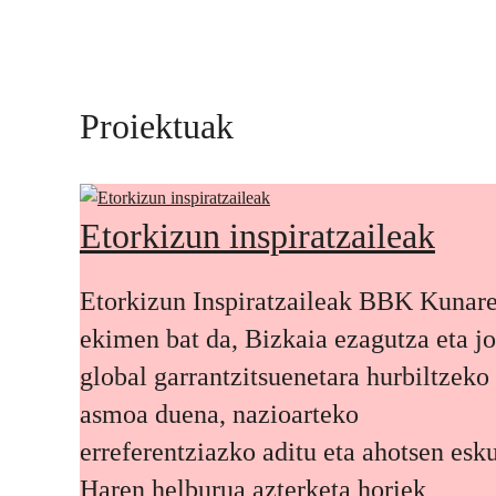
Proiektuak
Etorkizun inspiratzaileak
Etorkizun Inspiratzaileak BBK Kunar
ekimen bat da, Bizkaia ezagutza eta j
global garrantzitsuenetara hurbiltzeko
asmoa duena, nazioarteko
erreferentziazko aditu eta ahotsen esku
Haren helburua azterketa horiek