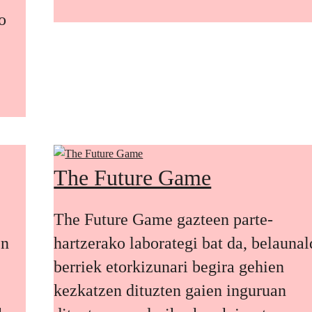
o
The Future Game
The Future Game gazteen parte-
en
hartzerako laborategi bat da, belaunal
berriek etorkizunari begira gehien
kezkatzen dituzten gaien inguruan