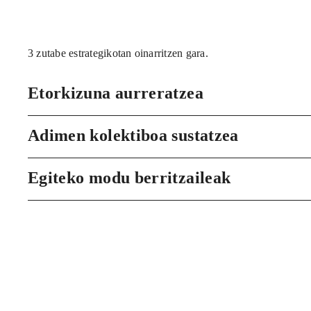
3 zutabe estrategikotan oinarritzen gara.
Etorkizuna aurreratzea
Adimen kolektiboa sustatzea
Egiteko modu berritzaileak