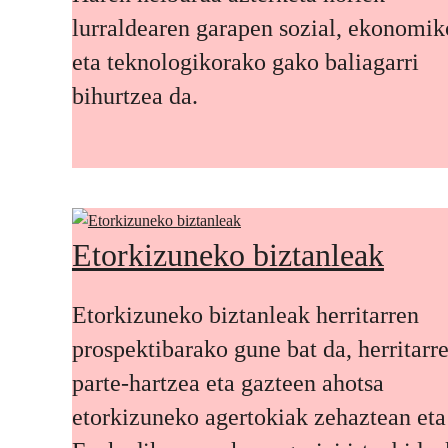
lurraldearen garapen sozial, ekonomik
eta teknologikorako gako baliagarri
bihurtzea da.
Etorkizuneko biztanleak
Etorkizuneko biztanleak herritarren
prospektibarako gune bat da, herritarr
parte-hartzea eta gazteen ahotsa
etorkizuneko agertokiak zehaztean eta