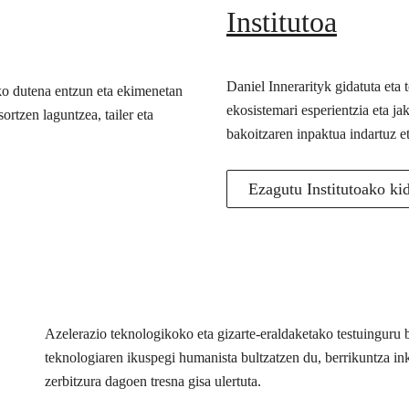
Institutoa
Daniel Innerarityk gidatuta eta
ko dutena entzun eta ekimenetan
ekosistemari esperientzia eta j
ortzen laguntzea, tailer eta
bakoitzaren inpaktua indartuz e
Ezagutu Institutoako ki
Azelerazio teknologikoko eta gizarte-eraldaketako testuingur
teknologiaren ikuspegi humanista bultzatzen du, berrikuntza inkl
zerbitzura dagoen tresna gisa ulertuta.