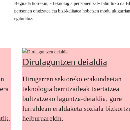
Begirada horrekin, «Teknologia pertsonentzat» bihurtuko da 
pertsonen ongizatea eta bizi-kalitatea hobetzen modu ukigarria
egituratuz.
Dirulaguntzen deialdia
en
Hirugarren sektoreko erakundeetan
oera
teknologia berritzaileak txertatzea
bultzatzeko laguntza-deialdia, gure
lurraldean eraldaketa soziala bizkort
tik.
helburuarekin.