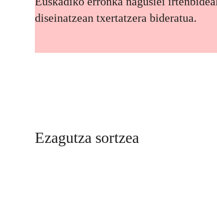
Euskadiko erronka nagusiei irtenbidea
diseinatzean txertatzera bideratua.
Ezagutza sortzea