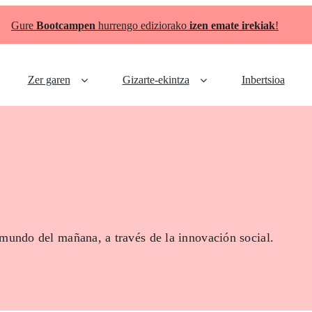
Gure
Bootcampen
hurrengo ediziorako
izen emate irekiak
!
Zer garen
Gizarte-ekintza
Inbertsioa
 mundo del mañana, a través de la innovación social.