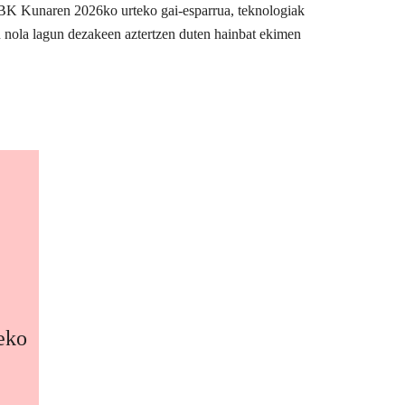
BBK Kunaren 2026ko urteko gai-esparrua, teknologiak
n nola lagun dezakeen aztertzen duten hainbat ekimen
zeko