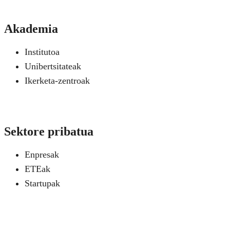
Akademia
Institutoa
Unibertsitateak
Ikerketa-zentroak
Sektore pribatua
Enpresak
ETEak
Startupak