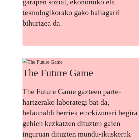
garapen sozial, ekonomiko eta
teknologikorako gako baliagarri
bihurtzea da.
The Future Game
The Future Game gazteen parte-
hartzerako laborategi bat da,
belaunaldi berriek etorkizunari begira
gehien kezkatzen dituzten gaien
inguruan dituzten mundu-ikuskerak