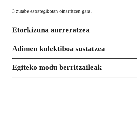
3 zutabe estrategikotan oinarritzen gara.
Etorkizuna aurreratzea
Adimen kolektiboa sustatzea
Egiteko modu berritzaileak