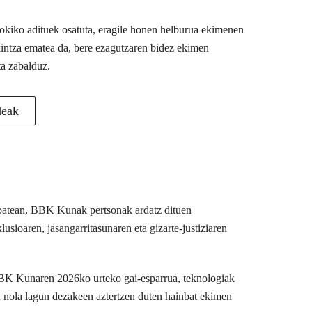
 tokiko adituek osatuta, eragile honen helburua ekimenen
akintza ematea da, bere ezagutzaren bidez ekimen
ta zabalduz.
deak
u batean, BBK Kunak pertsonak ardatz dituen
usioaren, jasangarritasunaren eta gizarte-justiziaren
BBK Kunaren 2026ko urteko gai-esparrua, teknologiak
n nola lagun dezakeen aztertzen duten hainbat ekimen