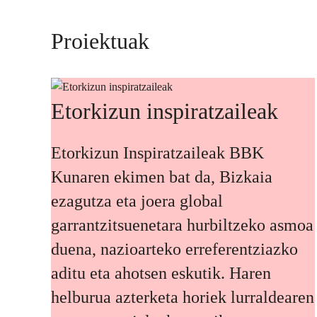
Proiektuak
Etorkizun inspiratzaileak
Etorkizun Inspiratzaileak BBK
Kunaren ekimen bat da, Bizkaia
ezagutza eta joera global
garrantzitsuenetara hurbiltzeko asmoa
duena, nazioarteko erreferentziazko
aditu eta ahotsen eskutik. Haren
helburua azterketa horiek lurraldearen