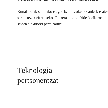
Kunak berak sortutako eragile bat, auzoko biztanleek esate
sar daitezen ziurtatzeko. Gainera, konponbideak elkarrekin s
saioetan aktiboki parte hartuz.
Teknologia
pertsonentzat