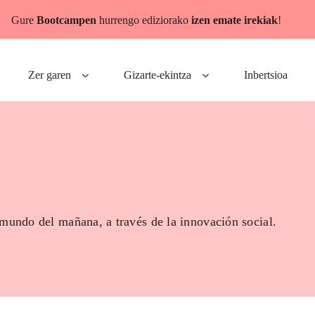
Gure
Bootcampen
hurrengo ediziorako
izen emate irekiak
!
Zer garen
Gizarte-ekintza
Inbertsioa
 mundo del mañana, a través de la innovación social.