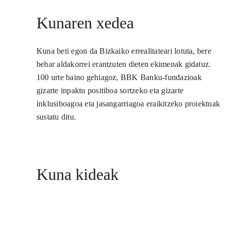
Kunaren xedea
Kuna beti egon da Bizkaiko errealitateari lotuta, bere
behar aldakorrei erantzuten dieten ekimenak gidatuz.
100 urte baino gehiagoz, BBK Banku-fundazioak
gizarte inpaktu positiboa sortzeko eta gizarte
inklusiboagoa eta jasangarriagoa eraikitzeko proiektuak
sustatu ditu.
Kuna kideak