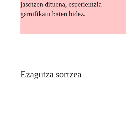
jasotzen dituena, esperientzia
gamifikatu baten bidez.
Ezagutza sortzea