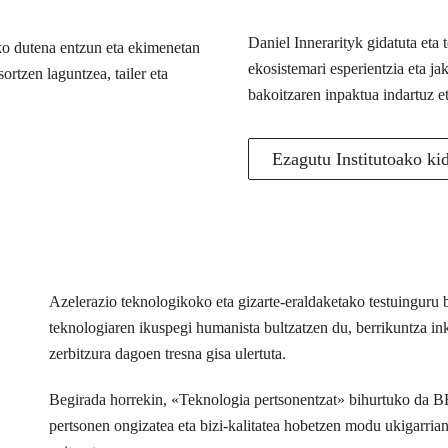
Daniel Innerarityk gidatuta eta
ko dutena entzun eta ekimenetan
ekosistemari esperientzia eta j
ortzen laguntzea, tailer eta
bakoitzaren inpaktua indartuz e
Ezagutu Institutoako ki
Azelerazio teknologikoko eta gizarte-eraldaketako testuingur
teknologiaren ikuspegi humanista bultzatzen du, berrikuntza inkl
zerbitzura dagoen tresna gisa ulertuta.
Begirada horrekin, «Teknologia pertsonentzat» bihurtuko da 
pertsonen ongizatea eta bizi-kalitatea hobetzen modu ukigarria