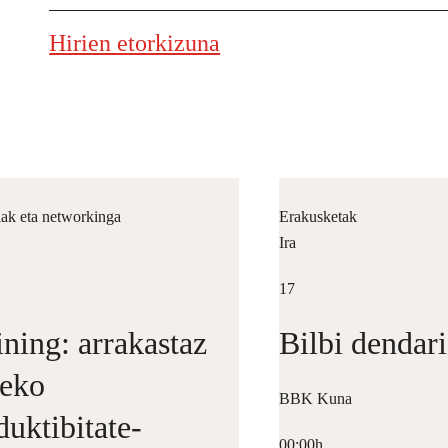
Hirien etorkizuna
iak eta networkinga
Erakusketak
Ira
17
ining: arrakastaz
Bilbi dendar
teko
BBK Kuna
duktibitate-
00:00h