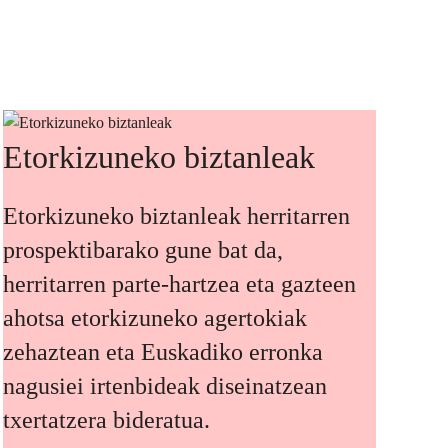
Etorkizuneko biztanleak
Etorkizuneko biztanleak herritarren
prospektibarako gune bat da,
herritarren parte-hartzea eta gazteen
ahotsa etorkizuneko agertokiak
zehaztean eta Euskadiko erronka
nagusiei irtenbideak diseinatzean
txertatzera bideratua.