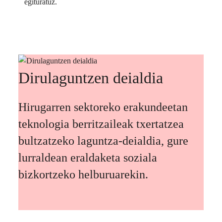
egituratuz.
Dirulaguntzen deialdia
Hirugarren sektoreko erakundeetan
teknologia berritzaileak txertatzea
bultzatzeko laguntza-deialdia, gure
lurraldean eraldaketa soziala
bizkortzeko helburuarekin.