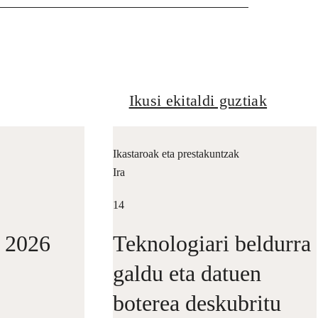
Ikusi ekitaldi guztiak
Ikastaroak eta prestakuntzak
Ira
14
i 2026
Teknologiari beldurra
galdu eta datuen
boterea deskubritu