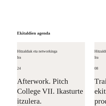
Ekitaldien agenda
Hitzaldiak eta networkinga
Hitzald
Ira
Ira
24
08
Afterwork. Pitch
Tra
College VII. Ikasturte
eki
itzulera.
pro