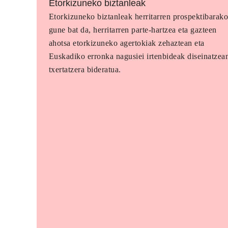
Etorkizuneko biztanleak
Etorkizuneko biztanleak herritarren prospektibarak
gune bat da, herritarren parte-hartzea eta gazteen
ahotsa etorkizuneko agertokiak zehaztean eta
Euskadiko erronka nagusiei irtenbideak diseinatzea
txertatzera bideratua.