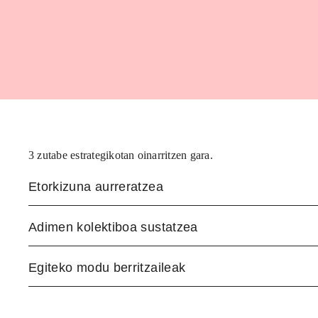
3 zutabe estrategikotan oinarritzen gara.
Etorkizuna aurreratzea
Adimen kolektiboa sustatzea
Egiteko modu berritzaileak