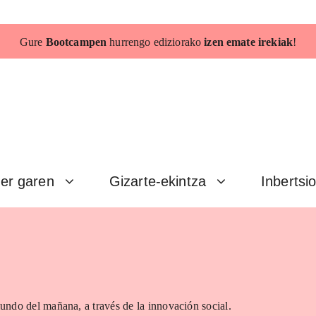
Gure
Bootcampen
hurrengo ediziorako
izen emate irekiak
!
er garen
Gizarte-ekintza
Inbertsi
undo del mañana, a través de la innovación social.