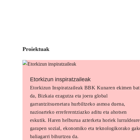
Proiektuak
Etorkizun inspiratzaileak
Etorkizun Inspiratzaileak BBK Kunaren ekimen bat
da, Bizkaia ezagutza eta joera global
garrantzitsuenetara hurbiltzeko asmoa duena,
nazioarteko erreferentziazko aditu eta ahotsen
eskutik. Haren helburua azterketa horiek lurraldear
garapen sozial, ekonomiko eta teknologikorako gak
baliagarri bihurtzea da.