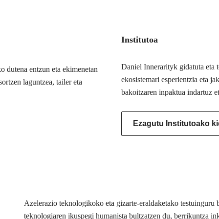
Institutoa
Daniel Innerarityk gidatuta eta
ko dutena entzun eta ekimenetan
ekosistemari esperientzia eta j
ortzen laguntzea, tailer eta
bakoitzaren inpaktua indartuz e
Ezagutu Institutoako k
Azelerazio teknologikoko eta gizarte-eraldaketako testuingur
teknologiaren ikuspegi humanista bultzatzen du, berrikuntza inkl