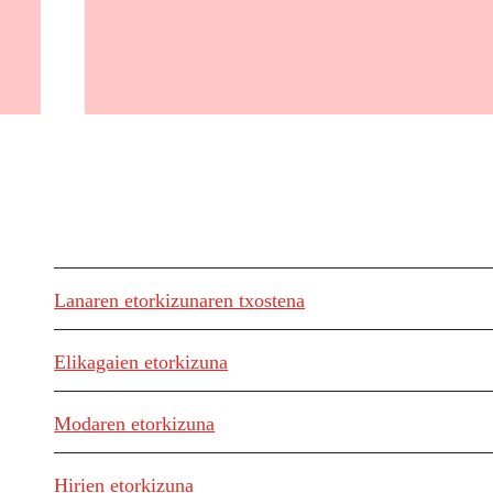
Lanaren etorkizunaren txostena
Elikagaien etorkizuna
Modaren etorkizuna
Hirien etorkizuna