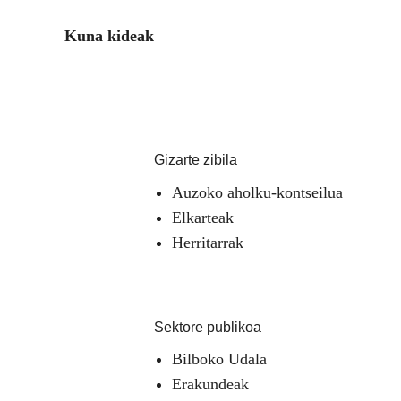
Kuna kideak
Gizarte zibila
Auzoko aholku-kontseilua
Elkarteak
Herritarrak
Sektore publikoa
Bilboko Udala
Erakundeak