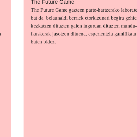
The Future Game
o
The Future Game gazteen parte-hartzerako laborat
bat da, belaunaldi berriek etorkizunari begira gehi
kezkatzen dituzten gaien inguruan dituzten mundu-
n
ikuskerak jasotzen dituena, esperientzia gamifikatu
baten bidez.