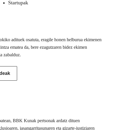
Startupak
 tokiko adituek osatuta, eragile honen helburua ekimenen
akintza ematea da, bere ezagutzaren bidez ekimen
ta zabalduz.
ideak
u batean, BBK Kunak pertsonak ardatz dituen
usioaren, jasangarritasunaren eta gizarte-justiziaren