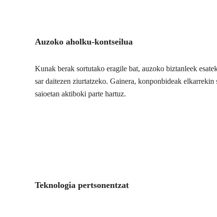
Auzoko aholku-kontseilua
Kunak berak sortutako eragile bat, auzoko biztanleek esate
sar daitezen ziurtatzeko. Gainera, konponbideak elkarrekin s
saioetan aktiboki parte hartuz.
Teknologia pertsonentzat