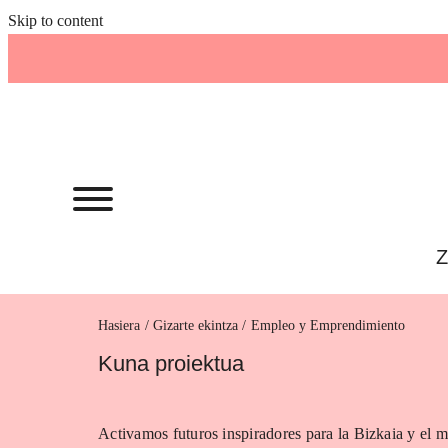
Skip to content
Z
Hasiera
Empleo y Emprendimiento
Kuna proiektua
Activamos futuros inspiradores para la Bizkaia y el m