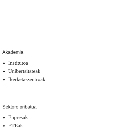
Akademia
Institutoa
Unibertsitateak
Ikerketa-zentroak
Sektore pribatua
Enpresak
ETEak