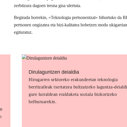
zerbitzura dagoen tresna gisa ulertuta.
Begirada horrekin, «Teknologia pertsonentzat» bihurtuko da 
pertsonen ongizatea eta bizi-kalitatea hobetzen modu ukigarria
egituratuz.
Dirulaguntzen deialdia
Hirugarren sektoreko erakundeetan teknologia
berritzaileak txertatzea bultzatzeko laguntza-deialdi
gure lurraldean eraldaketa soziala bizkortzeko
helburuarekin.
en
o