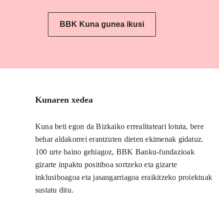
BBK Kuna gunea ikusi
Kunaren xedea
Kuna beti egon da Bizkaiko errealitateari lotuta, bere
behar aldakorrei erantzuten dieten ekimenak gidatuz.
100 urte baino gehiagoz, BBK Banku-fundazioak
gizarte inpaktu positiboa sortzeko eta gizarte
inklusiboagoa eta jasangarriagoa eraikitzeko proiektuak
sustatu ditu.