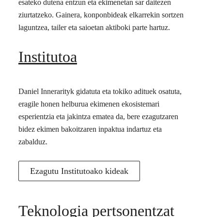
esateko dutena entzun eta ekimenetan sar daitezen
ziurtatzeko. Gainera, konponbideak elkarrekin sortzen
laguntzea, tailer eta saioetan aktiboki parte hartuz.
Institutoa
Daniel Innerarityk gidatuta eta tokiko adituek osatuta,
eragile honen helburua ekimenen ekosistemari
esperientzia eta jakintza ematea da, bere ezagutzaren
bidez ekimen bakoitzaren inpaktua indartuz eta
zabalduz.
Ezagutu Institutoako kideak
Teknologia pertsonentzat