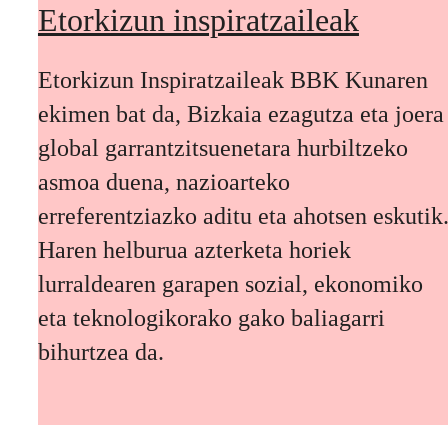
Etorkizun inspiratzaileak
Etorkizun Inspiratzaileak BBK Kunaren
ekimen bat da, Bizkaia ezagutza eta joera
global garrantzitsuenetara hurbiltzeko
asmoa duena, nazioarteko
erreferentziazko aditu eta ahotsen eskutik
Haren helburua azterketa horiek
lurraldearen garapen sozial, ekonomiko
eta teknologikorako gako baliagarri
bihurtzea da.