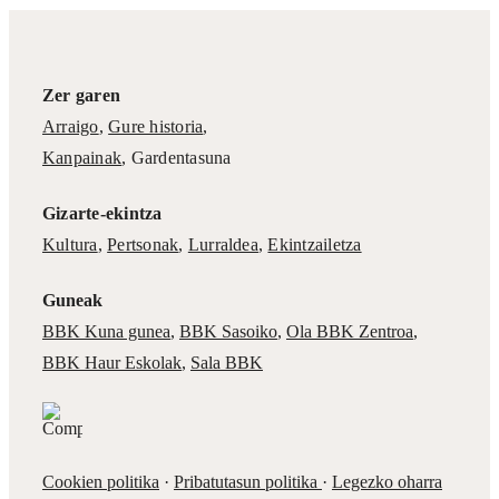
Zer garen
Arraigo
,
Gure historia
,
Kanpainak
, Gardentasuna
Gizarte-ekintza
Kultura
,
Pertsonak
,
Lurraldea
,
Ekintzailetza
Guneak
BBK Kuna gunea
,
BBK Sasoiko
,
Ola BBK Zentroa
,
BBK Haur Eskolak
,
Sala BBK
Cookien politika
·
Pribatutasun politika
·
Legezko oharra