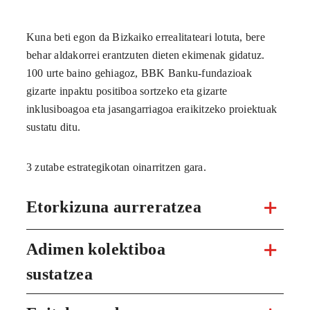
Kuna beti egon da Bizkaiko errealitateari lotuta, bere
behar aldakorrei erantzuten dieten ekimenak gidatuz.
100 urte baino gehiagoz, BBK Banku-fundazioak
gizarte inpaktu positiboa sortzeko eta gizarte
inklusiboagoa eta jasangarriagoa eraikitzeko proiektuak
sustatu ditu.
3 zutabe estrategikotan oinarritzen gara.
Etorkizuna aurreratzea
Adimen kolektiboa
sustatzea