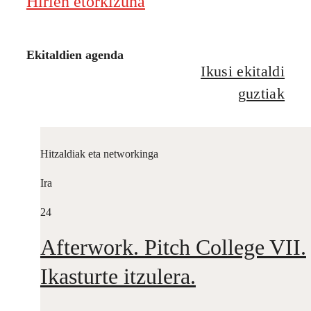
Hirien etorkizuna
Ekitaldien agenda
Ikusi ekitaldi
guztiak
Hitzaldiak eta networkinga
Ira
24
Afterwork. Pitch College VII.
Ikasturte itzulera.