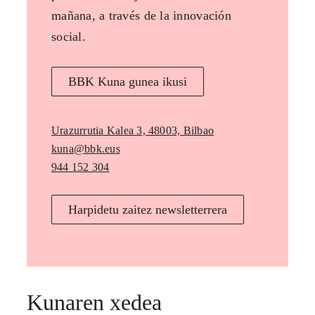
mañana, a través de la innovación
social.
BBK Kuna gunea ikusi
Urazurrutia Kalea 3, 48003, Bilbao
kuna@bbk.eus
944 152 304
Harpidetu zaitez newsletterrera
Kunaren xedea