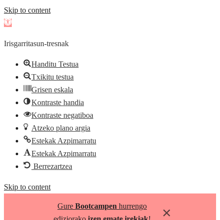
Skip to content
Open
toolbar
Irisgarritasun-tresnak
Handitu Testua
Txikitu testua
Grisen eskala
Kontraste handia
Kontraste negatiboa
Atzeko plano argia
Estekak Azpimarratu
Estekak Azpimarratu
Berrezartzea
Skip to content
Gure
Bootcampen
hurrengo
×
ediziorako
izen emate irekiak
!