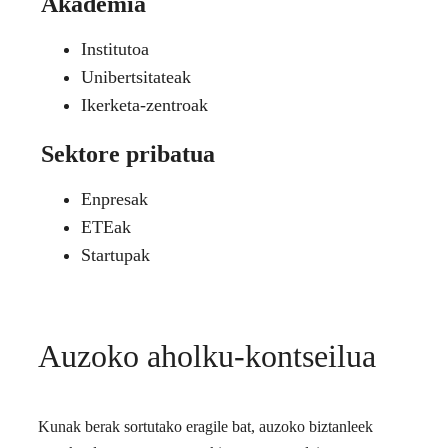
Akademia
Institutoa
Unibertsitateak
Ikerketa-zentroak
Sektore pribatua
Enpresak
ETEak
Startupak
Auzoko aholku-kontseilua
Kunak berak sortutako eragile bat, auzoko biztanleek