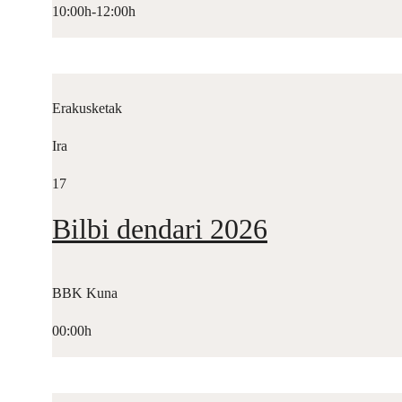
10:00h-12:00h
Erakusketak
Ira
17
Bilbi dendari 2026
BBK Kuna
00:00h