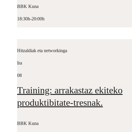
BBK Kuna
18:30h-20:00h
Hitzaldiak eta networkinga
Ira
08
Training: arrakastaz ekiteko
produktibitate-tresnak.
BBK Kuna