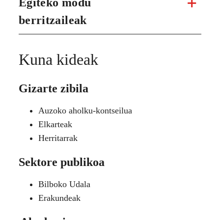
Egiteko modu
berritzaileak
Kuna kideak
Gizarte zibila
Auzoko aholku-kontseilua
Elkarteak
Herritarrak
Sektore publikoa
Bilboko Udala
Erakundeak