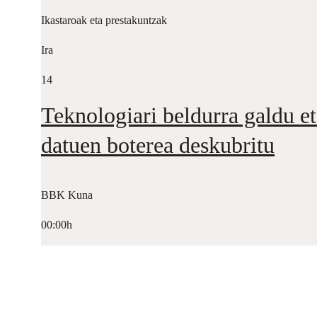
Ikastaroak eta prestakuntzak
Ira
14
Teknologiari beldurra galdu et
datuen boterea deskubritu
BBK Kuna
00:00h