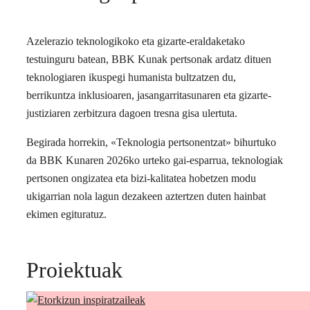
Azelerazio teknologikoko eta gizarte-eraldaketako
testuinguru batean, BBK Kunak pertsonak ardatz dituen
teknologiaren ikuspegi humanista bultzatzen du,
berrikuntza inklusioaren, jasangarritasunaren eta gizarte-
justiziaren zerbitzura dagoen tresna gisa ulertuta.
Begirada horrekin, «Teknologia pertsonentzat» bihurtuko
da BBK Kunaren 2026ko urteko gai-esparrua, teknologiak
pertsonen ongizatea eta bizi-kalitatea hobetzen modu
ukigarrian nola lagun dezakeen aztertzen duten hainbat
ekimen egituratuz.
Proiektuak