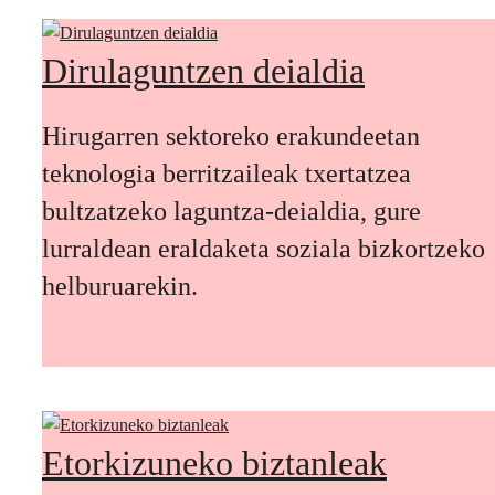
Dirulaguntzen deialdia
Hirugarren sektoreko erakundeetan
teknologia berritzaileak txertatzea
bultzatzeko laguntza-deialdia, gure
lurraldean eraldaketa soziala bizkortzeko
helburuarekin.
Etorkizuneko biztanleak