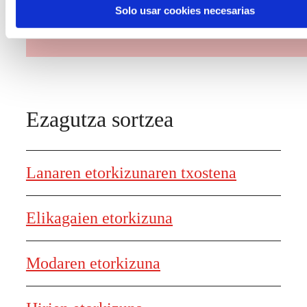
bidez.
Solo usar cookies necesarias
Ezagutza sortzea
Lanaren etorkizunaren txostena
Elikagaien etorkizuna
Modaren etorkizuna