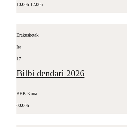
10:00h-12:00h
Erakusketak
Ira
17
Bilbi dendari 2026
BBK Kuna
00:00h