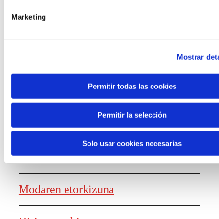
laguntzak
Marketing
Mostrar deta
Ezagutza sortzea
Permitir todas las cookies
Permitir la selección
Lanaren etorkizunaren txostena
Solo usar cookies necesarias
Elikagaien etorkizuna
Modaren etorkizuna