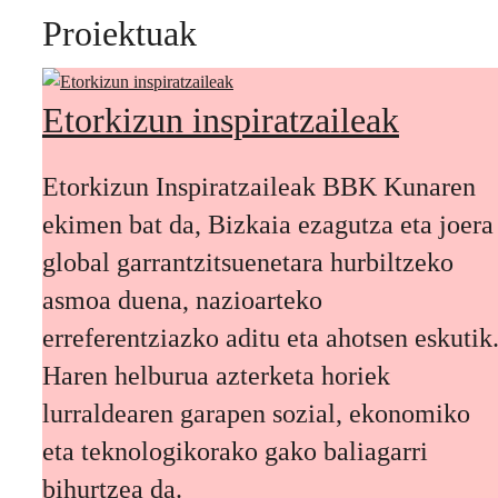
Proiektuak
Etorkizun inspiratzaileak
Etorkizun Inspiratzaileak BBK Kunaren
ekimen bat da, Bizkaia ezagutza eta joera
global garrantzitsuenetara hurbiltzeko
asmoa duena, nazioarteko
erreferentziazko aditu eta ahotsen eskutik
Haren helburua azterketa horiek
lurraldearen garapen sozial, ekonomiko
eta teknologikorako gako baliagarri
bihurtzea da.