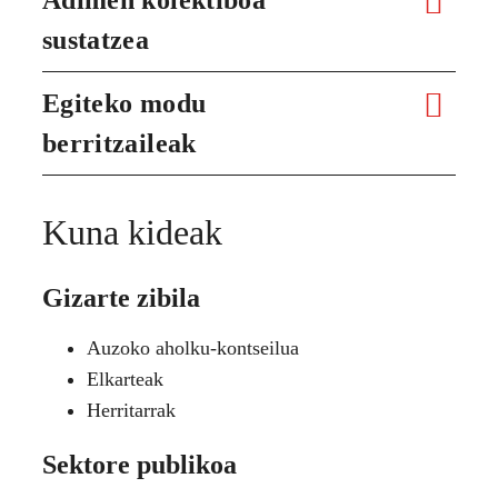
sustatzea
Egiteko modu
berritzaileak
Kuna kideak
Gizarte zibila
Auzoko aholku-kontseilua
Elkarteak
Herritarrak
Sektore publikoa