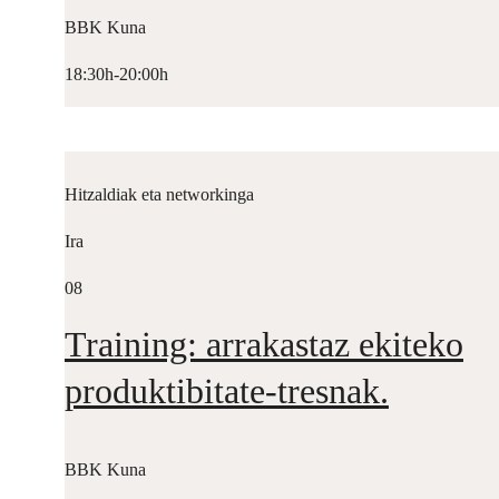
BBK Kuna
18:30h-20:00h
Hitzaldiak eta networkinga
Ira
08
Training: arrakastaz ekiteko
produktibitate-tresnak.
BBK Kuna