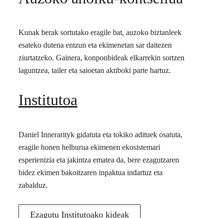
Kunak berak sortutako eragile bat, auzoko biztanleek
esateko dutena entzun eta ekimenetan sar daitezen
ziurtatzeko. Gainera, konponbideak elkarrekin sortzen
laguntzea, tailer eta saioetan aktiboki parte hartuz.
Institutoa
Daniel Innerarityk gidatuta eta tokiko adituek osatuta,
eragile honen helburua ekimenen ekosistemari
esperientzia eta jakintza ematea da, bere ezagutzaren
bidez ekimen bakoitzaren inpaktua indartuz eta
zabalduz.
Ezagutu Institutoako kideak