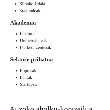
Bilboko Udala
Erakundeak
Akademia
Institutoa
Unibertsitateak
Ikerketa-zentroak
Sektore pribatua
Enpresak
ETEak
Startupak
Auzoko aholku-kontseilua