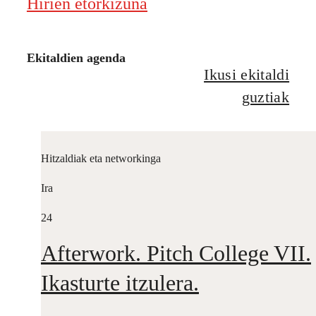
Hirien etorkizuna
Ekitaldien agenda
Ikusi ekitaldi
guztiak
Hitzaldiak eta networkinga
Ira
24
Afterwork. Pitch College VII.
Ikasturte itzulera.