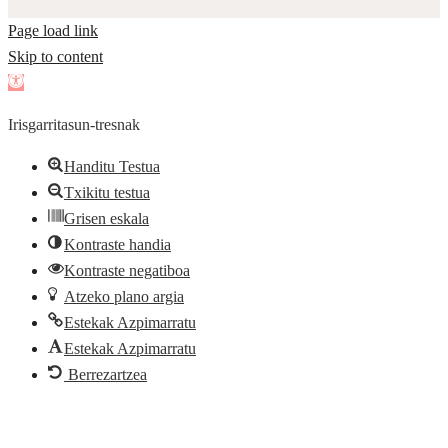
Page load link
Skip to content
Open
toolbar
Irisgarritasun-tresnak
Handitu Testua
Txikitu testua
Grisen eskala
Kontraste handia
Kontraste negatiboa
Atzeko plano argia
Estekak Azpimarratu
Estekak Azpimarratu
Berrezartzea