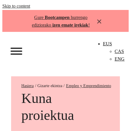
Skip to content
Gure
Bootcampen
hurrengo
×
ediziorako
izen emate irekiak
!
EUS
CAS
ENG
Hasiera
Empleo y Emprendimiento
Kuna
proiektua