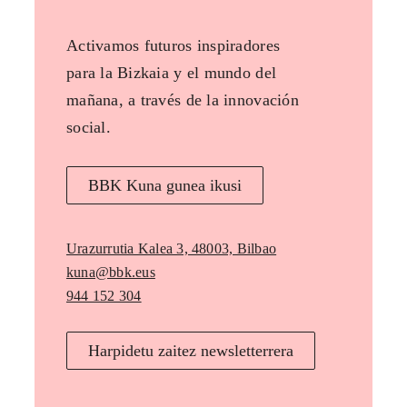
Activamos futuros inspiradores
para la Bizkaia y el mundo del
mañana, a través de la innovación
social.
BBK Kuna gunea ikusi
Urazurrutia Kalea 3, 48003, Bilbao
kuna@bbk.eus
944 152 304
Harpidetu zaitez newsletterrera