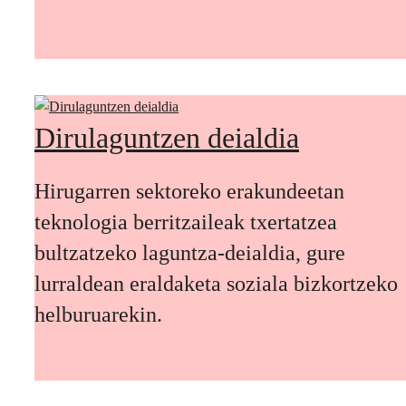
Dirulaguntzen deialdia
Hirugarren sektoreko erakundeetan
teknologia berritzaileak txertatzea
bultzatzeko laguntza-deialdia, gure
lurraldean eraldaketa soziala bizkortzeko
helburuarekin.