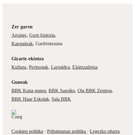
Zer garen
Arraigo
,
Gure historia
,
Kanpainak
, Gardentasuna
Gizarte-ekintza
Kultura
,
Pertsonak
,
Lurraldea
,
Ekintzailetza
Guneak
BBK Kuna gunea
,
BBK Sasoiko
,
Ola BBK Zentroa
,
BBK Haur Eskolak
,
Sala BBK
Cookien politika
·
Pribatutasun politika
·
Legezko oharra