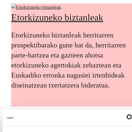
Etorkizuneko biztanleak
Etorkizuneko biztanleak herritarren
prospektibarako gune bat da, herritarren
parte-hartzea eta gazteen ahotsa
etorkizuneko agertokiak zehaztean eta
Euskadiko erronka nagusiei irtenbideak
diseinatzean txertatzera bideratua.