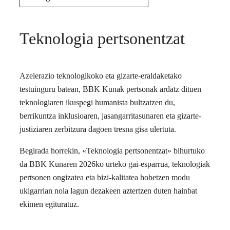
Teknologia pertsonentzat
Azelerazio teknologikoko eta gizarte-eraldaketako
testuinguru batean, BBK Kunak pertsonak ardatz dituen
teknologiaren ikuspegi humanista bultzatzen du,
berrikuntza inklusioaren, jasangarritasunaren eta gizarte-
justiziaren zerbitzura dagoen tresna gisa ulertuta.
Begirada horrekin, «Teknologia pertsonentzat» bihurtuko
da BBK Kunaren 2026ko urteko gai-esparrua, teknologiak
pertsonen ongizatea eta bizi-kalitatea hobetzen modu
ukigarrian nola lagun dezakeen aztertzen duten hainbat
ekimen egituratuz.