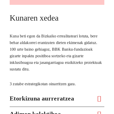
Kunaren xedea
Kuna beti egon da Bizkaiko errealitateari lotuta, bere
behar aldakorrei erantzuten dieten ekimenak gidatuz.
100 urte baino gehiagoz, BBK Banku-fundazioak
gizarte inpaktu positiboa sortzeko eta gizarte
inklusiboagoa eta jasangarriagoa eraikitzeko proiektuak
sustatu ditu.
3 zutabe estrategikotan oinarritzen gara.
Etorkizuna aurreratzea
Adimen kolektiboa