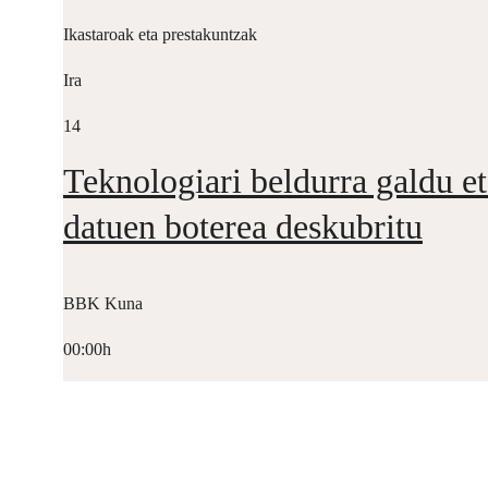
Ikastaroak eta prestakuntzak
Ira
14
Teknologiari beldurra galdu et
datuen boterea deskubritu
BBK Kuna
00:00h