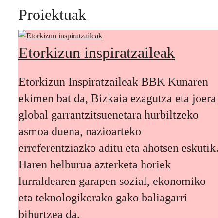
Proiektuak
Etorkizun inspiratzaileak
Etorkizun Inspiratzaileak BBK Kunaren
ekimen bat da, Bizkaia ezagutza eta joera
global garrantzitsuenetara hurbiltzeko
asmoa duena, nazioarteko
erreferentziazko aditu eta ahotsen eskutik
Haren helburua azterketa horiek
lurraldearen garapen sozial, ekonomiko
eta teknologikorako gako baliagarri
bihurtzea da.