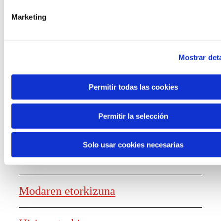
laguntzak
Marketing
Mostrar deta
Ezagutza sortzea
Permitir todas las cookies
Permitir la selección
Lanaren etorkizunaren txostena
Solo usar cookies necesarias
Elikagaien etorkizuna
Modaren etorkizuna