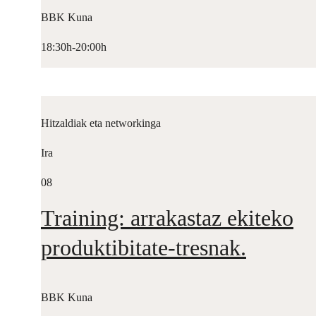
BBK Kuna
18:30h-20:00h
Hitzaldiak eta networkinga
Ira
08
Training: arrakastaz ekiteko
produktibitate-tresnak.
BBK Kuna