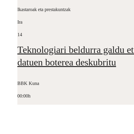
Ikastaroak eta prestakuntzak
Ira
14
Teknologiari beldurra galdu et
datuen boterea deskubritu
BBK Kuna
00:00h