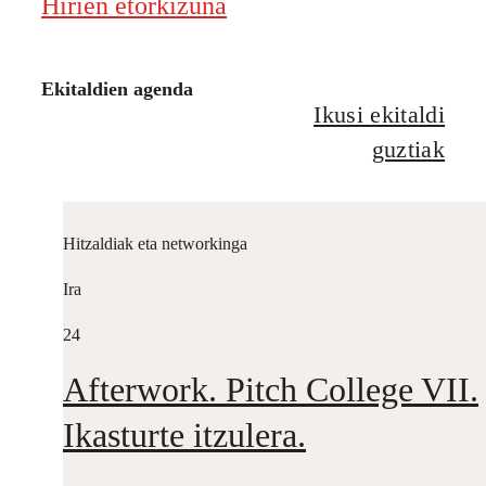
Hirien etorkizuna
Ekitaldien agenda
Ikusi ekitaldi
guztiak
Hitzaldiak eta networkinga
Ira
24
Afterwork. Pitch College VII.
Ikasturte itzulera.