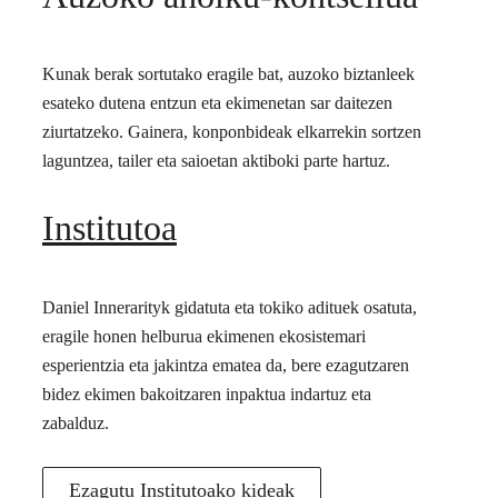
Kunak berak sortutako eragile bat, auzoko biztanleek
esateko dutena entzun eta ekimenetan sar daitezen
ziurtatzeko. Gainera, konponbideak elkarrekin sortzen
laguntzea, tailer eta saioetan aktiboki parte hartuz.
Institutoa
Daniel Innerarityk gidatuta eta tokiko adituek osatuta,
eragile honen helburua ekimenen ekosistemari
esperientzia eta jakintza ematea da, bere ezagutzaren
bidez ekimen bakoitzaren inpaktua indartuz eta
zabalduz.
Ezagutu Institutoako kideak