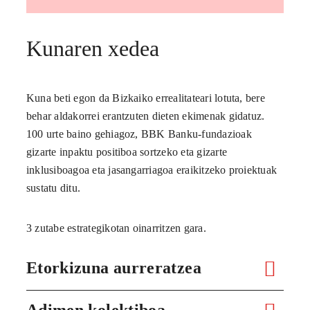
Kunaren xedea
Kuna beti egon da Bizkaiko errealitateari lotuta, bere
behar aldakorrei erantzuten dieten ekimenak gidatuz.
100 urte baino gehiagoz, BBK Banku-fundazioak
gizarte inpaktu positiboa sortzeko eta gizarte
inklusiboagoa eta jasangarriagoa eraikitzeko proiektuak
sustatu ditu.
3 zutabe estrategikotan oinarritzen gara.
Etorkizuna aurreratzea
Adimen kolektiboa