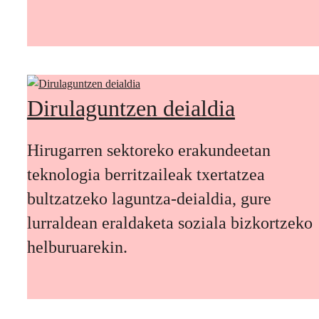
Dirulaguntzen deialdia
Hirugarren sektoreko erakundeetan
teknologia berritzaileak txertatzea
bultzatzeko laguntza-deialdia, gure
lurraldean eraldaketa soziala bizkortzeko
helburuarekin.