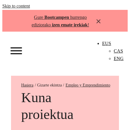
Skip to content
Gure
Bootcampen
hurrengo
×
ediziorako
izen emate irekiak
!
EUS
CAS
ENG
Hasiera
Empleo y Emprendimiento
Kuna
proiektua