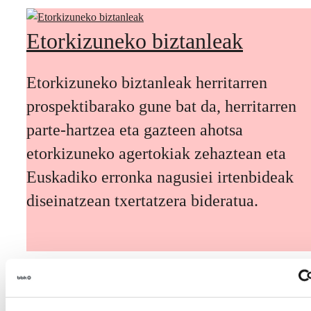
Etorkizuneko biztanleak
Etorkizuneko biztanleak herritarren
prospektibarako gune bat da, herritarren
parte-hartzea eta gazteen ahotsa
etorkizuneko agertokiak zehaztean eta
Euskadiko erronka nagusiei irtenbideak
diseinatzean txertatzera bideratua.