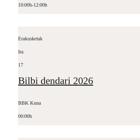
10:00h-12:00h
Erakusketak
Ira
17
Bilbi dendari 2026
BBK Kuna
00:00h