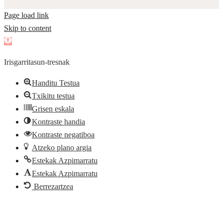
Page load link
Skip to content
Open
toolbar
Irisgarritasun-tresnak
Handitu Testua
Txikitu testua
Grisen eskala
Kontraste handia
Kontraste negatiboa
Atzeko plano argia
Estekak Azpimarratu
Estekak Azpimarratu
Berrezartzea