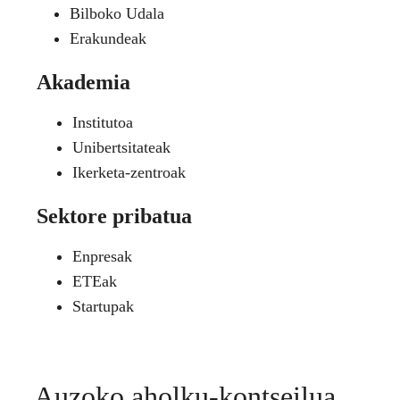
Bilboko Udala
Erakundeak
Akademia
Institutoa
Unibertsitateak
Ikerketa-zentroak
Sektore pribatua
Enpresak
ETEak
Startupak
Auzoko aholku-kontseilua