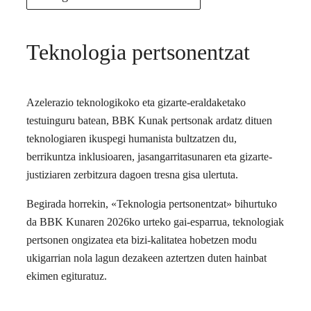
Teknologia pertsonentzat
Azelerazio teknologikoko eta gizarte-eraldaketako
testuinguru batean, BBK Kunak pertsonak ardatz dituen
teknologiaren ikuspegi humanista bultzatzen du,
berrikuntza inklusioaren, jasangarritasunaren eta gizarte-
justiziaren zerbitzura dagoen tresna gisa ulertuta.
Begirada horrekin, «Teknologia pertsonentzat» bihurtuko
da BBK Kunaren 2026ko urteko gai-esparrua, teknologiak
pertsonen ongizatea eta bizi-kalitatea hobetzen modu
ukigarrian nola lagun dezakeen aztertzen duten hainbat
ekimen egituratuz.