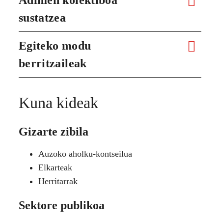
sustatzea
Egiteko modu
berritzaileak
Kuna kideak
Gizarte zibila
Auzoko aholku-kontseilua
Elkarteak
Herritarrak
Sektore publikoa