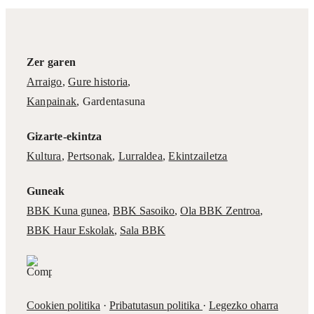
Zer garen
Arraigo
,
Gure historia
,
Kanpainak
, Gardentasuna
Gizarte-ekintza
Kultura
,
Pertsonak
,
Lurraldea
,
Ekintzailetza
Guneak
BBK Kuna gunea
,
BBK Sasoiko
,
Ola BBK Zentroa
,
BBK Haur Eskolak
,
Sala BBK
Cookien politika
·
Pribatutasun politika
·
Legezko oharra