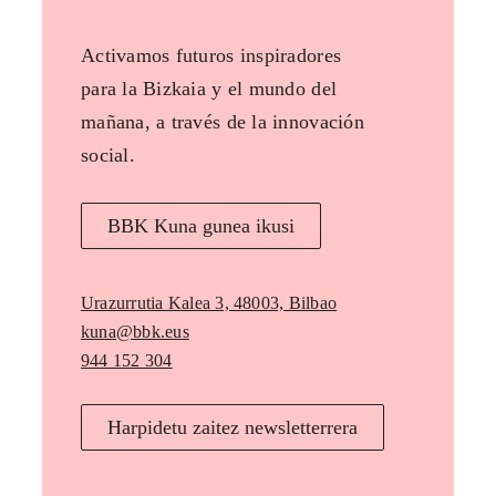
Activamos futuros inspiradores
para la Bizkaia y el mundo del
mañana, a través de la innovación
social.
BBK Kuna gunea ikusi
Urazurrutia Kalea 3, 48003, Bilbao
kuna@bbk.eus
944 152 304
Harpidetu zaitez newsletterrera