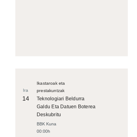
Ikastaroak eta
Ira
prestakuntzak
14
Teknologiari Beldurra
Galdu Eta Datuen Boterea
Deskubritu
BBK Kuna
00:00h