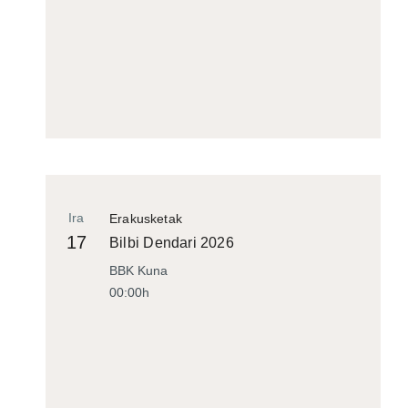
Ira
Erakusketak
17
Bilbi Dendari 2026
BBK Kuna
00:00h