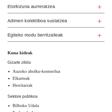
Etorkizuna aurreratzea
Adimen kolektiboa sustatzea
Egiteko modu berritzaileak
Kuna kideak
Gizarte zibila
Auzoko aholku-kontseilua
Elkarteak
Herritarrak
Sektore publikoa
Bilboko Udala