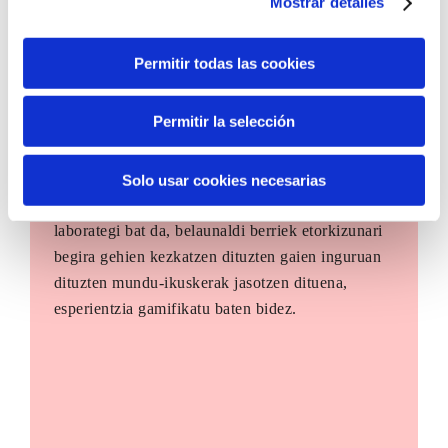
Mostrar detalles
Permitir todas las cookies
Permitir la selección
The Future Game
Solo usar cookies necesarias
The Future Game gazteen parte-hartzerako
laborategi bat da, belaunaldi berriek etorkizunari
begira gehien kezkatzen dituzten gaien inguruan
dituzten mundu-ikuskerak jasotzen dituena,
esperientzia gamifikatu baten bidez.