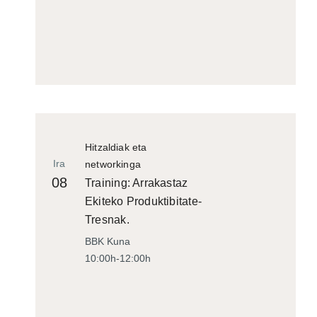
Hitzaldiak eta
Ira
networkinga
08
Training: Arrakastaz
Ekiteko Produktibitate-
Tresnak.
BBK Kuna
10:00h-12:00h