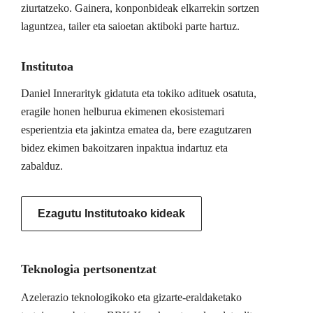
ziurtatzeko. Gainera, konponbideak elkarrekin sortzen
laguntzea, tailer eta saioetan aktiboki parte hartuz.
Institutoa
Daniel Innerarityk gidatuta eta tokiko adituek osatuta,
eragile honen helburua ekimenen ekosistemari
esperientzia eta jakintza ematea da, bere ezagutzaren
bidez ekimen bakoitzaren inpaktua indartuz eta
zabalduz.
Ezagutu Institutoako kideak
Teknologia pertsonentzat
Azelerazio teknologikoko eta gizarte-eraldaketako