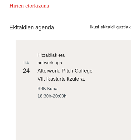
Hirien etorkizuna
Ekitaldien agenda
Ikusi ekitaldi guztiak
Hitzaldiak eta
Ira
networkinga
24
Afterwork. Pitch College
VII. Ikasturte Itzulera.
BBK Kuna
18:30h-20:00h