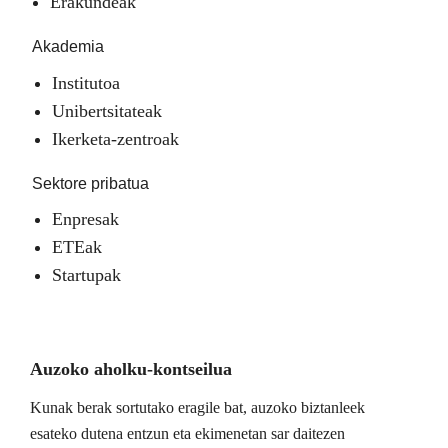
Erakundeak
Akademia
Institutoa
Unibertsitateak
Ikerketa-zentroak
Sektore pribatua
Enpresak
ETEak
Startupak
Auzoko aholku-kontseilua
Kunak berak sortutako eragile bat, auzoko biztanleek
esateko dutena entzun eta ekimenetan sar daitezen