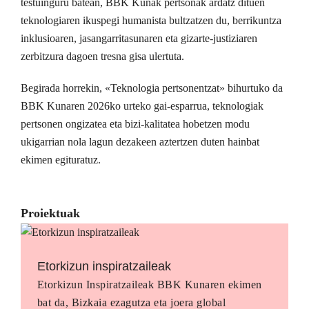
testuinguru batean, BBK Kunak pertsonak ardatz dituen
teknologiaren ikuspegi humanista bultzatzen du, berrikuntza
inklusioaren, jasangarritasunaren eta gizarte-justiziaren
zerbitzura dagoen tresna gisa ulertuta.
Begirada horrekin, «Teknologia pertsonentzat» bihurtuko da
BBK Kunaren 2026ko urteko gai-esparrua, teknologiak
pertsonen ongizatea eta bizi-kalitatea hobetzen modu
ukigarrian nola lagun dezakeen aztertzen duten hainbat
ekimen egituratuz.
Proiektuak
Etorkizun inspiratzaileak
Etorkizun Inspiratzaileak BBK Kunaren ekimen
bat da, Bizkaia ezagutza eta joera global