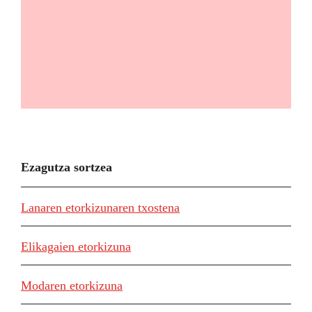
Ezagutza sortzea
Lanaren etorkizunaren txostena
Elikagaien etorkizuna
Modaren etorkizuna