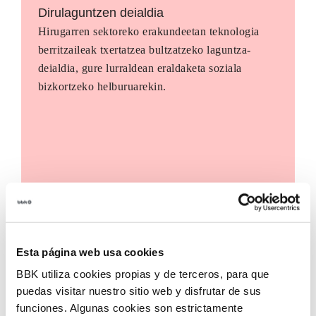
Dirulaguntzen deialdia
Hirugarren sektoreko erakundeetan teknologia
berritzaileak txertatzea bultzatzeko laguntza-
deialdia, gure lurraldean eraldaketa soziala
bizkortzeko helburuarekin.
Esta página web usa cookies
BBK utiliza cookies propias y de terceros, para que
puedas visitar nuestro sitio web y disfrutar de sus
funciones. Algunas cookies son estrictamente