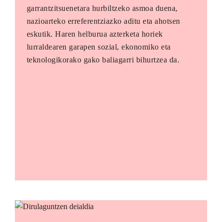
garrantzitsuenetara hurbiltzeko asmoa duena,
nazioarteko erreferentziazko aditu eta ahotsen
eskutik. Haren helburua azterketa horiek
lurraldearen garapen sozial, ekonomiko eta
teknologikorako gako baliagarri bihurtzea da.