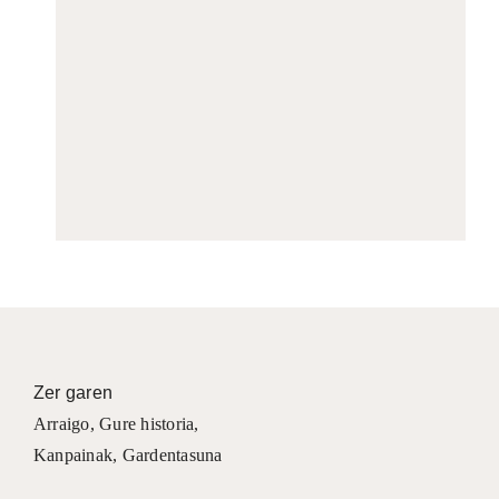
Zer garen
Arraigo
,
Gure historia
,
Kanpainak
, Gardentasuna