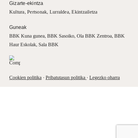
Gizarte-ekintza
Kultura
,
Pertsonak
,
Lurraldea
,
Ekintzailetza
Guneak
BBK Kuna gunea
,
BBK Sasoiko
,
Ola BBK Zentroa
,
BBK
Haur Eskolak
,
Sala BBK
Cookien politika
·
Pribatutasun politika
·
Legezko oharra