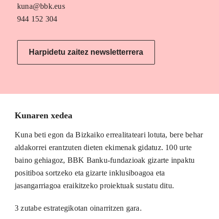
kuna@bbk.eus
944 152 304
Harpidetu zaitez newsletterrera
Kunaren xedea
Kuna beti egon da Bizkaiko errealitateari lotuta, bere behar
aldakorrei erantzuten dieten ekimenak gidatuz. 100 urte
baino gehiagoz, BBK Banku-fundazioak gizarte inpaktu
positiboa sortzeko eta gizarte inklusiboagoa eta
jasangarriagoa eraikitzeko proiektuak sustatu ditu.
3 zutabe estrategikotan oinarritzen gara.