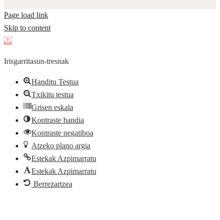
Page load link
Skip to content
Open
toolbar
Irisgarritasun-tresnak
Handitu Testua
Txikitu testua
Grisen eskala
Kontraste handia
Kontraste negatiboa
Atzeko plano argia
Estekak Azpimarratu
Estekak Azpimarratu
Berrezartzea