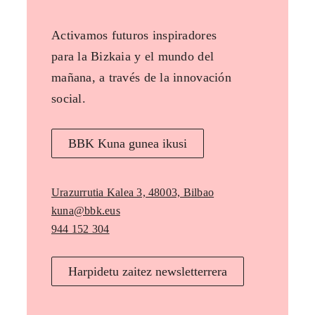
Activamos futuros inspiradores
para la Bizkaia y el mundo del
mañana, a través de la innovación
social.
BBK Kuna gunea ikusi
Urazurrutia Kalea 3, 48003, Bilbao
kuna@bbk.eus
944 152 304
Harpidetu zaitez newsletterrera