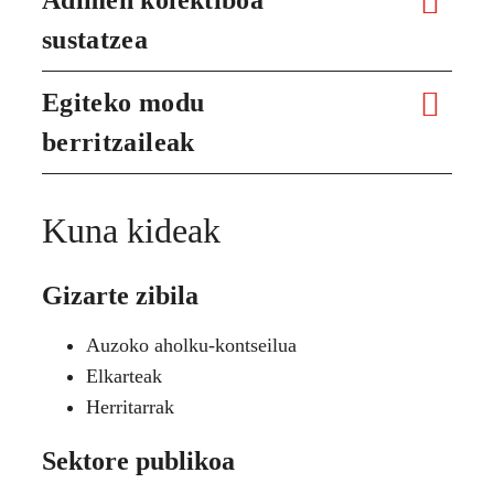
sustatzea
Egiteko modu
berritzaileak
Kuna kideak
Gizarte zibila
Auzoko aholku-kontseilua
Elkarteak
Herritarrak
Sektore publikoa