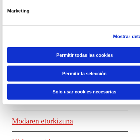
laguntzak
Marketing
Mostrar deta
Ezagutza sortzea
Permitir todas las cookies
Permitir la selección
Lanaren etorkizunaren txostena
Solo usar cookies necesarias
Elikagaien etorkizuna
Modaren etorkizuna