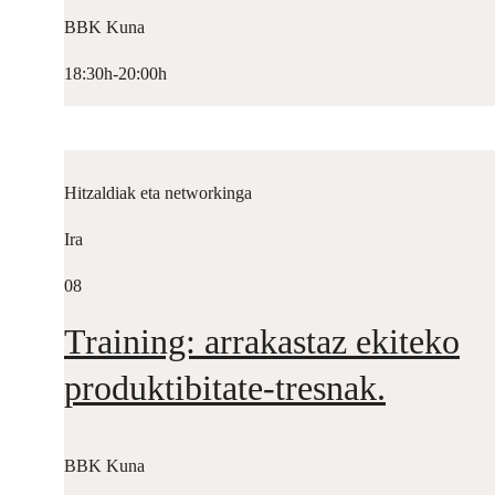
BBK Kuna
18:30h-20:00h
Hitzaldiak eta networkinga
Ira
08
Training: arrakastaz ekiteko
produktibitate-tresnak.
BBK Kuna