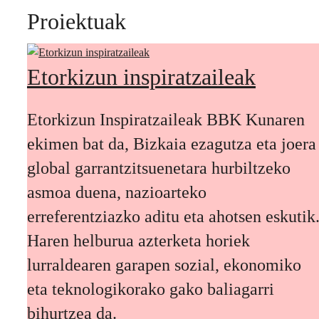
Proiektuak
Etorkizun inspiratzaileak
Etorkizun Inspiratzaileak BBK Kunaren
ekimen bat da, Bizkaia ezagutza eta joera
global garrantzitsuenetara hurbiltzeko
asmoa duena, nazioarteko
erreferentziazko aditu eta ahotsen eskutik
Haren helburua azterketa horiek
lurraldearen garapen sozial, ekonomiko
eta teknologikorako gako baliagarri
bihurtzea da.