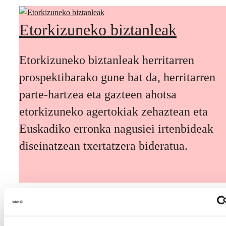
Etorkizuneko biztanleak
Etorkizuneko biztanleak herritarren
prospektibarako gune bat da, herritarren
parte-hartzea eta gazteen ahotsa
etorkizuneko agertokiak zehaztean eta
Euskadiko erronka nagusiei irtenbideak
diseinatzean txertatzera bideratua.