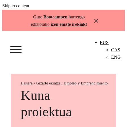
Skip to content
Gure
Bootcampen
hurrengo
×
ediziorako
izen emate irekiak
!
EUS
CAS
ENG
Hasiera
Empleo y Emprendimiento
Kuna
proiektua