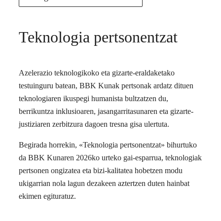
Teknologia pertsonentzat
Azelerazio teknologikoko eta gizarte-eraldaketako
testuinguru batean, BBK Kunak pertsonak ardatz dituen
teknologiaren ikuspegi humanista bultzatzen du,
berrikuntza inklusioaren, jasangarritasunaren eta gizarte-
justiziaren zerbitzura dagoen tresna gisa ulertuta.
Begirada horrekin, «Teknologia pertsonentzat» bihurtuko
da BBK Kunaren 2026ko urteko gai-esparrua, teknologiak
pertsonen ongizatea eta bizi-kalitatea hobetzen modu
ukigarrian nola lagun dezakeen aztertzen duten hainbat
ekimen egituratuz.