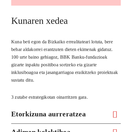
Kunaren xedea
Kuna beti egon da Bizkaiko errealitateari lotuta, bere
behar aldakorrei erantzuten dieten ekimenak gidatuz.
100 urte baino gehiagoz, BBK Banku-fundazioak
gizarte inpaktu positiboa sortzeko eta gizarte
inklusiboagoa eta jasangarriagoa eraikitzeko proiektuak
sustatu ditu.
3 zutabe estrategikotan oinarritzen gara.
Etorkizuna aurreratzea
Adimen kolektiboa