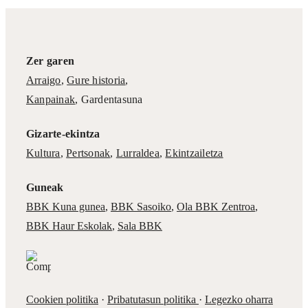
Zer garen
Arraigo
,
Gure historia
,
Kanpainak
, Gardentasuna
Gizarte-ekintza
Kultura
,
Pertsonak
,
Lurraldea
,
Ekintzailetza
Guneak
BBK Kuna gunea
,
BBK Sasoiko
,
Ola BBK Zentroa
,
BBK Haur Eskolak
,
Sala BBK
Cookien politika
·
Pribatutasun politika
·
Legezko oharra