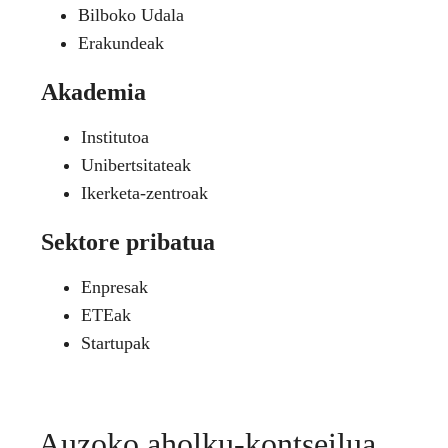
Bilboko Udala
Erakundeak
Akademia
Institutoa
Unibertsitateak
Ikerketa-zentroak
Sektore pribatua
Enpresak
ETEak
Startupak
Auzoko aholku-kontseilua