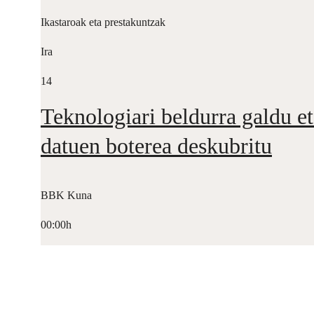
Ikastaroak eta prestakuntzak
Ira
14
Teknologiari beldurra galdu et
datuen boterea deskubritu
BBK Kuna
00:00h