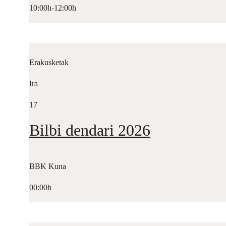
10:00h-12:00h
Erakusketak
Ira
17
Bilbi dendari 2026
BBK Kuna
00:00h