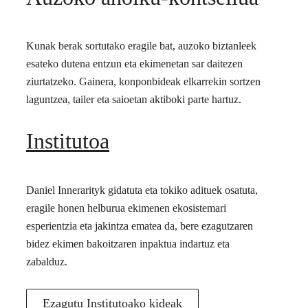
Kunak berak sortutako eragile bat, auzoko biztanleek
esateko dutena entzun eta ekimenetan sar daitezen
ziurtatzeko. Gainera, konponbideak elkarrekin sortzen
laguntzea, tailer eta saioetan aktiboki parte hartuz.
Institutoa
Daniel Innerarityk gidatuta eta tokiko adituek osatuta,
eragile honen helburua ekimenen ekosistemari
esperientzia eta jakintza ematea da, bere ezagutzaren
bidez ekimen bakoitzaren inpaktua indartuz eta
zabalduz.
Ezagutu Institutoako kideak