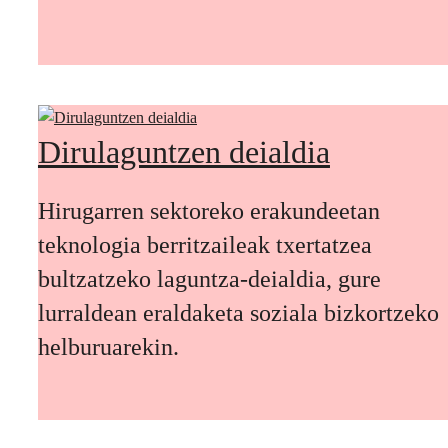
Dirulaguntzen deialdia
Hirugarren sektoreko erakundeetan
teknologia berritzaileak txertatzea
bultzatzeko laguntza-deialdia, gure
lurraldean eraldaketa soziala bizkortzeko
helburuarekin.