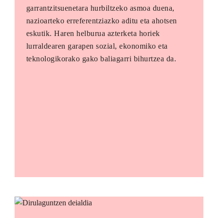
garrantzitsuenetara hurbiltzeko asmoa duena,
nazioarteko erreferentziazko aditu eta ahotsen
eskutik. Haren helburua azterketa horiek
lurraldearen garapen sozial, ekonomiko eta
teknologikorako gako baliagarri bihurtzea da.