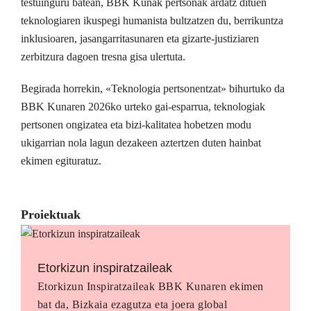
testuinguru batean, BBK Kunak pertsonak ardatz dituen
teknologiaren ikuspegi humanista bultzatzen du, berrikuntza
inklusioaren, jasangarritasunaren eta gizarte-justiziaren
zerbitzura dagoen tresna gisa ulertuta.
Begirada horrekin, «Teknologia pertsonentzat» bihurtuko da
BBK Kunaren 2026ko urteko gai-esparrua, teknologiak
pertsonen ongizatea eta bizi-kalitatea hobetzen modu
ukigarrian nola lagun dezakeen aztertzen duten hainbat
ekimen egituratuz.
Proiektuak
Etorkizun inspiratzaileak
Etorkizun Inspiratzaileak BBK Kunaren ekimen
bat da, Bizkaia ezagutza eta joera global