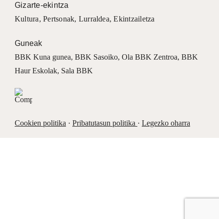
Gizarte-ekintza
Kultura
,
Pertsonak
,
Lurraldea
,
Ekintzailetza
Guneak
BBK Kuna gunea
,
BBK Sasoiko
,
Ola BBK Zentroa
,
BBK
Haur Eskolak
,
Sala BBK
Cookien politika
·
Pribatutasun politika
·
Legezko oharra