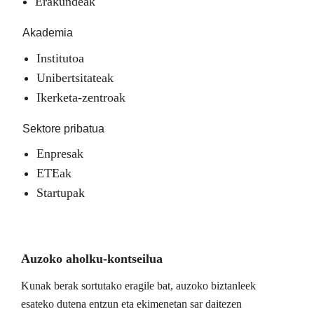
Erakundeak
Akademia
Institutoa
Unibertsitateak
Ikerketa-zentroak
Sektore pribatua
Enpresak
ETEak
Startupak
Auzoko aholku-kontseilua
Kunak berak sortutako eragile bat, auzoko biztanleek
esateko dutena entzun eta ekimenetan sar daitezen