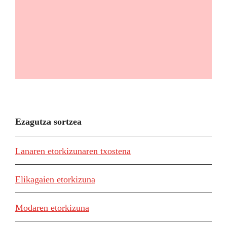
Ezagutza sortzea
Lanaren etorkizunaren txostena
Elikagaien etorkizuna
Modaren etorkizuna