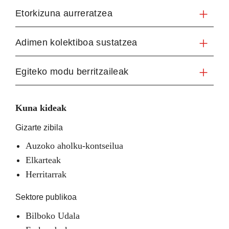
Etorkizuna aurreratzea
Adimen kolektiboa sustatzea
Egiteko modu berritzaileak
Kuna kideak
Gizarte zibila
Auzoko aholku-kontseilua
Elkarteak
Herritarrak
Sektore publikoa
Bilboko Udala