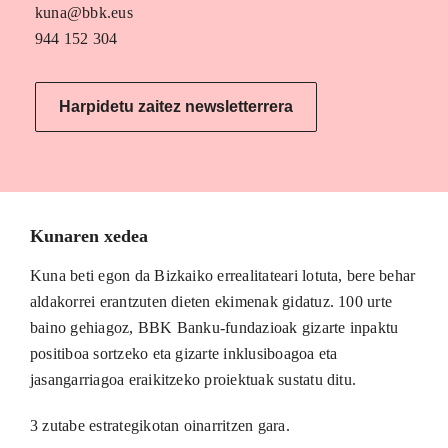
kuna@bbk.eus
944 152 304
Harpidetu zaitez newsletterrera
Kunaren xedea
Kuna beti egon da Bizkaiko errealitateari lotuta, bere behar
aldakorrei erantzuten dieten ekimenak gidatuz. 100 urte
baino gehiagoz, BBK Banku-fundazioak gizarte inpaktu
positiboa sortzeko eta gizarte inklusiboagoa eta
jasangarriagoa eraikitzeko proiektuak sustatu ditu.
3 zutabe estrategikotan oinarritzen gara.