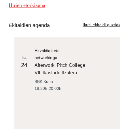
Hirien etorkizuna
Ekitaldien agenda
Ikusi ekitaldi guztiak
Hitzaldiak eta
Ira
networkinga
24
Afterwork. Pitch College
VII. Ikasturte Itzulera.
BBK Kuna
18:30h-20:00h