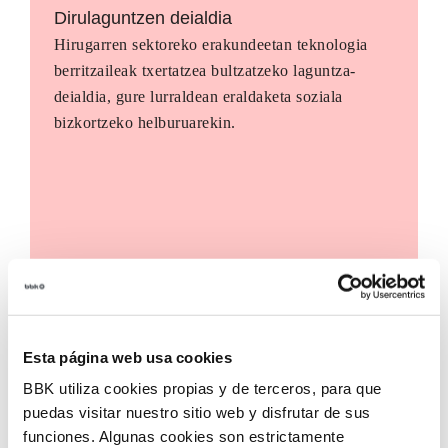
Dirulaguntzen deialdia
Hirugarren sektoreko erakundeetan teknologia
berritzaileak txertatzea bultzatzeko laguntza-
deialdia, gure lurraldean eraldaketa soziala
bizkortzeko helburuarekin.
Esta página web usa cookies
BBK utiliza cookies propias y de terceros, para que
puedas visitar nuestro sitio web y disfrutar de sus
funciones. Algunas cookies son estrictamente