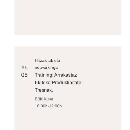
Hitzaldiak eta
Ira
networkinga
08
Training: Arrakastaz
Ekiteko Produktibitate-
Tresnak.
BBK Kuna
10:00h-12:00h