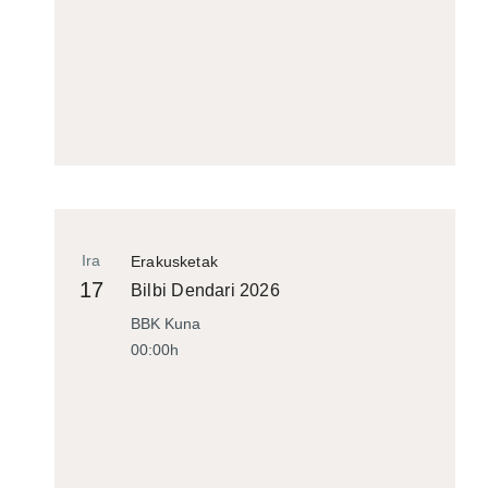
Ira
Erakusketak
17
Bilbi Dendari 2026
BBK Kuna
00:00h