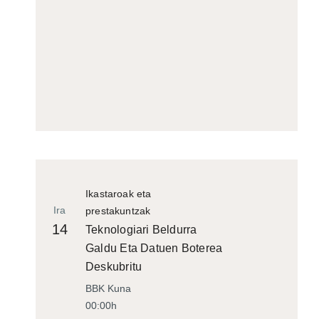
Ikastaroak eta
Ira
prestakuntzak
14
Teknologiari Beldurra
Galdu Eta Datuen Boterea
Deskubritu
BBK Kuna
00:00h