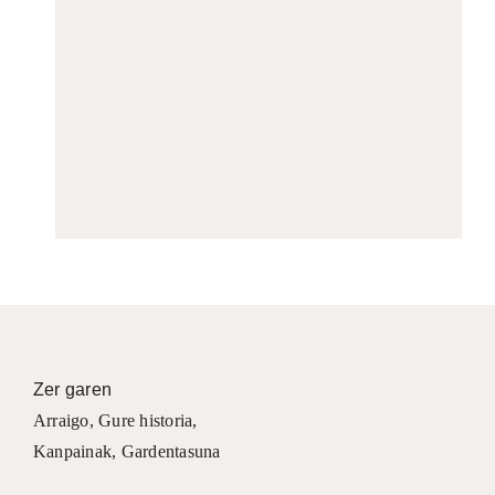
Zer garen
Arraigo
,
Gure historia
,
Kanpainak
, Gardentasuna