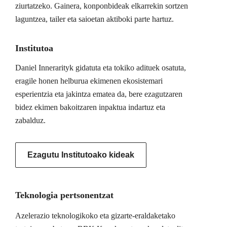
ziurtatzeko. Gainera, konponbideak elkarrekin sortzen
laguntzea, tailer eta saioetan aktiboki parte hartuz.
Institutoa
Daniel Innerarityk gidatuta eta tokiko adituek osatuta,
eragile honen helburua ekimenen ekosistemari
esperientzia eta jakintza ematea da, bere ezagutzaren
bidez ekimen bakoitzaren inpaktua indartuz eta
zabalduz.
Ezagutu Institutoako kideak
Teknologia pertsonentzat
Azelerazio teknologikoko eta gizarte-eraldaketako