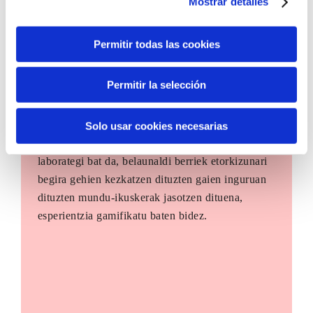
Mostrar detalles
Permitir todas las cookies
Permitir la selección
The Future Game
Solo usar cookies necesarias
The Future Game gazteen parte-hartzerako
laborategi bat da, belaunaldi berriek etorkizunari
begira gehien kezkatzen dituzten gaien inguruan
dituzten mundu-ikuskerak jasotzen dituena,
esperientzia gamifikatu baten bidez.