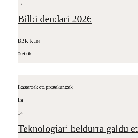
17
Bilbi dendari 2026
BBK Kuna
00:00h
Ikastaroak eta prestakuntzak
Ira
14
Teknologiari beldurra galdu et