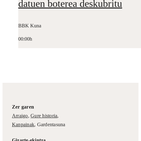
datuen boterea deskubritu
BBK Kuna
00:00h
Zer garen
Arraigo
,
Gure historia
,
Kanpainak
, Gardentasuna
Gizarte-ekintza