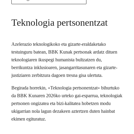
Teknologia pertsonentzat
Azelerazio teknologikoko eta gizarte-eraldaketako
testuinguru batean, BBK Kunak pertsonak ardatz dituen
teknologiaren ikuspegi humanista bultzatzen du,
berrikuntza inklusioaren, jasangarritasunaren eta gizarte-
justiziaren zerbitzura dagoen tresna gisa ulertuta.
Begirada horrekin, «Teknologia pertsonentzat» bihurtuko
da BBK Kunaren 2026ko urteko gai-esparrua, teknologiak
pertsonen ongizatea eta bizi-kalitatea hobetzen modu
ukigarrian nola lagun dezakeen aztertzen duten hainbat
ekimen egituratuz.