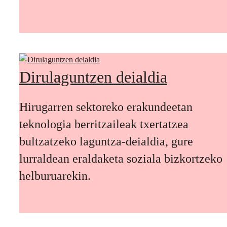
Dirulaguntzen deialdia
Hirugarren sektoreko erakundeetan
teknologia berritzaileak txertatzea
bultzatzeko laguntza-deialdia, gure
lurraldean eraldaketa soziala bizkortzeko
helburuarekin.