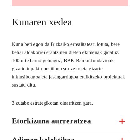
Kunaren xedea
Kuna beti egon da Bizkaiko errealitateari lotuta, bere
behar aldakorrei erantzuten dieten ekimenak gidatuz.
100 urte baino gehiagoz, BBK Banku-fundazioak
gizarte inpaktu positiboa sortzeko eta gizarte
inklusiboagoa eta jasangarriagoa eraikitzeko proiektuak
sustatu ditu.
3 zutabe estrategikotan oinarritzen gara.
Etorkizuna aurreratzea
Adimen kolektiboa