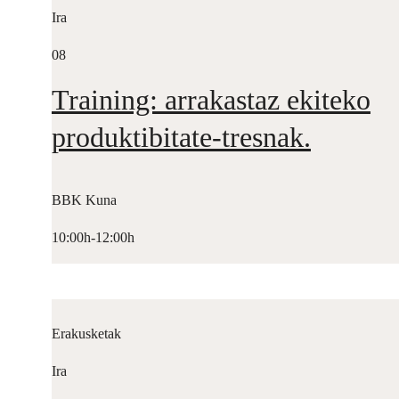
Ira
08
Training: arrakastaz ekiteko
produktibitate-tresnak.
BBK Kuna
10:00h-12:00h
Erakusketak
Ira