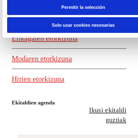
Permitir la selección
Lanaren etorkizunaren txostena
Solo usar cookies necesarias
Elikagaien etorkizuna
Modaren etorkizuna
Hirien etorkizuna
Ekitaldien agenda
Ikusi ekitaldi
guztiak