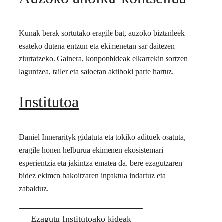
Kunak berak sortutako eragile bat, auzoko biztanleek
esateko dutena entzun eta ekimenetan sar daitezen
ziurtatzeko. Gainera, konponbideak elkarrekin sortzen
laguntzea, tailer eta saioetan aktiboki parte hartuz.
Institutoa
Daniel Innerarityk gidatuta eta tokiko adituek osatuta,
eragile honen helburua ekimenen ekosistemari
esperientzia eta jakintza ematea da, bere ezagutzaren
bidez ekimen bakoitzaren inpaktua indartuz eta
zabalduz.
Ezagutu Institutoako kideak