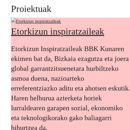
Proiektuak
Etorkizun inspiratzaileak
Etorkizun Inspiratzaileak BBK Kunaren
ekimen bat da, Bizkaia ezagutza eta joera
global garrantzitsuenetara hurbiltzeko
asmoa duena, nazioarteko
erreferentziazko aditu eta ahotsen eskutik
Haren helburua azterketa horiek
lurraldearen garapen sozial, ekonomiko
eta teknologikorako gako baliagarri
bihurtzea da.