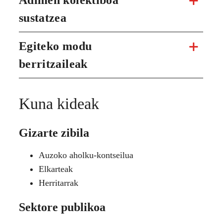
sustatzea
Egiteko modu
berritzaileak
Kuna kideak
Gizarte zibila
Auzoko aholku-kontseilua
Elkarteak
Herritarrak
Sektore publikoa