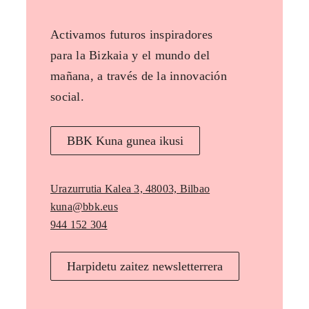
Activamos futuros inspiradores
para la Bizkaia y el mundo del
mañana, a través de la innovación
social.
BBK Kuna gunea ikusi
Urazurrutia Kalea 3, 48003, Bilbao
kuna@bbk.eus
944 152 304
Harpidetu zaitez newsletterrera