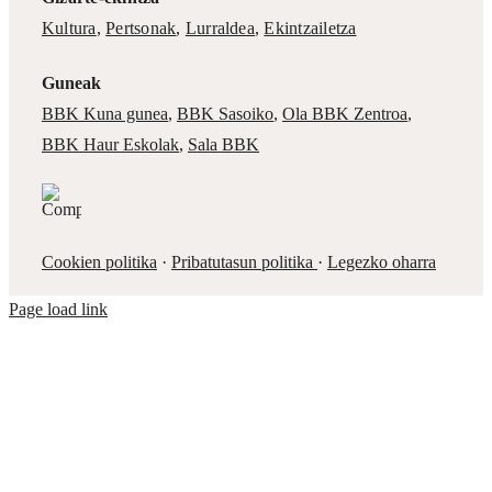
Kultura
,
Pertsonak
,
Lurraldea
,
Ekintzailetza
Guneak
BBK Kuna gunea
,
BBK Sasoiko
,
Ola BBK Zentroa
,
BBK Haur Eskolak
,
Sala BBK
Cookien politika
·
Pribatutasun politika
·
Legezko oharra
Page load link