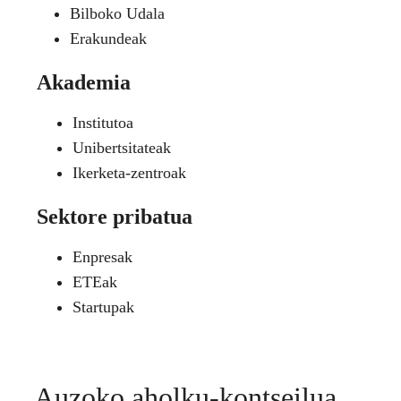
Bilboko Udala
Erakundeak
Akademia
Institutoa
Unibertsitateak
Ikerketa-zentroak
Sektore pribatua
Enpresak
ETEak
Startupak
Auzoko aholku-kontseilua