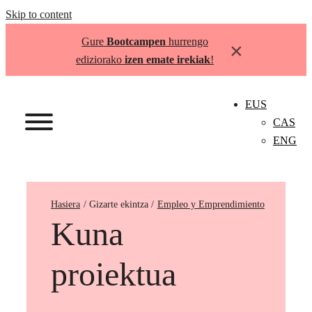
Skip to content
Gure
Bootcampen
hurrengo
×
ediziorako
izen emate irekiak
!
EUS
CAS
ENG
Hasiera
Empleo y Emprendimiento
Kuna
proiektua