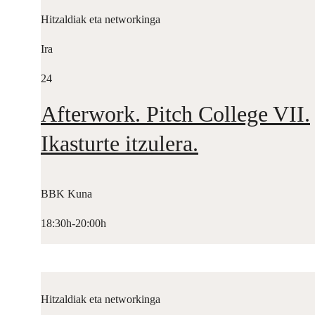
Hitzaldiak eta networkinga
Ira
24
Afterwork. Pitch College VII.
Ikasturte itzulera.
BBK Kuna
18:30h-20:00h
Hitzaldiak eta networkinga