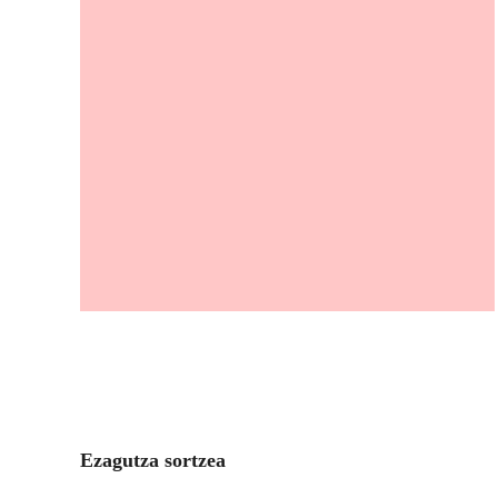
Ezagutza sortzea