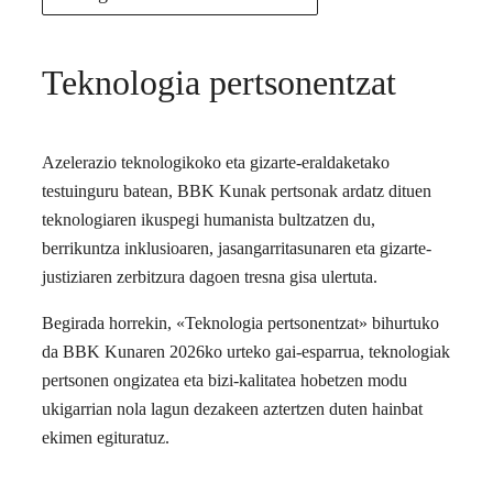
Teknologia pertsonentzat
Azelerazio teknologikoko eta gizarte-eraldaketako
testuinguru batean, BBK Kunak pertsonak ardatz dituen
teknologiaren ikuspegi humanista bultzatzen du,
berrikuntza inklusioaren, jasangarritasunaren eta gizarte-
justiziaren zerbitzura dagoen tresna gisa ulertuta.
Begirada horrekin, «Teknologia pertsonentzat» bihurtuko
da BBK Kunaren 2026ko urteko gai-esparrua, teknologiak
pertsonen ongizatea eta bizi-kalitatea hobetzen modu
ukigarrian nola lagun dezakeen aztertzen duten hainbat
ekimen egituratuz.