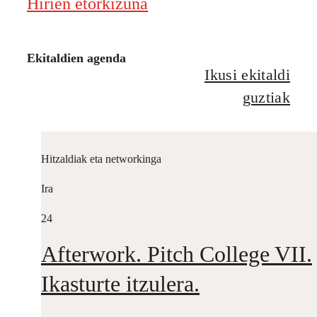
Hirien etorkizuna
Ekitaldien agenda
Ikusi ekitaldi
guztiak
Hitzaldiak eta networkinga
Ira
24
Afterwork. Pitch College VII.
Ikasturte itzulera.