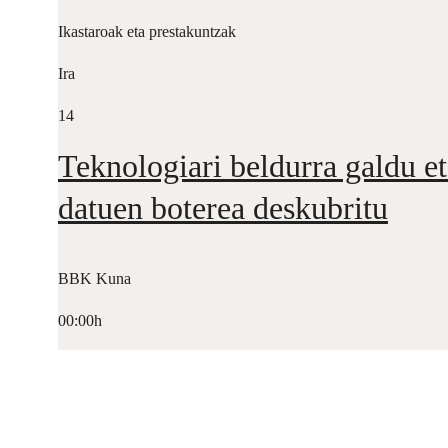
Ikastaroak eta prestakuntzak
Ira
14
Teknologiari beldurra galdu et
datuen boterea deskubritu
BBK Kuna
00:00h