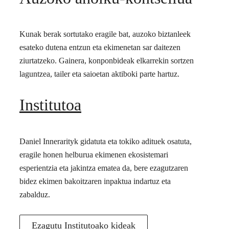
Kunak berak sortutako eragile bat, auzoko biztanleek
esateko dutena entzun eta ekimenetan sar daitezen
ziurtatzeko. Gainera, konponbideak elkarrekin sortzen
laguntzea, tailer eta saioetan aktiboki parte hartuz.
Institutoa
Daniel Innerarityk gidatuta eta tokiko adituek osatuta,
eragile honen helburua ekimenen ekosistemari
esperientzia eta jakintza ematea da, bere ezagutzaren
bidez ekimen bakoitzaren inpaktua indartuz eta
zabalduz.
Ezagutu Institutoako kideak