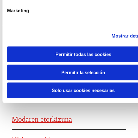
laguntzak
Marketing
Mostrar deta
Ezagutza sortzea
Permitir todas las cookies
Permitir la selección
Lanaren etorkizunaren txostena
Solo usar cookies necesarias
Elikagaien etorkizuna
Modaren etorkizuna