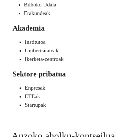
Bilboko Udala
Erakundeak
Akademia
Institutoa
Unibertsitateak
Ikerketa-zentroak
Sektore pribatua
Enpresak
ETEak
Startupak
Auzoko aholku-kontseilua