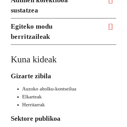
sustatzea
Egiteko modu
berritzaileak
Kuna kideak
Gizarte zibila
Auzoko aholku-kontseilua
Elkarteak
Herritarrak
Sektore publikoa