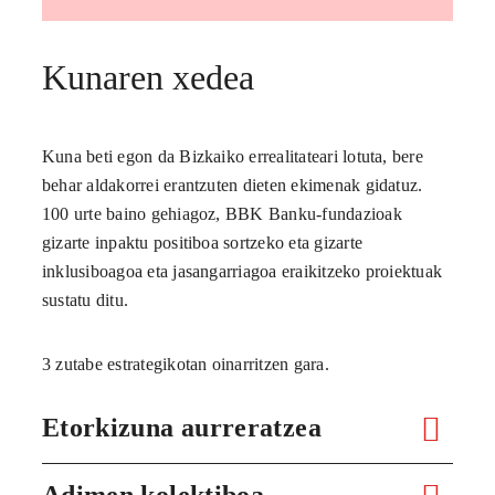
Kunaren xedea
Kuna beti egon da Bizkaiko errealitateari lotuta, bere
behar aldakorrei erantzuten dieten ekimenak gidatuz.
100 urte baino gehiagoz, BBK Banku-fundazioak
gizarte inpaktu positiboa sortzeko eta gizarte
inklusiboagoa eta jasangarriagoa eraikitzeko proiektuak
sustatu ditu.
3 zutabe estrategikotan oinarritzen gara.
Etorkizuna aurreratzea
Adimen kolektiboa