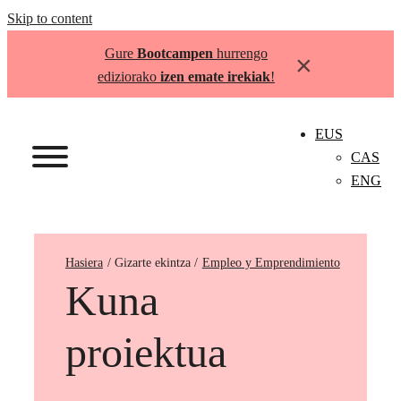
Skip to content
Gure
Bootcampen
hurrengo
×
ediziorako
izen emate irekiak
!
EUS
CAS
ENG
Hasiera
Empleo y Emprendimiento
Kuna
proiektua