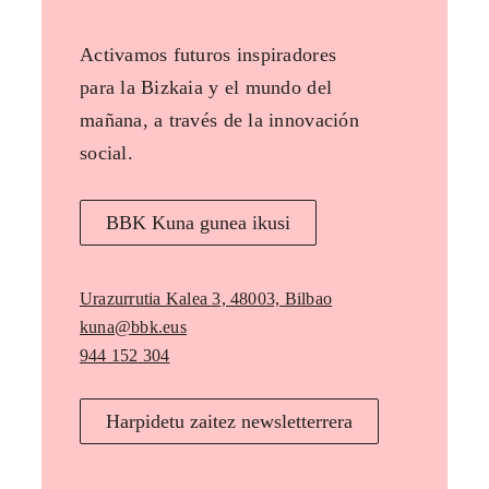
Activamos futuros inspiradores
para la Bizkaia y el mundo del
mañana, a través de la innovación
social.
BBK Kuna gunea ikusi
Urazurrutia Kalea 3, 48003, Bilbao
kuna@bbk.eus
944 152 304
Harpidetu zaitez newsletterrera