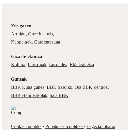
Zer garen
Arraigo
,
Gure historia
,
Kanpainak
, Gardentasuna
Gizarte-ekintza
Kultura
,
Pertsonak
,
Lurraldea
,
Ekintzailetza
Guneak
BBK Kuna gunea
,
BBK Sasoiko
,
Ola BBK Zentroa
,
BBK Haur Eskolak
,
Sala BBK
Cookien politika
·
Pribatutasun politika
·
Legezko oharra