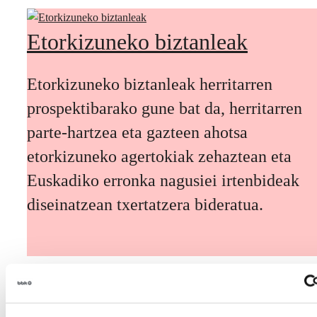
Etorkizuneko biztanleak
Etorkizuneko biztanleak herritarren
prospektibarako gune bat da, herritarren
parte-hartzea eta gazteen ahotsa
etorkizuneko agertokiak zehaztean eta
Euskadiko erronka nagusiei irtenbideak
diseinatzean txertatzera bideratua.