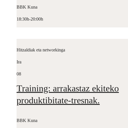
BBK Kuna
18:30h-20:00h
Hitzaldiak eta networkinga
Ira
08
Training: arrakastaz ekiteko
produktibitate-tresnak.
BBK Kuna