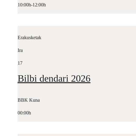
10:00h-12:00h
Erakusketak
Ira
17
Bilbi dendari 2026
BBK Kuna
00:00h