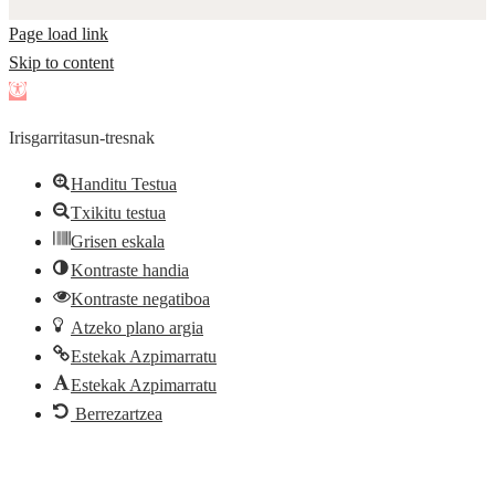
Page load link
Skip to content
Open
toolbar
Irisgarritasun-tresnak
Handitu Testua
Txikitu testua
Grisen eskala
Kontraste handia
Kontraste negatiboa
Atzeko plano argia
Estekak Azpimarratu
Estekak Azpimarratu
Berrezartzea