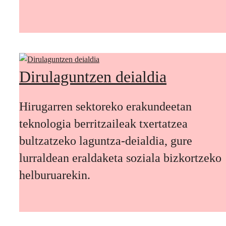
Dirulaguntzen deialdia
Hirugarren sektoreko erakundeetan
teknologia berritzaileak txertatzea
bultzatzeko laguntza-deialdia, gure
lurraldean eraldaketa soziala bizkortzeko
helburuarekin.