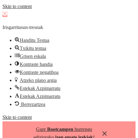
Skip to content
Open
toolbar
Irisgarritasun-tresnak
Handitu Testua
Txikitu testua
Grisen eskala
Kontraste handia
Kontraste negatiboa
Atzeko plano argia
Estekak Azpimarratu
Estekak Azpimarratu
Berrezartzea
Skip to content
Gure
Bootcampen
hurrengo
×
ediziorako
izen emate irekiak
!