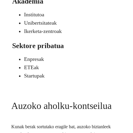
Akademia
Institutoa
Unibertsitateak
Ikerketa-zentroak
Sektore pribatua
Enpresak
ETEak
Startupak
Auzoko aholku-kontseilua
Kunak berak sortutako eragile bat, auzoko biztanleek