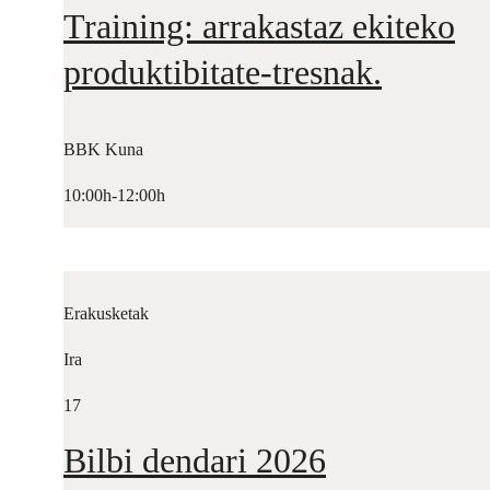
Training: arrakastaz ekiteko
produktibitate-tresnak.
BBK Kuna
10:00h-12:00h
Erakusketak
Ira
17
Bilbi dendari 2026