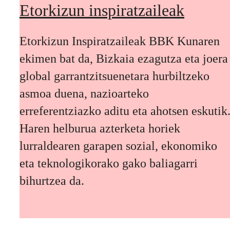
Etorkizun inspiratzaileak
Etorkizun Inspiratzaileak BBK Kunaren
ekimen bat da, Bizkaia ezagutza eta joera
global garrantzitsuenetara hurbiltzeko
asmoa duena, nazioarteko
erreferentziazko aditu eta ahotsen eskutik
Haren helburua azterketa horiek
lurraldearen garapen sozial, ekonomiko
eta teknologikorako gako baliagarri
bihurtzea da.