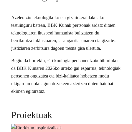
Azelerazio teknologikoko eta gizarte-eraldaketako
testuinguru batean, BBK Kunak pertsonak ardatz dituen
teknologiaren ikuspegi humanista bultzatzen du,
berrikuntza inklusioaren, jasangarritasunaren eta gizarte-
justiziaren zerbitzura dagoen tresna gisa ulertuta.
Begirada horrekin, «Teknologia pertsonentzat» bihurtuko
da BBK Kunaren 2026ko urteko gai-esparrua, teknologiak
pertsonen ongizatea eta bizi-kalitatea hobetzen modu
ukigarrian nola lagun dezakeen aztertzen duten hainbat
ekimen egituratuz.
Proiektuak