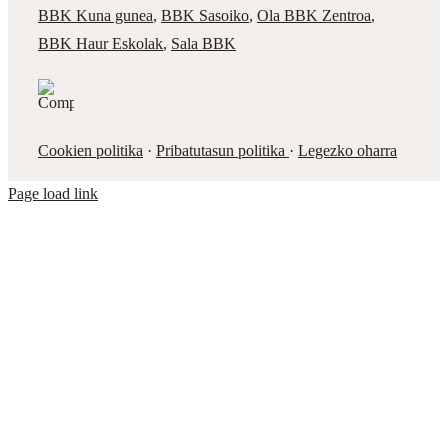
BBK Kuna gunea
,
BBK Sasoiko
,
Ola BBK Zentroa
,
BBK Haur Eskolak
,
Sala BBK
Cookien politika
·
Pribatutasun politika
·
Legezko oharra
Page load link