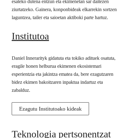
esateko dutena entzun eta ekimenetan sar daitezen
ziurtatzeko. Gainera, konponbideak elkarrekin sortzen
laguntzea, tailer eta saioetan aktiboki parte hartuz.
Institutoa
Daniel Innerarityk gidatuta eta tokiko adituek osatuta,
eragile honen helburua ekimenen ekosistemari
esperientzia eta jakintza ematea da, bere ezagutzaren
bidez ekimen bakoitzaren inpaktua indartuz eta
zabalduz.
Ezagutu Institutoako kideak
Teknologia pertsonentzat