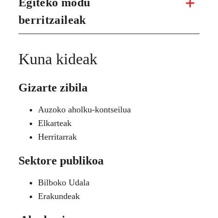
Egiteko modu
berritzaileak
Kuna kideak
Gizarte zibila
Auzoko aholku-kontseilua
Elkarteak
Herritarrak
Sektore publikoa
Bilboko Udala
Erakundeak