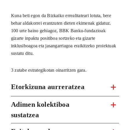
Kuna beti egon da Bizkaiko errealitateari lotuta, bere
behar aldakorrei erantzuten dieten ekimenak gidatuz.
100 urte baino gehiagoz, BBK Banku-fundazioak
gizarte inpaktu positiboa sortzeko eta gizarte
inklusiboagoa eta jasangarriagoa eraikitzeko proiektuak
sustatu ditu.
3 zutabe estrategikotan oinarritzen gara.
Etorkizuna aurreratzea
Adimen kolektiboa
sustatzea