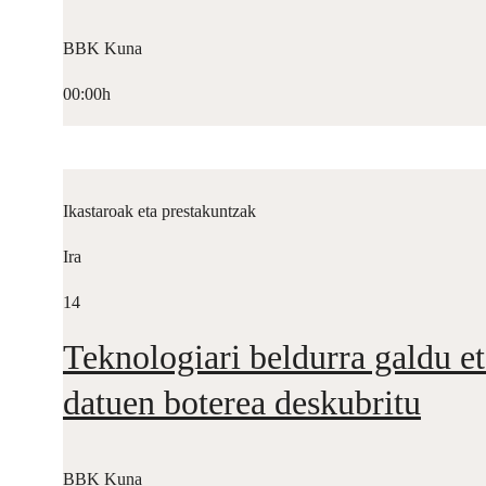
BBK Kuna
00:00h
Ikastaroak eta prestakuntzak
Ira
14
Teknologiari beldurra galdu et
datuen boterea deskubritu
BBK Kuna