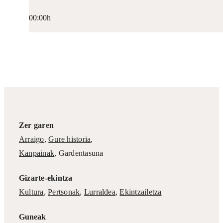
00:00h
Zer garen
Arraigo
,
Gure historia
,
Kanpainak
, Gardentasuna
Gizarte-ekintza
Kultura
,
Pertsonak
,
Lurraldea
,
Ekintzailetza
Guneak