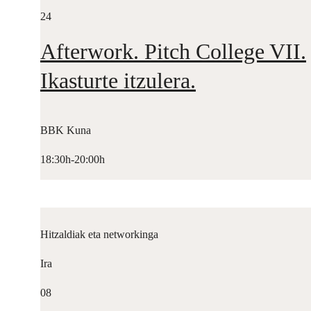
24
Afterwork. Pitch College VII.
Ikasturte itzulera.
BBK Kuna
18:30h-20:00h
Hitzaldiak eta networkinga
Ira
08