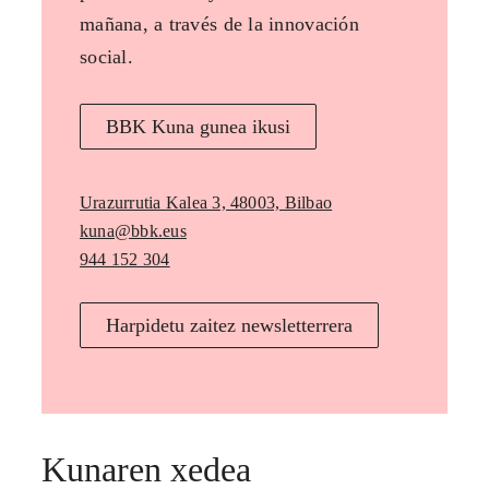
mañana, a través de la innovación
social.
BBK Kuna gunea ikusi
Urazurrutia Kalea 3, 48003, Bilbao
kuna@bbk.eus
944 152 304
Harpidetu zaitez newsletterrera
Kunaren xedea