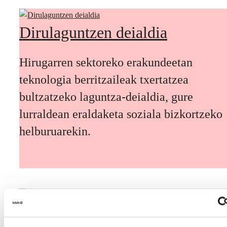
Dirulaguntzen deialdia
Hirugarren sektoreko erakundeetan
teknologia berritzaileak txertatzea
bultzatzeko laguntza-deialdia, gure
lurraldean eraldaketa soziala bizkortzeko
helburuarekin.
Etorkizuneko biztanleak