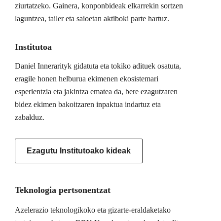
ziurtatzeko. Gainera, konponbideak elkarrekin sortzen
laguntzea, tailer eta saioetan aktiboki parte hartuz.
Institutoa
Daniel Innerarityk gidatuta eta tokiko adituek osatuta,
eragile honen helburua ekimenen ekosistemari
esperientzia eta jakintza ematea da, bere ezagutzaren
bidez ekimen bakoitzaren inpaktua indartuz eta
zabalduz.
Ezagutu Institutoako kideak
Teknologia pertsonentzat
Azelerazio teknologikoko eta gizarte-eraldaketako