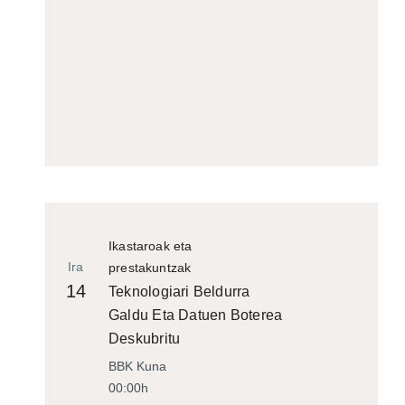
Ikastaroak eta
Ira
prestakuntzak
14
Teknologiari Beldurra
Galdu Eta Datuen Boterea
Deskubritu
BBK Kuna
00:00h