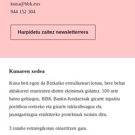
kuna@bbk.eus
944 152 304
Harpidetu zaitez newsletterrera
Kunaren xedea
Kuna beti egon da Bizkaiko errealitateari lotuta, bere behar
aldakorrei erantzuten dieten ekimenak gidatuz. 100 urte
baino gehiagoz, BBK Banku-fundazioak gizarte inpaktu
positiboa sortzeko eta gizarte inklusiboagoa eta
jasangarriagoa eraikitzeko proiektuak sustatu ditu.
3 zutabe estrategikotan oinarritzen gara.