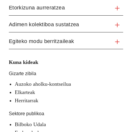
Etorkizuna aurreratzea
Adimen kolektiboa sustatzea
Egiteko modu berritzaileak
Kuna kideak
Gizarte zibila
Auzoko aholku-kontseilua
Elkarteak
Herritarrak
Sektore publikoa
Bilboko Udala