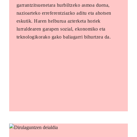
garrantzitsuenetara hurbiltzeko asmoa duena,
nazioarteko erreferentziazko aditu eta ahotsen
eskutik. Haren helburua azterketa horiek
lurraldearen garapen sozial, ekonomiko eta
teknologikorako gako baliagarri bihurtzea da.