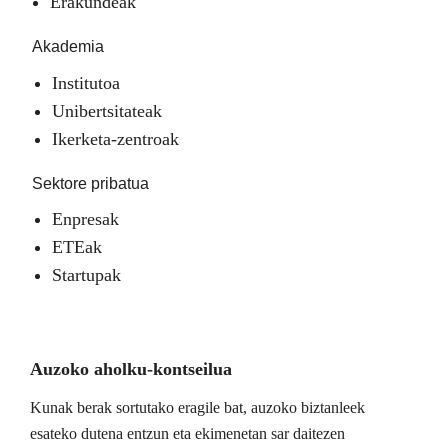
Erakundeak
Akademia
Institutoa
Unibertsitateak
Ikerketa-zentroak
Sektore pribatua
Enpresak
ETEak
Startupak
Auzoko aholku-kontseilua
Kunak berak sortutako eragile bat, auzoko biztanleek
esateko dutena entzun eta ekimenetan sar daitezen