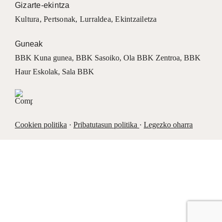
Gizarte-ekintza
Kultura
,
Pertsonak
,
Lurraldea
,
Ekintzailetza
Guneak
BBK Kuna gunea
,
BBK Sasoiko
,
Ola BBK Zentroa
,
BBK
Haur Eskolak
,
Sala BBK
Cookien politika
·
Pribatutasun politika
·
Legezko oharra