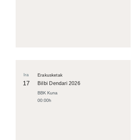
Ira
Erakusketak
17
Bilbi Dendari 2026
BBK Kuna
00:00h