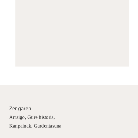
Zer garen
Arraigo
,
Gure historia
,
Kanpainak
, Gardentasuna