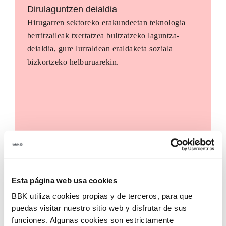
Dirulaguntzen deialdia
Hirugarren sektoreko erakundeetan teknologia
berritzaileak txertatzea bultzatzeko laguntza-
deialdia, gure lurraldean eraldaketa soziala
bizkortzeko helburuarekin.
Esta página web usa cookies
BBK utiliza cookies propias y de terceros, para que
puedas visitar nuestro sitio web y disfrutar de sus
funciones. Algunas cookies son estrictamente