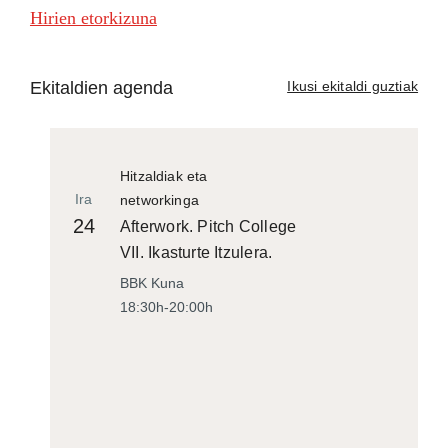
Hirien etorkizuna
Ekitaldien agenda
Ikusi ekitaldi guztiak
Hitzaldiak eta
Ira
networkinga
24
Afterwork. Pitch College
VII. Ikasturte Itzulera.
BBK Kuna
18:30h-20:00h