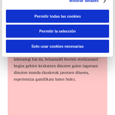
Mostrar detalles
Permitir todas las cookies
Permitir la selección
The Future Game
Solo usar cookies necesarias
The Future Game gazteen parte-hartzerako
laborategi bat da, belaunaldi berriek etorkizunari
begira gehien kezkatzen dituzten gaien inguruan
dituzten mundu-ikuskerak jasotzen dituena,
esperientzia gamifikatu baten bidez.