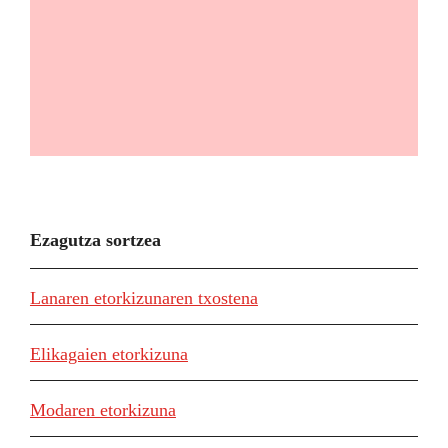
Ezagutza sortzea
Lanaren etorkizunaren txostena
Elikagaien etorkizuna
Modaren etorkizuna