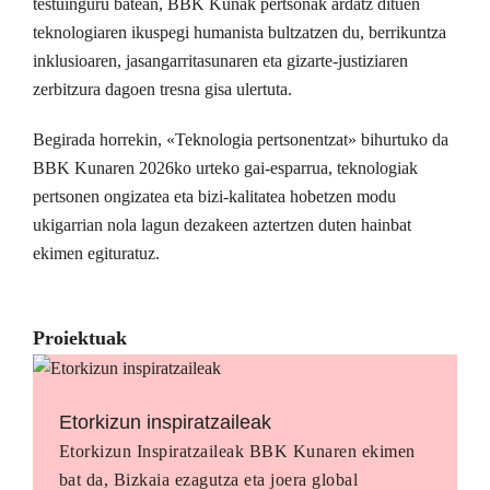
testuinguru batean, BBK Kunak pertsonak ardatz dituen
teknologiaren ikuspegi humanista bultzatzen du, berrikuntza
inklusioaren, jasangarritasunaren eta gizarte-justiziaren
zerbitzura dagoen tresna gisa ulertuta.
Begirada horrekin, «Teknologia pertsonentzat» bihurtuko da
BBK Kunaren 2026ko urteko gai-esparrua, teknologiak
pertsonen ongizatea eta bizi-kalitatea hobetzen modu
ukigarrian nola lagun dezakeen aztertzen duten hainbat
ekimen egituratuz.
Proiektuak
Etorkizun inspiratzaileak
Etorkizun Inspiratzaileak BBK Kunaren ekimen
bat da, Bizkaia ezagutza eta joera global