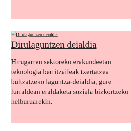
Dirulaguntzen deialdia
Hirugarren sektoreko erakundeetan
teknologia berritzaileak txertatzea
bultzatzeko laguntza-deialdia, gure
lurraldean eraldaketa soziala bizkortzeko
helburuarekin.