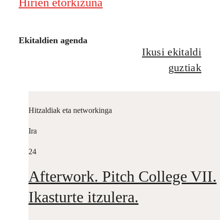
Hirien etorkizuna
Ekitaldien agenda
Ikusi ekitaldi
guztiak
Hitzaldiak eta networkinga
Ira
24
Afterwork. Pitch College VII.
Ikasturte itzulera.