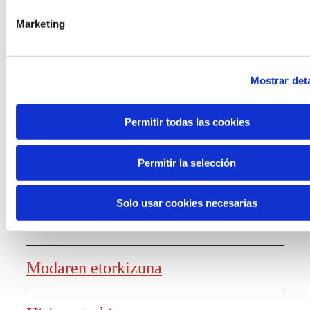
laguntzak
Marketing
Mostrar deta
Ezagutza sortzea
Permitir todas las cookies
Permitir la selección
Lanaren etorkizunaren txostena
Solo usar cookies necesarias
Elikagaien etorkizuna
Modaren etorkizuna