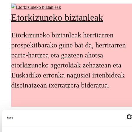
Etorkizuneko biztanleak
Etorkizuneko biztanleak herritarren
prospektibarako gune bat da, herritarren
parte-hartzea eta gazteen ahotsa
etorkizuneko agertokiak zehaztean eta
Euskadiko erronka nagusiei irtenbideak
diseinatzean txertatzera bideratua.