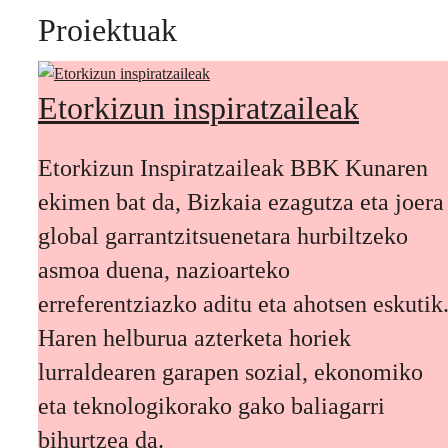
Proiektuak
Etorkizun inspiratzaileak
Etorkizun Inspiratzaileak BBK Kunaren
ekimen bat da, Bizkaia ezagutza eta joera
global garrantzitsuenetara hurbiltzeko
asmoa duena, nazioarteko
erreferentziazko aditu eta ahotsen eskutik
Haren helburua azterketa horiek
lurraldearen garapen sozial, ekonomiko
eta teknologikorako gako baliagarri
bihurtzea da.