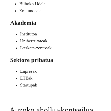
Bilboko Udala
Erakundeak
Akademia
Institutoa
Unibertsitateak
Ikerketa-zentroak
Sektore pribatua
Enpresak
ETEak
Startupak
Auzoko aholku-kontseilua