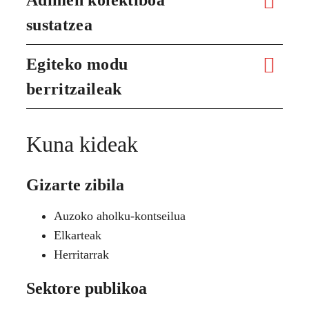
sustatzea
Egiteko modu
berritzaileak
Kuna kideak
Gizarte zibila
Auzoko aholku-kontseilua
Elkarteak
Herritarrak
Sektore publikoa