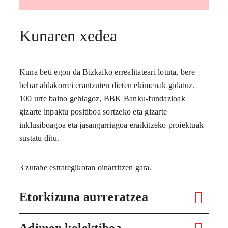
Kunaren xedea
Kuna beti egon da Bizkaiko errealitateari lotuta, bere
behar aldakorrei erantzuten dieten ekimenak gidatuz.
100 urte baino gehiagoz, BBK Banku-fundazioak
gizarte inpaktu positiboa sortzeko eta gizarte
inklusiboagoa eta jasangarriagoa eraikitzeko proiektuak
sustatu ditu.
3 zutabe estrategikotan oinarritzen gara.
Etorkizuna aurreratzea
Adimen kolektiboa