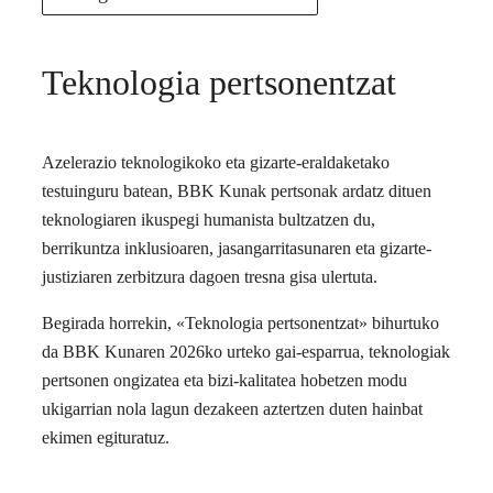
Teknologia pertsonentzat
Azelerazio teknologikoko eta gizarte-eraldaketako
testuinguru batean, BBK Kunak pertsonak ardatz dituen
teknologiaren ikuspegi humanista bultzatzen du,
berrikuntza inklusioaren, jasangarritasunaren eta gizarte-
justiziaren zerbitzura dagoen tresna gisa ulertuta.
Begirada horrekin, «Teknologia pertsonentzat» bihurtuko
da BBK Kunaren 2026ko urteko gai-esparrua, teknologiak
pertsonen ongizatea eta bizi-kalitatea hobetzen modu
ukigarrian nola lagun dezakeen aztertzen duten hainbat
ekimen egituratuz.