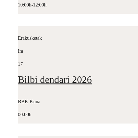
10:00h-12:00h
Erakusketak
Ira
17
Bilbi dendari 2026
BBK Kuna
00:00h