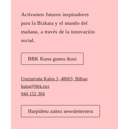
Activamos futuros inspiradores
para la Bizkaia y el mundo del
mañana, a través de la innovación
social.
BBK Kuna gunea ikusi
Urazurrutia Kalea 3, 48003, Bilbao
kuna@bbk.eus
944 152 304
Harpidetu zaitez newsletterrera