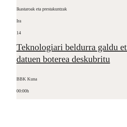
Ikastaroak eta prestakuntzak
Ira
14
Teknologiari beldurra galdu et
datuen boterea deskubritu
BBK Kuna
00:00h