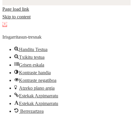
Page load link
Skip to content
Open
toolbar
Irisgarritasun-tresnak
Handitu Testua
Txikitu testua
Grisen eskala
Kontraste handia
Kontraste negatiboa
Atzeko plano argia
Estekak Azpimarratu
Estekak Azpimarratu
Berrezartzea