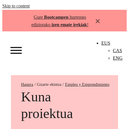
Skip to content
Gure
Bootcampen
hurrengo
×
ediziorako
izen emate irekiak
!
EUS
CAS
ENG
Hasiera
Empleo y Emprendimiento
Kuna
proiektua