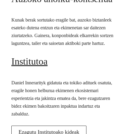
Kunak berak sortutako eragile bat, auzoko biztanleek
esateko dutena entzun eta ekimenetan sar daitezen
ziurtatzeko. Gainera, konponbideak elkarrekin sortzen
laguntzea, tailer eta saioetan aktiboki parte hartuz.
Institutoa
Daniel Innerarityk gidatuta eta tokiko adituek osatuta,
eragile honen helburua ekimenen ekosistemari
esperientzia eta jakintza ematea da, bere ezagutzaren
bidez ekimen bakoitzaren inpaktua indartuz eta
zabalduz.
Ezagutu Institutoako kideak