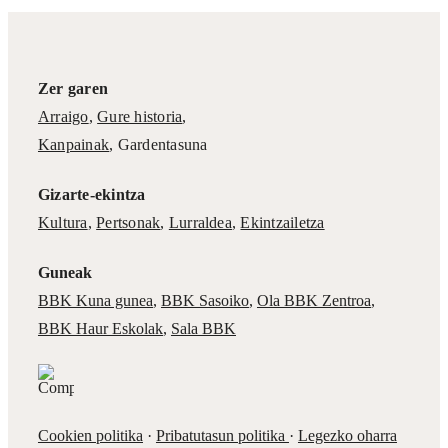
Zer garen
Arraigo
,
Gure historia
,
Kanpainak
, Gardentasuna
Gizarte-ekintza
Kultura
,
Pertsonak
,
Lurraldea
,
Ekintzailetza
Guneak
BBK Kuna gunea
,
BBK Sasoiko
,
Ola BBK Zentroa
,
BBK Haur Eskolak
,
Sala BBK
Cookien politika
·
Pribatutasun politika
·
Legezko oharra