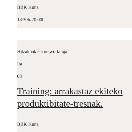
BBK Kuna
18:30h-20:00h
Hitzaldiak eta networkinga
Ira
08
Training: arrakastaz ekiteko
produktibitate-tresnak.
BBK Kuna