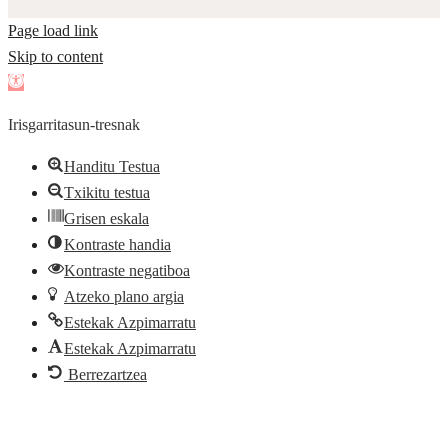
Page load link
Skip to content
Open
toolbar
Irisgarritasun-tresnak
Handitu Testua
Txikitu testua
Grisen eskala
Kontraste handia
Kontraste negatiboa
Atzeko plano argia
Estekak Azpimarratu
Estekak Azpimarratu
Berrezartzea