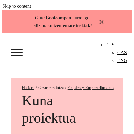
Skip to content
Gure
Bootcampen
hurrengo
×
ediziorako
izen emate irekiak
!
EUS
CAS
ENG
Hasiera
Empleo y Emprendimiento
Kuna
proiektua