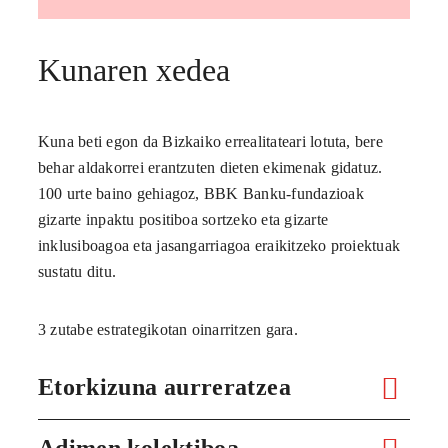
Kunaren xedea
Kuna beti egon da Bizkaiko errealitateari lotuta, bere
behar aldakorrei erantzuten dieten ekimenak gidatuz.
100 urte baino gehiagoz, BBK Banku-fundazioak
gizarte inpaktu positiboa sortzeko eta gizarte
inklusiboagoa eta jasangarriagoa eraikitzeko proiektuak
sustatu ditu.
3 zutabe estrategikotan oinarritzen gara.
Etorkizuna aurreratzea
Adimen kolektiboa