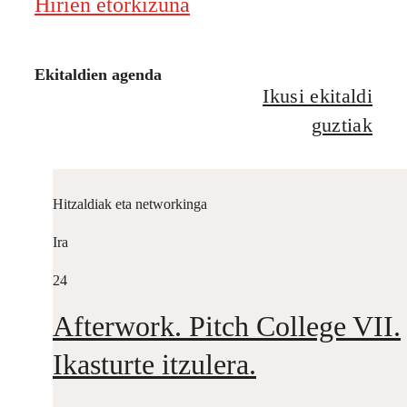
Hirien etorkizuna
Ekitaldien agenda
Ikusi ekitaldi
guztiak
Hitzaldiak eta networkinga
Ira
24
Afterwork. Pitch College VII.
Ikasturte itzulera.