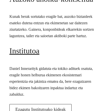
Kunak berak sortutako eragile bat, auzoko biztanleek
esateko dutena entzun eta ekimenetan sar daitezen
ziurtatzeko. Gainera, konponbideak elkarrekin sortzen
laguntzea, tailer eta saioetan aktiboki parte hartuz.
Institutoa
Daniel Innerarityk gidatuta eta tokiko adituek osatuta,
eragile honen helburua ekimenen ekosistemari
esperientzia eta jakintza ematea da, bere ezagutzaren
bidez ekimen bakoitzaren inpaktua indartuz eta
zabalduz.
Ezagutu Institutoako kideak