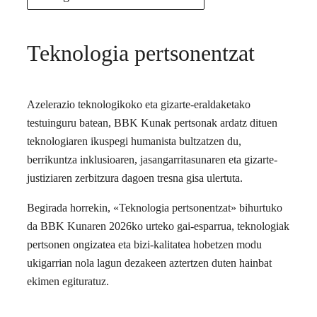
Teknologia pertsonentzat
Azelerazio teknologikoko eta gizarte-eraldaketako
testuinguru batean, BBK Kunak pertsonak ardatz dituen
teknologiaren ikuspegi humanista bultzatzen du,
berrikuntza inklusioaren, jasangarritasunaren eta gizarte-
justiziaren zerbitzura dagoen tresna gisa ulertuta.
Begirada horrekin, «Teknologia pertsonentzat» bihurtuko
da BBK Kunaren 2026ko urteko gai-esparrua, teknologiak
pertsonen ongizatea eta bizi-kalitatea hobetzen modu
ukigarrian nola lagun dezakeen aztertzen duten hainbat
ekimen egituratuz.