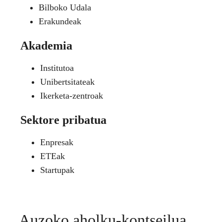
Bilboko Udala
Erakundeak
Akademia
Institutoa
Unibertsitateak
Ikerketa-zentroak
Sektore pribatua
Enpresak
ETEak
Startupak
Auzoko aholku-kontseilua