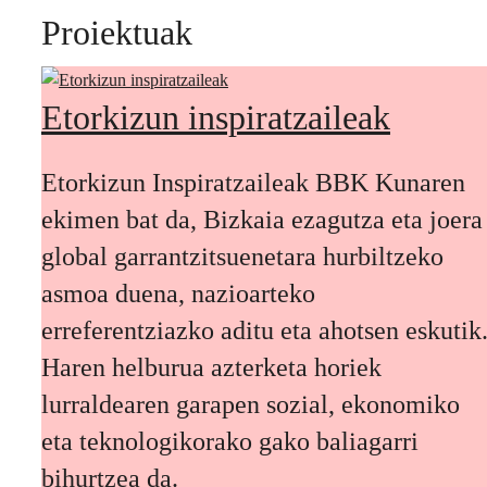
Proiektuak
Etorkizun inspiratzaileak
Etorkizun Inspiratzaileak BBK Kunaren
ekimen bat da, Bizkaia ezagutza eta joera
global garrantzitsuenetara hurbiltzeko
asmoa duena, nazioarteko
erreferentziazko aditu eta ahotsen eskutik
Haren helburua azterketa horiek
lurraldearen garapen sozial, ekonomiko
eta teknologikorako gako baliagarri
bihurtzea da.