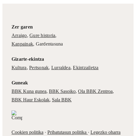
Zer garen
Arraigo
,
Gure historia
,
Kanpainak
, Gardentasuna
Gizarte-ekintza
Kultura
,
Pertsonak
,
Lurraldea
,
Ekintzailetza
Guneak
BBK Kuna gunea
,
BBK Sasoiko
,
Ola BBK Zentroa
,
BBK Haur Eskolak
,
Sala BBK
Cookien politika
·
Pribatutasun politika
·
Legezko oharra