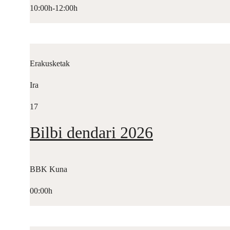
10:00h-12:00h
Erakusketak
Ira
17
Bilbi dendari 2026
BBK Kuna
00:00h