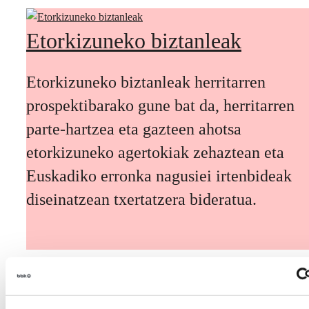
Etorkizuneko biztanleak
Etorkizuneko biztanleak herritarren
prospektibarako gune bat da, herritarren
parte-hartzea eta gazteen ahotsa
etorkizuneko agertokiak zehaztean eta
Euskadiko erronka nagusiei irtenbideak
diseinatzean txertatzera bideratua.