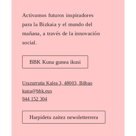
Activamos futuros inspiradores
para la Bizkaia y el mundo del
mañana, a través de la innovación
social.
BBK Kuna gunea ikusi
Urazurrutia Kalea 3, 48003, Bilbao
kuna@bbk.eus
944 152 304
Harpidetu zaitez newsletterrera