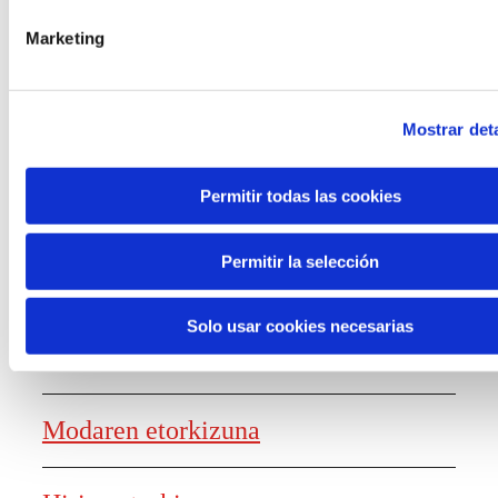
laguntzak
Marketing
Mostrar deta
Ezagutza sortzea
Permitir todas las cookies
Permitir la selección
Lanaren etorkizunaren txostena
Solo usar cookies necesarias
Elikagaien etorkizuna
Modaren etorkizuna