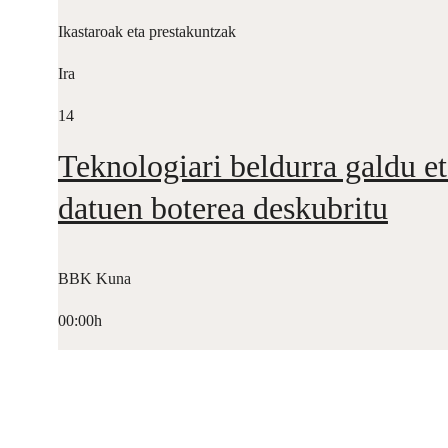
Ikastaroak eta prestakuntzak
Ira
14
Teknologiari beldurra galdu et
datuen boterea deskubritu
BBK Kuna
00:00h