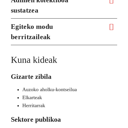
sustatzea
Egiteko modu
berritzaileak
Kuna kideak
Gizarte zibila
Auzoko aholku-kontseilua
Elkarteak
Herritarrak
Sektore publikoa