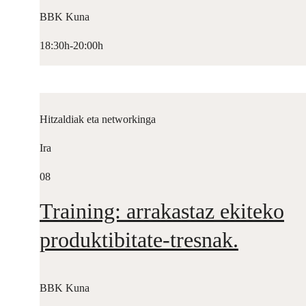
BBK Kuna
18:30h-20:00h
Hitzaldiak eta networkinga
Ira
08
Training: arrakastaz ekiteko
produktibitate-tresnak.
BBK Kuna