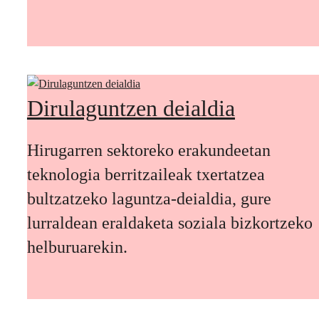
Dirulaguntzen deialdia
Hirugarren sektoreko erakundeetan
teknologia berritzaileak txertatzea
bultzatzeko laguntza-deialdia, gure
lurraldean eraldaketa soziala bizkortzeko
helburuarekin.