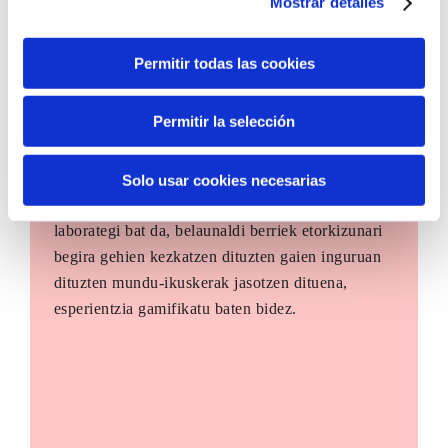
Mostrar detalles
Permitir todas las cookies
Permitir la selección
The Future Game
Solo usar cookies necesarias
The Future Game gazteen parte-hartzerako
laborategi bat da, belaunaldi berriek etorkizunari
begira gehien kezkatzen dituzten gaien inguruan
dituzten mundu-ikuskerak jasotzen dituena,
esperientzia gamifikatu baten bidez.