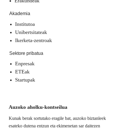
Erakundeak
Akademia
Institutoa
Unibertsitateak
Ikerketa-zentroak
Sektore pribatua
Enpresak
ETEak
Startupak
Auzoko aholku-kontseilua
Kunak berak sortutako eragile bat, auzoko biztanleek
esateko dutena entzun eta ekimenetan sar daitezen