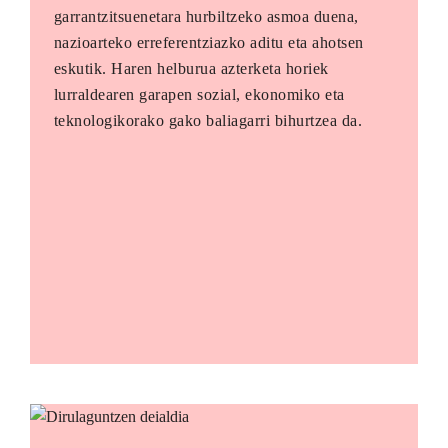
garrantzitsuenetara hurbiltzeko asmoa duena,
nazioarteko erreferentziazko aditu eta ahotsen
eskutik. Haren helburua azterketa horiek
lurraldearen garapen sozial, ekonomiko eta
teknologikorako gako baliagarri bihurtzea da.