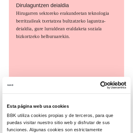
Dirulaguntzen deialdia
Hirugarren sektoreko erakundeetan teknologia
berritzaileak txertatzea bultzatzeko laguntza-
deialdia, gure lurraldean eraldaketa soziala
bizkortzeko helburuarekin.
Esta página web usa cookies
BBK utiliza cookies propias y de terceros, para que
puedas visitar nuestro sitio web y disfrutar de sus
funciones. Algunas cookies son estrictamente