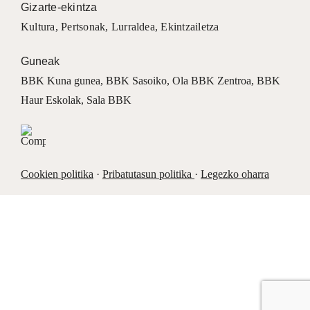
Gizarte-ekintza
Kultura
,
Pertsonak
,
Lurraldea
,
Ekintzailetza
Guneak
BBK Kuna gunea
,
BBK Sasoiko
,
Ola BBK Zentroa
,
BBK
Haur Eskolak
,
Sala BBK
Cookien politika
·
Pribatutasun politika
·
Legezko oharra