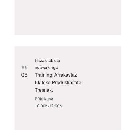
Hitzaldiak eta
Ira
networkinga
08
Training: Arrakastaz
Ekiteko Produktibitate-
Tresnak.
BBK Kuna
10:00h-12:00h