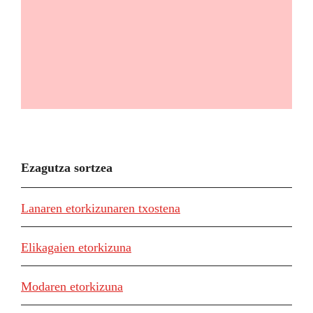
Ezagutza sortzea
Lanaren etorkizunaren txostena
Elikagaien etorkizuna
Modaren etorkizuna