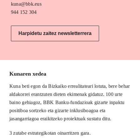
kuna@bbk.eus
944 152 304
Harpidetu zaitez newsletterrera
Kunaren xedea
Kuna beti egon da Bizkaiko errealitateari lotuta, bere behar
aldakorrei erantzuten dieten ekimenak gidatuz. 100 urte
baino gehiagoz, BBK Banku-fundazioak gizarte inpaktu
positiboa sortzeko eta gizarte inklusiboagoa eta
jasangarriagoa eraikitzeko proiektuak sustatu ditu.
3 zutabe estrategikotan oinarritzen gara.