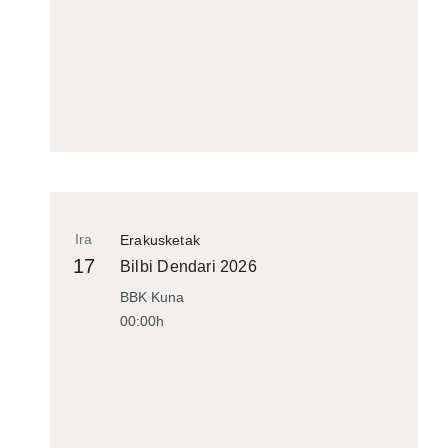
Ira
Erakusketak
17
Bilbi Dendari 2026
BBK Kuna
00:00h