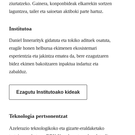
ziurtatzeko. Gainera, konponbideak elkarrekin sortzen
laguntzea, tailer eta saioetan aktiboki parte hartuz.
Institutoa
Daniel Innerarityk gidatuta eta tokiko adituek osatuta,
eragile honen helburua ekimenen ekosistemari
esperientzia eta jakintza ematea da, bere ezagutzaren
bidez ekimen bakoitzaren inpaktua indartuz eta
zabalduz.
Ezagutu Institutoako kideak
Teknologia pertsonentzat
Azelerazio teknologikoko eta gizarte-eraldaketako