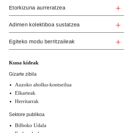
Etorkizuna aurreratzea
Adimen kolektiboa sustatzea
Egiteko modu berritzaileak
Kuna kideak
Gizarte zibila
Auzoko aholku-kontseilua
Elkarteak
Herritarrak
Sektore publikoa
Bilboko Udala