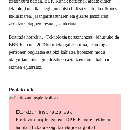
testuinguru batean, BBK Kunak pertsonak ardatz dituen
teknologiaren ikuspegi humanista bultzatzen du, berrikuntza
inklusioaren, jasangarritasunaren eta gizarte-justiziaren
zerbitzura dagoen tresna gisa ulertuta.
Begirada horrekin, «Teknologia pertsonentzat» bihurtuko da
BBK Kunaren 2026ko urteko gai-esparrua, teknologiak
pertsonen ongizatea eta bizi-kalitatea hobetzen modu
ukigarrian nola lagun dezakeen aztertzen duten hainbat
ekimen egituratuz.
Proiektuak
Etorkizun inspiratzaileak
Etorkizun Inspiratzaileak BBK Kunaren ekimen
bat da, Bizkaia ezagutza eta joera global