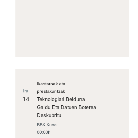
Ikastaroak eta
Ira
prestakuntzak
14
Teknologiari Beldurra
Galdu Eta Datuen Boterea
Deskubritu
BBK Kuna
00:00h