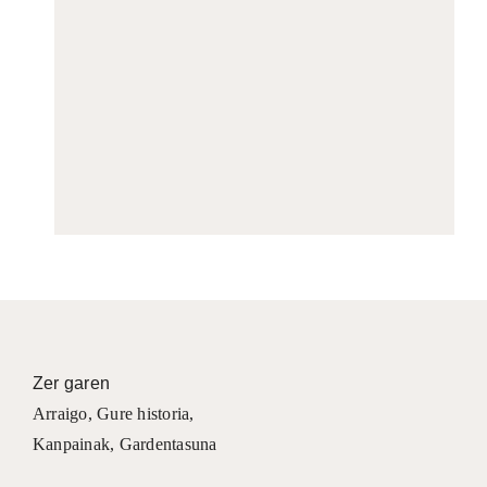
Zer garen
Arraigo
,
Gure historia
,
Kanpainak
, Gardentasuna