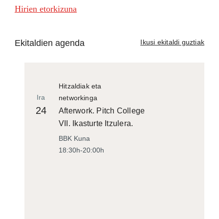
Hirien etorkizuna
Ekitaldien agenda
Ikusi ekitaldi guztiak
Hitzaldiak eta
Ira
networkinga
24
Afterwork. Pitch College
VII. Ikasturte Itzulera.
BBK Kuna
18:30h-20:00h