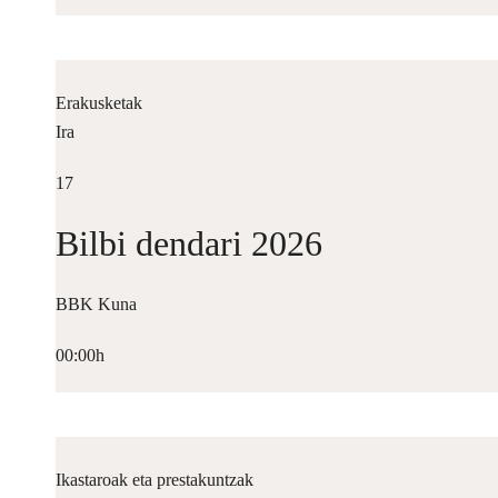
Erakusketak
Ira
17
Bilbi dendari 2026
BBK Kuna
00:00h
Ikastaroak eta prestakuntzak