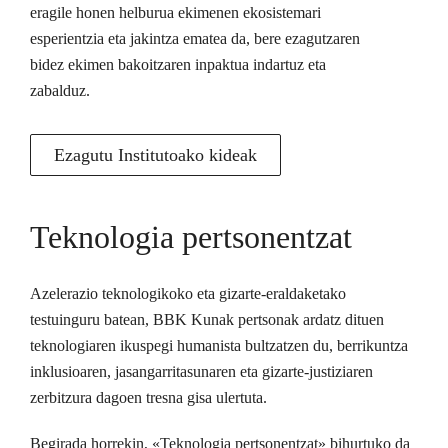
eragile honen helburua ekimenen ekosistemari
esperientzia eta jakintza ematea da, bere ezagutzaren
bidez ekimen bakoitzaren inpaktua indartuz eta
zabalduz.
Ezagutu Institutoako kideak
Teknologia pertsonentzat
Azelerazio teknologikoko eta gizarte-eraldaketako
testuinguru batean, BBK Kunak pertsonak ardatz dituen
teknologiaren ikuspegi humanista bultzatzen du, berrikuntza
inklusioaren, jasangarritasunaren eta gizarte-justiziaren
zerbitzura dagoen tresna gisa ulertuta.
Begirada horrekin, «Teknologia pertsonentzat» bihurtuko da