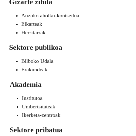
Gizarte zibila
Auzoko aholku-kontseilua
Elkarteak
Herritarrak
Sektore publikoa
Bilboko Udala
Erakundeak
Akademia
Institutoa
Unibertsitateak
Ikerketa-zentroak
Sektore pribatua