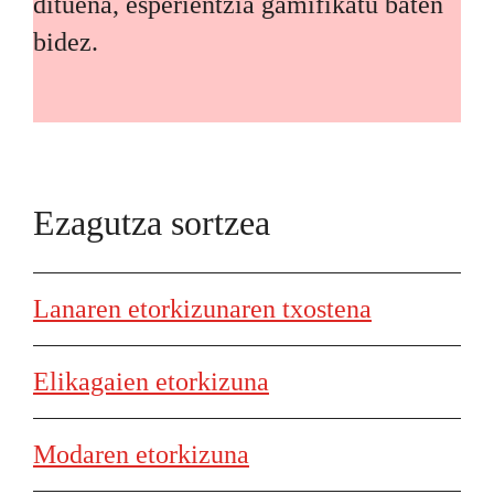
dituena, esperientzia gamifikatu baten
bidez.
Ezagutza sortzea
Lanaren etorkizunaren txostena
Elikagaien etorkizuna
Modaren etorkizuna