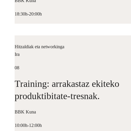
BBK Kuna
18:30h-20:00h
Hitzaldiak eta networkinga
Ira
08
Training: arrakastaz ekiteko
produktibitate-tresnak.
BBK Kuna
10:00h-12:00h