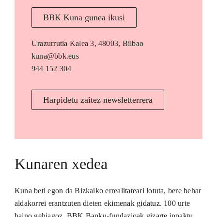
BBK Kuna gunea ikusi
Urazurrutia Kalea 3, 48003, Bilbao
kuna@bbk.eus
944 152 304
Harpidetu zaitez newsletterrera
Kunaren xedea
Kuna beti egon da Bizkaiko errealitateari lotuta, bere behar
aldakorrei erantzuten dieten ekimenak gidatuz. 100 urte
baino gehiagoz, BBK Banku-fundazioak gizarte inpaktu