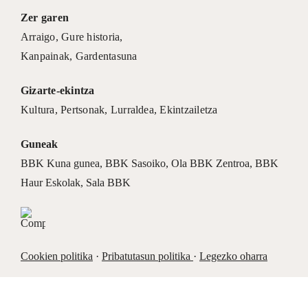
Zer garen
Arraigo
,
Gure historia
,
Kanpainak
, Gardentasuna
Gizarte-ekintza
Kultura
,
Pertsonak
,
Lurraldea
,
Ekintzailetza
Guneak
BBK Kuna gunea
,
BBK Sasoiko
,
Ola BBK Zentroa
,
BBK
Haur Eskolak
,
Sala BBK
Cookien politika
·
Pribatutasun politika
·
Legezko oharra