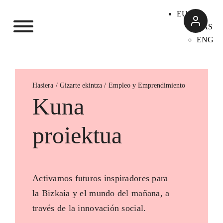
EUS
CAS
ENG
Hasiera
Empleo y Emprendimiento
Kuna
proiektua
Activamos futuros inspiradores para
la Bizkaia y el mundo del mañana, a
través de la innovación social.