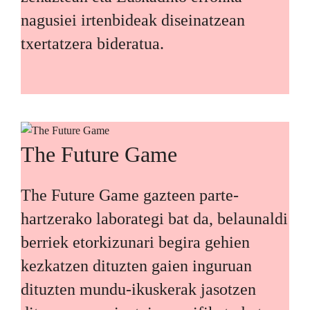
nagusiei irtenbideak diseinatzean
txertatzera bideratua.
The Future Game
The Future Game gazteen parte-
hartzerako laborategi bat da, belaunaldi
berriek etorkizunari begira gehien
kezkatzen dituzten gaien inguruan
dituzten mundu-ikuskerak jasotzen