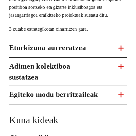
positiboa sortzeko eta gizarte inklusiboagoa eta
jasangarriagoa eraikitzeko proiektuak sustatu ditu.
3 zutabe estrategikotan oinarritzen gara.
Etorkizuna aurreratzea
Adimen kolektiboa
sustatzea
Egiteko modu berritzaileak
Kuna kideak