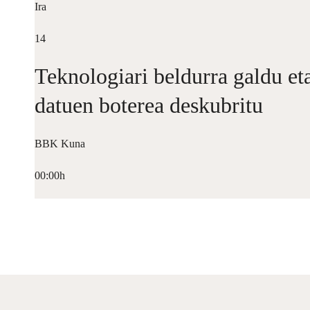
Ira
14
Teknologiari beldurra galdu et
datuen boterea deskubritu
BBK Kuna
00:00h