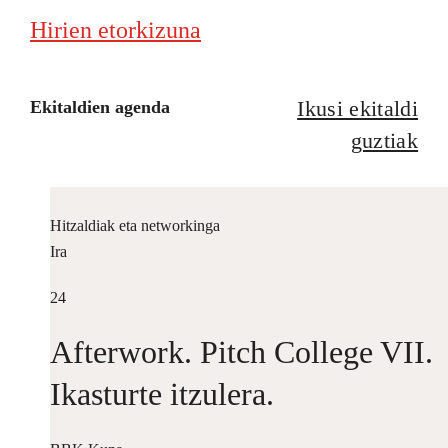
Hirien etorkizuna
Ikusi ekitaldi
Ekitaldien agenda
guztiak
Hitzaldiak eta networkinga
Ira
24
Afterwork. Pitch College VII.
Ikasturte itzulera.