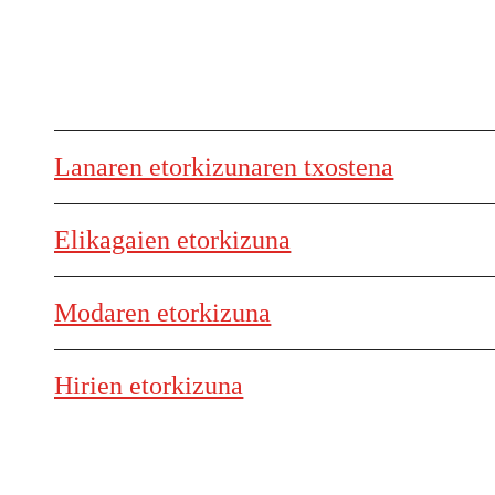
Lanaren etorkizunaren txostena
Elikagaien etorkizuna
Modaren etorkizuna
Hirien etorkizuna