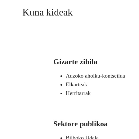
Kuna kideak
Gizarte zibila
Auzoko aholku-kontseilua
Elkarteak
Herritarrak
Sektore publikoa
Bilboko Udala