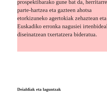
prospektibarako gune bat da, herritarr
parte-hartzea eta gazteen ahotsa
etorkizuneko agertokiak zehaztean eta
Euskadiko erronka nagusiei irtenbidea
diseinatzean txertatzera bideratua.
Deialdiak eta laguntzak