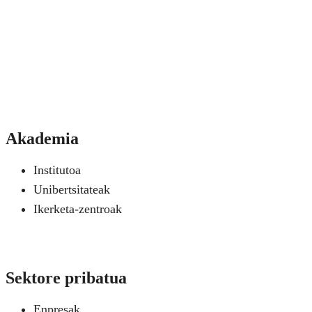
Akademia
Institutoa
Unibertsitateak
Ikerketa-zentroak
Sektore pribatua
Enpresak