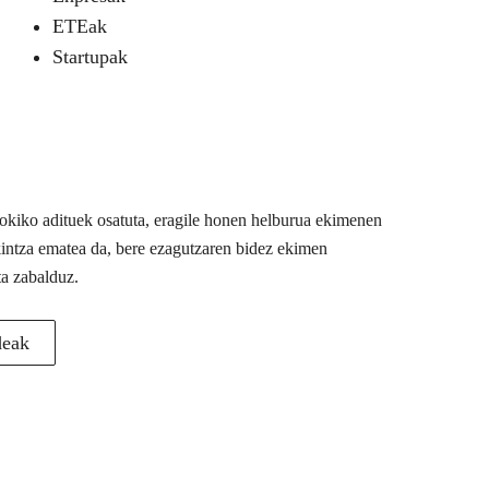
ETEak
Startupak
 tokiko adituek osatuta, eragile honen helburua ekimenen
akintza ematea da, bere ezagutzaren bidez ekimen
ta zabalduz.
deak