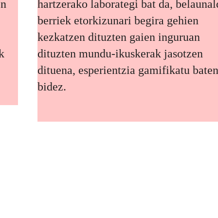
en
hartzerako laborategi bat da, belaunal
berriek etorkizunari begira gehien
kezkatzen dituzten gaien inguruan
k
dituzten mundu-ikuskerak jasotzen
dituena, esperientzia gamifikatu bate
bidez.