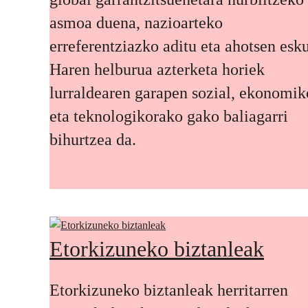
asmoa duena, nazioarteko
erreferentziazko aditu eta ahotsen esku
Haren helburua azterketa horiek
lurraldearen garapen sozial, ekonomik
eta teknologikorako gako baliagarri
bihurtzea da.
Etorkizuneko biztanleak
Etorkizuneko biztanleak herritarren