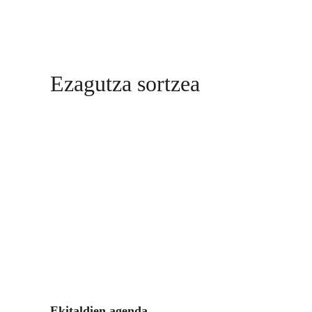
Ezagutza sortzea
Ekitaldien agenda