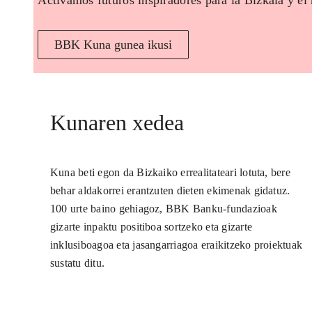
Activamos futuros inspiradores para la Bizkaia y el
BBK Kuna gunea ikusi
Kunaren xedea
Kuna beti egon da Bizkaiko errealitateari lotuta, bere
behar aldakorrei erantzuten dieten ekimenak gidatuz.
100 urte baino gehiagoz, BBK Banku-fundazioak
gizarte inpaktu positiboa sortzeko eta gizarte
inklusiboagoa eta jasangarriagoa eraikitzeko proiektuak
sustatu ditu.