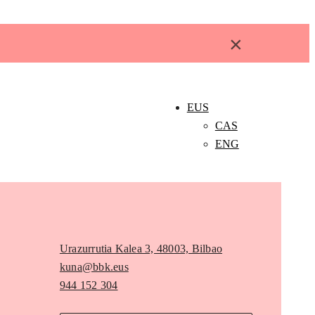
×
EUS
CAS
ENG
Urazurrutia Kalea 3, 48003, Bilbao
kuna@bbk.eus
944 152 304