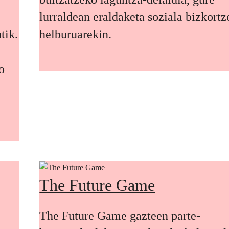
lurraldean eraldaketa soziala bizkort
tik.
helburuarekin.
o
The Future Game
The Future Game gazteen parte-