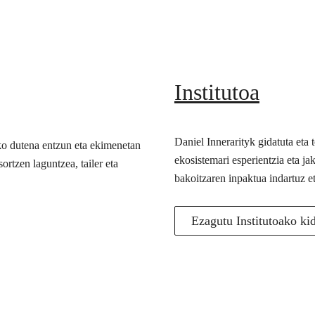
Institutoa
Daniel Innerarityk gidatuta eta
ko dutena entzun eta ekimenetan
ekosistemari esperientzia eta j
ortzen laguntzea, tailer eta
bakoitzaren inpaktua indartuz e
Ezagutu Institutoako ki