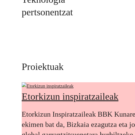
pertsonentzat
Proiektuak
Etorkizun inspiratzaileak
Etorkizun Inspiratzaileak BBK Kunar
ekimen bat da, Bizkaia ezagutza eta j
global garrantzitsuenetara hurbiltzeko