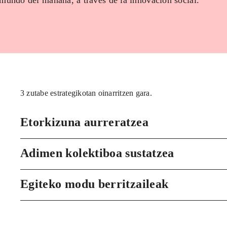
 mundo del mañana, a través de la innovación social.
3 zutabe estrategikotan oinarritzen gara.
Etorkizuna aurreratzea
Adimen kolektiboa sustatzea
Egiteko modu berritzaileak