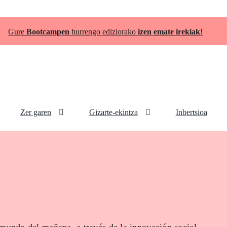
Gure
Bootcampen
hurrengo ediziorako
izen emate irekiak
!
Zer garen
Gizarte-ekintza
Inbertsioa