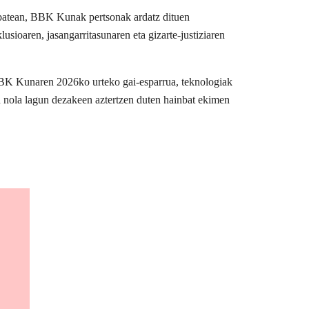
u batean, BBK Kunak pertsonak ardatz dituen
usioaren, jasangarritasunaren eta gizarte-justiziaren
BBK Kunaren 2026ko urteko gai-esparrua, teknologiak
n nola lagun dezakeen aztertzen duten hainbat ekimen