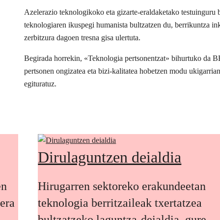
Azelerazio teknologikoko eta gizarte-eraldaketako testuingur
teknologiaren ikuspegi humanista bultzatzen du, berrikuntza inkl
zerbitzura dagoen tresna gisa ulertuta.
Begirada horrekin, «Teknologia pertsonentzat» bihurtuko da 
pertsonen ongizatea eta bizi-kalitatea hobetzen modu ukigarria
egituratuz.
Dirulaguntzen deialdia
en
Hirugarren sektoreko erakundeetan
oera
teknologia berritzaileak txertatzea
bultzatzeko laguntza-deialdia, gure