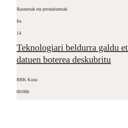
Ikastaroak eta prestakuntzak
Ira
14
Teknologiari beldurra galdu et
datuen boterea deskubritu
BBK Kuna
00:00h