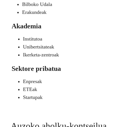
Bilboko Udala
Erakundeak
Akademia
Institutoa
Unibertsitateak
Ikerketa-zentroak
Sektore pribatua
Enpresak
ETEak
Startupak
Auzoko aholku-kontseilua