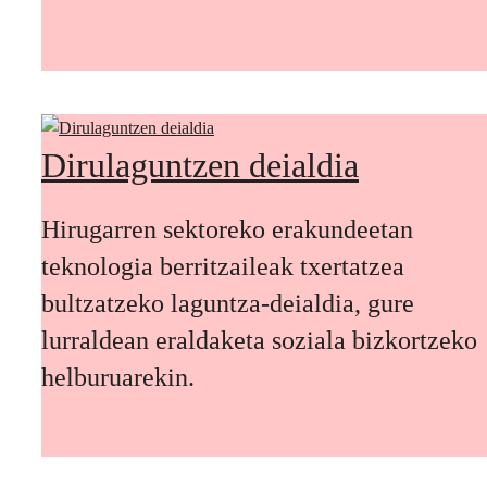
Dirulaguntzen deialdia
Hirugarren sektoreko erakundeetan
teknologia berritzaileak txertatzea
bultzatzeko laguntza-deialdia, gure
lurraldean eraldaketa soziala bizkortzeko
helburuarekin.