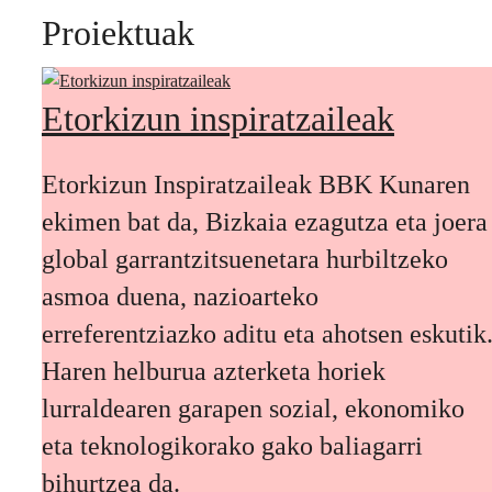
Proiektuak
Etorkizun inspiratzaileak
Etorkizun Inspiratzaileak BBK Kunaren
ekimen bat da, Bizkaia ezagutza eta joera
global garrantzitsuenetara hurbiltzeko
asmoa duena, nazioarteko
erreferentziazko aditu eta ahotsen eskutik
Haren helburua azterketa horiek
lurraldearen garapen sozial, ekonomiko
eta teknologikorako gako baliagarri
bihurtzea da.