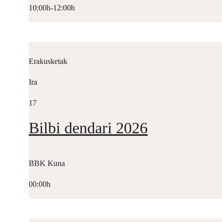
10:00h-12:00h
Erakusketak
Ira
17
Bilbi dendari 2026
BBK Kuna
00:00h