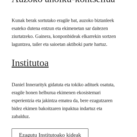
Kunak berak sortutako eragile bat, auzoko biztanleek
esateko dutena entzun eta ekimenetan sar daitezen
ziurtatzeko. Gainera, konponbideak elkarrekin sortzen
laguntzea, tailer eta saioetan aktiboki parte hartuz.
Institutoa
Daniel Innerarityk gidatuta eta tokiko adituek osatuta,
eragile honen helburua ekimenen ekosistemari
esperientzia eta jakintza ematea da, bere ezagutzaren
bidez ekimen bakoitzaren inpaktua indartuz eta
zabalduz.
Ezagutu Institutoako kideak