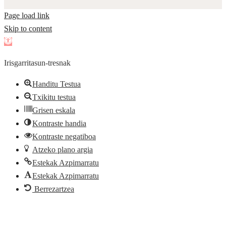
Page load link
Skip to content
Open
toolbar
Irisgarritasun-tresnak
Handitu Testua
Txikitu testua
Grisen eskala
Kontraste handia
Kontraste negatiboa
Atzeko plano argia
Estekak Azpimarratu
Estekak Azpimarratu
Berrezartzea