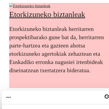
Etorkizuneko biztanleak
Etorkizuneko biztanleak herritarren
prospektibarako gune bat da, herritarren
parte-hartzea eta gazteen ahotsa
etorkizuneko agertokiak zehaztean eta
Euskadiko erronka nagusiei irtenbideak
diseinatzean txertatzera bideratua.