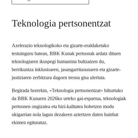
Teknologia pertsonentzat
Azelerazio teknologikoko eta gizarte-eraldaketako
testuinguru batean, BBK Kunak pertsonak ardatz dituen
teknologiaren ikuspegi humanista bultzatzen du,
berrikuntza inklusioaren, jasangarritasunaren eta gizarte-
justiziaren zerbitzura dagoen tresna gisa ulertuta.
Begirada horrekin, «Teknologia pertsonentzat» bihurtuko
da BBK Kunaren 2026ko urteko gai-esparrua, teknologiak
pertsonen ongizatea eta bizi-kalitatea hobetzen modu
ukigarrian nola lagun dezakeen aztertzen duten hainbat
ekimen egituratuz.