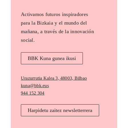
Activamos futuros inspiradores
para la Bizkaia y el mundo del
mañana, a través de la innovación
social.
BBK Kuna gunea ikusi
Urazurrutia Kalea 3, 48003, Bilbao
kuna@bbk.eus
944 152 304
Harpidetu zaitez newsletterrera