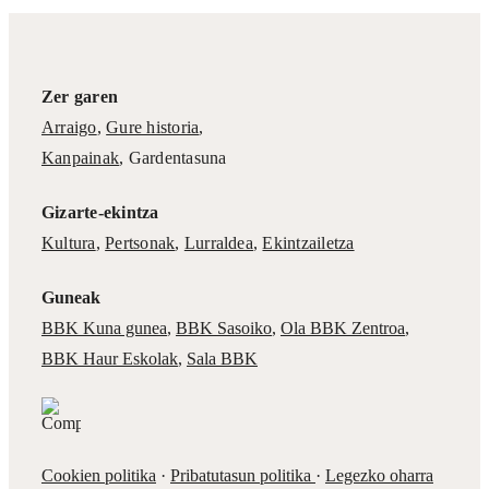
Zer garen
Arraigo
,
Gure historia
,
Kanpainak
, Gardentasuna
Gizarte-ekintza
Kultura
,
Pertsonak
,
Lurraldea
,
Ekintzailetza
Guneak
BBK Kuna gunea
,
BBK Sasoiko
,
Ola BBK Zentroa
,
BBK Haur Eskolak
,
Sala BBK
Cookien politika
·
Pribatutasun politika
·
Legezko oharra