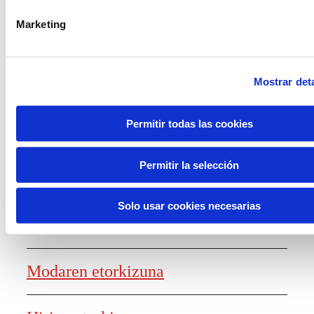
laguntzak
Marketing
Mostrar deta
Ezagutza sortzea
Permitir todas las cookies
Permitir la selección
Lanaren etorkizunaren txostena
Solo usar cookies necesarias
Elikagaien etorkizuna
Modaren etorkizuna