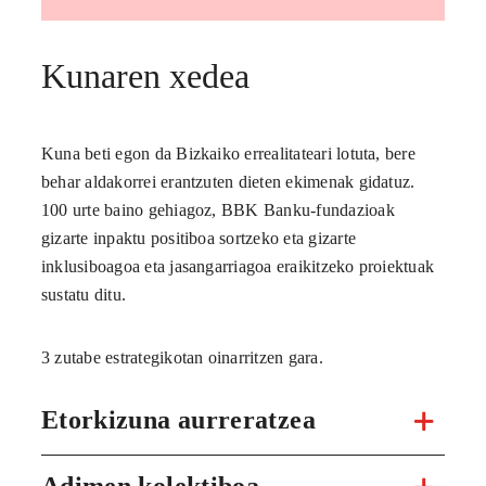
Kunaren xedea
Kuna beti egon da Bizkaiko errealitateari lotuta, bere
behar aldakorrei erantzuten dieten ekimenak gidatuz.
100 urte baino gehiagoz, BBK Banku-fundazioak
gizarte inpaktu positiboa sortzeko eta gizarte
inklusiboagoa eta jasangarriagoa eraikitzeko proiektuak
sustatu ditu.
3 zutabe estrategikotan oinarritzen gara.
Etorkizuna aurreratzea
Adimen kolektiboa