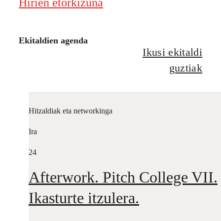
Hirien etorkizuna
Ekitaldien agenda
Ikusi ekitaldi
guztiak
Hitzaldiak eta networkinga
Ira
24
Afterwork. Pitch College VII.
Ikasturte itzulera.