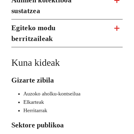
sustatzea
Egiteko modu
berritzaileak
Kuna kideak
Gizarte zibila
Auzoko aholku-kontseilua
Elkarteak
Herritarrak
Sektore publikoa