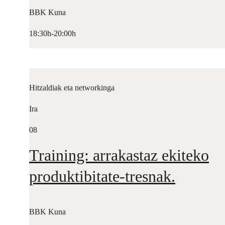
BBK Kuna
18:30h-20:00h
Hitzaldiak eta networkinga
Ira
08
Training: arrakastaz ekiteko
produktibitate-tresnak.
BBK Kuna