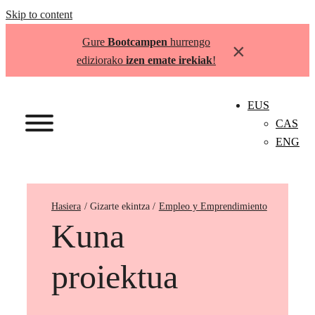
Skip to content
Gure
Bootcampen
hurrengo
×
ediziorako
izen emate irekiak
!
EUS
CAS
ENG
Hasiera
Empleo y Emprendimiento
Kuna
proiektua