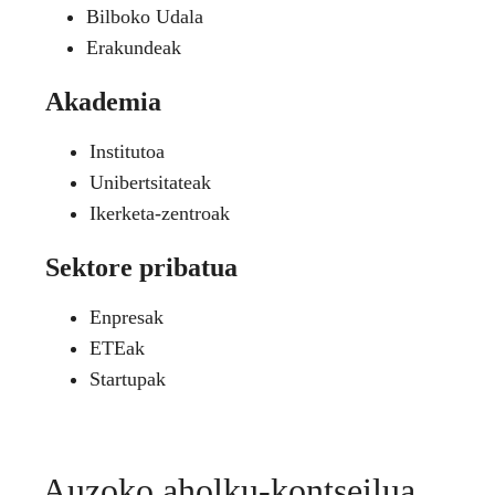
Bilboko Udala
Erakundeak
Akademia
Institutoa
Unibertsitateak
Ikerketa-zentroak
Sektore pribatua
Enpresak
ETEak
Startupak
Auzoko aholku-kontseilua