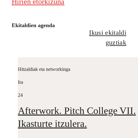
Hirien etorkizuna
Ekitaldien agenda
Ikusi ekitaldi
guztiak
Hitzaldiak eta networkinga
Ira
24
Afterwork. Pitch College VII.
Ikasturte itzulera.