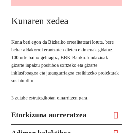
Kunaren xedea
Kuna beti egon da Bizkaiko errealitateari lotuta, bere
behar aldakorrei erantzuten dieten ekimenak gidatuz.
100 urte baino gehiagoz, BBK Banku-fundazioak
gizarte inpaktu positiboa sortzeko eta gizarte
inklusiboagoa eta jasangarriagoa eraikitzeko proiektuak
sustatu ditu.
3 zutabe estrategikotan oinarritzen gara.
Etorkizuna aurreratzea
Adimen kolektiboa