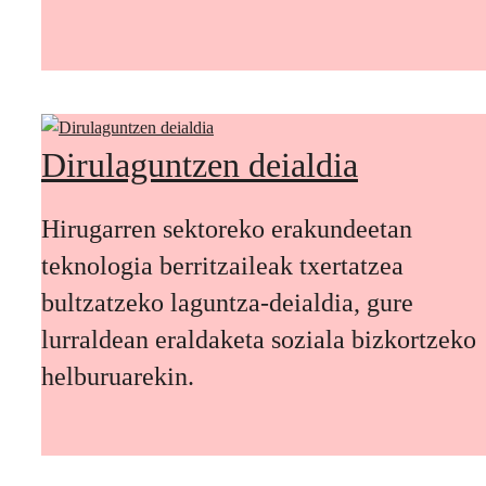
Dirulaguntzen deialdia
Hirugarren sektoreko erakundeetan
teknologia berritzaileak txertatzea
bultzatzeko laguntza-deialdia, gure
lurraldean eraldaketa soziala bizkortzeko
helburuarekin.