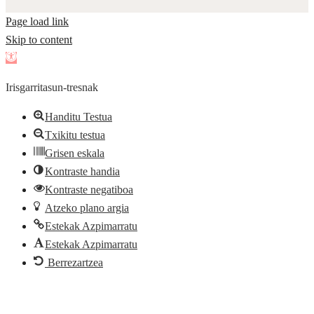
Page load link
Skip to content
Open
toolbar
Irisgarritasun-tresnak
Handitu Testua
Txikitu testua
Grisen eskala
Kontraste handia
Kontraste negatiboa
Atzeko plano argia
Estekak Azpimarratu
Estekak Azpimarratu
Berrezartzea