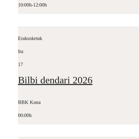
10:00h-12:00h
Erakusketak
Ira
17
Bilbi dendari 2026
BBK Kuna
00:00h