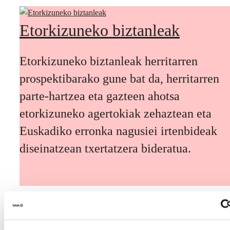
Etorkizuneko biztanleak
Etorkizuneko biztanleak herritarren
prospektibarako gune bat da, herritarren
parte-hartzea eta gazteen ahotsa
etorkizuneko agertokiak zehaztean eta
Euskadiko erronka nagusiei irtenbideak
diseinatzean txertatzera bideratua.