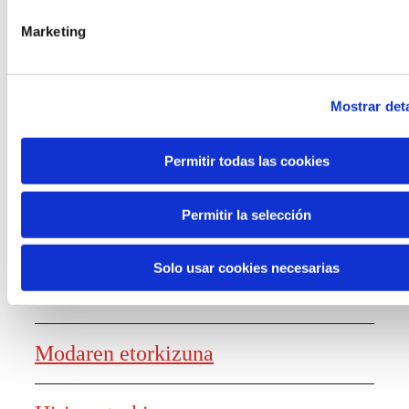
laguntzak
Marketing
Mostrar deta
Ezagutza sortzea
Permitir todas las cookies
Permitir la selección
Lanaren etorkizunaren txostena
Solo usar cookies necesarias
Elikagaien etorkizuna
Modaren etorkizuna