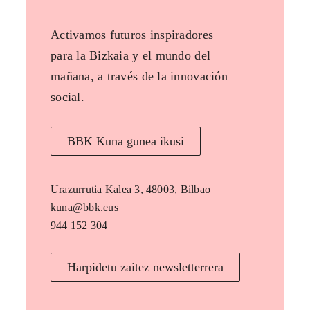
Activamos futuros inspiradores
para la Bizkaia y el mundo del
mañana, a través de la innovación
social.
BBK Kuna gunea ikusi
Urazurrutia Kalea 3, 48003, Bilbao
kuna@bbk.eus
944 152 304
Harpidetu zaitez newsletterrera