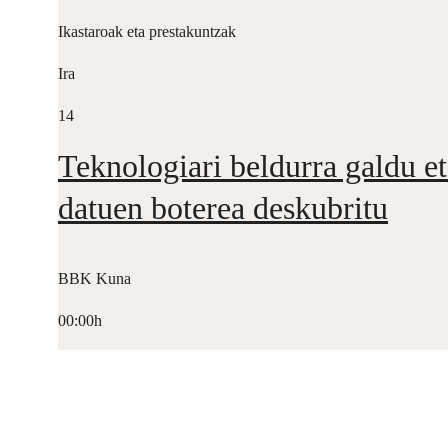
Ikastaroak eta prestakuntzak
Ira
14
Teknologiari beldurra galdu et
datuen boterea deskubritu
BBK Kuna
00:00h