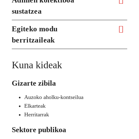
sustatzea
Egiteko modu
berritzaileak
Kuna kideak
Gizarte zibila
Auzoko aholku-kontseilua
Elkarteak
Herritarrak
Sektore publikoa