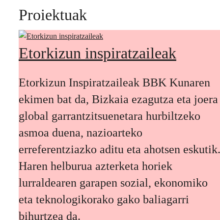
Proiektuak
Etorkizun inspiratzaileak
Etorkizun Inspiratzaileak BBK Kunaren
ekimen bat da, Bizkaia ezagutza eta joera
global garrantzitsuenetara hurbiltzeko
asmoa duena, nazioarteko
erreferentziazko aditu eta ahotsen eskutik
Haren helburua azterketa horiek
lurraldearen garapen sozial, ekonomiko
eta teknologikorako gako baliagarri
bihurtzea da.