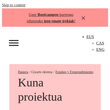
Skip to content
Gure
Bootcampen
hurrengo
×
ediziorako
izen emate irekiak
!
EUS
CAS
ENG
Hasiera
Empleo y Emprendimiento
Kuna
proiektua