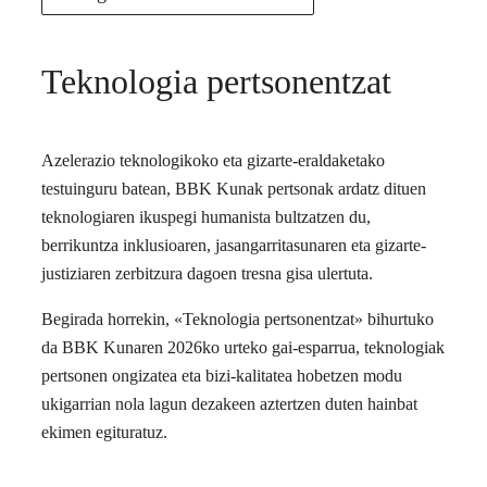
Teknologia pertsonentzat
Azelerazio teknologikoko eta gizarte-eraldaketako
testuinguru batean, BBK Kunak pertsonak ardatz dituen
teknologiaren ikuspegi humanista bultzatzen du,
berrikuntza inklusioaren, jasangarritasunaren eta gizarte-
justiziaren zerbitzura dagoen tresna gisa ulertuta.
Begirada horrekin, «Teknologia pertsonentzat» bihurtuko
da BBK Kunaren 2026ko urteko gai-esparrua, teknologiak
pertsonen ongizatea eta bizi-kalitatea hobetzen modu
ukigarrian nola lagun dezakeen aztertzen duten hainbat
ekimen egituratuz.