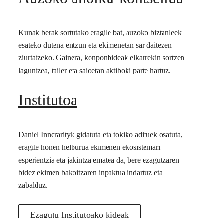
Kunak berak sortutako eragile bat, auzoko biztanleek
esateko dutena entzun eta ekimenetan sar daitezen
ziurtatzeko. Gainera, konponbideak elkarrekin sortzen
laguntzea, tailer eta saioetan aktiboki parte hartuz.
Institutoa
Daniel Innerarityk gidatuta eta tokiko adituek osatuta,
eragile honen helburua ekimenen ekosistemari
esperientzia eta jakintza ematea da, bere ezagutzaren
bidez ekimen bakoitzaren inpaktua indartuz eta
zabalduz.
Ezagutu Institutoako kideak