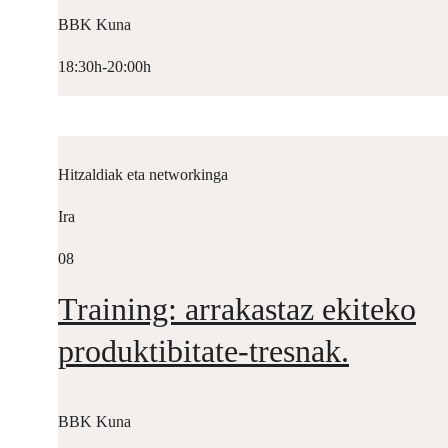
BBK Kuna
18:30h-20:00h
Hitzaldiak eta networkinga
Ira
08
Training: arrakastaz ekiteko
produktibitate-tresnak.
BBK Kuna