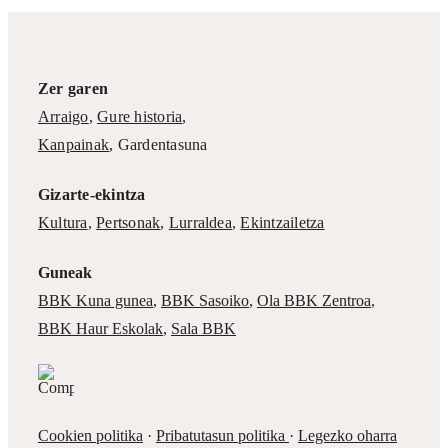
Zer garen
Arraigo
,
Gure historia
,
Kanpainak
, Gardentasuna
Gizarte-ekintza
Kultura
,
Pertsonak
,
Lurraldea
,
Ekintzailetza
Guneak
BBK Kuna gunea
,
BBK Sasoiko
,
Ola BBK Zentroa
,
BBK Haur Eskolak
,
Sala BBK
Cookien politika
·
Pribatutasun politika
·
Legezko oharra