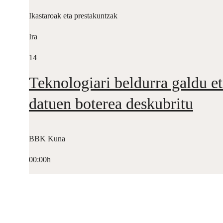
Ikastaroak eta prestakuntzak
Ira
14
Teknologiari beldurra galdu et
datuen boterea deskubritu
BBK Kuna
00:00h