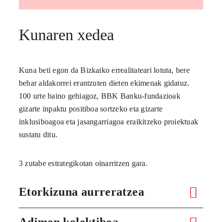
Kunaren xedea
Kuna beti egon da Bizkaiko errealitateari lotuta, bere
behar aldakorrei erantzuten dieten ekimenak gidatuz.
100 urte baino gehiagoz, BBK Banku-fundazioak
gizarte inpaktu positiboa sortzeko eta gizarte
inklusiboagoa eta jasangarriagoa eraikitzeko proiektuak
sustatu ditu.
3 zutabe estrategikotan oinarritzen gara.
Etorkizuna aurreratzea
Adimen kolektiboa