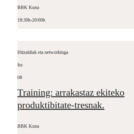
BBK Kuna
18:30h-20:00h
Hitzaldiak eta networkinga
Ira
08
Training: arrakastaz ekiteko
produktibitate-tresnak.
BBK Kuna