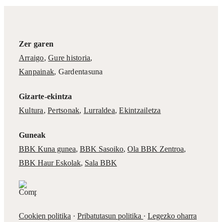
Zer garen
Arraigo
,
Gure historia
,
Kanpainak
, Gardentasuna
Gizarte-ekintza
Kultura
,
Pertsonak
,
Lurraldea
,
Ekintzailetza
Guneak
BBK Kuna gunea
,
BBK Sasoiko
,
Ola BBK Zentroa
,
BBK Haur Eskolak
,
Sala BBK
Cookien politika
·
Pribatutasun politika
·
Legezko oharra