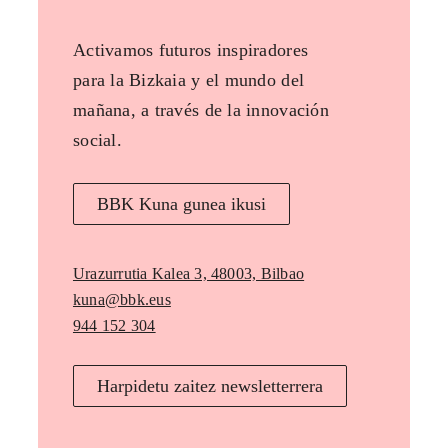
Activamos futuros inspiradores
para la Bizkaia y el mundo del
mañana, a través de la innovación
social.
BBK Kuna gunea ikusi
Urazurrutia Kalea 3, 48003, Bilbao
kuna@bbk.eus
944 152 304
Harpidetu zaitez newsletterrera