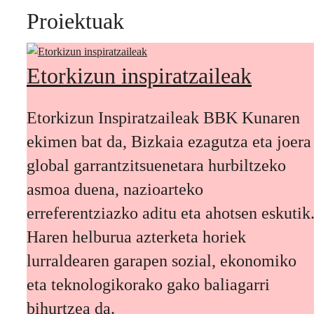
Proiektuak
Etorkizun inspiratzaileak
Etorkizun Inspiratzaileak BBK Kunaren
ekimen bat da, Bizkaia ezagutza eta joera
global garrantzitsuenetara hurbiltzeko
asmoa duena, nazioarteko
erreferentziazko aditu eta ahotsen eskutik
Haren helburua azterketa horiek
lurraldearen garapen sozial, ekonomiko
eta teknologikorako gako baliagarri
bihurtzea da.