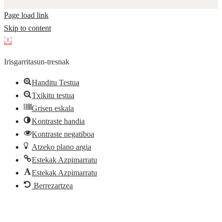
Page load link
Skip to content
Open
toolbar
Irisgarritasun-tresnak
Handitu Testua
Txikitu testua
Grisen eskala
Kontraste handia
Kontraste negatiboa
Atzeko plano argia
Estekak Azpimarratu
Estekak Azpimarratu
Berrezartzea