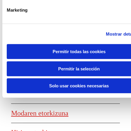
laguntzak
Marketing
Mostrar deta
Ezagutza sortzea
Permitir todas las cookies
Permitir la selección
Lanaren etorkizunaren txostena
Solo usar cookies necesarias
Elikagaien etorkizuna
Modaren etorkizuna