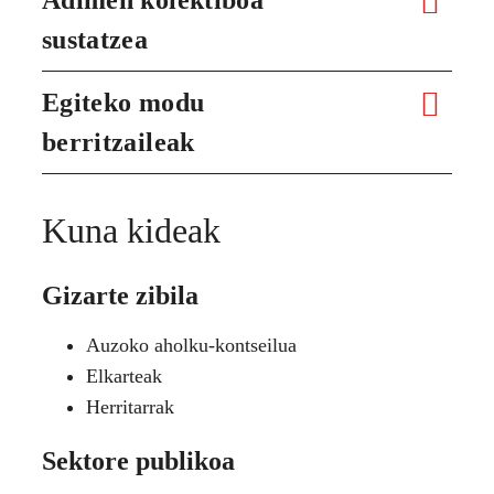
sustatzea
Egiteko modu
berritzaileak
Kuna kideak
Gizarte zibila
Auzoko aholku-kontseilua
Elkarteak
Herritarrak
Sektore publikoa