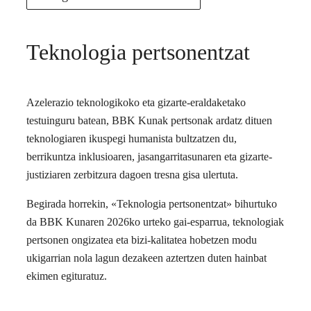
Teknologia pertsonentzat
Azelerazio teknologikoko eta gizarte-eraldaketako
testuinguru batean, BBK Kunak pertsonak ardatz dituen
teknologiaren ikuspegi humanista bultzatzen du,
berrikuntza inklusioaren, jasangarritasunaren eta gizarte-
justiziaren zerbitzura dagoen tresna gisa ulertuta.
Begirada horrekin, «Teknologia pertsonentzat» bihurtuko
da BBK Kunaren 2026ko urteko gai-esparrua, teknologiak
pertsonen ongizatea eta bizi-kalitatea hobetzen modu
ukigarrian nola lagun dezakeen aztertzen duten hainbat
ekimen egituratuz.