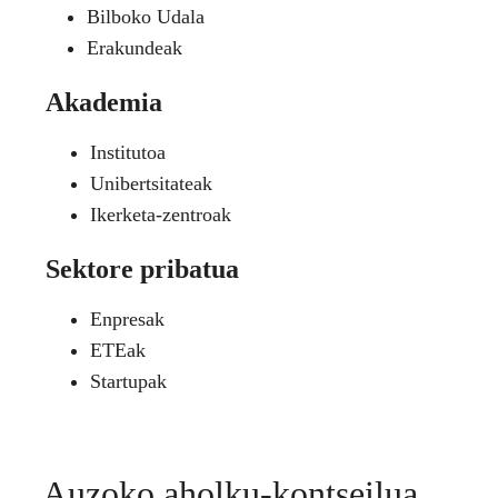
Bilboko Udala
Erakundeak
Akademia
Institutoa
Unibertsitateak
Ikerketa-zentroak
Sektore pribatua
Enpresak
ETEak
Startupak
Auzoko aholku-kontseilua