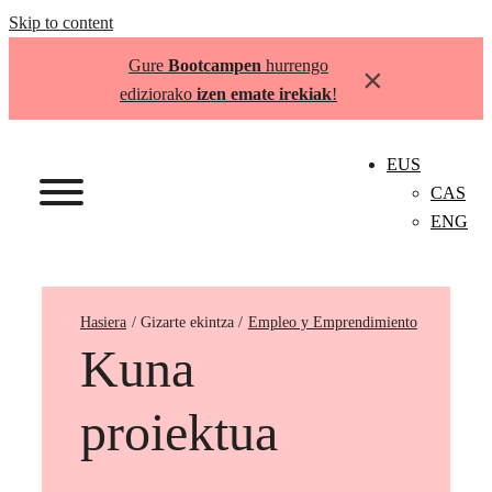
Skip to content
Gure
Bootcampen
hurrengo
×
ediziorako
izen emate irekiak
!
EUS
CAS
ENG
Hasiera
Empleo y Emprendimiento
Kuna
proiektua