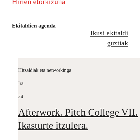
Hirien etorkizuna
Ekitaldien agenda
Ikusi ekitaldi
guztiak
Hitzaldiak eta networkinga
Ira
24
Afterwork. Pitch College VII.
Ikasturte itzulera.