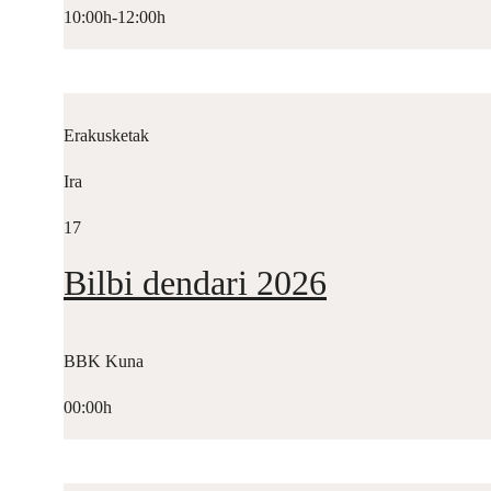
10:00h-12:00h
Erakusketak
Ira
17
Bilbi dendari 2026
BBK Kuna
00:00h