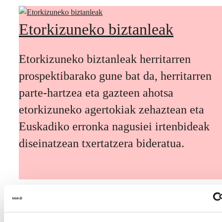
Etorkizuneko biztanleak
Etorkizuneko biztanleak herritarren
prospektibarako gune bat da, herritarren
parte-hartzea eta gazteen ahotsa
etorkizuneko agertokiak zehaztean eta
Euskadiko erronka nagusiei irtenbideak
diseinatzean txertatzera bideratua.