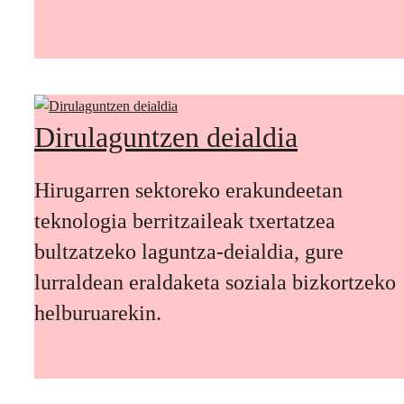
Dirulaguntzen deialdia
Hirugarren sektoreko erakundeetan
teknologia berritzaileak txertatzea
bultzatzeko laguntza-deialdia, gure
lurraldean eraldaketa soziala bizkortzeko
helburuarekin.