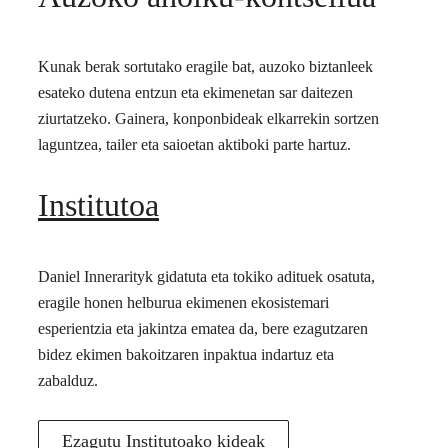
Kunak berak sortutako eragile bat, auzoko biztanleek
esateko dutena entzun eta ekimenetan sar daitezen
ziurtatzeko. Gainera, konponbideak elkarrekin sortzen
laguntzea, tailer eta saioetan aktiboki parte hartuz.
Institutoa
Daniel Innerarityk gidatuta eta tokiko adituek osatuta,
eragile honen helburua ekimenen ekosistemari
esperientzia eta jakintza ematea da, bere ezagutzaren
bidez ekimen bakoitzaren inpaktua indartuz eta
zabalduz.
Ezagutu Institutoako kideak