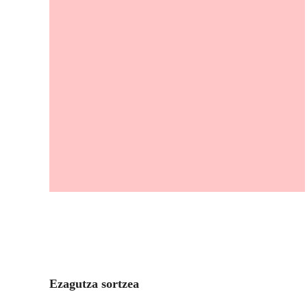
Ezagutza sortzea