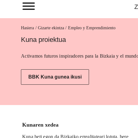
Z
Hasiera
Empleo y Emprendimiento
Kuna proiektua
Activamos futuros inspiradores para la Bizkaia y el mundo
BBK Kuna gunea ikusi
Kunaren xedea
Kuna beti egon da Bizkaiko errealitateari lotuta, bere