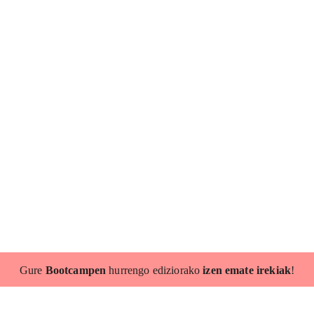
Gure
Bootcampen
hurrengo ediziorako
izen emate irekiak
!