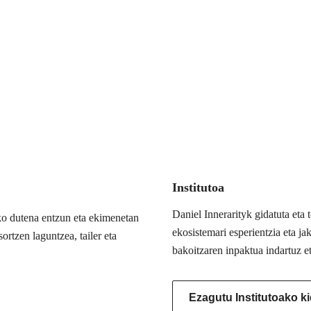
Institutoa
Daniel Innerarityk gidatuta eta
ko dutena entzun eta ekimenetan
ekosistemari esperientzia eta j
ortzen laguntzea, tailer eta
bakoitzaren inpaktua indartuz e
Ezagutu Institutoako k