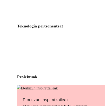
Teknologia pertsonentzat
Proiektuak
Etorkizun inspiratzaileak