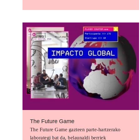
The Future Game
The Future Game gazteen parte-hartzerako
laborategi bat da, belaunaldi berriek