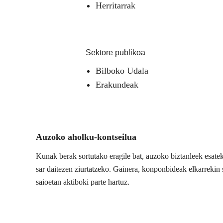
Herritarrak
Sektore publikoa
Bilboko Udala
Erakundeak
Auzoko aholku-kontseilua
Kunak berak sortutako eragile bat, auzoko biztanleek esate
sar daitezen ziurtatzeko. Gainera, konponbideak elkarrekin s
saioetan aktiboki parte hartuz.