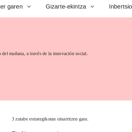
er garen
Gizarte-ekintza
Inbertsi
 del mañana, a través de la innovación social.
3 zutabe estrategikotan oinarritzen gara.