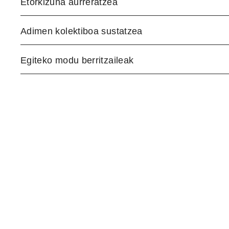
Etorkizuna aurreratzea
Adimen kolektiboa sustatzea
Egiteko modu berritzaileak