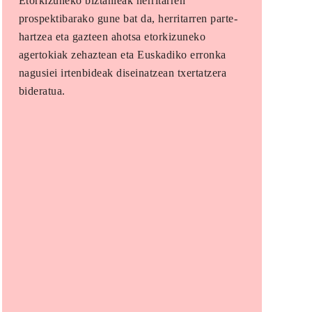
Etorkizuneko biztanleak herritarren
prospektibarako gune bat da, herritarren parte-
hartzea eta gazteen ahotsa etorkizuneko
agertokiak zehaztean eta Euskadiko erronka
nagusiei irtenbideak diseinatzean txertatzera
bideratua.