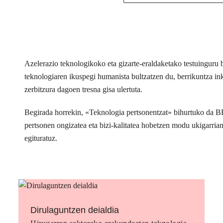
Azelerazio teknologikoko eta gizarte-eraldaketako testuingur
teknologiaren ikuspegi humanista bultzatzen du, berrikuntza inkl
zerbitzura dagoen tresna gisa ulertuta.
Begirada horrekin, «Teknologia pertsonentzat» bihurtuko da 
pertsonen ongizatea eta bizi-kalitatea hobetzen modu ukigarria
egituratuz.
Dirulaguntzen deialdia