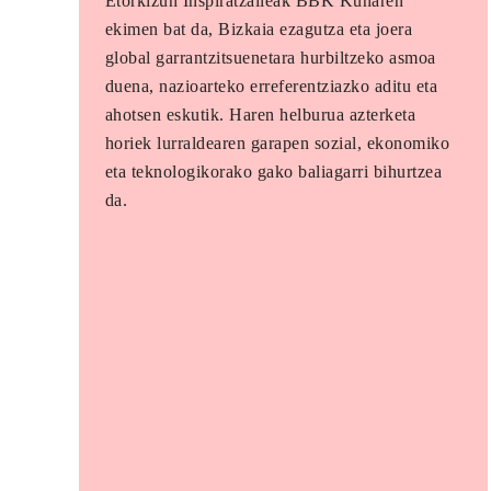
Etorkizun Inspiratzaileak BBK Kunaren
ekimen bat da, Bizkaia ezagutza eta joera
global garrantzitsuenetara hurbiltzeko asmoa
duena, nazioarteko erreferentziazko aditu eta
ahotsen eskutik. Haren helburua azterketa
horiek lurraldearen garapen sozial, ekonomiko
eta teknologikorako gako baliagarri bihurtzea
da.