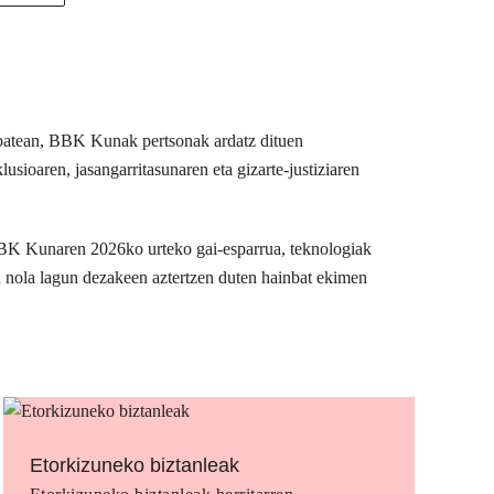
u batean, BBK Kunak pertsonak ardatz dituen
usioaren, jasangarritasunaren eta gizarte-justiziaren
BBK Kunaren 2026ko urteko gai-esparrua, teknologiak
n nola lagun dezakeen aztertzen duten hainbat ekimen
Etorkizuneko biztanleak