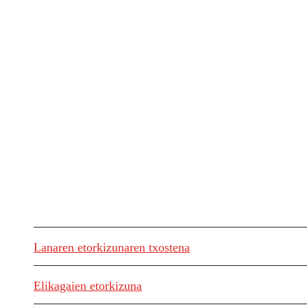
Lanaren etorkizunaren txostena
Elikagaien etorkizuna