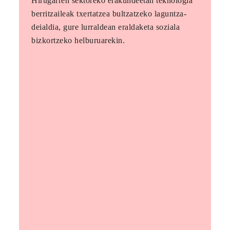
Hirugarren sektoreko erakundeetan teknologia
berritzaileak txertatzea bultzatzeko laguntza-
deialdia, gure lurraldean eraldaketa soziala
bizkortzeko helburuarekin.