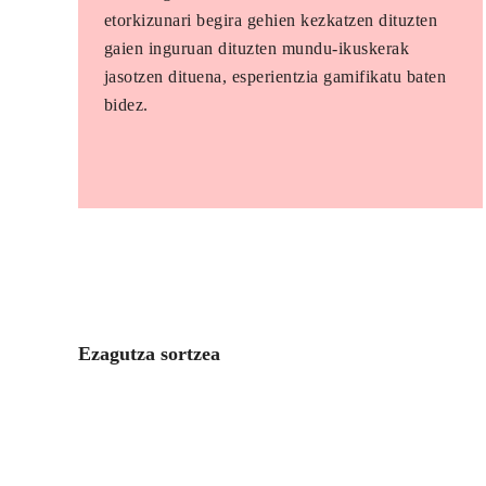
etorkizunari begira gehien kezkatzen dituzten
gaien inguruan dituzten mundu-ikuskerak
jasotzen dituena, esperientzia gamifikatu baten
bidez.
Ezagutza sortzea