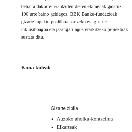
behar aldakorrei erantzuten dieten ekimenak gidatuz.
100 urte baino gehiagoz, BBK Banku-fundazioak
gizarte inpaktu positiboa sortzeko eta gizarte
inklusiboagoa eta jasangarriagoa eraikitzeko proiektuak
sustatu ditu.
Kuna kideak
Gizarte zibila
Auzoko aholku-kontseilua
Elkarteak