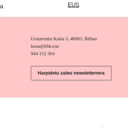
EUS
oa
Urazurrutia Kalea 3, 48003, Bilbao
kuna@bbk.eus
944 152 304
Harpidetu zaitez newsletterrera