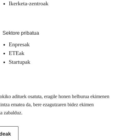
Ikerketa-zentroak
Sektore pribatua
Enpresak
ETEak
Startupak
 tokiko adituek osatuta, eragile honen helburua ekimenen
akintza ematea da, bere ezagutzaren bidez ekimen
ta zabalduz.
ideak