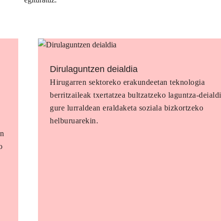
Dirulaguntzen deialdia
Hirugarren sektoreko erakundeetan teknologia
berritzaileak txertatzea bultzatzeko laguntza-deialdi
gure lurraldean eraldaketa soziala bizkortzeko
helburuarekin.
en
o