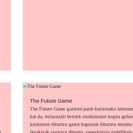
The Future Game
o
The Future Game gazteen parte-hartzerako laborat
bat da, belaunaldi berriek etorkizunari begira gehi
kezkatzen dituzten gaien inguruan dituzten mundu-
n
ikuskerak jasotzen dituena, esperientzia gamifikatu