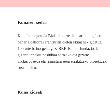
Kunaren xedea
Kuna beti egon da Bizkaiko errealitateari lotuta, bere
behar aldakorrei erantzuten dieten ekimenak gidatuz.
100 urte baino gehiagoz, BBK Banku-fundazioak
gizarte inpaktu positiboa sortzeko eta gizarte
inklusiboagoa eta jasangarriagoa eraikitzeko proiektuak
sustatu ditu.
Kuna kideak