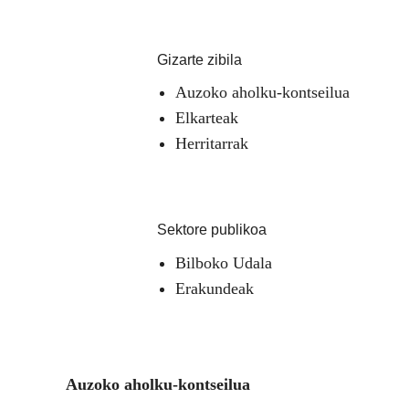
Gizarte zibila
Auzoko aholku-kontseilua
Elkarteak
Herritarrak
Sektore publikoa
Bilboko Udala
Erakundeak
Auzoko aholku-kontseilua