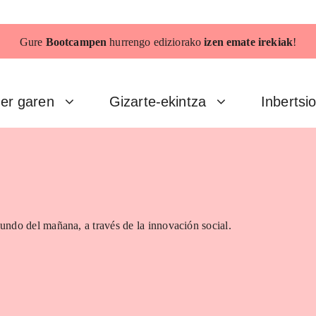
Gure
Bootcampen
hurrengo ediziorako
izen emate irekiak
!
er garen
Gizarte-ekintza
Inbertsi
undo del mañana, a través de la innovación social.