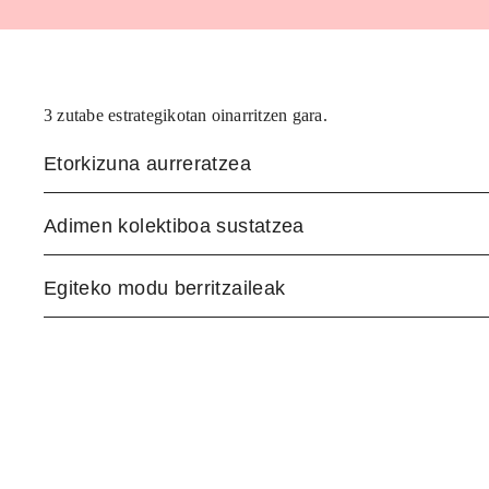
3 zutabe estrategikotan oinarritzen gara.
Etorkizuna aurreratzea
Adimen kolektiboa sustatzea
Egiteko modu berritzaileak