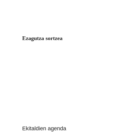
Ezagutza sortzea
Ekitaldien agenda