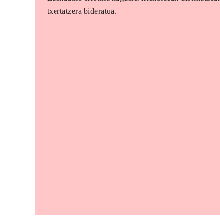
txertatzera bideratua.