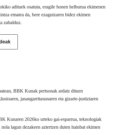
 tokiko adituek osatuta, eragile honen helburua ekimenen
akintza ematea da, bere ezagutzaren bidez ekimen
ta zabalduz.
ideak
u batean, BBK Kunak pertsonak ardatz dituen
usioaren, jasangarritasunaren eta gizarte-justiziaren
BBK Kunaren 2026ko urteko gai-esparrua, teknologiak
n nola lagun dezakeen aztertzen duten hainbat ekimen