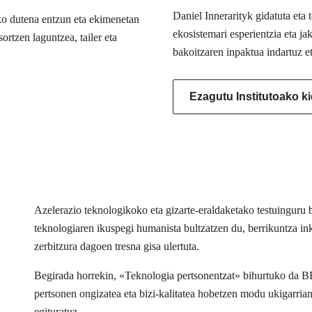
Daniel Innerarityk gidatuta eta
ko dutena entzun eta ekimenetan
ekosistemari esperientzia eta j
ortzen laguntzea, tailer eta
bakoitzaren inpaktua indartuz e
Ezagutu Institutoako k
Azelerazio teknologikoko eta gizarte-eraldaketako testuingur
teknologiaren ikuspegi humanista bultzatzen du, berrikuntza inkl
zerbitzura dagoen tresna gisa ulertuta.
Begirada horrekin, «Teknologia pertsonentzat» bihurtuko da 
pertsonen ongizatea eta bizi-kalitatea hobetzen modu ukigarria
egituratuz.