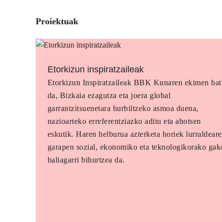
Proiektuak
Etorkizun inspiratzaileak
Etorkizun Inspiratzaileak BBK Kunaren ekimen bat
da, Bizkaia ezagutza eta joera global
garrantzitsuenetara hurbiltzeko asmoa duena,
nazioarteko erreferentziazko aditu eta ahotsen
eskutik. Haren helburua azterketa horiek lurraldear
garapen sozial, ekonomiko eta teknologikorako gak
baliagarri bihurtzea da.