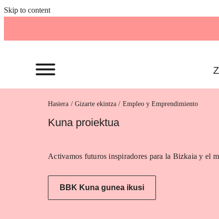
Skip to content
Z
Hasiera
Empleo y Emprendimiento
Kuna proiektua
Activamos futuros inspiradores para la Bizkaia y el m
BBK Kuna gunea ikusi