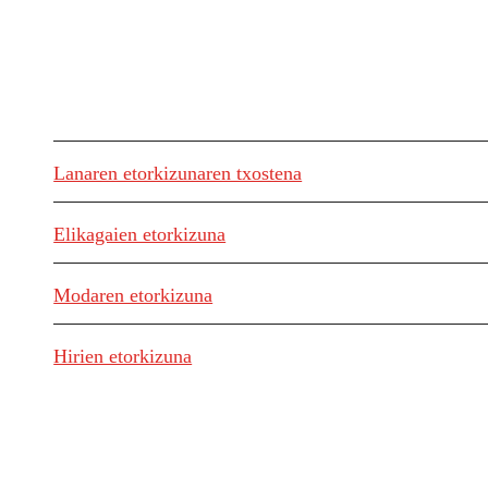
Lanaren etorkizunaren txostena
Elikagaien etorkizuna
Modaren etorkizuna
Hirien etorkizuna