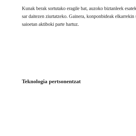
Kunak berak sortutako eragile bat, auzoko biztanleek esate
sar daitezen ziurtatzeko. Gainera, konponbideak elkarrekin s
saioetan aktiboki parte hartuz.
Teknologia pertsonentzat