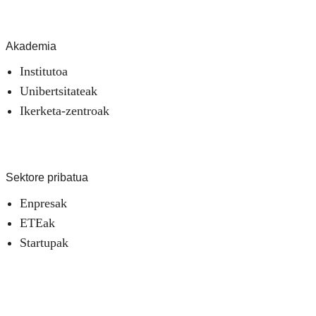
Akademia
Institutoa
Unibertsitateak
Ikerketa-zentroak
Sektore pribatua
Enpresak
ETEak
Startupak