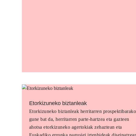
Etorkizuneko biztanleak
Etorkizuneko biztanleak herritarren prospektibarak
gune bat da, herritarren parte-hartzea eta gazteen
ahotsa etorkizuneko agertokiak zehaztean eta
Euskadiko erronka nagusiei irtenbideak diseinatzea