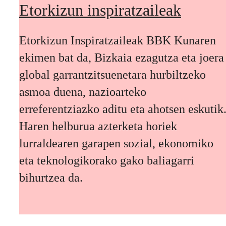
Etorkizun inspiratzaileak
Etorkizun Inspiratzaileak BBK Kunaren
ekimen bat da, Bizkaia ezagutza eta joera
global garrantzitsuenetara hurbiltzeko
asmoa duena, nazioarteko
erreferentziazko aditu eta ahotsen eskutik
Haren helburua azterketa horiek
lurraldearen garapen sozial, ekonomiko
eta teknologikorako gako baliagarri
bihurtzea da.