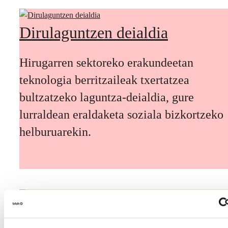
Dirulaguntzen deialdia
Hirugarren sektoreko erakundeetan
teknologia berritzaileak txertatzea
bultzatzeko laguntza-deialdia, gure
lurraldean eraldaketa soziala bizkortzeko
helburuarekin.
Etorkizuneko biztanleak