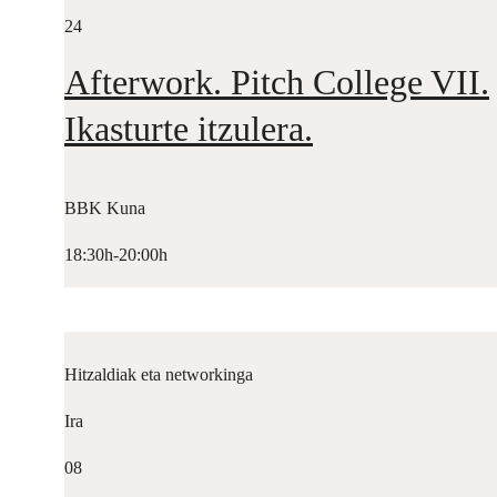
24
Afterwork. Pitch College VII.
Ikasturte itzulera.
BBK Kuna
18:30h-20:00h
Hitzaldiak eta networkinga
Ira
08