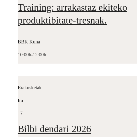
Training: arrakastaz ekiteko
produktibitate-tresnak.
BBK Kuna
10:00h-12:00h
Erakusketak
Ira
17
Bilbi dendari 2026