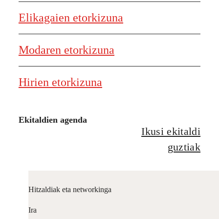
Elikagaien etorkizuna
Modaren etorkizuna
Hirien etorkizuna
Ekitaldien agenda
Ikusi ekitaldi
guztiak
Hitzaldiak eta networkinga
Ira