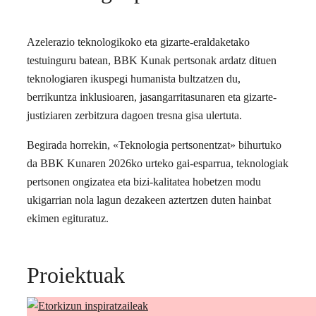
Azelerazio teknologikoko eta gizarte-eraldaketako
testuinguru batean, BBK Kunak pertsonak ardatz dituen
teknologiaren ikuspegi humanista bultzatzen du,
berrikuntza inklusioaren, jasangarritasunaren eta gizarte-
justiziaren zerbitzura dagoen tresna gisa ulertuta.
Begirada horrekin, «Teknologia pertsonentzat» bihurtuko
da BBK Kunaren 2026ko urteko gai-esparrua, teknologiak
pertsonen ongizatea eta bizi-kalitatea hobetzen modu
ukigarrian nola lagun dezakeen aztertzen duten hainbat
ekimen egituratuz.
Proiektuak