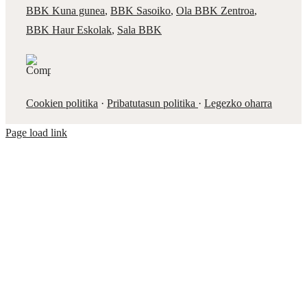
BBK Kuna gunea
,
BBK Sasoiko
,
Ola BBK Zentroa
,
BBK Haur Eskolak
,
Sala BBK
Cookien politika
·
Pribatutasun politika
·
Legezko oharra
Page load link