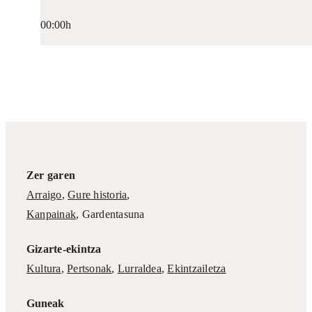
00:00h
Zer garen
Arraigo
,
Gure historia
,
Kanpainak
, Gardentasuna
Gizarte-ekintza
Kultura
,
Pertsonak
,
Lurraldea
,
Ekintzailetza
Guneak