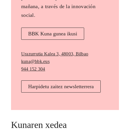
mañana, a través de la innovación
social.
BBK Kuna gunea ikusi
Urazurrutia Kalea 3, 48003, Bilbao
kuna@bbk.eus
944 152 304
Harpidetu zaitez newsletterrera
Kunaren xedea