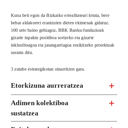
Kuna beti egon da Bizkaiko errealitateari lotuta, bere
behar aldakorrei erantzuten dieten ekimenak gidatuz.
100 urte baino gehiagoz, BBK Banku-fundazioak
gizarte inpaktu positiboa sortzeko eta gizarte
inklusiboagoa eta jasangarriagoa eraikitzeko proiektuak
sustatu ditu.
3 zutabe estrategikotan oinarritzen gara.
Etorkizuna aurreratzea
Adimen kolektiboa
sustatzea