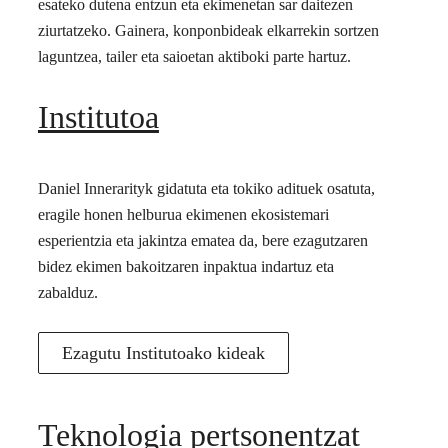
esateko dutena entzun eta ekimenetan sar daitezen
ziurtatzeko. Gainera, konponbideak elkarrekin sortzen
laguntzea, tailer eta saioetan aktiboki parte hartuz.
Institutoa
Daniel Innerarityk gidatuta eta tokiko adituek osatuta,
eragile honen helburua ekimenen ekosistemari
esperientzia eta jakintza ematea da, bere ezagutzaren
bidez ekimen bakoitzaren inpaktua indartuz eta
zabalduz.
Ezagutu Institutoako kideak
Teknologia pertsonentzat