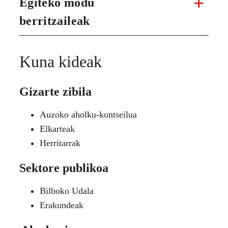
Egiteko modu
berritzaileak
Kuna kideak
Gizarte zibila
Auzoko aholku-kontseilua
Elkarteak
Herritarrak
Sektore publikoa
Bilboko Udala
Erakundeak