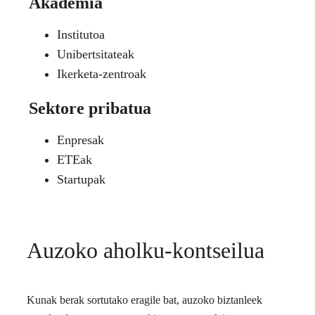
Akademia
Institutoa
Unibertsitateak
Ikerketa-zentroak
Sektore pribatua
Enpresak
ETEak
Startupak
Auzoko aholku-kontseilua
Kunak berak sortutako eragile bat, auzoko biztanleek