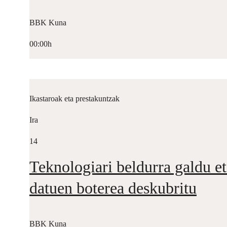
BBK Kuna
00:00h
Ikastaroak eta prestakuntzak
Ira
14
Teknologiari beldurra galdu et
datuen boterea deskubritu
BBK Kuna