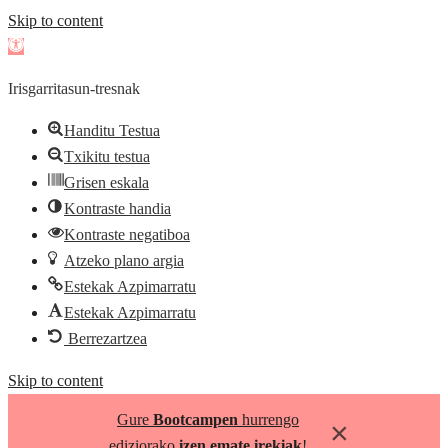
Skip to content
Open
toolbar
Irisgarritasun-tresnak
Handitu Testua
Txikitu testua
Grisen eskala
Kontraste handia
Kontraste negatiboa
Atzeko plano argia
Estekak Azpimarratu
Estekak Azpimarratu
Berrezartzea
Skip to content
Gure
Bootcampen
hurrengo
×
ediziorako
izen emate irekiak
!