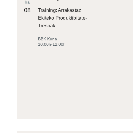
Ira
08
Training: Arrakastaz
Ekiteko Produktibitate-
Tresnak.
BBK Kuna
10:00h-12:00h