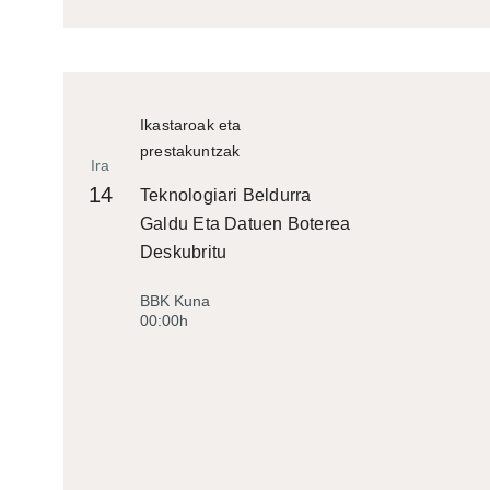
Ikastaroak eta
prestakuntzak
Ira
14
Teknologiari Beldurra
Galdu Eta Datuen Boterea
Deskubritu
BBK Kuna
00:00h