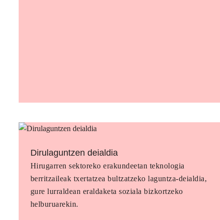
Dirulaguntzen deialdia
Hirugarren sektoreko erakundeetan teknologia
berritzaileak txertatzea bultzatzeko laguntza-deialdia,
gure lurraldean eraldaketa soziala bizkortzeko
helburuarekin.