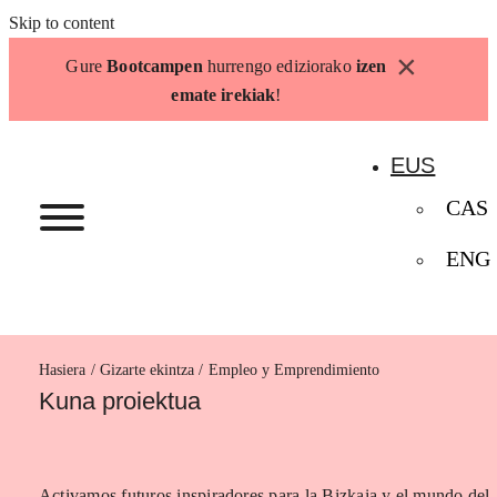
Skip to content
×
Gure
Bootcampen
hurrengo ediziorako
izen
emate irekiak
!
EUS
CAS
ENG
Hasiera
Empleo y Emprendimiento
Kuna proiektua
Activamos futuros inspiradores para la Bizkaia y el mundo del