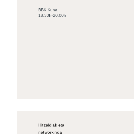
BBK Kuna
18:30h-20:00h
Hitzaldiak eta
networkinga