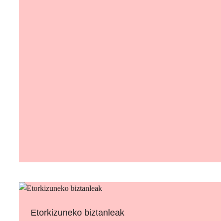
Etorkizuneko biztanleak