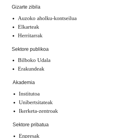
Gizarte zibila
Auzoko aholku-kontseilua
Elkarteak
Herritarrak
Sektore publikoa
Bilboko Udala
Erakundeak
Akademia
Institutoa
Unibertsitateak
Ikerketa-zentroak
Sektore pribatua
Enpresak