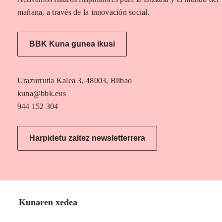
mañana, a través de la innovación social.
BBK Kuna gunea ikusi
Urazurrutia Kalea 3, 48003, Bilbao
kuna@bbk.eus
944 152 304
Harpidetu zaitez newsletterrera
Kunaren xedea