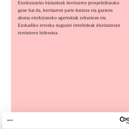
Etorkizuneko biztanleak herritarren prospektibarako
gune bat da, herritarren parte-hartzea eta gazteen
ahotsa etorkizuneko agertokiak zehaztean eta
Euskadiko erronka nagusiei irtenbideak diseinatzean
txertatzera bideratua.