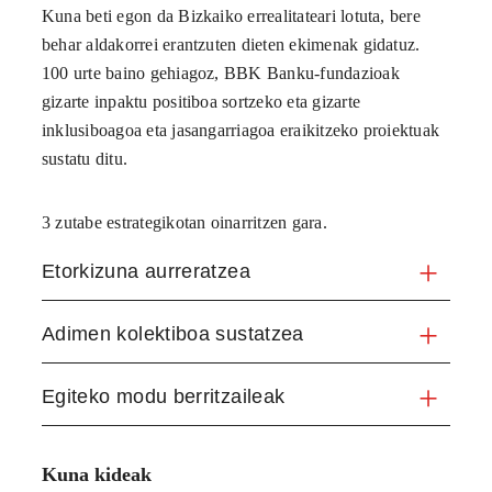
Kuna beti egon da Bizkaiko errealitateari lotuta, bere
behar aldakorrei erantzuten dieten ekimenak gidatuz.
100 urte baino gehiagoz, BBK Banku-fundazioak
gizarte inpaktu positiboa sortzeko eta gizarte
inklusiboagoa eta jasangarriagoa eraikitzeko proiektuak
sustatu ditu.
3 zutabe estrategikotan oinarritzen gara.
Etorkizuna aurreratzea
Adimen kolektiboa sustatzea
Egiteko modu berritzaileak
Kuna kideak