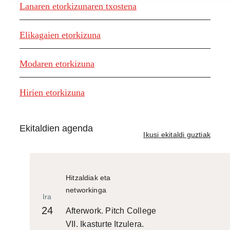
Lanaren etorkizunaren txostena
Elikagaien etorkizuna
Modaren etorkizuna
Hirien etorkizuna
Ekitaldien agenda
Ikusi ekitaldi guztiak
Hitzaldiak eta
networkinga
Ira
24
Afterwork. Pitch College
VII. Ikasturte Itzulera.