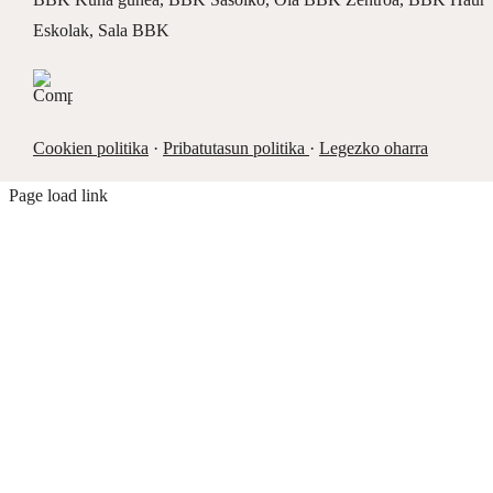
Eskolak
,
Sala BBK
Cookien politika
·
Pribatutasun politika
·
Legezko oharra
Page load link