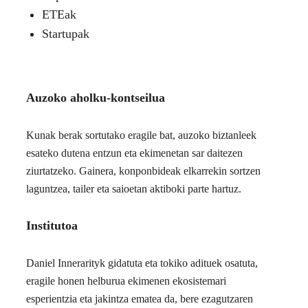
ETEak
Startupak
Auzoko aholku-kontseilua
Kunak berak sortutako eragile bat, auzoko biztanleek
esateko dutena entzun eta ekimenetan sar daitezen
ziurtatzeko. Gainera, konponbideak elkarrekin sortzen
laguntzea, tailer eta saioetan aktiboki parte hartuz.
Institutoa
Daniel Innerarityk gidatuta eta tokiko adituek osatuta,
eragile honen helburua ekimenen ekosistemari
esperientzia eta jakintza ematea da, bere ezagutzaren