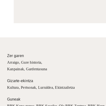
Zer garen
Arraigo
,
Gure historia
,
Kanpainak
, Gardentasuna
Gizarte-ekintza
Kultura
,
Pertsonak
,
Lurraldea
,
Ekintzailetza
Guneak
BBK Kuna gunea
,
BBK Sasoiko
,
Ola BBK Zentroa
,
BBK Haur