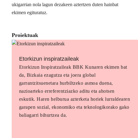
ukigarrian nola lagun dezakeen aztertzen duten hainbat
ekimen egituratuz.
Proiektuak
Etorkizun inspiratzaileak
Etorkizun Inspiratzaileak BBK Kunaren ekimen bat
da, Bizkaia ezagutza eta joera global
garrantzitsuenetara hurbiltzeko asmoa duena,
nazioarteko erreferentziazko aditu eta ahotsen
eskutik. Haren helburua azterketa horiek lurraldearen
garapen sozial, ekonomiko eta teknologikorako gako
baliagarri bihurtzea da.