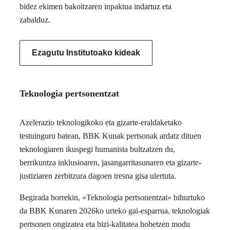
bidez ekimen bakoitzaren inpaktua indartuz eta
zabalduz.
Ezagutu Institutoako kideak
Teknologia pertsonentzat
Azelerazio teknologikoko eta gizarte-eraldaketako
testuinguru batean, BBK Kunak pertsonak ardatz dituen
teknologiaren ikuspegi humanista bultzatzen du,
berrikuntza inklusioaren, jasangarritasunaren eta gizarte-
justiziaren zerbitzura dagoen tresna gisa ulertuta.
Begirada horrekin, «Teknologia pertsonentzat» bihurtuko
da BBK Kunaren 2026ko urteko gai-esparrua, teknologiak
pertsonen ongizatea eta bizi-kalitatea hobetzen modu