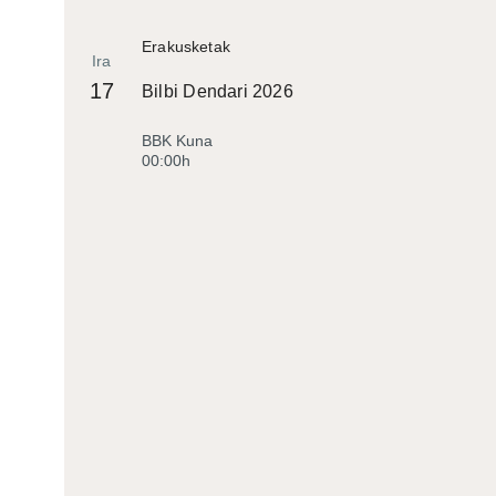
Erakusketak
Ira
17
Bilbi Dendari 2026
BBK Kuna
00:00h