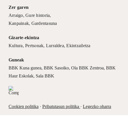
Zer garen
Arraigo
,
Gure historia
,
Kanpainak
, Gardentasuna
Gizarte-ekintza
Kultura
,
Pertsonak
,
Lurraldea
,
Ekintzailetza
Guneak
BBK Kuna gunea
,
BBK Sasoiko
,
Ola BBK Zentroa
,
BBK
Haur Eskolak
,
Sala BBK
Cookien politika
·
Pribatutasun politika
·
Legezko oharra