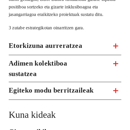
positiboa sortzeko eta gizarte inklusiboagoa eta
jasangarriagoa eraikitzeko proiektuak sustatu ditu.
3 zutabe estrategikotan oinarritzen gara.
Etorkizuna aurreratzea
Adimen kolektiboa
sustatzea
Egiteko modu berritzaileak
Kuna kideak