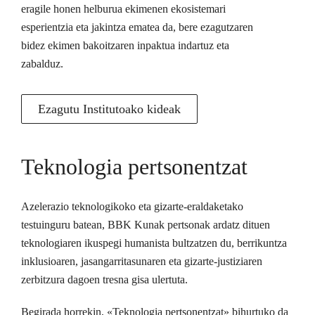
eragile honen helburua ekimenen ekosistemari
esperientzia eta jakintza ematea da, bere ezagutzaren
bidez ekimen bakoitzaren inpaktua indartuz eta
zabalduz.
Ezagutu Institutoako kideak
Teknologia pertsonentzat
Azelerazio teknologikoko eta gizarte-eraldaketako
testuinguru batean, BBK Kunak pertsonak ardatz dituen
teknologiaren ikuspegi humanista bultzatzen du, berrikuntza
inklusioaren, jasangarritasunaren eta gizarte-justiziaren
zerbitzura dagoen tresna gisa ulertuta.
Begirada horrekin, «Teknologia pertsonentzat» bihurtuko da