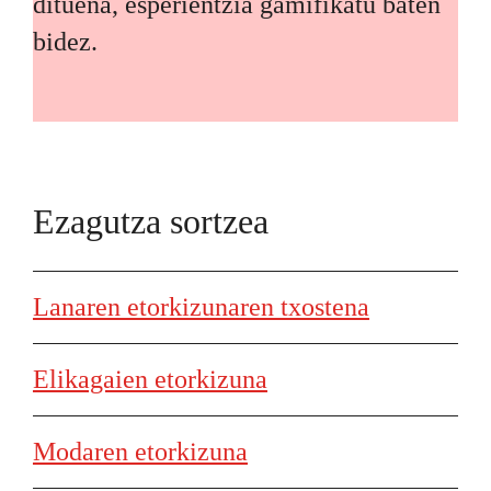
dituena, esperientzia gamifikatu baten
bidez.
Ezagutza sortzea
Lanaren etorkizunaren txostena
Elikagaien etorkizuna
Modaren etorkizuna