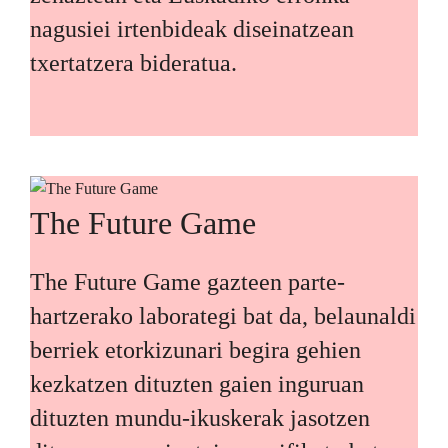
nagusiei irtenbideak diseinatzean
txertatzera bideratua.
The Future Game
The Future Game gazteen parte-
hartzerako laborategi bat da, belaunaldi
berriek etorkizunari begira gehien
kezkatzen dituzten gaien inguruan
dituzten mundu-ikuskerak jasotzen