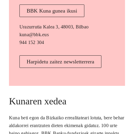
BBK Kuna gunea ikusi
Urazurrutia Kalea 3, 48003, Bilbao
kuna@bbk.eus
944 152 304
Harpidetu zaitez newsletterrera
Kunaren xedea
Kuna beti egon da Bizkaiko errealitateari lotuta, bere behar
aldakorrei erantzuten dieten ekimenak gidatuz. 100 urte
baino gehiagoz, BBK Banku-fundazioak gizarte inpaktu