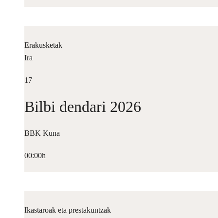
Erakusketak
Ira
17
Bilbi dendari 2026
BBK Kuna
00:00h
Ikastaroak eta prestakuntzak