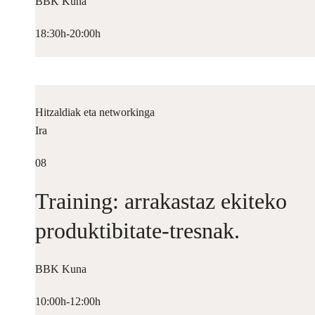
BBK Kuna
18:30h-20:00h
Hitzaldiak eta networkinga
Ira
08
Training: arrakastaz ekiteko
produktibitate-tresnak.
BBK Kuna
10:00h-12:00h