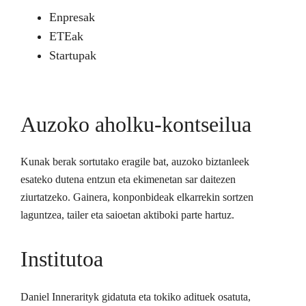
Enpresak
ETEak
Startupak
Auzoko aholku-kontseilua
Kunak berak sortutako eragile bat, auzoko biztanleek
esateko dutena entzun eta ekimenetan sar daitezen
ziurtatzeko. Gainera, konponbideak elkarrekin sortzen
laguntzea, tailer eta saioetan aktiboki parte hartuz.
Institutoa
Daniel Innerarityk gidatuta eta tokiko adituek osatuta,