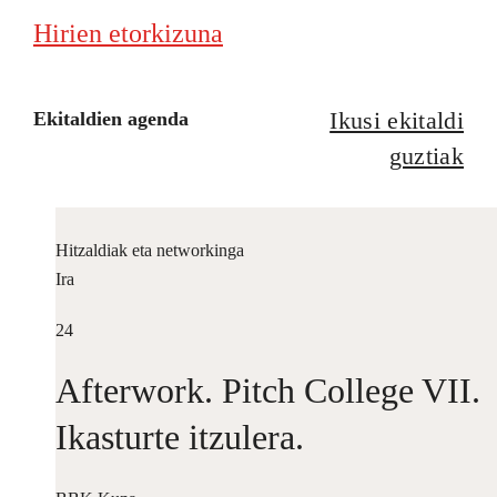
Hirien etorkizuna
Ikusi ekitaldi
Ekitaldien agenda
guztiak
Hitzaldiak eta networkinga
Ira
24
Afterwork. Pitch College VII.
Ikasturte itzulera.