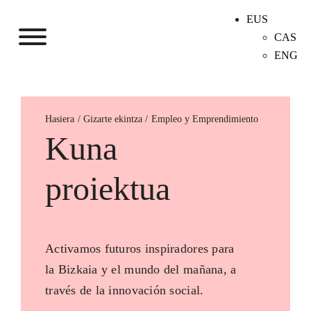
EUS
CAS
ENG
Hasiera
Empleo y Emprendimiento
Kuna
proiektua
Activamos futuros inspiradores para
la Bizkaia y el mundo del mañana, a
través de la innovación social.