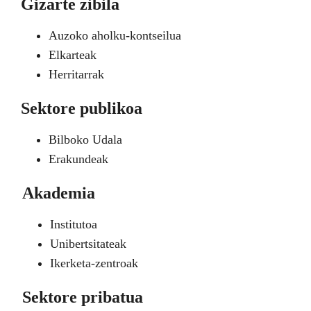
Gizarte zibila
Auzoko aholku-kontseilua
Elkarteak
Herritarrak
Sektore publikoa
Bilboko Udala
Erakundeak
Akademia
Institutoa
Unibertsitateak
Ikerketa-zentroak
Sektore pribatua