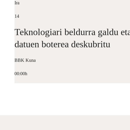
Ira
14
Teknologiari beldurra galdu et
datuen boterea deskubritu
BBK Kuna
00:00h