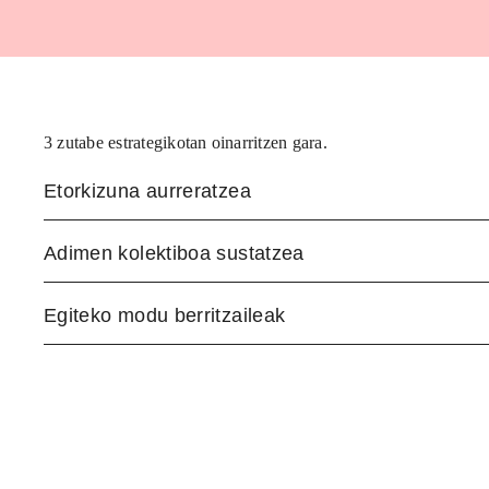
3 zutabe estrategikotan oinarritzen gara.
Etorkizuna aurreratzea
Adimen kolektiboa sustatzea
Egiteko modu berritzaileak