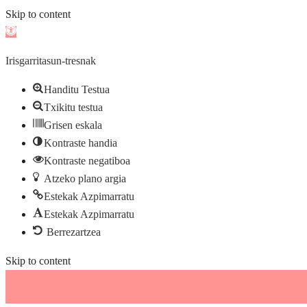
Skip to content
Open
toolbar
Irisgarritasun-tresnak
Handitu Testua
Txikitu testua
Grisen eskala
Kontraste handia
Kontraste negatiboa
Atzeko plano argia
Estekak Azpimarratu
Estekak Azpimarratu
Berrezartzea
Skip to content