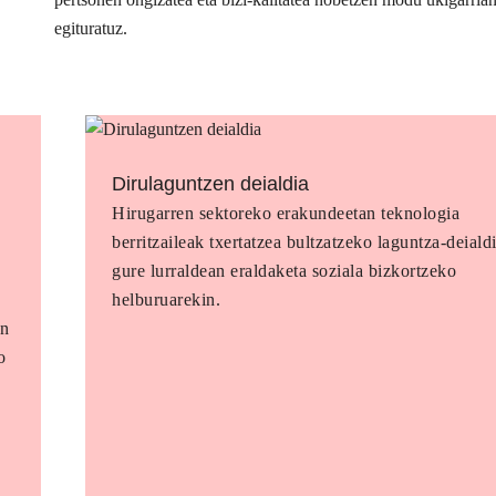
egituratuz.
Dirulaguntzen deialdia
Hirugarren sektoreko erakundeetan teknologia
berritzaileak txertatzea bultzatzeko laguntza-deialdi
gure lurraldean eraldaketa soziala bizkortzeko
helburuarekin.
en
o