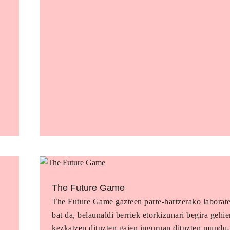
The Future Game
o
The Future Game gazteen parte-hartzerako laborat
bat da, belaunaldi berriek etorkizunari begira gehi
kezkatzen dituzten gaien inguruan dituzten mundu-