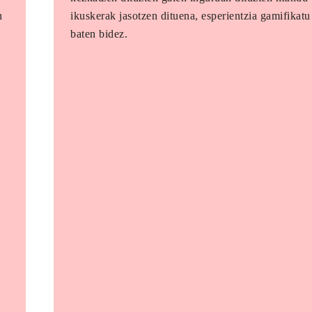
n
ikuskerak jasotzen dituena, esperientzia gamifikatu
baten bidez.