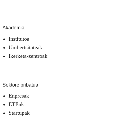
Akademia
Institutoa
Unibertsitateak
Ikerketa-zentroak
Sektore pribatua
Enpresak
ETEak
Startupak