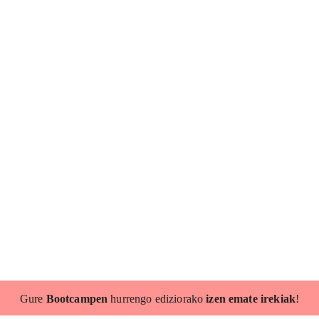
Gure
Bootcampen
hurrengo ediziorako
izen emate irekiak
!