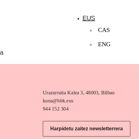
EUS
CAS
ENG
oa
Urazurrutia Kalea 3, 48003, Bilbao
kuna@bbk.eus
944 152 304
Harpidetu zaitez newsletterrera