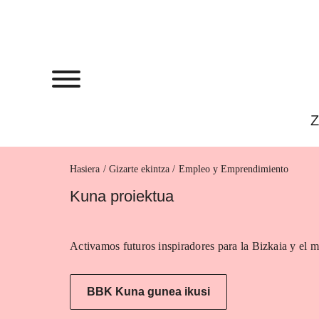
Z
Hasiera
Empleo y Emprendimiento
Kuna proiektua
Activamos futuros inspiradores para la Bizkaia y el m
BBK Kuna gunea ikusi