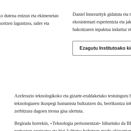
Daniel Innerarityk gidatuta eta
ko dutena entzun eta ekimenetan
ekosistemari esperientzia eta j
ortzen laguntzea, tailer eta
bakoitzaren inpaktua indartuz e
Ezagutu Institutoako k
Azelerazio teknologikoko eta gizarte-eraldaketako testuingur
teknologiaren ikuspegi humanista bultzatzen du, berrikuntza inkl
zerbitzura dagoen tresna gisa ulertuta.
Begirada horrekin, «Teknologia pertsonentzat» bihurtuko da 
pertsonen ongizatea eta bizi-kalitatea hobetzen modu ukigarria