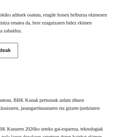
 tokiko adituek osatuta, eragile honen helburua ekimenen
akintza ematea da, bere ezagutzaren bidez ekimen
ta zabalduz.
ideak
u batean, BBK Kunak pertsonak ardatz dituen
usioaren, jasangarritasunaren eta gizarte-justiziaren
BBK Kunaren 2026ko urteko gai-esparrua, teknologiak
n nola lagun dezakeen aztertzen duten hainbat ekimen