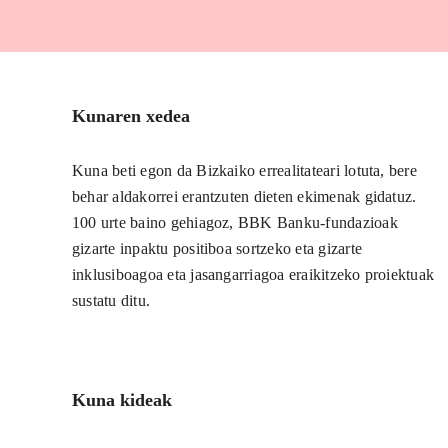
Kunaren xedea
Kuna beti egon da Bizkaiko errealitateari lotuta, bere
behar aldakorrei erantzuten dieten ekimenak gidatuz.
100 urte baino gehiagoz, BBK Banku-fundazioak
gizarte inpaktu positiboa sortzeko eta gizarte
inklusiboagoa eta jasangarriagoa eraikitzeko proiektuak
sustatu ditu.
Kuna kideak