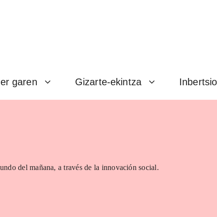
er garen
Gizarte-ekintza
Inbertsi
undo del mañana, a través de la innovación social.