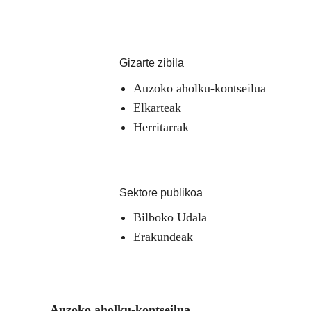
Gizarte zibila
Auzoko aholku-kontseilua
Elkarteak
Herritarrak
Sektore publikoa
Bilboko Udala
Erakundeak
Auzoko aholku-kontseilua