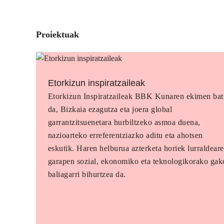
Proiektuak
Etorkizun inspiratzaileak
Etorkizun Inspiratzaileak BBK Kunaren ekimen bat
da, Bizkaia ezagutza eta joera global
garrantzitsuenetara hurbiltzeko asmoa duena,
nazioarteko erreferentziazko aditu eta ahotsen
eskutik. Haren helburua azterketa horiek lurraldear
garapen sozial, ekonomiko eta teknologikorako gak
baliagarri bihurtzea da.