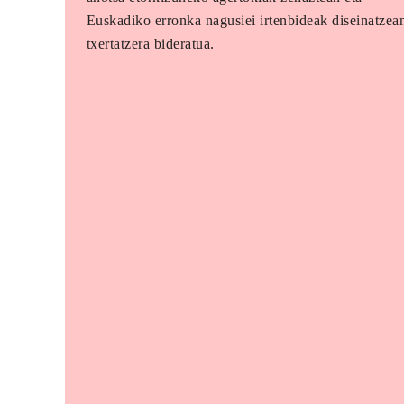
Euskadiko erronka nagusiei irtenbideak diseinatzea
txertatzera bideratua.