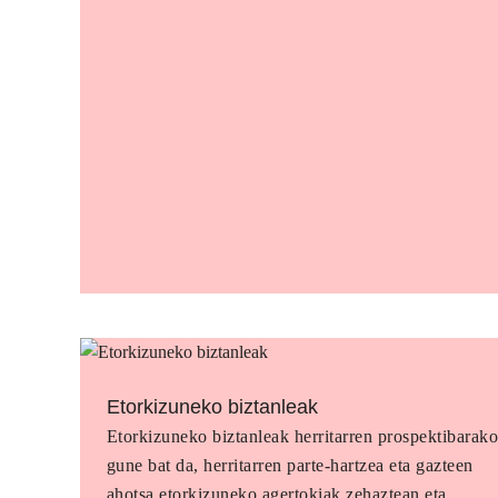
Etorkizuneko biztanleak
Etorkizuneko biztanleak herritarren prospektibarak
gune bat da, herritarren parte-hartzea eta gazteen
ahotsa etorkizuneko agertokiak zehaztean eta