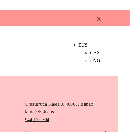
×
EUS
CAS
ENG
Urazurrutia Kalea 3, 48003, Bilbao
kuna@bbk.eus
944 152 304