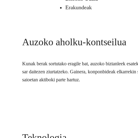
Erakundeak
Auzoko aholku-kontseilua
Kunak berak sortutako eragile bat, auzoko biztanleek esate
sar daitezen ziurtatzeko. Gainera, konponbideak elkarrekin s
saioetan aktiboki parte hartuz.
Teknologia