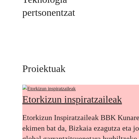
pertsonentzat
Proiektuak
Etorkizun inspiratzaileak
Etorkizun Inspiratzaileak BBK Kunar
ekimen bat da, Bizkaia ezagutza eta j
global garrantzitsuenetara hurbiltzeko