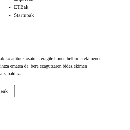
ETEak
Startupak
 tokiko adituek osatuta, eragile honen helburua ekimenen
akintza ematea da, bere ezagutzaren bidez ekimen
ta zabalduz.
deak