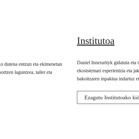
Institutoa
Daniel Innerarityk gidatuta eta
ko dutena entzun eta ekimenetan
ekosistemari esperientzia eta j
ortzen laguntzea, tailer eta
bakoitzaren inpaktua indartuz e
Ezagutu Institutoako ki