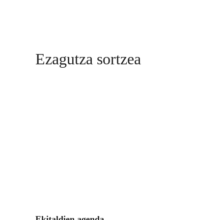
Ezagutza sortzea
Ekitaldien agenda