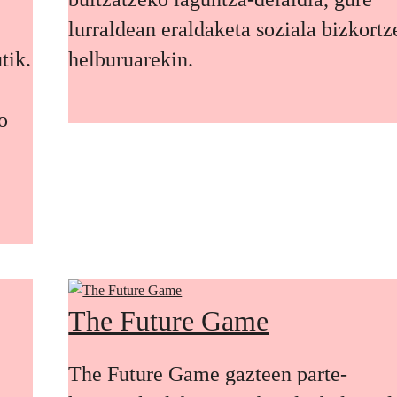
lurraldean eraldaketa soziala bizkort
tik.
helburuarekin.
o
The Future Game
The Future Game gazteen parte-