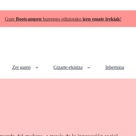
Gure
Bootcampen
hurrengo ediziorako
izen emate irekiak
!
Zer garen
Gizarte-ekintza
Inbertsioa