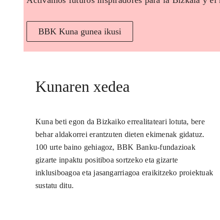
Activamos futuros inspiradores para la Bizkaia y el
BBK Kuna gunea ikusi
Kunaren xedea
Kuna beti egon da Bizkaiko errealitateari lotuta, bere
behar aldakorrei erantzuten dieten ekimenak gidatuz.
100 urte baino gehiagoz, BBK Banku-fundazioak
gizarte inpaktu positiboa sortzeko eta gizarte
inklusiboagoa eta jasangarriagoa eraikitzeko proiektuak
sustatu ditu.