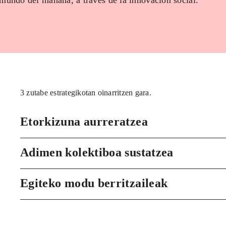
 mundo del mañana, a través de la innovación social.
3 zutabe estrategikotan oinarritzen gara.
Etorkizuna aurreratzea
Adimen kolektiboa sustatzea
Egiteko modu berritzaileak