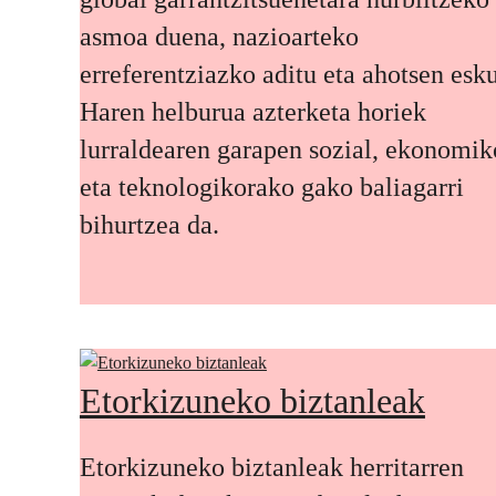
asmoa duena, nazioarteko
erreferentziazko aditu eta ahotsen esku
Haren helburua azterketa horiek
lurraldearen garapen sozial, ekonomik
eta teknologikorako gako baliagarri
bihurtzea da.
Etorkizuneko biztanleak
Etorkizuneko biztanleak herritarren