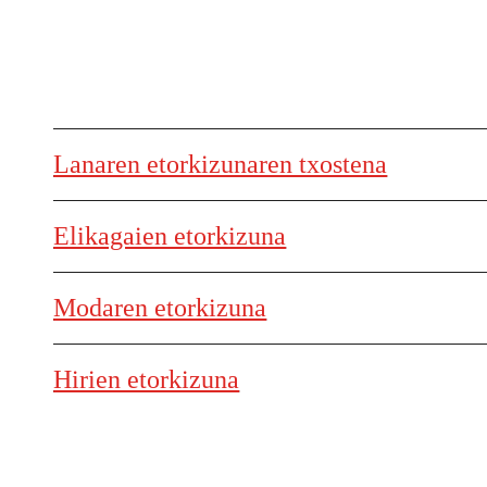
Lanaren etorkizunaren txostena
Elikagaien etorkizuna
Modaren etorkizuna
Hirien etorkizuna