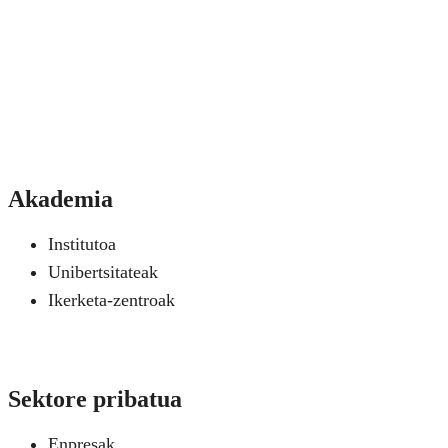
Akademia
Institutoa
Unibertsitateak
Ikerketa-zentroak
Sektore pribatua
Enpresak