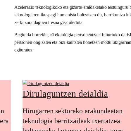
Azelerazio teknologikoko eta gizarte-eraldaketako testuingur
teknologiaren ikuspegi humanista bultzatzen du, berrikuntza inkl
zerbitzura dagoen tresna gisa ulertuta.
Begirada horrekin, «Teknologia pertsonentzat» bihurtuko da 
pertsonen ongizatea eta bizi-kalitatea hobetzen modu ukigarria
egituratuz.
Dirulaguntzen deialdia
en
Hirugarren sektoreko erakundeetan
oera
teknologia berritzaileak txertatzea
bultzatzeko laguntza-deialdia, gure