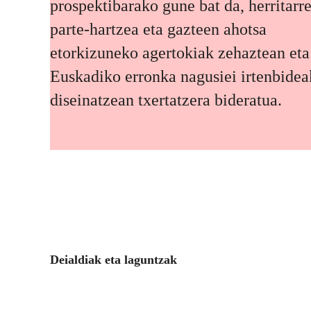
prospektibarako gune bat da, herritarr
parte-hartzea eta gazteen ahotsa
etorkizuneko agertokiak zehaztean eta
Euskadiko erronka nagusiei irtenbidea
diseinatzean txertatzera bideratua.
Deialdiak eta laguntzak