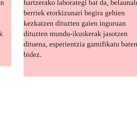
en
hartzerako laborategi bat da, belaunal
berriek etorkizunari begira gehien
kezkatzen dituzten gaien inguruan
k
dituzten mundu-ikuskerak jasotzen
dituena, esperientzia gamifikatu bate
bidez.