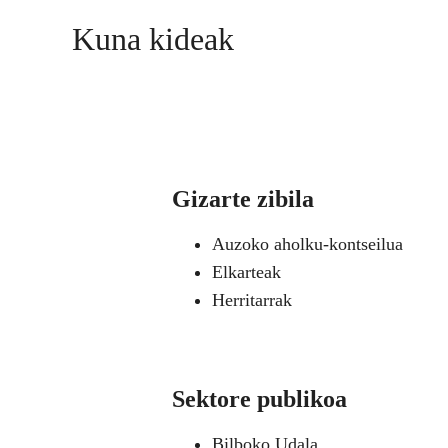
Kuna kideak
Gizarte zibila
Auzoko aholku-kontseilua
Elkarteak
Herritarrak
Sektore publikoa
Bilboko Udala