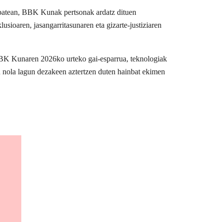
u batean, BBK Kunak pertsonak ardatz dituen
usioaren, jasangarritasunaren eta gizarte-justiziaren
BBK Kunaren 2026ko urteko gai-esparrua, teknologiak
n nola lagun dezakeen aztertzen duten hainbat ekimen