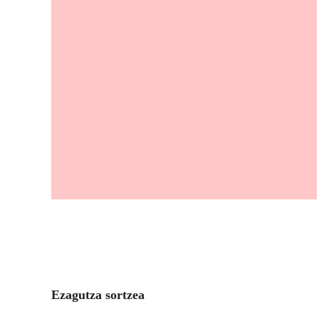
Ezagutza sortzea