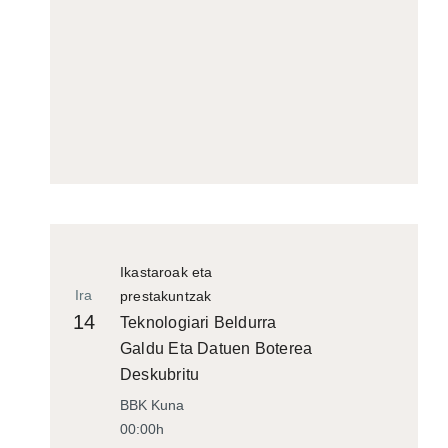
Ikastaroak eta
Ira
prestakuntzak
14
Teknologiari Beldurra
Galdu Eta Datuen Boterea
Deskubritu
BBK Kuna
00:00h