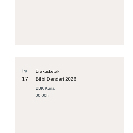
Ira
Erakusketak
17
Bilbi Dendari 2026
BBK Kuna
00:00h