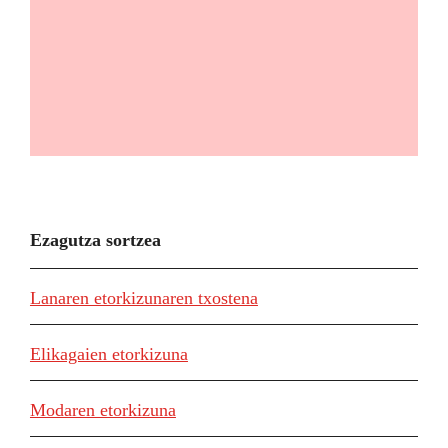
Ezagutza sortzea
Lanaren etorkizunaren txostena
Elikagaien etorkizuna
Modaren etorkizuna