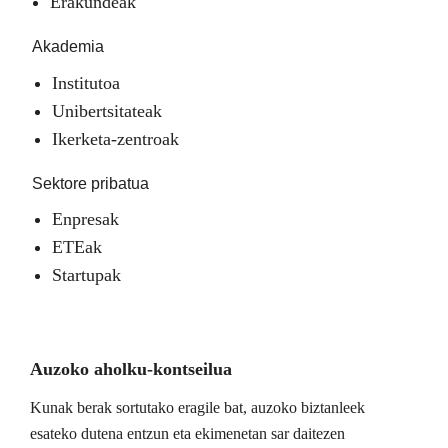
Erakundeak
Akademia
Institutoa
Unibertsitateak
Ikerketa-zentroak
Sektore pribatua
Enpresak
ETEak
Startupak
Auzoko aholku-kontseilua
Kunak berak sortutako eragile bat, auzoko biztanleek
esateko dutena entzun eta ekimenetan sar daitezen