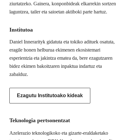
ziurtatzeko. Gainera, konponbideak elkarrekin sortzen
laguntzea, tailer eta saioetan aktiboki parte hartuz.
Institutoa
Daniel Innerarityk gidatuta eta tokiko adituek osatuta,
eragile honen helburua ekimenen ekosistemari
esperientzia eta jakintza ematea da, bere ezagutzaren
bidez ekimen bakoitzaren inpaktua indartuz eta
zabalduz.
Ezagutu Institutoako kideak
Teknologia pertsonentzat
Azelerazio teknologikoko eta gizarte-eraldaketako