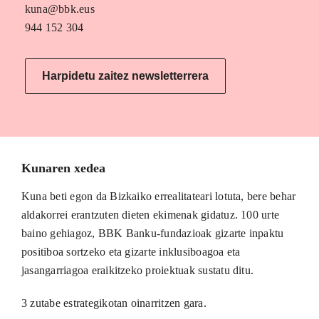
kuna@bbk.eus
944 152 304
Harpidetu zaitez newsletterrera
Kunaren xedea
Kuna beti egon da Bizkaiko errealitateari lotuta, bere behar
aldakorrei erantzuten dieten ekimenak gidatuz. 100 urte
baino gehiagoz, BBK Banku-fundazioak gizarte inpaktu
positiboa sortzeko eta gizarte inklusiboagoa eta
jasangarriagoa eraikitzeko proiektuak sustatu ditu.
3 zutabe estrategikotan oinarritzen gara.