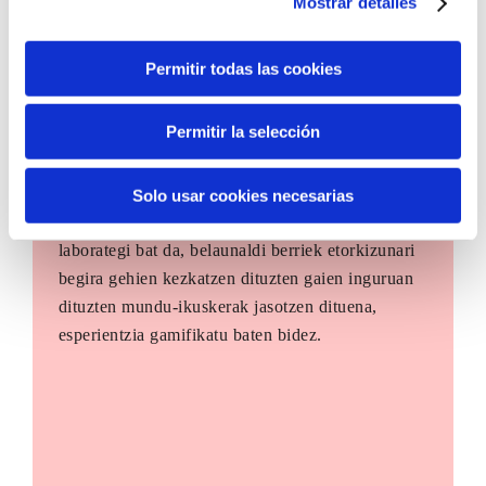
Mostrar detalles
Permitir todas las cookies
Permitir la selección
The Future Game
Solo usar cookies necesarias
The Future Game gazteen parte-hartzerako
laborategi bat da, belaunaldi berriek etorkizunari
begira gehien kezkatzen dituzten gaien inguruan
dituzten mundu-ikuskerak jasotzen dituena,
esperientzia gamifikatu baten bidez.