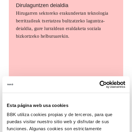
Dirulaguntzen deialdia
Hirugarren sektoreko erakundeetan teknologia
berritzaileak txertatzea bultzatzeko laguntza-
deialdia, gure lurraldean eraldaketa soziala
bizkortzeko helburuarekin.
Esta página web usa cookies
BBK utiliza cookies propias y de terceros, para que
puedas visitar nuestro sitio web y disfrutar de sus
funciones. Algunas cookies son estrictamente