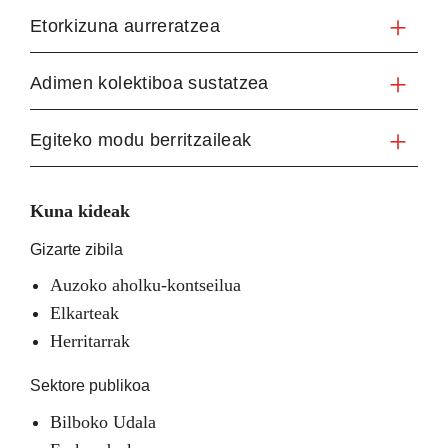
Etorkizuna aurreratzea
Adimen kolektiboa sustatzea
Egiteko modu berritzaileak
Kuna kideak
Gizarte zibila
Auzoko aholku-kontseilua
Elkarteak
Herritarrak
Sektore publikoa
Bilboko Udala