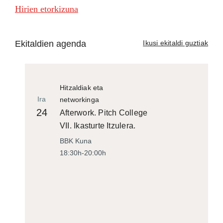
Hirien etorkizuna
Ekitaldien agenda
Ikusi ekitaldi guztiak
Hitzaldiak eta
Ira
networkinga
24
Afterwork. Pitch College
VII. Ikasturte Itzulera.
BBK Kuna
18:30h-20:00h