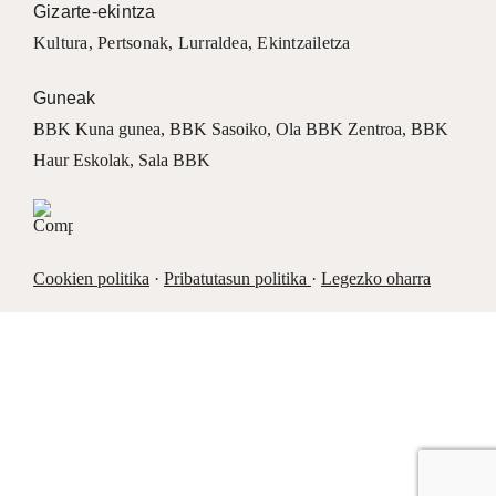
Gizarte-ekintza
Kultura
,
Pertsonak
,
Lurraldea
,
Ekintzailetza
Guneak
BBK Kuna gunea
,
BBK Sasoiko
,
Ola BBK Zentroa
,
BBK
Haur Eskolak
,
Sala BBK
Cookien politika
·
Pribatutasun politika
·
Legezko oharra