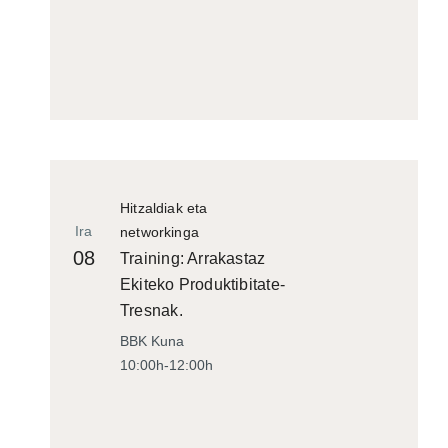
Hitzaldiak eta
Ira
networkinga
08
Training: Arrakastaz
Ekiteko Produktibitate-
Tresnak.
BBK Kuna
10:00h-12:00h