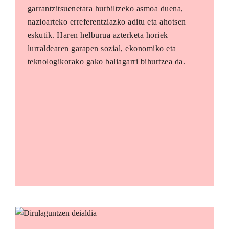
garrantzitsuenetara hurbiltzeko asmoa duena,
nazioarteko erreferentziazko aditu eta ahotsen
eskutik. Haren helburua azterketa horiek
lurraldearen garapen sozial, ekonomiko eta
teknologikorako gako baliagarri bihurtzea da.