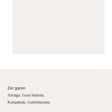
Zer garen
Arraigo
,
Gure historia
,
Kanpainak
, Gardentasuna