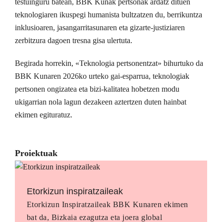
testuinguru batean, BBK Kunak pertsonak ardatz dituen
teknologiaren ikuspegi humanista bultzatzen du, berrikuntza
inklusioaren, jasangarritasunaren eta gizarte-justiziaren
zerbitzura dagoen tresna gisa ulertuta.
Begirada horrekin, «Teknologia pertsonentzat» bihurtuko da
BBK Kunaren 2026ko urteko gai-esparrua, teknologiak
pertsonen ongizatea eta bizi-kalitatea hobetzen modu
ukigarrian nola lagun dezakeen aztertzen duten hainbat
ekimen egituratuz.
Proiektuak
Etorkizun inspiratzaileak
Etorkizun Inspiratzaileak BBK Kunaren ekimen
bat da, Bizkaia ezagutza eta joera global