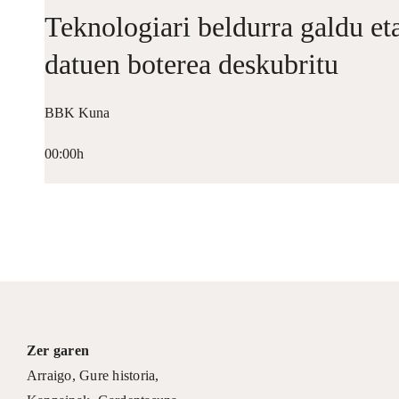
Teknologiari beldurra galdu et
datuen boterea deskubritu
BBK Kuna
00:00h
Zer garen
Arraigo
,
Gure historia
,