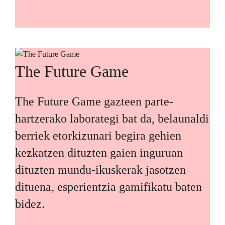
The Future Game
The Future Game gazteen parte-
hartzerako laborategi bat da, belaunaldi
berriek etorkizunari begira gehien
kezkatzen dituzten gaien inguruan
dituzten mundu-ikuskerak jasotzen
dituena, esperientzia gamifikatu baten
bidez.