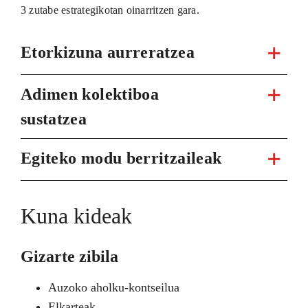
3 zutabe estrategikotan oinarritzen gara.
Etorkizuna aurreratzea
Adimen kolektiboa
sustatzea
Egiteko modu berritzaileak
Kuna kideak
Gizarte zibila
Auzoko aholku-kontseilua
Elkarteak