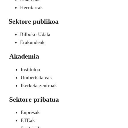
Herritarrak
Sektore publikoa
Bilboko Udala
Erakundeak
Akademia
Institutoa
Unibertsitateak
Ikerketa-zentroak
Sektore pribatua
Enpresak
ETEak