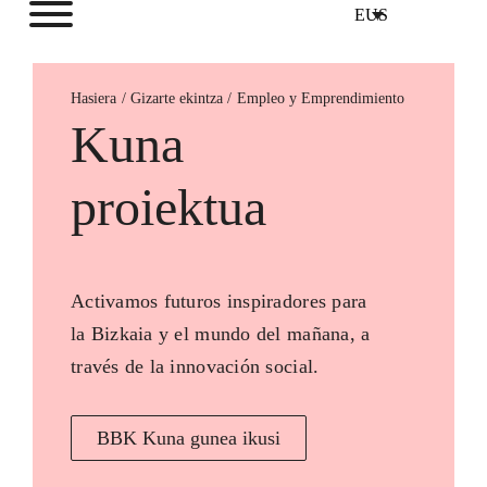
EUS
Hasiera
Empleo y Emprendimiento
Kuna
proiektua
Activamos futuros inspiradores para
la Bizkaia y el mundo del mañana, a
través de la innovación social.
BBK Kuna gunea ikusi