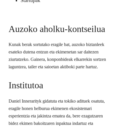
Startupak
Auzoko aholku-kontseilua
Kunak berak sortutako eragile bat, auzoko biztanleek
esateko dutena entzun eta ekimenetan sar daitezen
ziurtatzeko. Gainera, konponbideak elkarrekin sortzen
laguntzea, tailer eta saioetan aktiboki parte hartuz.
Institutoa
Daniel Innerarityk gidatuta eta tokiko adituek osatuta,
eragile honen helburua ekimenen ekosistemari
esperientzia eta jakintza ematea da, bere ezagutzaren
bidez ekimen bakoitzaren inpaktua indartuz eta