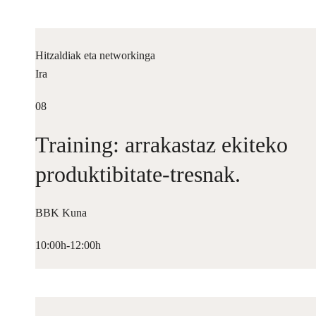
Hitzaldiak eta networkinga
Ira
08
Training: arrakastaz ekiteko
produktibitate-tresnak.
BBK Kuna
10:00h-12:00h