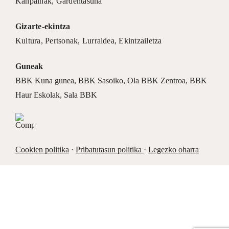
Kanpainak
, Gardentasuna
Gizarte-ekintza
Kultura
,
Pertsonak
,
Lurraldea
,
Ekintzailetza
Guneak
BBK Kuna gunea
,
BBK Sasoiko
,
Ola BBK Zentroa
,
BBK
Haur Eskolak
,
Sala BBK
Cookien politika
·
Pribatutasun politika
·
Legezko oharra