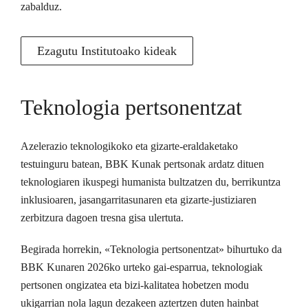
zabalduz.
Ezagutu Institutoako kideak
Teknologia pertsonentzat
Azelerazio teknologikoko eta gizarte-eraldaketako
testuinguru batean, BBK Kunak pertsonak ardatz dituen
teknologiaren ikuspegi humanista bultzatzen du, berrikuntza
inklusioaren, jasangarritasunaren eta gizarte-justiziaren
zerbitzura dagoen tresna gisa ulertuta.
Begirada horrekin, «Teknologia pertsonentzat» bihurtuko da
BBK Kunaren 2026ko urteko gai-esparrua, teknologiak
pertsonen ongizatea eta bizi-kalitatea hobetzen modu
ukigarrian nola lagun dezakeen aztertzen duten hainbat