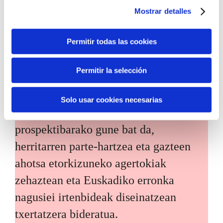
bizkortzeko helburuarekin.
Mostrar detalles
Permitir todas las cookies
Permitir la selección
Etorkizuneko biztanleak
Solo usar cookies necesarias
Etorkizuneko biztanleak herritarren
prospektibarako gune bat da,
herritarren parte-hartzea eta gazteen
ahotsa etorkizuneko agertokiak
zehaztean eta Euskadiko erronka
nagusiei irtenbideak diseinatzean
txertatzera bideratua.