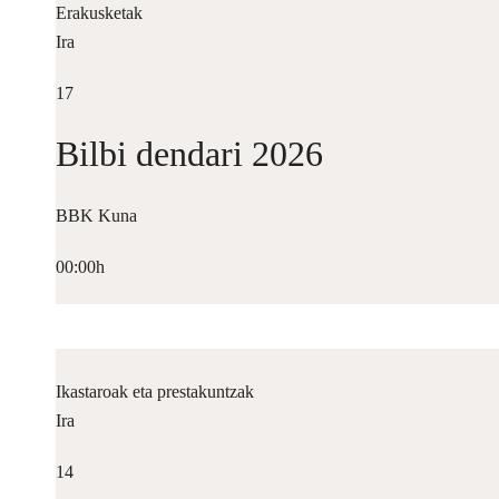
Erakusketak
Ira
17
Bilbi dendari 2026
BBK Kuna
00:00h
Ikastaroak eta prestakuntzak
Ira
14