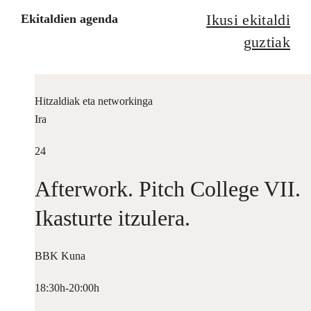
Ikusi ekitaldi
Ekitaldien agenda
guztiak
Hitzaldiak eta networkinga
Ira
24
Afterwork. Pitch College VII.
Ikasturte itzulera.
BBK Kuna
18:30h-20:00h