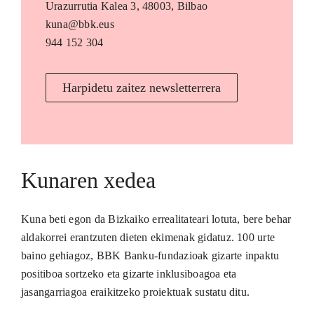
Urazurrutia Kalea 3, 48003, Bilbao
kuna@bbk.eus
944 152 304
Harpidetu zaitez newsletterrera
Kunaren xedea
Kuna beti egon da Bizkaiko errealitateari lotuta, bere behar
aldakorrei erantzuten dieten ekimenak gidatuz. 100 urte
baino gehiagoz, BBK Banku-fundazioak gizarte inpaktu
positiboa sortzeko eta gizarte inklusiboagoa eta
jasangarriagoa eraikitzeko proiektuak sustatu ditu.