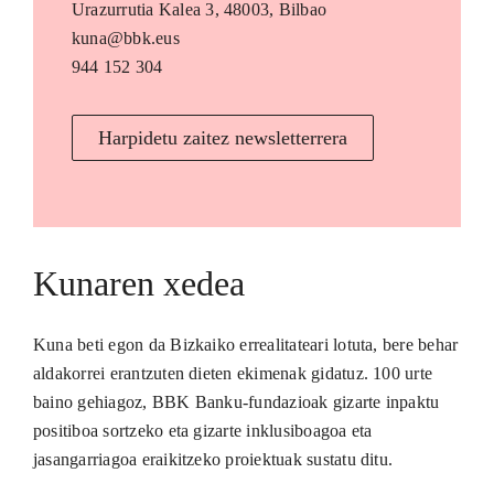
Urazurrutia Kalea 3, 48003, Bilbao
kuna@bbk.eus
944 152 304
Harpidetu zaitez newsletterrera
Kunaren xedea
Kuna beti egon da Bizkaiko errealitateari lotuta, bere behar
aldakorrei erantzuten dieten ekimenak gidatuz. 100 urte
baino gehiagoz, BBK Banku-fundazioak gizarte inpaktu
positiboa sortzeko eta gizarte inklusiboagoa eta
jasangarriagoa eraikitzeko proiektuak sustatu ditu.