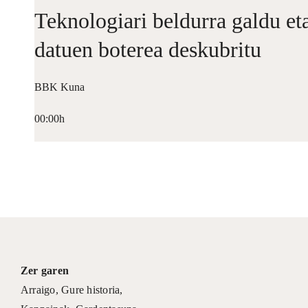
Teknologiari beldurra galdu et
datuen boterea deskubritu
BBK Kuna
00:00h
Zer garen
Arraigo
,
Gure historia
,