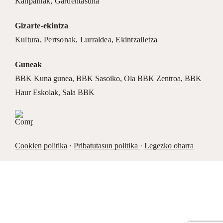
Kanpainak
, Gardentasuna
Gizarte-ekintza
Kultura
,
Pertsonak
,
Lurraldea
,
Ekintzailetza
Guneak
BBK Kuna gunea
,
BBK Sasoiko
,
Ola BBK Zentroa
,
BBK
Haur Eskolak
,
Sala BBK
Cookien politika
·
Pribatutasun politika
·
Legezko oharra