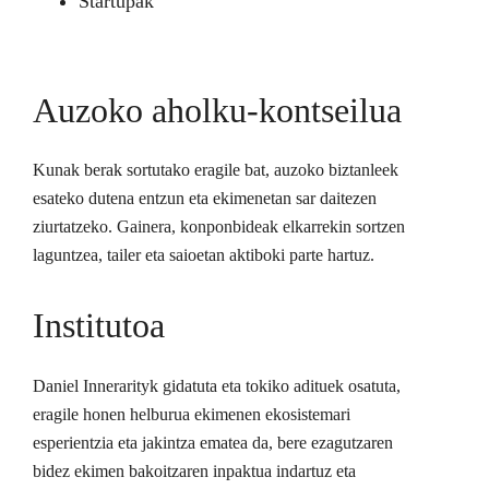
Startupak
Auzoko aholku-kontseilua
Kunak berak sortutako eragile bat, auzoko biztanleek
esateko dutena entzun eta ekimenetan sar daitezen
ziurtatzeko. Gainera, konponbideak elkarrekin sortzen
laguntzea, tailer eta saioetan aktiboki parte hartuz.
Institutoa
Daniel Innerarityk gidatuta eta tokiko adituek osatuta,
eragile honen helburua ekimenen ekosistemari
esperientzia eta jakintza ematea da, bere ezagutzaren
bidez ekimen bakoitzaren inpaktua indartuz eta