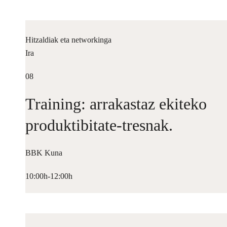
Hitzaldiak eta networkinga
Ira
08
Training: arrakastaz ekiteko
produktibitate-tresnak.
BBK Kuna
10:00h-12:00h