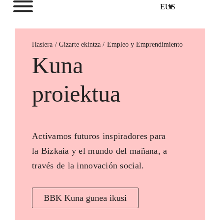
EUS
Hasiera
Empleo y Emprendimiento
Kuna
proiektua
Activamos futuros inspiradores para
la Bizkaia y el mundo del mañana, a
través de la innovación social.
BBK Kuna gunea ikusi