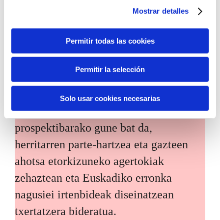
bizkortzeko helburuarekin.
Mostrar detalles
Permitir todas las cookies
Permitir la selección
Etorkizuneko biztanleak
Solo usar cookies necesarias
Etorkizuneko biztanleak herritarren
prospektibarako gune bat da,
herritarren parte-hartzea eta gazteen
ahotsa etorkizuneko agertokiak
zehaztean eta Euskadiko erronka
nagusiei irtenbideak diseinatzean
txertatzera bideratua.