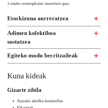
3 zutabe estrategikotan oinarritzen gara.
Etorkizuna aurreratzea
Adimen kolektiboa
sustatzea
Egiteko modu berritzaileak
Kuna kideak
Gizarte zibila
Auzoko aholku-kontseilua
Elkarteak