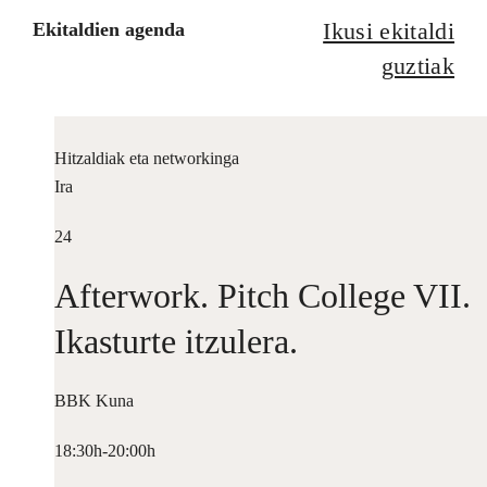
Ikusi ekitaldi
Ekitaldien agenda
guztiak
Hitzaldiak eta networkinga
Ira
24
Afterwork. Pitch College VII.
Ikasturte itzulera.
BBK Kuna
18:30h-20:00h