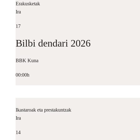
Erakusketak
Ira
17
Bilbi dendari 2026
BBK Kuna
00:00h
Ikastaroak eta prestakuntzak
Ira
14