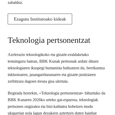
zabalduz.
Ezagutu Institutoako kideak
Teknologia pertsonentzat
Azelerazio teknologikoko eta gizarte-eraldaketako
testuinguru batean, BBK Kunak pertsonak ardatz dituen
teknologiaren ikuspegi humanista bultzatzen du, berrikuntza
inklusioaren, jasangarritasunaren eta gizarte-justiziaren
zerbitzura dagoen tresna gisa ulertuta.
Begirada horrekin, «Teknologia pertsonentzat» bihurtuko da
BBK Kunaren 2026ko urteko gai-esparrua, teknologiak
pertsonen ongizatea eta bizi-kalitatea hobetzen modu
ukigarrian nola lagun dezakeen aztertzen duten hainbat