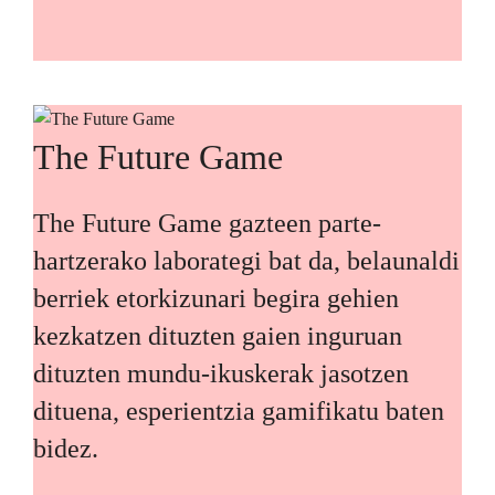
The Future Game
The Future Game gazteen parte-
hartzerako laborategi bat da, belaunaldi
berriek etorkizunari begira gehien
kezkatzen dituzten gaien inguruan
dituzten mundu-ikuskerak jasotzen
dituena, esperientzia gamifikatu baten
bidez.