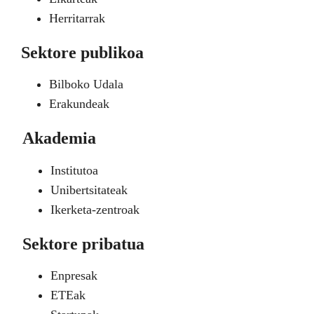
Herritarrak
Sektore publikoa
Bilboko Udala
Erakundeak
Akademia
Institutoa
Unibertsitateak
Ikerketa-zentroak
Sektore pribatua
Enpresak
ETEak