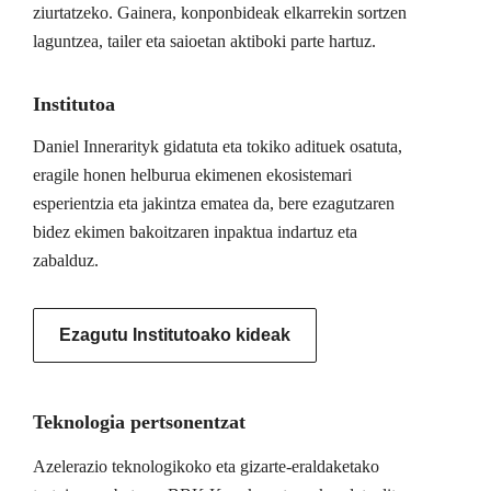
ziurtatzeko. Gainera, konponbideak elkarrekin sortzen
laguntzea, tailer eta saioetan aktiboki parte hartuz.
Institutoa
Daniel Innerarityk gidatuta eta tokiko adituek osatuta,
eragile honen helburua ekimenen ekosistemari
esperientzia eta jakintza ematea da, bere ezagutzaren
bidez ekimen bakoitzaren inpaktua indartuz eta
zabalduz.
Ezagutu Institutoako kideak
Teknologia pertsonentzat
Azelerazio teknologikoko eta gizarte-eraldaketako