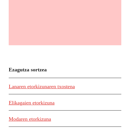
Ezagutza sortzea
Lanaren etorkizunaren txostena
Elikagaien etorkizuna
Modaren etorkizuna