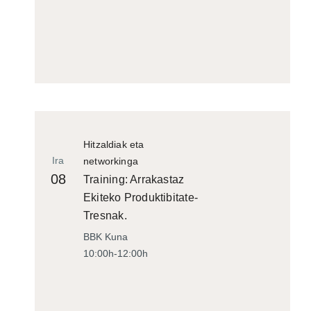
Hitzaldiak eta
Ira
networkinga
08
Training: Arrakastaz
Ekiteko Produktibitate-
Tresnak.
BBK Kuna
10:00h-12:00h