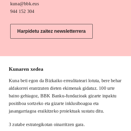
kuna@bbk.eus
944 152 304
Harpidetu zaitez newsletterrera
Kunaren xedea
Kuna beti egon da Bizkaiko errealitateari lotuta, bere behar
aldakorrei erantzuten dieten ekimenak gidatuz. 100 urte
baino gehiagoz, BBK Banku-fundazioak gizarte inpaktu
positiboa sortzeko eta gizarte inklusiboagoa eta
jasangarriagoa eraikitzeko proiektuak sustatu ditu.
3 zutabe estrategikotan oinarritzen gara.