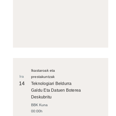
Ikastaroak eta
Ira
prestakuntzak
14
Teknologiari Beldurra
Galdu Eta Datuen Boterea
Deskubritu
BBK Kuna
00:00h