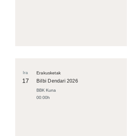
Ira
Erakusketak
17
Bilbi Dendari 2026
BBK Kuna
00:00h