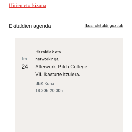
Hirien etorkizuna
Ekitaldien agenda
Ikusi ekitaldi guztiak
Hitzaldiak eta
Ira
networkinga
24
Afterwork. Pitch College
VII. Ikasturte Itzulera.
BBK Kuna
18:30h-20:00h