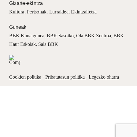
Gizarte-ekintza
Kultura
,
Pertsonak
,
Lurraldea
,
Ekintzailetza
Guneak
BBK Kuna gunea
,
BBK Sasoiko
,
Ola BBK Zentroa
,
BBK
Haur Eskolak
,
Sala BBK
Cookien politika
·
Pribatutasun politika
·
Legezko oharra