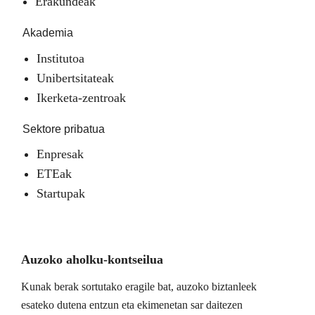
Erakundeak
Akademia
Institutoa
Unibertsitateak
Ikerketa-zentroak
Sektore pribatua
Enpresak
ETEak
Startupak
Auzoko aholku-kontseilua
Kunak berak sortutako eragile bat, auzoko biztanleek
esateko dutena entzun eta ekimenetan sar daitezen