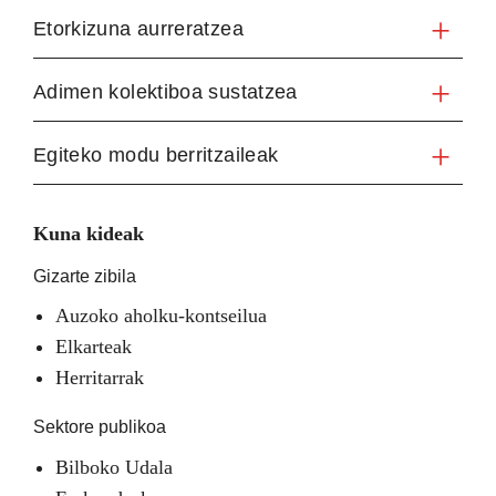
Etorkizuna aurreratzea
Adimen kolektiboa sustatzea
Egiteko modu berritzaileak
Kuna kideak
Gizarte zibila
Auzoko aholku-kontseilua
Elkarteak
Herritarrak
Sektore publikoa
Bilboko Udala