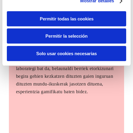
Mostrar detalles
Permitir todas las cookies
Permitir la selección
The Future Game
Solo usar cookies necesarias
The Future Game gazteen parte-hartzerako
laborategi bat da, belaunaldi berriek etorkizunari
begira gehien kezkatzen dituzten gaien inguruan
dituzten mundu-ikuskerak jasotzen dituena,
esperientzia gamifikatu baten bidez.