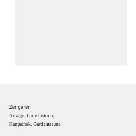
Zer garen
Arraigo
,
Gure historia
,
Kanpainak
, Gardentasuna