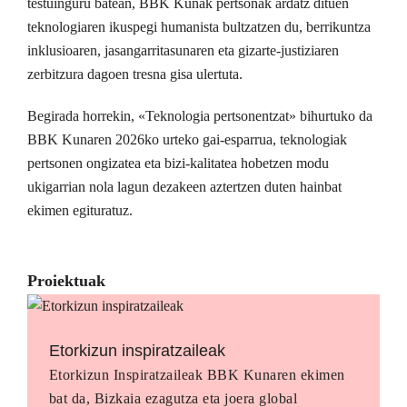
testuinguru batean, BBK Kunak pertsonak ardatz dituen
teknologiaren ikuspegi humanista bultzatzen du, berrikuntza
inklusioaren, jasangarritasunaren eta gizarte-justiziaren
zerbitzura dagoen tresna gisa ulertuta.
Begirada horrekin, «Teknologia pertsonentzat» bihurtuko da
BBK Kunaren 2026ko urteko gai-esparrua, teknologiak
pertsonen ongizatea eta bizi-kalitatea hobetzen modu
ukigarrian nola lagun dezakeen aztertzen duten hainbat
ekimen egituratuz.
Proiektuak
Etorkizun inspiratzaileak
Etorkizun Inspiratzaileak BBK Kunaren ekimen
bat da, Bizkaia ezagutza eta joera global