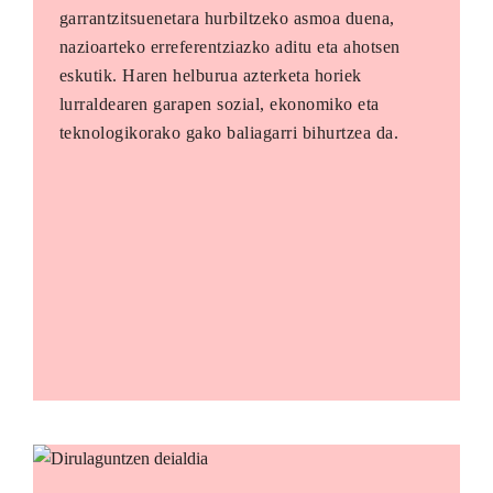
garrantzitsuenetara hurbiltzeko asmoa duena,
nazioarteko erreferentziazko aditu eta ahotsen
eskutik. Haren helburua azterketa horiek
lurraldearen garapen sozial, ekonomiko eta
teknologikorako gako baliagarri bihurtzea da.