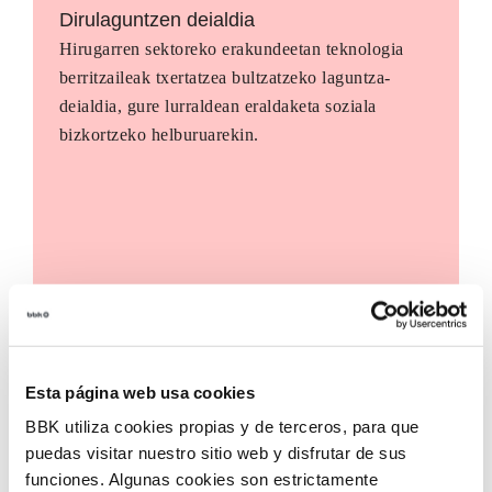
Dirulaguntzen deialdia
Hirugarren sektoreko erakundeetan teknologia
berritzaileak txertatzea bultzatzeko laguntza-
deialdia, gure lurraldean eraldaketa soziala
bizkortzeko helburuarekin.
Esta página web usa cookies
BBK utiliza cookies propias y de terceros, para que
puedas visitar nuestro sitio web y disfrutar de sus
funciones. Algunas cookies son estrictamente